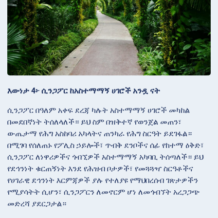
እውነታ 4፦ ሲንጋፖር ከአስተማማኝ ሀገሮች አንዷ ናት
ሲንጋፖር በዓለም አቀፍ ደረጃ ካሉት አስተማማኝ ሀገሮች መካከል
በመደበኛነት ትሰለላለች። ይህ ስም በዝቅተኛ የወንጀል መጠን፣
ውጤታማ የሕግ አስከባሪ አካላትና ጠንካራ የሕግ ስርዓት ይደገፋል።
በሚገባ የሰለጠኑ የፖሊስ ኃይሎች፣ ጥብቅ ደንቦችና ሰፊ የከተማ ዕቅድ፣
ሲንጋፖር ለነዋሪዎችና ጎብኚዎች አስተማማኝ አካባቢ ትሰጣለች። ይህ
የደኅንነት ቁርጠኝነት እንደ የሕዝብ ቦታዎች፣ የመጓጓዣ ስርዓቶችና
የሀገራዊ ደኅንነት እርምጃዎች ያሉ የተለያዩ የማህበረሰብ ገጽታዎችን
የሚያሳትት ሲሆን፣ ሲንጋፖርን ለመኖርም ሆነ ለመጎብኘት አረጋጋጭ
መድረሻ ያደርጋታል።