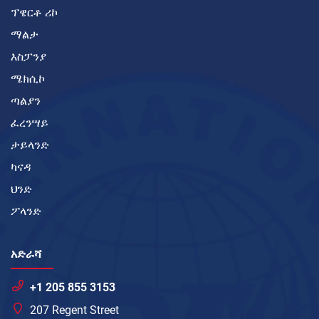
ፕዌርቶ ሪኮ
ማልታ
እስፓንያ
ሜክሲኮ
ጣልያን
ፈረንሣይ
ታይላንድ
ካናዳ
ህንድ
ፖላንድ
አድራሻ
+1 205 855 3153
207 Regent Street