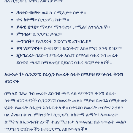
ስለ ሲንጋፖር አጭር እውነታዎች፦
ሕዝብ ብዛት፦
ወደ 5.7 ሚሊዮን ሰዎች።
ዋና ከተማ፦
ሲንጋፖር ከተማ።
ይፋዊ ቋንቋ፦
ማላይ፣ ማንዳሪን፣ ታሚል፣ እንግሊዝኛ።
ምንዛሬ፦
ሲንጋፖር ዶላር።
መንግስት፦
የአንድነት ፓርላማዊ ሪፐብሊክ።
ዋና ሃይማኖት፦
ቡዲዝም፣ ክርስትና፣ እስልምና፣ ሂንዱይዝም።
ጂኦግራፊ፦
በደቡብ ምስራቅ እስያ፣ በማላይ ባሕረ ገብ መሬት
ደቡባዊ ጫፍ፣ ከማሌዢያ በጆሆር ባሕረ ዳርቻ የተለየች።
እውነታ 1፦ ሲንጋፖር የራሷን የመሬት ስፋት በማያዝ የምታሰፋ ትንሽ
ሀገር ናት
በማላይ ባሕረ ገብ መሬት ደቡባዊ ጫፍ ላይ የምትገኝ ትንሽ ደሴት
ከተማ-ሀገር የሆነች ሲንጋፖር፣ በመሬት መልሶ ማያዝ በመባል በሚታወቅ
ሂደት የመሬት ስፋቷን አስፋፍታለች። በተገደበ የመሬት ሀብትና እያደገ
ባለ ሕዝብ ቁጥር ምክንያት፣ ሲንጋፖር ለከተማ ልማት፣ ለመሠረተ
ልማትና ለኢንዱስትሪዎች ተጨማሪ ቦታ ለመፍጠር ሰፊ የመሬት መልሶ
ማያዝ ፕሮጀክቶችን በተደጋጋሚ አከናውናለች።