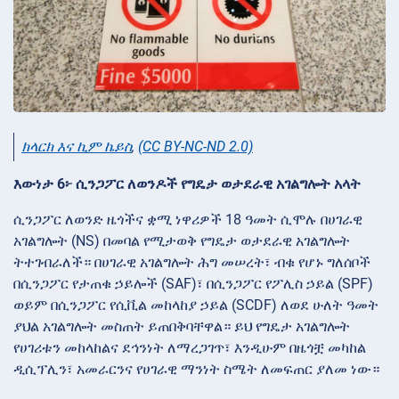
ክላርክ እና ኪም ኬይስ
,
(CC BY-NC-ND 2.0)
እውነታ 6፦ ሲንጋፖር ለወንዶች የግዴታ ወታደራዊ አገልግሎት አላት
ሲንጋፖር ለወንድ ዜጎችና ቋሚ ነዋሪዎች 18 ዓመት ሲሞሉ በሀገራዊ
አገልግሎት (NS) በመባል የሚታወቅ የግዴታ ወታደራዊ አገልግሎት
ትተገብራለች። በሀገራዊ አገልግሎት ሕግ መሠረት፣ ብቁ የሆኑ ግለሰቦች
በሲንጋፖር የታጠቁ ኃይሎች (SAF)፣ በሲንጋፖር የፖሊስ ኃይል (SPF)
ወይም በሲንጋፖር የሲቪል መከላከያ ኃይል (SCDF) ለወደ ሁለት ዓመት
ያህል አገልግሎት መስጠት ይጠበቅባቸዋል። ይህ የግዴታ አገልግሎት
የሀገሪቱን መከላከልና ደኅንነት ለማረጋገጥ፣ እንዲሁም በዜጎቿ መካከል
ዲሲፕሊን፣ አመራርንና የሀገራዊ ማንነት ስሜት ለመፍጠር ያለመ ነው።