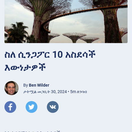
ስለ ሲንጋፖር 10 አስደሳች
እውነታዎች
By
Ben Wilder
ታትሟል መጋቢት 30, 2024 • 5m ለንባብ