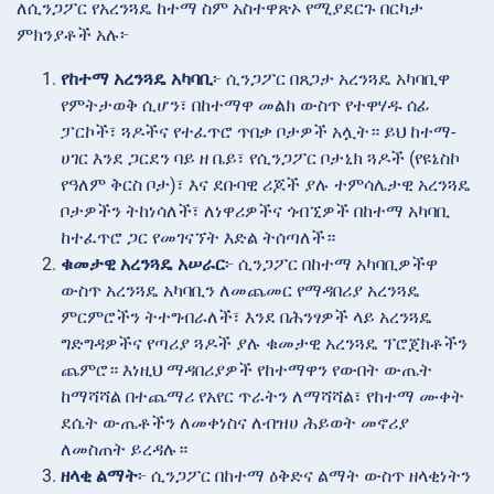
ለሲንጋፖር የአረንጓዴ ከተማ ስም አስተዋጽኦ የሚያደርጉ በርካታ
ምክንያቶች አሉ፦
የከተማ አረንጓዴ አካባቢ
፦ ሲንጋፖር በጸጋታ አረንጓዴ አካባቢዋ
የምትታወቅ ሲሆን፣ በከተማዋ መልክ ውስጥ የተዋሃዱ ሰፊ
ፓርኮች፣ ጓዶችና የተፈጥሮ ጥበቃ ቦታዎች አሏት። ይህ ከተማ-
ሀገር እንደ ጋርደን ባይ ዘ ቤይ፣ የሲንጋፖር ቦታኒክ ጓዶች (የዩኔስኮ
የዓለም ቅርስ ቦታ)፣ እና ደቡባዊ ሪጆች ያሉ ተምሳሌታዊ አረንጓዴ
ቦታዎችን ትከነሳለች፣ ለነዋሪዎችና ጎብኚዎች በከተማ አካባቢ
ከተፈጥሮ ጋር የመገናኘት እድል ትሰጣለች።
ቁመታዊ አረንጓዴ አሠራር
፦ ሲንጋፖር በከተማ አካባቢዎችዋ
ውስጥ አረንጓዴ አካባቢን ለመጨመር የማዳበሪያ አረንጓዴ
ምርምሮችን ትተግብራለች፣ እንደ በሕንፃዎች ላይ አረንጓዴ
ግድግዳዎችና የጣሪያ ጓዶች ያሉ ቁመታዊ አረንጓዴ ፕሮጀክቶችን
ጨምሮ። እነዚህ ማዳበሪያዎች የከተማዋን የውበት ውጤት
ከማሻሻል በተጨማሪ የአየር ጥራትን ለማሻሻል፣ የከተማ ሙቀት
ደሴት ውጤቶችን ለመቀነስና ለብዝሀ ሕይወት መኖሪያ
ለመስጠት ይረዳሉ።
ዘላቂ ልማት
፦ ሲንጋፖር በከተማ ዕቅድና ልማት ውስጥ ዘላቂነትን