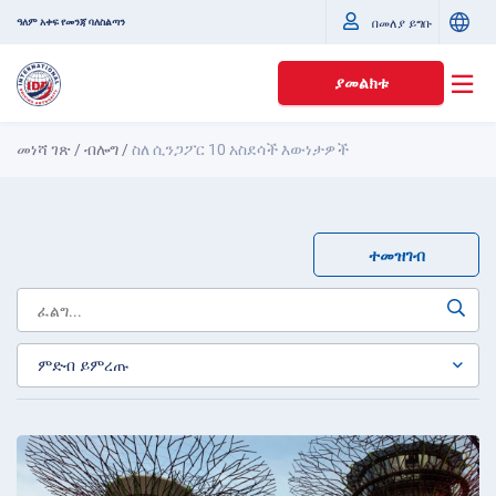
ዓለም አቀፍ የመንጃ ባለስልጣን
በመለያ ይግቡ
ያመልክቱ
መነሻ ገጽ
/
ብሎግ
/
ስለ ሲንጋፖር 10 አስደሳች እውነታዎች
ተመዝገብ