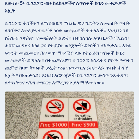
እውነታ 5፦ ሲንጋፖር ብዙ ክልከላዎችና ለጥሰቶች ከባድ መቀጮዎች
አሏት
ሲንጋፖር ሕጎችዋን ለማስከበርና ማህበራዊ ሥርዓትን ለመጠበቅ ጥብቅ
ደንቦችና ለተለያዩ ጥሰቶች ከባድ መቀጮዎች ትጥላለች። እነዚህ እንደ
የሕዝብ ንጽሕና፣ የመጻሕፍት ልዩነት፣ በተከለከሉ አካባቢዎች ማጨስ፣
ቆሻሻ መጣልና ከዕፅ ጋር የተያያዙ ወንጀሎች ደንቦችን ያካትታሉ። እንደ
ፍጥነት መጨመርና ሕገ ወጥ ማቆሚያ ላሉ የትራፊክ ጥሰቶች ከባድ
መቀጮዎች ይጣላሉ። በተጨማሪም፣ ሲንጋፖር እስራትና የሞት ቅጣትን
ጨምሮ ከባድ ቅጣቶች ያሏት የዕፅ ዝውውርና ይዞታ ላይ ጥብቅ ሕጎች
አሏት። በአጠቃላይ፣ እነዚህ እርምጃዎች በሲንጋፖር ውስጥ ንጽሕናን፣
ደኅንነትንና የሕግ ተግባርን ለማረጋገጥ ያለማቸው ነው።