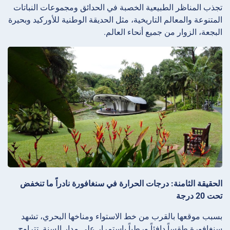
تجذب المناظر الطبيعية الخصبة في الحدائق ومجموعات النباتات
المتنوعة والمعالم التاريخية، مثل الحديقة الوطنية للأوركيد وبحيرة
البجعة، الزوار من جميع أنحاء العالم.
الحقيقة الثامنة: درجات الحرارة في سنغافورة نادراً ما تنخفض
تحت 20 درجة
بسبب موقعها بالقرب من خط الاستواء ومناخها البحري، تشهد
سنغافورة طقساً دافئاً ورطباً باستمرار على مدار السنة. تتراوح