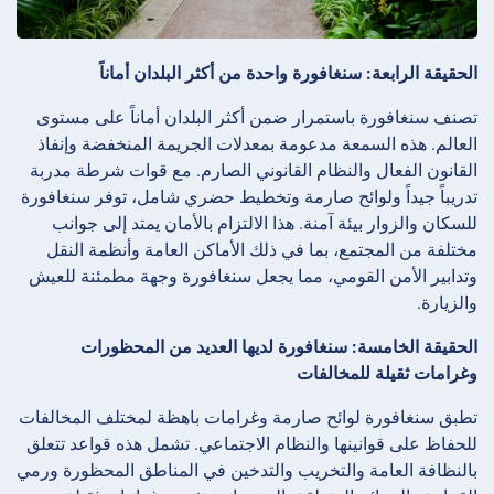
الحقيقة الرابعة: سنغافورة واحدة من أكثر البلدان أماناً
تصنف سنغافورة باستمرار ضمن أكثر البلدان أماناً على مستوى
العالم. هذه السمعة مدعومة بمعدلات الجريمة المنخفضة وإنفاذ
القانون الفعال والنظام القانوني الصارم. مع قوات شرطة مدربة
تدريباً جيداً ولوائح صارمة وتخطيط حضري شامل، توفر سنغافورة
للسكان والزوار بيئة آمنة. هذا الالتزام بالأمان يمتد إلى جوانب
مختلفة من المجتمع، بما في ذلك الأماكن العامة وأنظمة النقل
وتدابير الأمن القومي، مما يجعل سنغافورة وجهة مطمئنة للعيش
والزيارة.
الحقيقة الخامسة: سنغافورة لديها العديد من المحظورات
وغرامات ثقيلة للمخالفات
تطبق سنغافورة لوائح صارمة وغرامات باهظة لمختلف المخالفات
للحفاظ على قوانينها والنظام الاجتماعي. تشمل هذه قواعد تتعلق
بالنظافة العامة والتخريب والتدخين في المناطق المحظورة ورمي