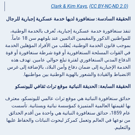
Clark & Kim Kays
,
(CC BY-NC-ND 2.0)
الحقيقة السادسة: سنغافورة لديها خدمة عسكرية إجبارية للرجال
تنفذ سنغافورة خدمة عسكرية إجبارية، تُعرف بالخدمة الوطنية،
للمواطنين الذكور والمقيمين الدائمين عند بلوغهم سن 18 عاماً.
بموجب قانون الخدمة الوطنية، يُطلب من الأفراد المؤهلين الخدمة
في القوات المسلحة السنغافورية أو قوة شرطة سنغافورة أو قوة
الدفاع المدني السنغافوري لفترة تبلغ حوالي عامين. تهدف هذه
الخدمة الإجبارية إلى ضمان دفاع وأمن البلاد، بالإضافة إلى غرس
الانضباط والقيادة والشعور بالهوية الوطنية بين مواطنيها.
الحقيقة السابعة: الحديقة النباتية موقع تراث ثقافي لليونسكو
حدائق سنغافورة النباتية هي موقع تراث عالمي لليونسكو، معترف
بها لقيمتها العالمية المتميزة كمؤسسة نباتية وبستانية. تأسست
عام 1859، حدائق سنغافورة النباتية هي واحدة من أقدم الحدائق
من نوعها في العالم وتعمل كمركز لبحوث النباتات والحفاظ عليها
والتعليم.