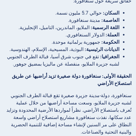
حقائق سريعة حول سنغافورة:
السكان:
حوالي 5.7 مليون نسمة.
العاصمة:
مدينة سنغافورة.
اللغة الرسمية:
الملايو، الماندرين، التاميل، الإنجليزية.
العملة:
الدولار السنغافوري.
الحكومة:
جمهورية برلمانية موحدة.
الديانات الرئيسية:
البوذية، المسيحية، الإسلام، الهندوسية.
الجغرافيا:
تقع في جنوب شرق آسيا، قبالة الطرف الجنوبي
لشبه جزيرة الملايو، منفصلة عن ماليزيا بمضيق جوهور.
الحقيقة الأولى: سنغافورة دولة صغيرة تزيد أراضيها عن طريق
استصلاح الأراضي
سنغافورة، دولة-مدينة جزيرة صغيرة تقع قبالة الطرف الجنوبي
لشبه جزيرة الملايو، وسعت مساحة أراضيها من خلال عملية
تُعرف باستصلاح الأراضي. نظراً لمواردها الأرضية المحدودة وتزايد
عدد سكانها، نفذت سنغافورة مشاريع استصلاح أراضي واسعة
النطاق على مر السنين لإنشاء مساحة إضافية للتنمية الحضرية
والبنية التحتية والصناعات.