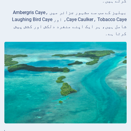
کرتے ہیں۔
بیلیز کے سب سے مشہور جزائر میں Ambergris Caye،
Caye Caulker، Tobacco Caye، اور Laughing Bird Caye
شامل ہیں، ہر ایک اپنے منفرد دلکش اور کشش پیش
کرتا ہے۔