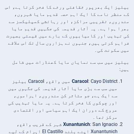
بیلیز ایک بھرپور ثقافتی ورثے کا فخر کرتا ہے، اس
کے منظر نامے کا ایک اہم حصہ قدیم مایا شہروں،
مندروں، تقریبی مراکز، اور رہائشی کمپلیکسز سے
بھرا ہوا ہے۔ یہ آثار قدیمہ کی جگہیں قدیم مایا
کی تہذیب اور کامیابیوں کے بارے میں قیمتی بصیرت
فراہم کرتی ہیں، جنہوں نے ہزاروں سال تک اس علاقے
میں سکونت کی۔
بیلیز میں سب سے نمایاں مایا کھنڈرات میں شامل
ہیں:
Caracol
: Cayo District میں واقع، Caracol بیلیز
میں سب سے بڑی مایا آثار قدیمہ کی جگہوں میں
سے ایک ہے، جو متاثر کن مندروں، اہراموں،
اور چوکوں کا فخر کرتا ہے۔ یہ مایا تہذیب کی
عروج کے دوران ایک اہم سیاسی اور اقتصادی
مرکز تھا۔
Xunantunich
: San Ignacio شہر کے قریب واقع،
Xunantunich اپنے بلند El Castillo اہرام کے لیے