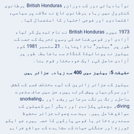
نوآبادیاتی دور کے دوران، British Honduras برطانوی
کنٹرول میں رہا، برطانوی تاج نے علاقے پر سیاسی،
اقتصادی، اور فوجی اختیار کا استعمال کیا۔
1973 میں، British Honduras نے نام تبدیل کر لیا،
آزادی اور قومی شناخت کی وسیع تحریک کے حصے کے
طور پر “بیلیز” نام اپنایا۔ 21 ستمبر 1981 کو،
بیلیز نے یونائیٹڈ کنگڈم سے باضابطہ طور پر
آزادی حاصل کی، ایک خودمختار قوم بنا۔
حقیقت 5: بیلیز میں 400 سے زیادہ جزائر ہیں
بیلیز کے جزائر زائرین کے لیے مختلف قسم کے کشش
اور سرگرمیاں پیش کرتے ہیں، جن میں صاف ستھرے
ساحل، رنگ برنگے مرجانی ریف، اور snorkeling،
diving، مچھلی پکڑنے، اور دیگر آبی کھیلوں کے
مواقع شامل ہیں۔ بہت سے چھوٹے جزائر محفوظ
سمندری ذخائر یا قومی پارکوں کا حصہ ہیں، جو ایکو
ٹورزم اور جنگلی حیات کے مشاہدے کے مواقع فراہم