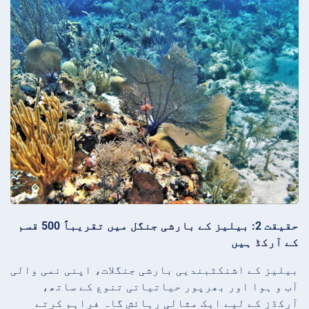
حقیقت 2: بیلیز کے بارشی جنگل میں تقریباً 500 قسم
کے آرکڈ ہیں
بیلیز کے اشنکٹبندیی بارشی جنگلات، اپنی نمی والی
آب و ہوا اور بھرپور حیاتیاتی تنوع کے ساتھ،
آرکڈز کے لیے ایک مثالی رہائش گاہ فراہم کرتے