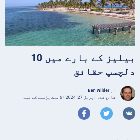
بیلیز کے بارے میں 10
دلچسپ حقائق
از
Ben Wilder
شائع شدہ اپریل 27, 2024 • 6 منٹ پڑھنے کے لیے