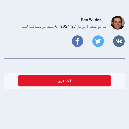
از
Ben Wilder
شائع شدہ اپریل 27, 2024 • 6 منٹ پڑھنے کے لیے
لگائیں