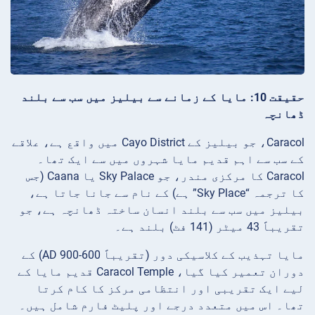
حقیقت 10: مایا کے زمانے سے بیلیز میں سب سے بلند
ڈھانچہ
Caracol، جو بیلیز کے Cayo District میں واقع ہے، علاقے
کے سب سے اہم قدیم مایا شہروں میں سے ایک تھا۔
Caracol کا مرکزی مندر، جو Sky Palace یا Caana (جس
کا ترجمہ “Sky Place” ہے) کے نام سے جانا جاتا ہے،
بیلیز میں سب سے بلند انسان ساختہ ڈھانچہ ہے، جو
تقریباً 43 میٹر (141 فٹ) بلند ہے۔
مایا تہذیب کے کلاسیکی دور (تقریباً 600-900 AD) کے
دوران تعمیر کیا گیا، Caracol Temple قدیم مایا کے
لیے ایک تقریبی اور انتظامی مرکز کا کام کرتا
تھا۔ اس میں متعدد درجے اور پلیٹ فارم شامل ہیں۔