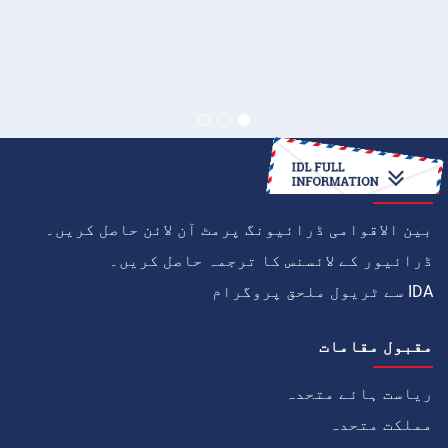
کیسے
بین الاقوامی ڈرائیونگ پرمٹ آن لائن حاصل کریں۔
ڈرائیور کے لائسنس کا ترجمہ حاصل کریں۔
IDA سے ٹریول ملحق پروگرام
مقبول مقامات
ریاست ہائے متحدہ
مملکت متحدہ