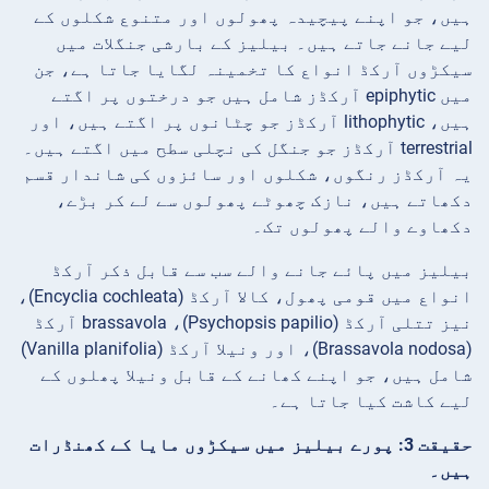
ہیں، جو اپنے پیچیدہ پھولوں اور متنوع شکلوں کے
لیے جانے جاتے ہیں۔ بیلیز کے بارشی جنگلات میں
سیکڑوں آرکڈ انواع کا تخمینہ لگایا جاتا ہے، جن
میں epiphytic آرکڈز شامل ہیں جو درختوں پر اگتے
ہیں، lithophytic آرکڈز جو چٹانوں پر اگتے ہیں، اور
terrestrial آرکڈز جو جنگل کی نچلی سطح میں اگتے ہیں۔
یہ آرکڈز رنگوں، شکلوں اور سائزوں کی شاندار قسم
دکھاتے ہیں، نازک چھوٹے پھولوں سے لے کر بڑے،
دکھاوے والے پھولوں تک۔
بیلیز میں پائے جانے والے سب سے قابل ذکر آرکڈ
انواع میں قومی پھول، کالا آرکڈ (Encyclia cochleata)،
نیز تتلی آرکڈ (Psychopsis papilio)، brassavola آرکڈ
(Brassavola nodosa)، اور ونیلا آرکڈ (Vanilla planifolia)
شامل ہیں، جو اپنے کھانے کے قابل ونیلا پھلوں کے
لیے کاشت کیا جاتا ہے۔
حقیقت 3: پورے بیلیز میں سیکڑوں مایا کے کھنڈرات
ہیں۔