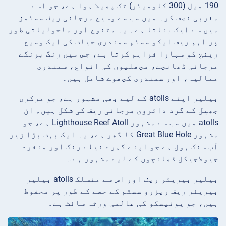
190 میل (300 کلومیٹر) تک پھیلا ہوا ہے، جو اسے
مغربی نصف کرہ میں سب سے وسیع مرجانی ریف سسٹمز
میں سے ایک بناتا ہے۔ یہ متنوع اور ماحولیاتی طور
پر اہم ریف ایکو سسٹم سمندری حیات کی ایک وسیع
رینج کو سہارا فراہم کرتا ہے، جس میں رنگ برنگے
مرجانی ڈھانچے، مچھلیوں کی انواع، سمندری
ممالیہ، اور سمندری کچھوے شامل ہیں۔
بیلیز اپنے atolls کے لیے بھی مشہور ہے، جو مرکزی
جھیل کے گرد دائروی مرجانی ریف کی شکل ہیں۔ ان
atolls میں سب سے مشہور Lighthouse Reef Atoll ہے، جو
مشہور Great Blue Hole کا گھر ہے، یہ ایک بہت بڑا زیر
آب سنک ہول ہے جو اپنے گہرے نیلے رنگ اور منفرد
جیولاجیکل ڈھانچوں کے لیے مشہور ہے۔
بیلیز بیریئر ریف اور اس سے منسلک atolls بیلیز
بیریئر ریف ریزرو سسٹم کے حصے کے طور پر محفوظ
ہیں، جو یونیسکو کی عالمی ورثہ سائٹ ہے۔