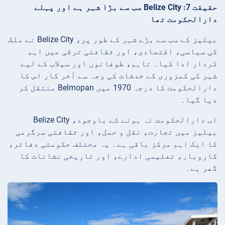
حقیقت 7: Belize City سب سے بڑا شہر ہے اور پہلے
دارالحکومت تھا
بیلیز کے سب سے بڑے شہر کے طور پر، Belize City نے ملک
کی سیاسی، اقتصادی، اور ثقافتی ترقی میں اہم
کردار ادا کیا۔ تاہم، طوفانوں اور سیلاب کے لیے
شہر کی کمزوری کے خدشات کی وجہ سے آخر کار اس کا
دارالحکومت کا درجہ 1970 میں Belmopan منتقل کر
دیا گیا۔
اب دارالحکومت نہ ہونے کے باوجود، Belize City
بیلیز میں تجارت، نقل و حمل، اور ثقافتی سرگرمی
کا ایک اہم مرکز باقی ہے۔ یہ مختلف حکومتی دفاتر،
کاروبار، تعلیمی ادارے، اور تاریخی نشانات کا
گھر ہے۔