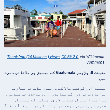
Thank You (24 Millions ) views
,
CC BY 2.0
, via Wikimedia
Commons
حقیقت 8: پڑوسی Guatemala کے بیلیز پر علاقائی دعوے
ہیں
بیلیز اور گوئٹے مالا کے درمیان علاقائی تنازعہ
نوآبادیاتی دور کے معاہدوں اور سرحدی حد بندیوں
سے ابھرا ہے۔ گوئٹے مالا، جو بیلیز کے مغرب اور
جنوب میں زمینی سرحد شیئر کرتا ہے، نے وقتاً فوقتاً