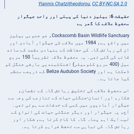
Yiannis Chatzitheodorou
,
CC BY-NC-SA 2.0
حقیقت 6: بیلیز دنیا کی پہلی اور واحد جیگوار
محفوظ علاقے کا گھر ہے
Cockscomb Basin Wildlife Sanctuary، جو جنوبی بیلیز
میں واقع ہے، 1984 میں علاقے کی جیگوار آبادی اور
ان کی رہائش گاہ کی حفاظت کے بنیادی مقصد کے ساتھ
قائم کی گئی تھی۔ یہ محفوظ علاقہ تقریباً 150 مربع
میل (400 مربع کلومیٹر) اشنکٹبندیی بارشی جنگل کو
ڈھکتا ہے اور Belize Audubon Society کے ذریعے منظم
کیا جاتا ہے۔
اس محفوظ علاقے کی تخلیق رہائش گاہ کے نقصان،
شکار، اور انسان-جنگلی حیات کے تنازعے کی وجہ سے
جیگوار آبادیوں میں کمی کے خدشات سے ہوئی تھی۔
آج، یہ جیگوار اور دیگر جنگلی حیات کی انواع کے
لیے ایک اہم پناہ گاہ کا کام کرتا ہے، شکار اور
رہائش گاہ کی تباہی سے تحفظ فراہم کرتا ہے۔