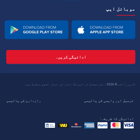
موبائل ایپ
ادائیگی کریں۔
کاپی رائٹس © 2026 انٹرنیشنل ڈرائیونگ اتھارٹی۔ جملہ حقوق محفوظ ہیں۔
ترسیل اور واپسی کی پالیسی
رازداری کی پالیسی
ادائیگی کا طریقہ: