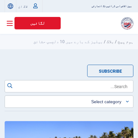
لاگ ان
بین الاقوامی ڈرائیونگ اتھارٹی
لگائیں
ہوم پیج
/
بلاگ
/
بیلیز کے بارے میں 10 دلچسپ حقائق
SUBSCRIBE