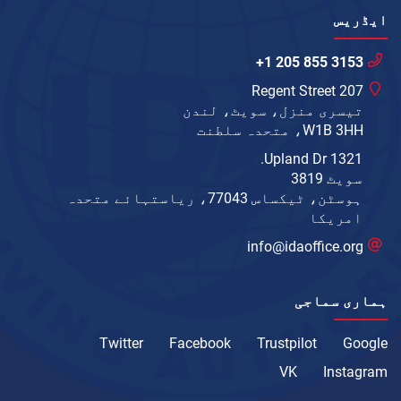
ایڈریس
+1 205 855 3153
207 Regent Street
تیسری منزل، سویٹ، لندن
W1B 3HH، متحدہ سلطنت
1321 Upland Dr.
سویٹ 3819
ہوسٹن، ٹیکساس 77043، ریاستہائے متحدہ
امریکا
info@idaoffice.org
ہماری سماجی
Twitter
Facebook
Trustpilot
Google
VK
Instagram