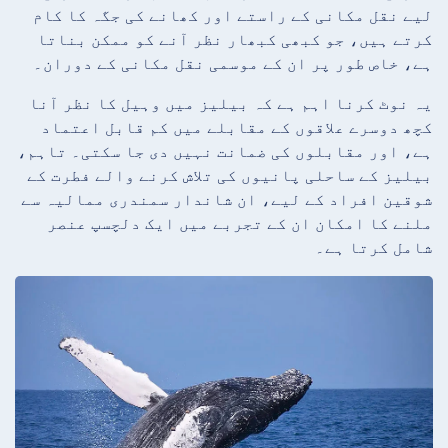
لیے نقل مکانی کے راستے اور کھانے کی جگہ کا کام
کرتے ہیں، جو کبھی کبھار نظر آنے کو ممکن بناتا
ہے، خاص طور پر ان کے موسمی نقل مکانی کے دوران۔
یہ نوٹ کرنا اہم ہے کہ بیلیز میں وہیل کا نظر آنا
کچھ دوسرے علاقوں کے مقابلے میں کم قابل اعتماد
ہے، اور مقابلوں کی ضمانت نہیں دی جا سکتی۔ تاہم،
بیلیز کے ساحلی پانیوں کی تلاش کرنے والے فطرت کے
شوقین افراد کے لیے، ان شاندار سمندری ممالیہ سے
ملنے کا امکان ان کے تجربے میں ایک دلچسپ عنصر
شامل کرتا ہے۔