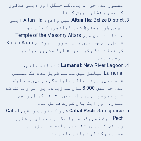
مشہور ہے، جو آس پاس کے جنگل اور دیہی علاقوں
کا وسیع نظارہ پیش کرتا ہے۔
Altun Ha
: Belize District میں واقع، Altun Ha اپنی
اچھی طرح محفوظ شدہ ڈھانچوں کے لیے جانا
جاتا ہے، جن میں Temple of the Masonry Altars
شامل ہے، جس میں مایا سورج دیوتا، Kinich Ahau
کی نمائندگی کرنے والا ایک مشہور جیڈ سر
موجود ہے۔
Lamanai
: New River Lagoon کے ساتھ واقع،
Lamanai بیلیز میں سب سے طویل مدت تک مسلسل
قبضے میں رہنے والی مایا جگہوں میں سے ایک
ہے، جس میں 3,000 سال سے زیادہ پرانی رہائش کے
ثبوت موجود ہیں۔ اس میں متاثر کن اہرام،
مندر، اور ایک بال کورٹ شامل ہے۔
Cahal Pech
: San Ignacio شہر کے قریب واقع، Cahal
Pech ایک کمپیکٹ مایا جگہ ہے جو اپنی شاہی
رہائش گاہوں، تقریبی پلیٹ فارمز، اور
مقبروں کے لیے جانی جاتی ہے۔