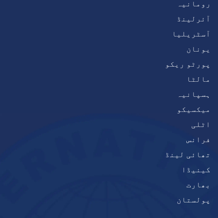
رومانیہ
آئرلینڈ
آسٹریلیا
یونان
پورٹو ریکو
مالٹا
ہسپانیہ
میکسیکو
اٹلی
فرانس
تھائی لینڈ
کینیڈا
بھارت
پولستان