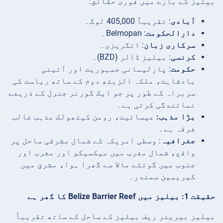
بیلیز کے بارے میں فوری حقائق:
آبادی
: تقریباً 405,000 لوگ۔
دارالحکومت
: Belmopan۔
سرکاری زبان
: انگریزی۔
کرنسی
: بیلیز ڈالر (BZD)۔
حکومت
: پارلیمانی جمہوریت اور آئینی
بادشاہت، ملکہ الزبتھ دوم کے ساتھ ریاست کی
سربراہ کے طور پر جو ایک گورنر جنرل کے ذریعے
نمائندگی کرتی ہے۔
بڑا مذہب:
عیسائیت، رومن کیتھولک مذہب غالب
فرقہ ہے۔
جغرافیہ
: وسطی امریکہ کے شمال مشرقی ساحل پر
واقع، شمال مغرب میں میکسیکو اور مغرب اور
جنوب میں گوئٹے مالا سے گھرا ہوا، مشرق میں
کیریبین سمندر۔
حقیقت 1: بیلیز میں Belize Barrier Reef کا گھر ہے
بیلیز بیریئر ریف بیلیز کے ساحل کے ساتھ تقریباً