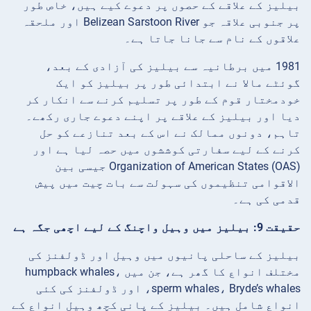
بیلیز کے علاقے کے حصوں پر دعوے کیے ہیں، خاص طور
پر جنوبی علاقہ جو Belizean Sarstoon River اور ملحقہ
علاقوں کے نام سے جانا جاتا ہے۔
1981 میں برطانیہ سے بیلیز کی آزادی کے بعد،
گوئٹے مالا نے ابتدائی طور پر بیلیز کو ایک
خودمختار قوم کے طور پر تسلیم کرنے سے انکار کر
دیا اور بیلیز کے علاقے پر اپنے دعوے جاری رکھے۔
تاہم، دونوں ممالک نے اس کے بعد تنازعے کو حل
کرنے کے لیے سفارتی کوششوں میں حصہ لیا ہے اور
Organization of American States (OAS) جیسی بین
الاقوامی تنظیموں کی سہولت سے بات چیت میں پیش
قدمی کی ہے۔
حقیقت 9: بیلیز میں وہیل واچنگ کے لیے اچھی جگہ ہے
بیلیز کے ساحلی پانیوں میں وہیل اور ڈولفنز کی
مختلف انواع کا گھر ہے، جن میں humpback whales،
sperm whales، Bryde’s whales، اور ڈولفنز کی کئی
انواع شامل ہیں۔ بیلیز کے پانی کچھ وہیل انواع کے