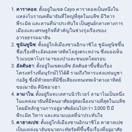
คาราคอล
: ตั้งอยู่ในเขต Cayo คาราคอลเป็นหนึ่งใน
แหล่งโบราณคดีมายันที่ใหญ่ที่สุดในเบลีซ มีวิหาร
พีระมิด และลานที่น่าประทับใจ เป็นศูนย์กลางทางการ
เมืองและเศรษฐกิจที่สำคัญในช่วงรุ่งเรืองของ
อารยธรรมมายัน
ซูนันทูนิช
: ตั้งอยู่ใกล้เมืองซานอิกนาซิโอ ซูนันทูนิชขึ้น
ชื่อเรื่องพีระมิดเอลคาสติลโลสูงตระหง่าน ซึ่งมองเห็น
วิวแบบพาโนรามาของป่าและชนบทโดยรอบ
อัลตันฮา
: ตั้งอยู่ในเขตเบลีซ อัลตันฮาขึ้นชื่อเรื่อง
โครงสร้างที่อนุรักษ์ไว้ได้ดี รวมถึงวิหารแห่งแท่นบูชา
ก่ออิฐ ซึ่งมีหัวหยกที่มีชื่อเสียงแทนเทพเจ้าดวงอาทิตย์
ของมายัน คินิชอาเฮา
ลามาไน
: ตั้งอยู่ริมทะเลสาบนิวริเวอร์ ลามาไนเป็นหนึ่ง
ในแหล่งมายันที่มีคนอาศัยอยู่ต่อเนื่องนานที่สุดในเบลีซ
โดยมีหลักฐานการอยู่อาศัยย้อนไปกว่า 3,000 ปี มี
พีระมิด วิหาร และสนามบอลที่น่าประทับใจ
คาฮาลเปช
: ตั้งอยู่ใกล้เมืองซานอิกนาซิโอ คาฮาลเปช
เป็นแหล่งมายันขนาดกะทัดรัดที่ขึ้นชื่อเรื่องที่อยู่อาศัย