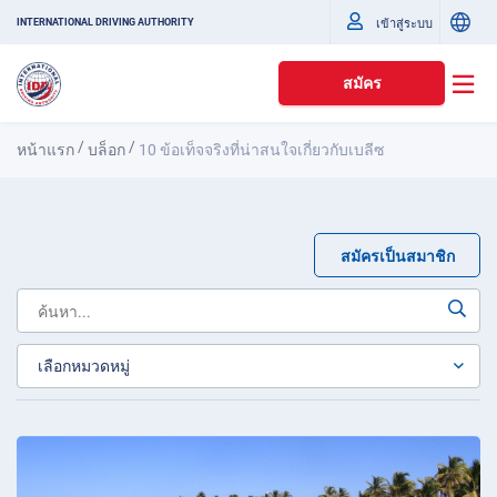
เข้าสู่ระบบ
INTERNATIONAL DRIVING AUTHORITY
สมัคร
/
/
หน้าแรก
บล็อก
10 ข้อเท็จจริงที่น่าสนใจเกี่ยวกับเบลีซ
สมัครเป็นสมาชิก