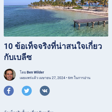
10 ข้อเท็จจริงที่น่าสนใจเกี่ยว
กับเบลีซ
โดย
Ben Wilder
เผยแพร่แล้ว เมษายน 27, 2024 • 6m ในการอ่าน