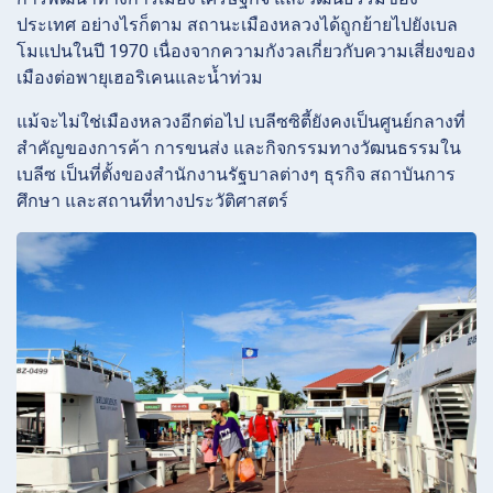
ประเทศ อย่างไรก็ตาม สถานะเมืองหลวงได้ถูกย้ายไปยังเบล
โมแปนในปี 1970 เนื่องจากความกังวลเกี่ยวกับความเสี่ยงของ
เมืองต่อพายุเฮอริเคนและน้ำท่วม
แม้จะไม่ใช่เมืองหลวงอีกต่อไป เบลีซซิตี้ยังคงเป็นศูนย์กลางที่
สำคัญของการค้า การขนส่ง และกิจกรรมทางวัฒนธรรมใน
เบลีซ เป็นที่ตั้งของสำนักงานรัฐบาลต่างๆ ธุรกิจ สถาบันการ
ศึกษา และสถานที่ทางประวัติศาสตร์