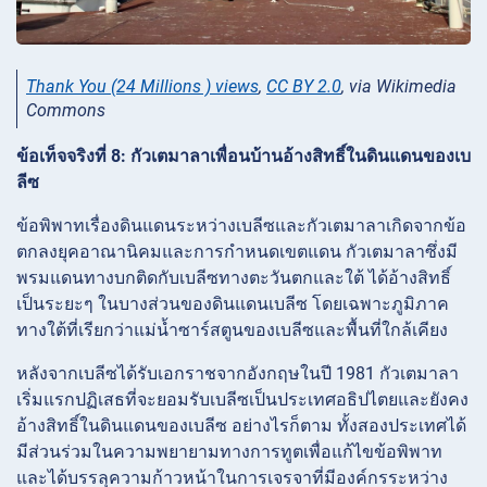
Thank You (24 Millions ) views
,
CC BY 2.0
, via Wikimedia
Commons
ข้อเท็จจริงที่ 8: กัวเตมาลาเพื่อนบ้านอ้างสิทธิ์ในดินแดนของเบ
ลีซ
ข้อพิพาทเรื่องดินแดนระหว่างเบลีซและกัวเตมาลาเกิดจากข้อ
ตกลงยุคอาณานิคมและการกำหนดเขตแดน กัวเตมาลาซึ่งมี
พรมแดนทางบกติดกับเบลีซทางตะวันตกและใต้ ได้อ้างสิทธิ์
เป็นระยะๆ ในบางส่วนของดินแดนเบลีซ โดยเฉพาะภูมิภาค
ทางใต้ที่เรียกว่าแม่น้ำซาร์สตูนของเบลีซและพื้นที่ใกล้เคียง
หลังจากเบลีซได้รับเอกราชจากอังกฤษในปี 1981 กัวเตมาลา
เริ่มแรกปฏิเสธที่จะยอมรับเบลีซเป็นประเทศอธิปไตยและยังคง
อ้างสิทธิ์ในดินแดนของเบลีซ อย่างไรก็ตาม ทั้งสองประเทศได้
มีส่วนร่วมในความพยายามทางการทูตเพื่อแก้ไขข้อพิพาท
และได้บรรลุความก้าวหน้าในการเจรจาที่มีองค์กรระหว่าง