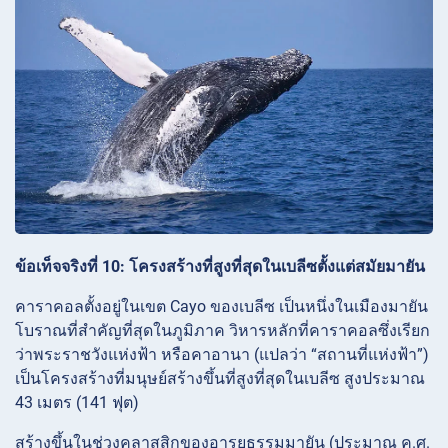
ข้อเท็จจริงที่ 10: โครงสร้างที่สูงที่สุดในเบลีซตั้งแต่สมัยมายัน
คาราคอลตั้งอยู่ในเขต Cayo ของเบลีซ เป็นหนึ่งในเมืองมายัน
โบราณที่สำคัญที่สุดในภูมิภาค วิหารหลักที่คาราคอลซึ่งเรียก
ว่าพระราชวังแห่งฟ้า หรือคาอานา (แปลว่า “สถานที่แห่งฟ้า”)
เป็นโครงสร้างที่มนุษย์สร้างขึ้นที่สูงที่สุดในเบลีซ สูงประมาณ
43 เมตร (141 ฟุต)
สร้างขึ้นในช่วงคลาสสิกของอารยธรรมมายัน (ประมาณ ค.ศ.