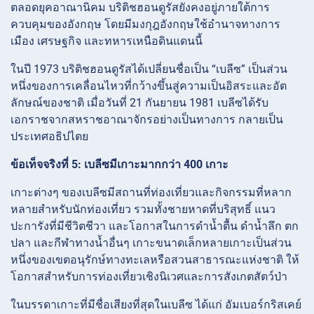
ตลอดยุคอาณานิคม บริติชฮอนดูรัสยังคงอยู่ภายใต้การ
ควบคุมของอังกฤษ โดยมีมงกุฎอังกฤษใช้อำนาจทางการ
เมือง เศรษฐกิจ และทหารเหนือดินแดนนี้
ในปี 1973 บริติชฮอนดูรัสได้เปลี่ยนชื่อเป็น “เบลีซ” เป็นส่วน
หนึ่งของการเคลื่อนไหวที่กว้างขึ้นสู่ความเป็นอิสระและอัต
ลักษณ์ของชาติ เมื่อวันที่ 21 กันยายน 1981 เบลีซได้รับ
เอกราชจากสหราชอาณาจักรอย่างเป็นทางการ กลายเป็น
ประเทศอธิปไตย
ข้อเท็จจริงที่ 5: เบลีซมีเกาะมากกว่า 400 เกาะ
เกาะต่างๆ ของเบลีซมีสถานที่ท่องเที่ยวและกิจกรรมที่หลาก
หลายสำหรับนักท่องเที่ยว รวมทั้งชายหาดที่บริสุทธิ์ แนว
ปะการังที่มีชีวิตชีวา และโอกาสในการดำน้ำตื้น ดำน้ำลึก ตก
ปลา และกีฬาทางน้ำอื่นๆ เกาะขนาดเล็กหลายเกาะเป็นส่วน
หนึ่งของเขตอนุรักษ์ทางทะเลหรือสวนสาธารณะแห่งชาติ ให้
โอกาสสำหรับการท่องเที่ยวเชิงนิเวศและการสังเกตสัตว์ป่า
ในบรรดาเกาะที่มีชื่อเสียงที่สุดในเบลีซ ได้แก่ อัมเบอร์กริสเคย์