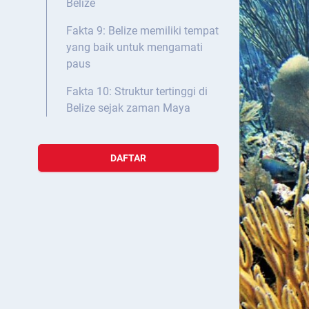
Belize
Fakta 9: Belize memiliki tempat
yang baik untuk mengamati
paus
Fakta 10: Struktur tertinggi di
Belize sejak zaman Maya
DAFTAR