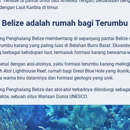
i
: Terletak di pantai timur laut Amerika Tengah, berbatasan den
 dengan Laut Karibia di timur.
: Belize adalah rumah bagi Terumbu
g Penghalang Belize membentang di sepanjang pantai Belize se
erumbu karang yang paling luas di Belahan Bumi Barat. Ekosist
 berbagai kehidupan laut, termasuk formasi karang berwarna-war
kenal dengan atol-atolnya, yaitu formasi terumbu karang meling
ah Atol Lighthouse Reef, rumah bagi Great Blue Hole yang ikoni
na warna biru dalamnya dan formasi geologis yang unik.
g Penghalang Belize dan atol-atol terkaitnya dilindungi sebag
lize, sebuah situs Warisan Dunia UNESCO.