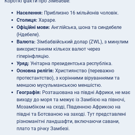
Короткі факти про Зімбабве:
Населення:
Приблизно 16 мільйонів чоловік.
Столиця:
Хараре.
Офіційні мови:
Англійська, шона та синдебеле
(Ндебеле).
Валюта:
Зімбабвійський долар (ZWL), з минулим
використанням кількох валют через
гіперінфляцію.
Уряд:
Унітарна президентська республіка.
Основна релігія:
Християнство (переважно
протестантство), з корінними віруваннями та
меншою мусульманською меншістю.
Географія:
Розташована на півдні Африки, не має
виходу до моря та межує із Замбією на півночі,
Мозамбіком на сході, Південною Африкою на
півдні та Ботсваною на заході. Тут представлені
різноманітні ландшафти, включаючи савани,
плато та річку Замбезі.