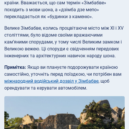
країни. Вважається, що сам термін «Зімбабве»
походить з мови шона, а «дзімба дзе мепо»
перекладається як «будинки з каменю».
Велике Зімбабве, колись процвітаюче місто між XI і XV
століттями, було відоме своїми вражаючими
кам’яними спорудами, у тому числі Великим замком і
Великою вежею. Ці споруди є свідченням передових
інженерних та архітектурних навичок народу шона.
Примітка:
Якщо ви плануєте подорожувати країною
самостійно, уточніть перед поїздкою, чи потрібен вам
міжнародний водійський дозвіл у Зімбабве
, щоб
орендувати та керувати автомобілем.