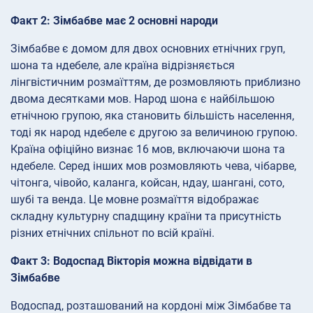
Факт 2: Зімбабве має 2 основні народи
Зімбабве є домом для двох основних етнічних груп,
шона та ндебеле, але країна відрізняється
лінгвістичним розмаїттям, де розмовляють приблизно
двома десятками мов. Народ шона є найбільшою
етнічною групою, яка становить більшість населення,
тоді як народ ндебеле є другою за величиною групою.
Країна офіційно визнає 16 мов, включаючи шона та
ндебеле. Серед інших мов розмовляють чева, чібарве,
чітонга, чівойо, каланга, койсан, ндау, шангані, сото,
шубі та венда. Це мовне розмаїття відображає
складну культурну спадщину країни та присутність
різних етнічних спільнот по всій країні.
Факт 3: Водоспад Вікторія можна відвідати в
Зімбабве
Водоспад, розташований на кордоні між Зімбабве та