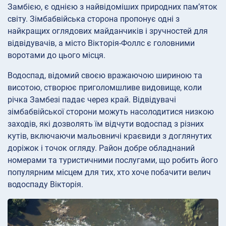
Замбією, є однією з найвідоміших природних пам’яток
світу. Зімбабвійська сторона пропонує одні з
найкращих оглядових майданчиків і зручностей для
відвідувачів, а місто Вікторія-Фоллс є головними
воротами до цього місця.
Водоспад, відомий своєю вражаючою шириною та
висотою, створює приголомшливе видовище, коли
річка Замбезі падає через край. Відвідувачі
зімбабвійської сторони можуть насолодитися низкою
заходів, які дозволять їм відчути водоспад з різних
кутів, включаючи мальовничі краєвиди з доглянутих
доріжок і точок огляду. Район добре обладнаний
номерами та туристичними послугами, що робить його
популярним місцем для тих, хто хоче побачити велич
водоспаду Вікторія.