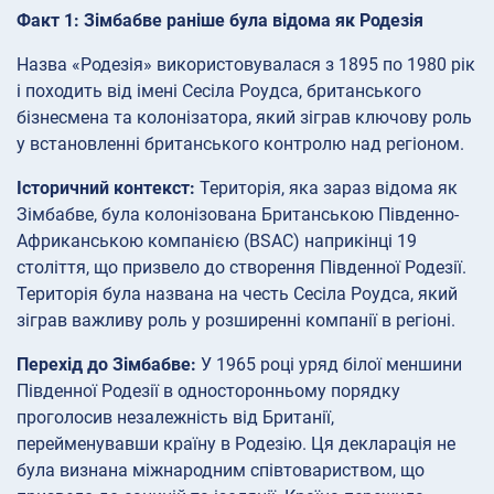
Факт 1: Зімбабве раніше була відома як Родезія
Назва «Родезія» використовувалася з 1895 по 1980 рік
і походить від імені Сесіла Роудса, британського
бізнесмена та колонізатора, який зіграв ключову роль
у встановленні британського контролю над регіоном.
Історичний контекст:
Територія, яка зараз відома як
Зімбабве, була колонізована Британською Південно-
Африканською компанією (BSAC) наприкінці 19
століття, що призвело до створення Південної Родезії.
Територія була названа на честь Сесіла Роудса, який
зіграв важливу роль у розширенні компанії в регіоні.
Перехід до Зімбабве:
У 1965 році уряд білої меншини
Південної Родезії в односторонньому порядку
проголосив незалежність від Британії,
перейменувавши країну в Родезію. Ця декларація не
була визнана міжнародним співтовариством, що