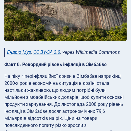
Ендрю Мур
,
CC BY-SA 2.0
, через Wikimedia Commons
Факт 8: Рекордний рівень інфляції в Зімбабве
На піку гіперінфляційної кризи в Зімбабве наприкінці
2000-х років економічна ситуація в країні стала
настільки жахливою, що людям потрібні були
мільйони зімбабвійських доларів, щоб купити основні
продукти харчування. До листопада 2008 року рівень
інфляції в Зімбабве досяг астрономічних 79,6
мільярдів відсотків на рік. Ціни на товари
повсякденного попиту різко зросли з