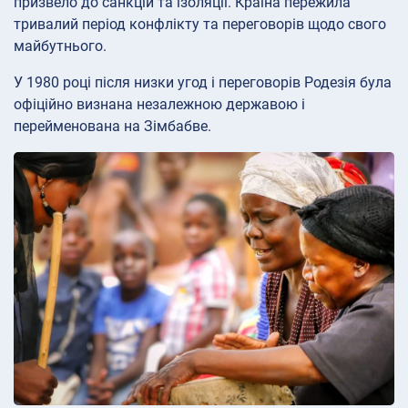
призвело до санкцій та ізоляції. Країна пережила
тривалий період конфлікту та переговорів щодо свого
майбутнього.
У 1980 році після низки угод і переговорів Родезія була
офіційно визнана незалежною державою і
перейменована на Зімбабве.