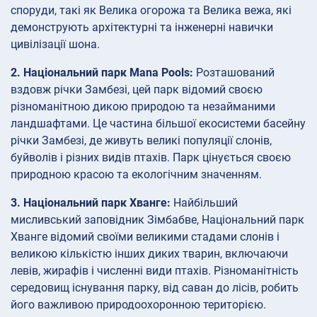
споруди, такі як Велика огорожа та Велика вежа, які
демонструють архітектурні та інженерні навички
цивілізації шона.
2. Національний парк Mana Pools:
Розташований
вздовж річки Замбезі, цей парк відомий своєю
різноманітною дикою природою та незайманими
ландшафтами. Це частина більшої екосистеми басейну
річки Замбезі, де живуть великі популяції слонів,
буйволів і різних видів птахів. Парк цінується своєю
природною красою та екологічним значенням.
3. Національний парк Хванге:
Найбільший
мисливський заповідник Зімбабве, Національний парк
Хванге відомий своїми великими стадами слонів і
великою кількістю інших диких тварин, включаючи
левів, жирафів і численні види птахів. Різноманітність
середовищ існування парку, від саван до лісів, робить
його важливою природоохоронною територією.