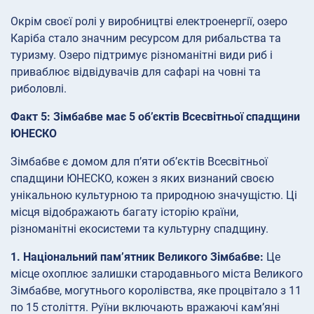
Окрім своєї ролі у виробництві електроенергії, озеро
Каріба стало значним ресурсом для рибальства та
туризму. Озеро підтримує різноманітні види риб і
приваблює відвідувачів для сафарі на човні та
риболовлі.
Факт 5: Зімбабве має 5 об’єктів Всесвітньої спадщини
ЮНЕСКО
Зімбабве є домом для п’яти об’єктів Всесвітньої
спадщини ЮНЕСКО, кожен з яких визнаний своєю
унікальною культурною та природною значущістю. Ці
місця відображають багату історію країни,
різноманітні екосистеми та культурну спадщину.
1. Національний пам’ятник Великого Зімбабве:
Це
місце охоплює залишки стародавнього міста Великого
Зімбабве, могутнього королівства, яке процвітало з 11
по 15 століття. Руїни включають вражаючі кам’яні