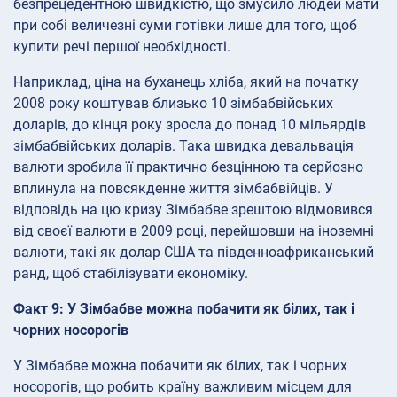
безпрецедентною швидкістю, що змусило людей мати
при собі величезні суми готівки лише для того, щоб
купити речі першої необхідності.
Наприклад, ціна на буханець хліба, який на початку
2008 року коштував близько 10 зімбабвійських
доларів, до кінця року зросла до понад 10 мільярдів
зімбабвійських доларів. Така швидка девальвація
валюти зробила її практично безцінною та серйозно
вплинула на повсякденне життя зімбабвійців. У
відповідь на цю кризу Зімбабве зрештою відмовився
від своєї валюти в 2009 році, перейшовши на іноземні
валюти, такі як долар США та південноафриканський
ранд, щоб стабілізувати економіку.
Факт 9: У Зімбабве можна побачити як білих, так і
чорних носорогів
У Зімбабве можна побачити як білих, так і чорних
носорогів, що робить країну важливим місцем для