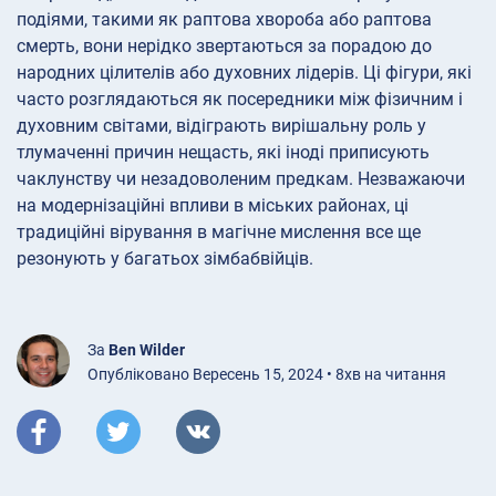
подіями, такими як раптова хвороба або раптова
смерть, вони нерідко звертаються за порадою до
народних цілителів або духовних лідерів. Ці фігури, які
часто розглядаються як посередники між фізичним і
духовним світами, відіграють вирішальну роль у
тлумаченні причин нещасть, які іноді приписують
чаклунству чи незадоволеним предкам. Незважаючи
на модернізаційні впливи в міських районах, ці
традиційні вірування в магічне мислення все ще
резонують у багатьох зімбабвійців.
За
Ben Wilder
Опубліковано Вересень 15, 2024 • 8хв на читання