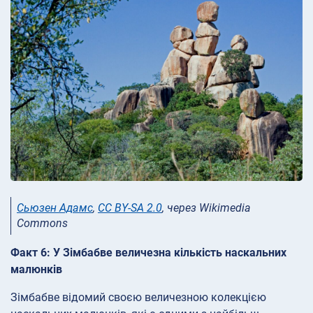
Сьюзен Адамс
,
CC BY-SA 2.0
, через Wikimedia
Commons
Факт 6: У Зімбабве величезна кількість наскальних
малюнків
Зімбабве відомий своєю величезною колекцією