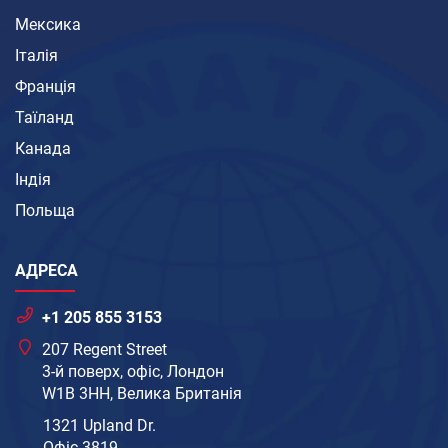
Мексика
Італія
Франція
Таїланд
Канада
Індія
Польща
АДРЕСА
+1 205 855 3153
207 Regent Street
3-й поверх, офіс, Лондон
W1B 3HH, Велика Британія
1321 Upland Dr.
Офіс 3819