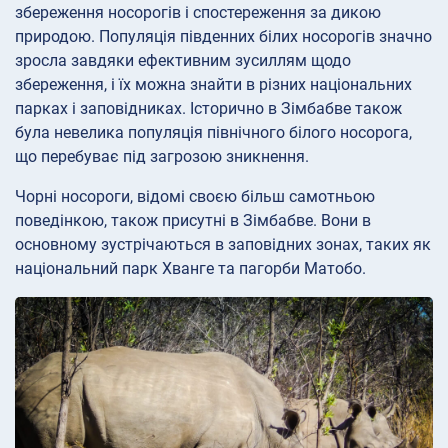
збереження носорогів і спостереження за дикою
природою. Популяція південних білих носорогів значно
зросла завдяки ефективним зусиллям щодо
збереження, і їх можна знайти в різних національних
парках і заповідниках. Історично в Зімбабве також
була невелика популяція північного білого носорога,
що перебуває під загрозою зникнення.
Чорні носороги, відомі своєю більш самотньою
поведінкою, також присутні в Зімбабве. Вони в
основному зустрічаються в заповідних зонах, таких як
національний парк Хванге та пагорби Матобо.