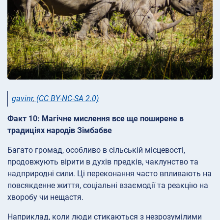
gavinr
,
(CC BY-NC-SA 2.0)
Факт 10: Магічне мислення все ще поширене в
традиціях народів Зімбабве
Багато громад, особливо в сільській місцевості,
продовжують вірити в духів предків, чаклунство та
надприродні сили. Ці переконання часто впливають на
повсякденне життя, соціальні взаємодії та реакцію на
хворобу чи нещастя.
Наприклад, коли люди стикаються з незрозумілими