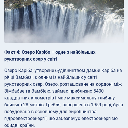
Факт 4: Озеро Карібо – одне з найбільших
рукотворних озер у світі
Озеро Каріба, утворене будівництвом дамби Каріба на
річці Замбезі, є одним із найбільших у світі
рукотворних озер. Озеро, розташоване на кордоні між
Зімбабве та Замбією, займає приблизно 5400
квадратних кілометрів і має максимальну глибину
близько 28 метрів. Гребля, завершена в 1959 році, була
побудована в основному для виробництва
гідроелектроенергії, що забезпечує електроенергією
обидві країни.