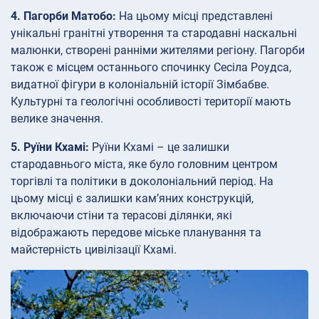
4. Пагорби Матобо:
На цьому місці представлені
унікальні гранітні утворення та стародавні наскальні
малюнки, створені ранніми жителями регіону. Пагорби
також є місцем останнього спочинку Сесіла Роудса,
видатної фігури в колоніальній історії Зімбабве.
Культурні та геологічні особливості території мають
велике значення.
5. Руїни Кхамі:
Руїни Кхамі – це залишки
стародавнього міста, яке було головним центром
торгівлі та політики в доколоніальний період. На
цьому місці є залишки кам’яних конструкцій,
включаючи стіни та терасові ділянки, які
відображають передове міське планування та
майстерність цивілізації Кхамі.