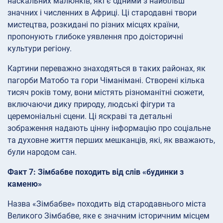
наскальних малюнків, які є одними з найбільш
значних і численних в Африці. Ці стародавні твори
мистецтва, розкидані по різних місцях країни,
пропонують глибоке уявлення про доісторичні
культури регіону.
Картини переважно знаходяться в таких районах, як
пагорби Матобо та гори Чіманімані. Створені кілька
тисяч років тому, вони містять різноманітні сюжети,
включаючи дику природу, людські фігури та
церемоніальні сцени. Ці яскраві та детальні
зображення надають цінну інформацію про соціальне
та духовне життя перших мешканців, які, як вважають,
були народом сан.
Факт 7: Зімбабве походить від слів «будинки з
каменю»
Назва «Зімбабве» походить від стародавнього міста
Великого Зімбабве, яке є значним історичним місцем