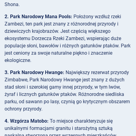
Shona.
2. Park Narodowy Mana Pools:
Położony wzdłuż rzeki
Zambezi, ten park jest znany z różnorodnej przyrody i
dziewiczych krajobrazów. Jest częścią większego
ekosystemu Dorzecza Rzeki Zambezi, wspierając duże
populacje słoni, bawołów i różnych gatunków ptaków. Park
jest ceniony za swoje naturalne piękno i znaczenie
ekologiczne.
3. Park Narodowy Hwange:
Największy rezerwat przyrody
Zimbabwe, Park Narodowy Hwange jest znany z dużych
stad słoni i szerokiej gamy innej przyrody, w tym lwów,
żyraf i licznych gatunków ptaków. Różnorodne siedliska
parku, od sawann po lasy, czynią go krytycznym obszarem
ochrony przyrody.
4. Wzgórza Matobo:
To miejsce charakteryzuje się
unikalnymi formacjami granitu i starożytną sztuką
naskalną stworzoną przez wczesnych mieszkańców