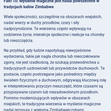
Fakt 10: Myślenie magiczne jest nadal powszechne w
tradycjach ludów Zimbabwe
Wiele społeczności, szczególnie na obszarach wiejskich,
nadal wierzy w duchy przodków, czary i siły
nadprzyrodzone. Te wierzenia często wpływają na
codzienne życie, interakcje społeczne i reakcje na choroby
lub nieszczęścia.
Na przykład, gdy ludzie napotykają niewyjaśnione
wydarzenia, takie jak nagła choroba lub nieoczekiwane
zgony, nie jest rzadkością, że szukają przewodnictwa u
tradycyjnych uzdrowicieli lub przywódców duchowych. Te
postacie, często postrzegane jako pośrednicy między
światem fizycznym a duchowym, odgrywają kluczową rolę
w interpretowaniu przyczyn nieszczęść, które czasami są
przypisywane czarom lub niezadowolonym przodkom.
Pomimo modernizujących wpływów w obszarach
miejskich, te tradycyjne wierzenia w myślenie magiczne
nadal rezonują z wieloma Zimbabwejczykami.