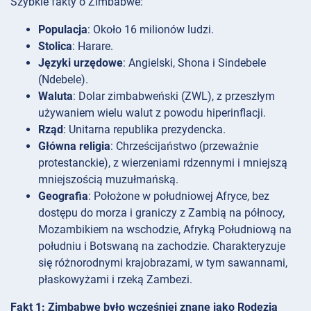
Szybkie fakty o Zimbabwe:
Populacja
: Około 16 milionów ludzi.
Stolica
: Harare.
Języki urzędowe
: Angielski, Shona i Sindebele
(Ndebele).
Waluta
: Dolar zimbabweński (ZWL), z przeszłym
używaniem wielu walut z powodu hiperinflacji.
Rząd
: Unitarna republika prezydencka.
Główna religia
: Chrześcijaństwo (przeważnie
protestanckie), z wierzeniami rdzennymi i mniejszą
mniejszością muzułmańską.
Geografia
: Położone w południowej Afryce, bez
dostępu do morza i graniczy z Zambią na północy,
Mozambikiem na wschodzie, Afryką Południową na
południu i Botswaną na zachodzie. Charakteryzuje
się różnorodnymi krajobrazami, w tym sawannami,
płaskowyżami i rzeką Zambezi.
Fakt 1: Zimbabwe było wcześniej znane jako Rodezja