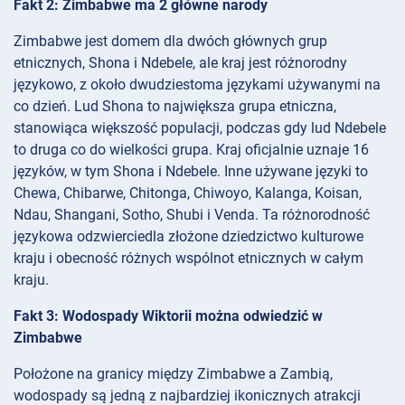
Fakt 2: Zimbabwe ma 2 główne narody
Zimbabwe jest domem dla dwóch głównych grup
etnicznych, Shona i Ndebele, ale kraj jest różnorodny
językowo, z około dwudziestoma językami używanymi na
co dzień. Lud Shona to największa grupa etniczna,
stanowiąca większość populacji, podczas gdy lud Ndebele
to druga co do wielkości grupa. Kraj oficjalnie uznaje 16
języków, w tym Shona i Ndebele. Inne używane języki to
Chewa, Chibarwe, Chitonga, Chiwoyo, Kalanga, Koisan,
Ndau, Shangani, Sotho, Shubi i Venda. Ta różnorodność
językowa odzwierciedla złożone dziedzictwo kulturowe
kraju i obecność różnych wspólnot etnicznych w całym
kraju.
Fakt 3: Wodospady Wiktorii można odwiedzić w
Zimbabwe
Położone na granicy między Zimbabwe a Zambią,
wodospady są jedną z najbardziej ikonicznych atrakcji