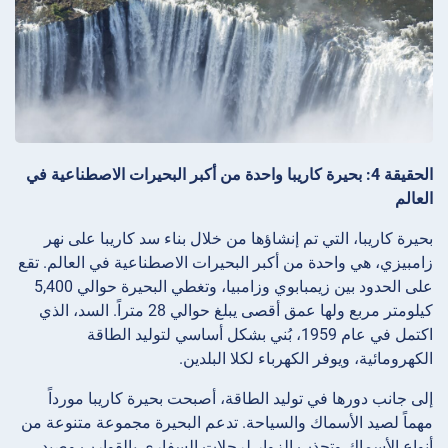
الحقيقة 4: بحيرة كاريبا واحدة من أكبر البحيرات الاصطناعية في
العالم
بحيرة كاريبا، التي تم إنشاؤها من خلال بناء سد كاريبا على نهر
زامبيزي، هي واحدة من أكبر البحيرات الاصطناعية في العالم. تقع
على الحدود بين زيمبابوي وزامبيا، وتغطي البحيرة حوالي 5,400
كيلومتر مربع ولها عمق أقصى يبلغ حوالي 28 متراً. السد، الذي
اكتمل في عام 1959، بُني بشكل أساسي لتوليد الطاقة
الكهرومائية، ويوفر الكهرباء لكلا البلدين.
إلى جانب دورها في توليد الطاقة، أصبحت بحيرة كاريبا مورداً
مهماً لصيد الأسماك والسياحة. تدعم البحيرة مجموعة متنوعة من
أنواع الأسماك وتجذب الزوار لرحلات السفاري بالقوارب وصيد