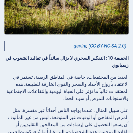
gavinr
,
(CC BY-NC-SA 2.0)
الحقيقة 10: التفكير السحري لا يزال سائداً في تقاليد الشعوب في
زيمبابوي
العديد من المجتمعات، خاصة في المناطق الريفية، تستمر في
الاعتقاد بأرواح الأجداد والسحر والقوى الخارقة للطبيعة. هذه
المعتقدات غالباً ما تؤثر على الحياة اليومية والتفاعلات الاجتماعية
والاستجابات للمرض أو سوء الحظ.
على سبيل المثال، عندما يواجه الناس أحداثاً غير مفسرة، مثل
المرض المفاجئ أو الوفيات غير المتوقعة، ليس من غير المألوف
أن يسعوا للحصول على إرشادات من المعالجين التقليديين أو
القادة الروحيين. هذه الشخصيات، التي غالباً ما تُرى كوسطاء بين