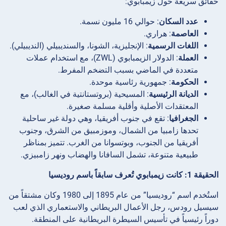
حقائق سريعة حول زيمبابوي:
عدد السكان
: حوالي 16 مليون نسمة.
العاصمة
: هراري.
اللغات الرسمية
: الإنجليزية، الشونا، والسنديبيلي (النديبيلي).
العملة
: الدولار الزيمبابوي (ZWL)، مع استخدام عملات
متعددة في الماضي بسبب التضخم المفرط.
الحكومة
: جمهورية رئاسية موحدة.
الديانة الرئيسية
: المسيحية (بروتستانتية في الغالب)، مع
المعتقدات الأصلية وأقلية مسلمة صغيرة.
الجغرافيا
: تقع في جنوب أفريقيا، وهي دولة غير ساحلية
تحدها زامبيا من الشمال، وموزمبيق من الشرق، وجنوب
أفريقيا من الجنوب، وبوتسوانا من الغرب. تتميز بمناظر
طبيعية متنوعة، تشمل السافانا والهضاب ونهر زامبيزي.
الحقيقة 1: كانت زيمبابوي تُعرف سابقاً باسم روديسيا
استُخدم اسم “روديسيا” من عام 1895 إلى 1980 وكان مشتقاً من
سيسيل رودس، رجل الأعمال البريطاني والاستعماري الذي لعب
دوراً رئيسياً في تأسيس السيطرة البريطانية على المنطقة.