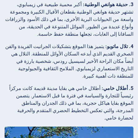
3. حديقة هوانغي الوطنية:
أكبر محمية طبيعية في زيمبابوي،
تشتهر حديقة هوانغي الوطنية بقطعان الأفيال الكبيرة ومجموعة
واسعة من الحيوانات البرية الأخرى، بما في ذلك الأسود والزرافات
وأنواع عديدة من الطيور. الموائل المتنوعة في الحديقة، من
السافانا إلى الغابات، تجعلها منطقة حفظ حاسمة.
4. تلال ماتوبو:
يتميز هذا الموقع بتشكيلات الجرانيت الفريدة والفن
الصخري القديم الذي أبدعه السكان الأوائل للمنطقة. التلال هي
أيضاً مكان الراحة الأخير لسيسيل رودس، شخصية بارزة في
التاريخ الاستعماري لزيمبابوي. الملامح الثقافية والجيولوجية
للمنطقة ذات أهمية كبيرة.
5. أطلال خامي:
أطلال خامي هي بقايا مدينة قديمة كانت مركزاً
رئيسياً للتجارة والسياسة في فترة ما قبل الاستعمار. يتضمن
الموقع بقايا هياكل حجرية، بما في ذلك الجدران والمناطق
المدرجة، والتي تعكس التخطيط الحضري المتقدم والحرفية
لحضارة خامي.