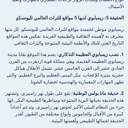
الأسماك.
الحقيقة 5: زيمبابوي لديها 5 مواقع للتراث العالمي لليونسكو
زيمبابوي موطن لخمسة مواقع للتراث العالمي لليونسكو، كل منها
معترف به لأهميته الثقافية والطبيعية الفريدة. تعكس هذه المواقع
التاريخ الغني للبلاد والأنظمة البيئية المتنوعة والتراث الثقافي.
1. نصب زيمبابوي العظيمة التذكاري:
يضم هذا الموقع بقايا مدينة
زيمبابوي العظيمة القديمة، وهي مملكة قوية ازدهرت من القرن
الحادي عشر إلى القرن الخامس عشر. تشمل الأطلال هياكل
حجرية مثيرة للإعجاب، مثل المبنى العظيم والبرج العظيم، والتي
تظهر المهارات المعمارية والهندسية لحضارة الشونا.
2. حديقة مانا بولس الوطنية:
تقع على طول نهر زامبيزي، وتشتهر
هذه الحديقة بحياتها البرية المتنوعة ومناظرها الطبيعية البكر. إنها
جزء من النظام البيئي الأكبر لحوض نهر زامبيزي، وتدعم أعداداً
كبيرة من الأفيال والجاموس وأنواع مختلفة من الطيور. تُقدر
الحديقة لجمالها الطبيعي وأهميتها البيئية.