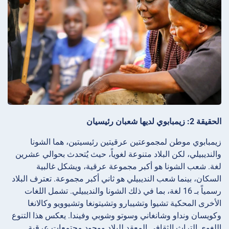
الحقيقة 2: زيمبابوي لديها شعبان رئيسيان
زيمبابوي موطن لمجموعتين عرقيتين رئيسيتين، هما الشونا
والنديبيلي، لكن البلاد متنوعة لغوياً، حيث يُتحدث بحوالي عشرين
لغة. شعب الشونا هو أكبر مجموعة عرقية، ويشكل غالبية
السكان، بينما شعب النديبيلي هو ثاني أكبر مجموعة. تعترف البلاد
رسمياً بـ 16 لغة، بما في ذلك الشونا والنديبيلي. تشمل اللغات
الأخرى المحكية تشيوا وتشيبارو وتشيتونغا وتشيوويو وكالانغا
وكويسان ونداو وشانغاني وسوتو وشوبي وفيندا. يعكس هذا التنوع
اللغوي التراث الثقافي المعقد للبلاد ووجود مجتمعات عرقية