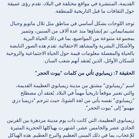
القديمة، المنتشرة في مواقع مختلفة في البلاد، تقدم رؤى عميقة
حول الثقافات ما قبل التاريخية للمنطقة.
توجد اللوحات بشكل أساسي في مناطق مثل تلال ماتوبو وجبال
تشيمانيماني. تم إنشاؤها منذ عدة آلاف من السنين، وتتميز
بمجموعة متنوعة من المواضيع، بما في ذلك الحياة البرية
والأشكال البشرية والمشاهد الاحتفالية. تقدم هذه الصور النابضة
بالحياة والمفصلة معلومات قيمة حول الحياة الاجتماعية والروحية
للسكان الأوائل، الذين يُعتقد أنهم شعب السان.
الحقيقة 7: زيمبابوي تأتي من كلمات “بيوت الحجر”
اسم “زيمبابوي” مشتق من مدينة زيمبابوي العظيمة القديمة،
والتي تعتبر موقعاً تاريخياً مهماً في البلاد. يُعتقد أن مصطلح
“زيمبابوي” نفسه يأتي من لغة الشونا، حيث تترجم “دزيمبا دزي
مهيبو” إلى “بيوت الحجر”.
زيمبابوي العظيمة، التي كانت ذات يوم مدينة مزدهرة بين القرنين
الحادي عشر والخامس عشر، اشتهرت بهياكلها الحجرية المثيرة
للإعجاب، بما في ذلك المبنى العظيم والبرج العظيم. هذه الهياكل