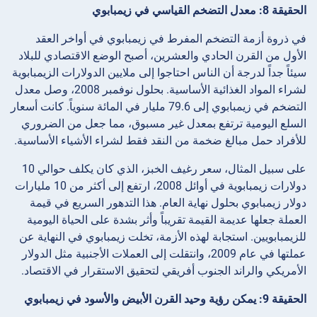
الحقيقة 8: معدل التضخم القياسي في زيمبابوي
في ذروة أزمة التضخم المفرط في زيمبابوي في أواخر العقد
الأول من القرن الحادي والعشرين، أصبح الوضع الاقتصادي للبلاد
سيئاً جداً لدرجة أن الناس احتاجوا إلى ملايين الدولارات الزيمبابوية
لشراء المواد الغذائية الأساسية. بحلول نوفمبر 2008، وصل معدل
التضخم في زيمبابوي إلى 79.6 مليار في المائة سنوياً. كانت أسعار
السلع اليومية ترتفع بمعدل غير مسبوق، مما جعل من الضروري
للأفراد حمل مبالغ ضخمة من النقد فقط لشراء الأشياء الأساسية.
على سبيل المثال، سعر رغيف الخبز، الذي كان يكلف حوالي 10
دولارات زيمبابوية في أوائل 2008، ارتفع إلى أكثر من 10 مليارات
دولار زيمبابوي بحلول نهاية العام. هذا التدهور السريع في قيمة
العملة جعلها عديمة القيمة تقريباً وأثر بشدة على الحياة اليومية
للزيمبابويين. استجابة لهذه الأزمة، تخلت زيمبابوي في النهاية عن
عملتها في عام 2009، وانتقلت إلى العملات الأجنبية مثل الدولار
الأمريكي والراند الجنوب أفريقي لتحقيق الاستقرار في الاقتصاد.
الحقيقة 9: يمكن رؤية وحيد القرن الأبيض والأسود في زيمبابوي