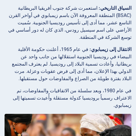
السياق التاريخي:
استعمرت شركة جنوب أفريقيا البريطانية
(BSAC) المنطقة المعروفة الآن باسم زيمبابوي في أواخر القرن
التاسع عشر، مما أدى إلى تأسيس روديسيا الجنوبية. سُميت
الأراضي على اسم سيسيل رودس، الذي كان له دور أساسي في
توسع الشركة في المنطقة.
الانتقال إلى زيمبابوي:
في عام 1965، أعلنت حكومة الأقلية
البيضاء في روديسيا الجنوبية استقلالها من جانب واحد عن
بريطانيا، وأعادت تسمية البلاد إلى روديسيا. لم يعترف المجتمع
الدولي بهذا الإعلان، مما أدى إلى فرض عقوبات وعزلة. مرت
البلاد بفترة طويلة من الصراع والمفاوضات حول مستقبلها.
في عام 1980، وبعد سلسلة من الاتفاقيات والمفاوضات، تم
الاعتراف رسمياً بروديسيا كدولة مستقلة وأُعيدت تسميتها إلى
زيمبابوي.