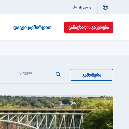
შესვლა
ᲓᲐᲒᲕᲘᲙᲐᲕᲨᲘᲠᲓᲘᲗ
ᲒᲐᲜᲐᲪᲮᲐᲓᲘᲡ ᲒᲐᲙᲔᲗᲔᲑᲐ
მიმოხილვები
ᲒᲐᲛᲝᲬᲔᲠᲐ