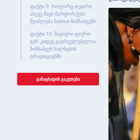
ფაქტი 9: როგორც თეთრი,
ასევე შავი მარტორქები
შეიძლება ნახოთ ზიმბაბვეში
ფაქტი 10: მაგიური ფიქრი
ჯერ კიდევ გავრცელებულია
ზიმბაბვეს ხალხების
ტრადიციებში
ᲒᲐᲜᲐᲪᲮᲐᲓᲘᲡ ᲒᲐᲙᲔᲗᲔᲑᲐ