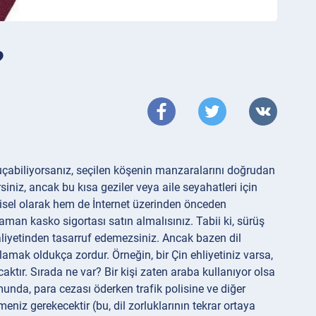
?
uçabiliyorsanız, seçilen köşenin manzaralarını doğrudan
iniz, ancak bu kısa geziler veya aile seyahatleri için
işisel olarak hem de İnternet üzerinden önceden
zaman kasko sigortası satın almalısınız. Tabii ki, sürüş
aliyetinden tasarruf edemezsiniz. Ancak bazen dil
lamak oldukça zordur. Örneğin, bir Çin ehliyetiniz varsa,
ktır. Sırada ne var? Bir kişi zaten araba kullanıyor olsa
umunda, para cezası öderken trafik polisine ve diğer
meniz gerekecektir (bu, dil zorluklarının tekrar ortaya