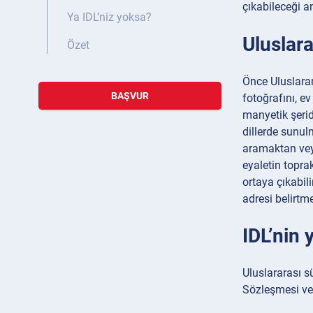
çıkabileceği a
Ya IDL’niz yoksa?
Uluslara
Özet
Önce Uluslarar
BAŞVUR
fotoğrafını, ev
manyetik şerid
dillerde sunu
aramaktan veya
eyaletin toprak
ortaya çıkabil
adresi belirtm
IDL’nin 
Uluslararası s
Sözleşmesi ve