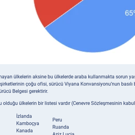
lmayan ülkelerin aksine bu ülkelerde araba kullanmakta sorun 
şirketlerinin çoğu ofisi, sürücü Viyana Konvansiyonu’nun basılı b
rücü Belgesi gerektirir.
 olduğu ülkelerin bir listesi vardır (Cenevre Sözleşmesinin kabul 
İzlanda
Peru
Kamboçya
Ruanda
Kanada
Aziz Lucia