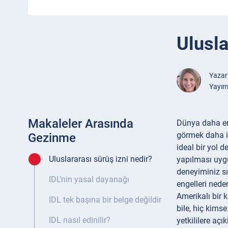
Ulusla
Yazar
Yayım
Makaleler Arasında
Dünya daha eri
görmek daha iy
Gezinme
ideal bir yol 
Uluslararası sürüş izni nedir?
yapılması uygu
deneyiminiz sı
IDL’nin yasal dayanağı
engelleri nede
Amerikalı bir 
IDL tek başına bir belge değildir
bile, hiç kimse
IDL nasıl edinilir?
yetkililere açı