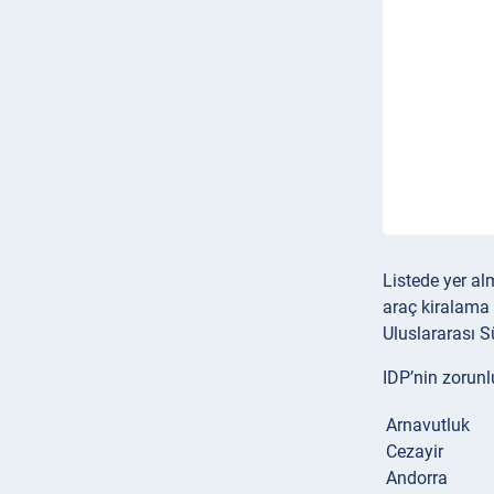
Listede yer a
araç kiralama 
Uluslararası Sü
IDP’nin zorunlu
Arnavutluk
Cezayir
Andorra