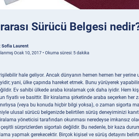
rarası Sürücü Belgesi nedir
:
Sofia Laurent
lanmış Ocak 10, 2017 • Okuma süresi: 5 dakika
şilebilir hale geliyor. Ancak dünyanın hemen hemen her yerine 
idir; yani, ülke çapında hareket etmek. Bunu yürüyerek yapabilirs
değildir. Ev sahibi ülkede araba kiralamak çok daha iyidir. Hem k
n fiyatlı ve basittir. Bir kiralama şirketinde araba seçerken her 
nırlıysa (veya bu konuda hiçbir bilgi yoksa), o zaman sigorta m
niyle ulusal sürücü belgenizde belirtilen sürüş deneyiminizi kanıt
kiralama yöneticisi tarafından okunması neredeyse imkansız olaca
 çeşitli sürprizlerden sigortalı değildir. Bu nedenle, bir kaza dur
klama yapmak gerekecektir. Birçok kişisel ve sürüş detayını belirt