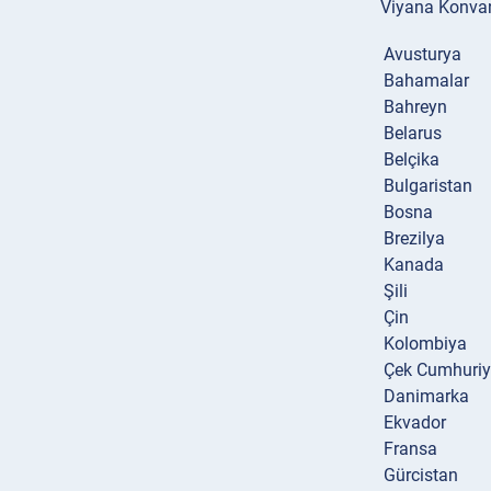
Viyana Konvans
Avusturya
Bahamalar
Bahreyn
Belarus
Belçika
Bulgaristan
Bosna
Brezilya
Kanada
Şili
Çin
Kolombiya
Çek Cumhuriy
Danimarka
Ekvador
Fransa
Gürcistan