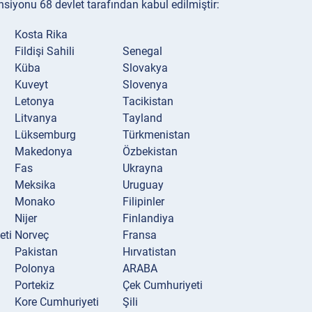
iyonu 68 devlet tarafından kabul edilmiştir:
Kosta Rika
Fildişi Sahili
Senegal
Küba
Slovakya
Kuveyt
Slovenya
Letonya
Tacikistan
Litvanya
Tayland
Lüksemburg
Türkmenistan
Makedonya
Özbekistan
Fas
Ukrayna
Meksika
Uruguay
Monako
Filipinler
Nijer
Finlandiya
eti
Norveç
Fransa
Pakistan
Hırvatistan
Polonya
ARABA
Portekiz
Çek Cumhuriyeti
Kore Cumhuriyeti
Şili