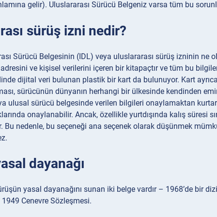
nlamına gelir). Uluslararası Sürücü Belgeniz varsa tüm bu sorunla
rası sürüş izni nedir?
ası Sürücü Belgesinin (IDL) veya uluslararası sürüş izninin ne o
 adresini ve kişisel verilerini içeren bir kitapaçtır ve tüm bu bilgi
inde dijital veri bulunan plastik bir kart da bulunuyor. Kart ayrı
lması, sürücünün dünyanın herhangi bir ülkesinde kendinden emi
 ulusal sürücü belgesinde verilen bilgileri onaylamaktan kurtarac
larında onaylanabilir. Ancak, özellikle yurtdışında kalış süresi sın
ir. Bu nedenle, bu seçeneği ana seçenek olarak düşünmek mümkün d
ez.
yasal dayanağı
ürüşün yasal dayanağını sunan iki belge vardır – 1968’de bir di
 1949 Cenevre Sözleşmesi.