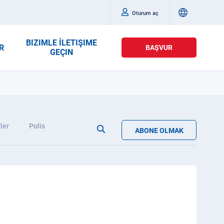
Oturum aç
BIZIMLE İLETIŞIME
R
BAŞVUR
GEÇIN
ler
Polis
ABONE OLMAK