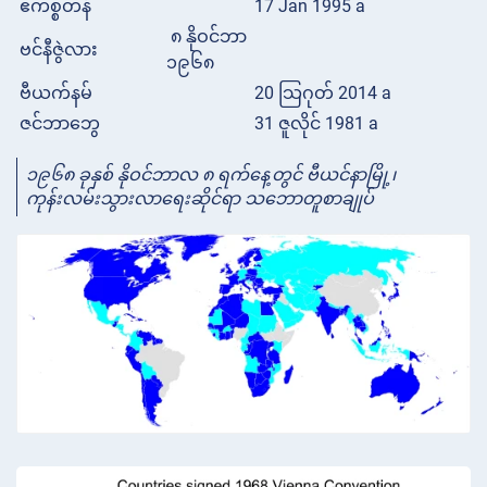
ဧကစ္စတန်
17 Jan 1995 a
၈ နိုဝင်ဘာ
ဗင်နီဇွဲလား
၁၉၆၈
ဗီယက်နမ်
20 သြဂုတ် 2014 a
ဇင်ဘာဘွေ
31 ဇူလိုင် 1981 a
၁၉၆၈ ခုနှစ် နိုဝင်ဘာလ ၈ ရက်နေ့တွင် ဗီယင်နာမြို့၊
ကုန်းလမ်းသွားလာရေးဆိုင်ရာ
သဘောတူစာချုပ်