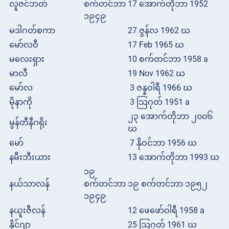
လူဇင်ဘတ်
စက်တင်ဘာ
17 အောက်တိုဘာ 1952
၁၉၄၉
မဒါဂတ်စကာ
27 ဇွန်လ 1962 ဃ
မော်လဝီ
17 Feb 1965 ဃ
မလေးရှား
10 စက်တင်ဘာ 1958 a
မာလီ
19 Nov 1962 ဃ
မော်လ
3 ဇန္နဝါရီ 1966 ဃ
မိုနာကို
3 သြဂုတ် 1951 a
၂၃ အောက်တိုဘာ ၂၀၀၆
မွန်တီနီဂရိုး
ဃ
မော်
7 နိုဝင်ဘာ 1956 ဃ
နမီးဘီးယား
13 အောက်တိုဘာ 1993 ဃ
၁၉
နယ်သာလန်
စက်တင်ဘာ
၁၉ စက်တင်ဘာ ၁၉၅၂
၁၉၄၉
နယူးဇီလန်
12 ဖေဖော်ဝါရီ 1958 a
နိုင်ဂျာ
25 သြဂုတ် 1961 ဃ