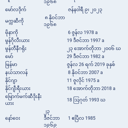
၁၉၆၈
မော်လဒိုက်
ဇန်န၀ါရီ ၉၊ ၂၀၂၃
၈ နိုဝင်ဘာ
မက္ကဆီကို
၁၉၆၈
မိုနာကို
6 ဇွန်လ 1978 a
မွန်ဂိုလီးယား
19 ဒီဇင်ဘာ 1997 a
မွန်တီနီဂရိုး
၂၃ အောက်တိုဘာ ၂၀၀၆ ဃ
မော်
29 ဒီဇင်ဘာ 1982 a
မြန်မာ
ဇွန်လ 26 ရက် 2019 ခုနှစ်
နယ်သာလန်
8 နိုဝင်ဘာ 2007 a
နိုင်ဂျာ
11 ဇူလိုင် 1975 a
နိုင်ဂျီးရီးယား
18 အောက်တိုဘာ 2018 a
မြောက်မက်ဆီဒိုးနီး
18 သြဂုတ် 1993 ဃ
ယား
၂၃
နော်ဝေး
ဒီဇင်ဘာ
1 ဧပြီလ 1985
၁၉၆၉