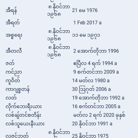
၈ နိုဝင်ဘာ
အီရန်
21 မေ 1976
၁၉၆၈
အီရတ်
1 Feb 2017 a
၈ နိုဝင်ဘာ
အစ္စရေး
၁၁ မေ ၁၉၇၁
၁၉၆၈
၈ နိုဝင်ဘာ
အီတလီ
2 အောက်တိုဘာ 1996
၁၉၆၈
ဇတ်
ဧပြီလ 4 ရက် 1994 a
ကင်ညာ
9 စက်တင်ဘာ 2009 a
ကူဝိတ်
14 မတ်လ 1980 a
ကာဂျစ္စတန်
30 သြဂုတ် 2006 a
လတ်
19 အောက်တိုဘာ 1992 a
လိုက်ဘေးရီးယား
16 စက်တင်ဘာ 2005 a
လစ်ချ်တင်စတိန်း
မတ်လ 2 ရက် 2020 ခုနှစ်
လစ်သူယေးနီးယား
20 နိုဝင်ဘာ 1991 a
၈ နိုဝင်ဘာ
လူဇင်ဘတ်
25 နိုဝင်ဘာ 1975