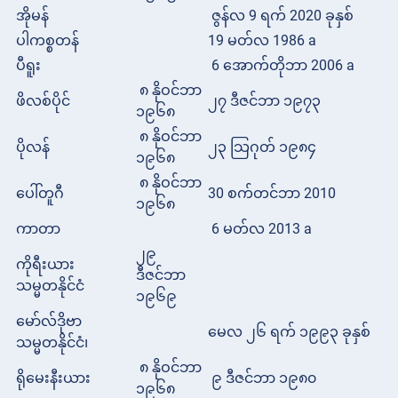
အိုမန်
ဇွန်လ 9 ရက် 2020 ခုနှစ်
ပါကစ္စတန်
19 မတ်လ 1986 a
ပီရူး
6 အောက်တိုဘာ 2006 a
၈ နိုဝင်ဘာ
ဖိလစ်ပိုင်
၂၇ ဒီဇင်ဘာ ၁၉၇၃
၁၉၆၈
၈ နိုဝင်ဘာ
ပိုလန်
၂၃ သြဂုတ် ၁၉၈၄
၁၉၆၈
၈ နိုဝင်ဘာ
ပေါ်တူဂီ
30 စက်တင်ဘာ 2010
၁၉၆၈
ကာတာ
6 မတ်လ 2013 a
၂၉
ကိုရီးယား
ဒီဇင်ဘာ
သမ္မတနိုင်ငံ
၁၉၆၉
မော်လ်ဒိုဗာ
မေလ ၂၆ ရက် ၁၉၉၃ ခုနှစ်
သမ္မတနိုင်ငံ၊
၈ နိုဝင်ဘာ
ရိုမေးနီးယား
၉ ဒီဇင်ဘာ ၁၉၈၀
၁၉၆၈