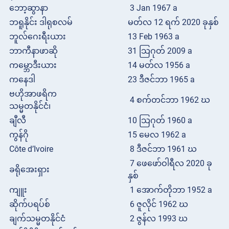
ဘော့ဆွာနာ
3 Jan 1967 a
ဘရူနိုင်း ဒါရုစလမ်
မတ်လ 12 ရက် 2020 ခုနှစ်
ဘူလ်ဂေးရီးယား
13 Feb 1963 a
ဘာကီနာဖာဆို
31 သြဂုတ် 2009 a
ကမ္ဘောဒီးယား
14 မတ်လ 1956 a
ကနေဒါ
23 ဒီဇင်ဘာ 1965 a
ဗဟိုအာဖရိက
4 စက်တင်ဘာ 1962 ဃ
သမ္မတနိုင်ငံ၊
ချီလီ
10 သြဂုတ် 1960 a
ကွန်ဂို
15 မေလ 1962 a
Côte d’Ivoire
8 ဒီဇင်ဘာ 1961 ဃ
7 ဖေဖော်ဝါရီလ 2020 ခု
ခရိုအေးရှား
နှစ်
ကျူး
1 အောက်တိုဘာ 1952 a
ဆိုက်ပရပ်စ်
6 ဇူလိုင် 1962 ဃ
ချက်သမ္မတနိုင်ငံ
2 ဇွန်လ 1993 ဃ