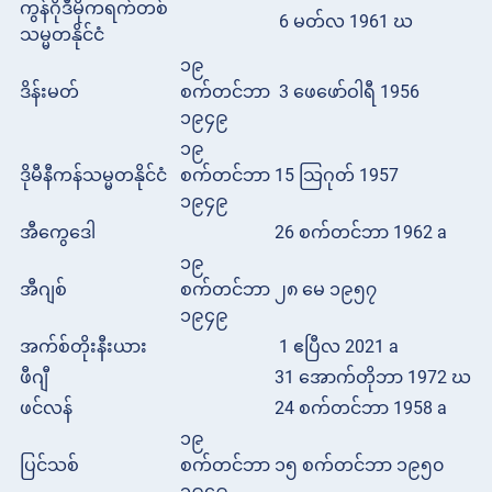
ကွန်ဂိုဒီမိုကရက်တစ်
6 မတ်လ 1961 ဃ
သမ္မတနိုင်ငံ
၁၉
ဒိန်းမတ်
စက်တင်ဘာ
3 ဖေဖော်ဝါရီ 1956
၁၉၄၉
၁၉
ဒိုမီနီကန်သမ္မတနိုင်ငံ
စက်တင်ဘာ
15 သြဂုတ် 1957
၁၉၄၉
အီကွေဒေါ
26 စက်တင်ဘာ 1962 a
၁၉
အီဂျစ်
စက်တင်ဘာ
၂၈ မေ ၁၉၅၇
၁၉၄၉
အက်စ်တိုးနီးယား
1 ဧပြီလ 2021 a
ဖီဂျီ
31 အောက်တိုဘာ 1972 ဃ
ဖင်လန်
24 စက်တင်ဘာ 1958 a
၁၉
ပြင်သစ်
စက်တင်ဘာ
၁၅ စက်တင်ဘာ ၁၉၅၀
၁၉၄၉