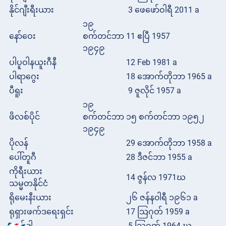
နိုင်ဂျီးရီးယား
3 ဖေဖော်ဝါရီ 2011 a
၁၉
နော်ဝေး
စက်တင်ဘာ
11 ဧပြီ 1957
၁၉၄၉
ပါပူဝါနယူးဂီနီ
12 Feb 1981 a
ပါရာဂွေး
18 အောက်တိုဘာ 1965 a
ပီရူး
9 ဇူလိုင် 1957 a
၁၉
ဖိလစ်ပိုင်
စက်တင်ဘာ
၁၅ စက်တင်ဘာ ၁၉၅၂
၁၉၄၉
ပိုလန်
29 အောက်တိုဘာ 1958 a
ပေါ်တူဂီ
28 ဒီဇင်ဘာ 1955 a
ကိုရီးယား
14 ဇွန်လ 1971ဃ
သမ္မတနိုင်ငံ
ရိုမေးနီးယား
၂၆ ဇန်န၀ါရီ ၁၉၆၁ a
ရုရှားဖက်ဒရေးရှင်း
17 သြဂုတ် 1959 a
ရဝမ်ဒါ
5 သြဂုတ် 1964 ဃ