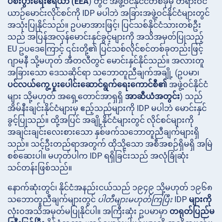
ပစီးပွားရေးဧရိယာ (EEA
) တွင် အဖွဲ့ဝင်နိုင်ငံတစ်ခုမှ တရားဝင်
ယာဉ်မောင်းလိုင်စင်ကို IDP မပါဘဲ အခြားအဖွဲ့ဝင်နိုင်ငံများတွင်
အသုံးပြုနိုင်သည်။ ဥပမာအားဖြင့်၊ ပြင်သစ်နိုင်ငံသားတစ်ဦး
သည် အပြန်အလှန်မောင်းနှင်ခွင့်များကို အသိအမှတ်ပြုသည့်
EU ဥပဒေကြောင့် ၎င်းတို့၏ ပြင်သစ်လိုင်စင်တစ်ခုတည်းဖြင့်
ဂျာမနီ သို့မဟုတ် အီတလီတွင် မောင်းနှင်နိုင်သည်။ အလားတူ
အခြားသော ဒေသဆိုင်ရာ သဘောတူညီချက်အချို့ (ဥပမာ၊
ပင်လယ်ကွေ့ ပူးပေါင်းဆောင်ရွက်ရေးကောင်စီ၏
အဖွဲ့ဝင်နိုင်ငံ
များ သို့မဟုတ် အရှေ့တောင်အာရှရှိ
အာဆီယံအတွင်း
) သည်
အိမ်နီးချင်းနိုင်ငံများမှ ဧည့်သည်များကို IDP မပါဘဲ မောင်းနှင်
ခွင့်ပြုသည်။ ထို့အပြင် အချို့နိုင်ငံများတွင် လိုင်စင်များကို
အချင်းချင်းလေးစားသော နှစ်ဖက်သဘောတူညီချက်များရှိ
သည်။ သင့်ဦးတည်ရာအတွက် ထိုသို့သော အစီအစဉ်ရှိမရှိ အမြဲ
စစ်ဆေးပါ။ မဟုတ်ပါက IDP ရရှိခြင်းသည် အလုံခြုံဆုံး
သင်တန်းဖြစ်သည်။
နောက်ဆုံးတွင်၊ နိုင်ငံအနည်းငယ်သည် ၁၉၄၉ သို့မဟုတ် ၁၉၆၈
သဘောတူညီချက်များတွင်
ပါတီများမဟုတ်ကြပြီး
IDP
များကို
လုံးဝအသိအမှတ်မပြုနိုင်ပါ။ အကြီးဆုံး ဥပမာမှာ
တရုတ်ပြည်မ