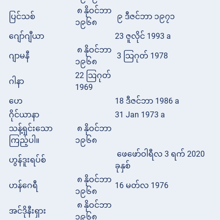
၈ နိုဝင်ဘာ
ပြင်သစ်
၉ ဒီဇင်ဘာ ၁၉၇၁
၁၉၆၈
ဂျော်ဂျီယာ
23 ဇူလိုင် 1993 a
၈ နိုဝင်ဘာ
ဂျာမနီ
3 သြဂုတ် 1978
၁၉၆၈
22 သြဂုတ်
ဂါနာ
1969
ဟေ
18 ဒီဇင်ဘာ 1986 a
ဂိုင်ယာနာ
31 Jan 1973 a
သန့်ရှင်းသော
၈ နိုဝင်ဘာ
ကြည့်ပါ။
၁၉၆၈
ဖေဖော်ဝါရီလ 3 ရက် 2020
ဟွန်ဒူးရပ်စ်
ခုနှစ်
၈ နိုဝင်ဘာ
ဟန်ဂေရီ
16 မတ်လ 1976
၁၉၆၈
၈ နိုဝင်ဘာ
အင်ဒိုနီးရှား
၁၉၆၈