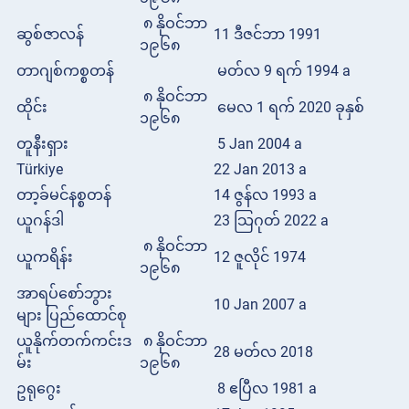
၈ နိုဝင်ဘာ
ဆွစ်ဇာလန်
11 ဒီဇင်ဘာ 1991
၁၉၆၈
တာဂျစ်ကစ္စတန်
မတ်လ 9 ရက် 1994 a
၈ နိုဝင်ဘာ
ထိုင်း
မေလ 1 ရက် 2020 ခုနှစ်
၁၉၆၈
တူနီးရှား
5 Jan 2004 a
Türkiye
22 Jan 2013 a
တာ့ခ်မင်နစ္စတန်
14 ဇွန်လ 1993 a
ယူဂန်ဒါ
23 သြဂုတ် 2022 a
၈ နိုဝင်ဘာ
ယူကရိန်း
12 ဇူလိုင် 1974
၁၉၆၈
အာရပ်စော်ဘွား
10 Jan 2007 a
များ ပြည်ထောင်စု
ယူနိုက်တက်ကင်းဒ
၈ နိုဝင်ဘာ
28 မတ်လ 2018
မ်း
၁၉၆၈
ဥရုဂွေး
8 ဧပြီလ 1981 a