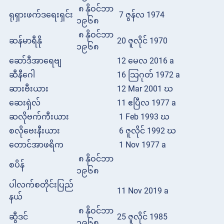
၈ နိုဝင်ဘာ
ရုရှားဖက်ဒရေးရှင်း
7 ဇွန်လ 1974
၁၉၆၈
၈ နိုဝင်ဘာ
ဆန်မာရီနို
20 ဇူလိုင် 1970
၁၉၆၈
ဆော်ဒီအာရေဗျ
12 မေလ 2016 a
ဆီနီဂေါ
16 သြဂုတ် 1972 a
ဆားဗီးယား
12 Mar 2001 ဃ
ဆေးရှဲလ်
11 ဧပြီလ 1977 a
ဆလိုဗက်ကီးယား
1 Feb 1993 ဃ
စလိုဗေးနီးယား
6 ဇူလိုင် 1992 ဃ
တောင်အာဖရိက
1 Nov 1977 a
၈ နိုဝင်ဘာ
စပိန်
၁၉၆၈
ပါလက်စတိုင်းပြည်
11 Nov 2019 a
နယ်
၈ နိုဝင်ဘာ
ဆွီဒင်
25 ဇူလိုင် 1985
၁၉၆၈