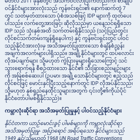
မတ်လ 2011 ခုနှစ်တွင် အသက်ဝင်လာပြီးကတည်းက၊ စာချုပ်
ဝင်နိုင်ငံများအားလုံးသည် ကွန်ဗင်းရှင်း၏ နောက်ဆက်တွဲ 7
တွင် သတ်မှတ်ထားသော ပုံစံအသစ်ဖြင့် IDP များကို ထုတ်ပေး
ပါသည်။ လက်တွေ့အားဖြင့်၊ ဆိုလိုသည်မှာ ယနေ့သင်ရရှိသော
IDP သည် သုံးနှစ်အထိ သက်တမ်းရှိနိုင်သည် (သင့်ပြည်တွင်း
လိုင်စင်သက်တမ်းကျန်ရှိနေပါက) နှင့် ကွန်ဗင်းရှင်းတွင် ပါဝင်
သည့်နိုင်ငံအားလုံးမှ အသိအမှတ်ပြုထားသော စံချိန်စံညွှန်း
အချက်အလက်များပါရှိသည်။ အချို့နိုင်ငံများတွင် ထပ်လောင်း
လိုအပ်ချက်များ သို့မဟုတ် ကွဲပြားမှုများရှိသောကြောင့် သင်
သွားရောက်ရန် စီစဉ်ထားသော နိုင်ငံ၏ သီးခြားစည်းမျဉ်းများ
ကို အမြဲစစ်ဆေးပါ (ဥပမာ၊ အချို့သောနိုင်ငံများတွင် ဧည့်သည်
လိုင်စင်ဖြင့် မောင်းနှင်ပြီးသည့်နောက်တွင် IDP လိုအပ်နိုင်သည်၊
သို့မဟုတ် နှစ်ရှည်နေထိုင်သူများအတွက် ၎င်းတို့၏ကိုယ်ပိုင်
နိုင်ငံတော်ပါမစ်ရှိနိုင်သည်)။
ကမ္ဘာလုံးဆိုင်ရာ အသိအမှတ်ပြုမှုနှင့် ပါဝင်သည့်နိုင်ငံများ
နိုင်ငံတကာ ယာဉ်မောင်းခွင့် ပါမစ်များကို ကမ္ဘာလုံးဆိုင်ရာ
အသိအမှတ်ပြုမှု- အပြာရောင် အရိပ်ရသော နိုင်ငံများသည်
1949 နှင့်/သို့မဟုတ် 1968 UN Road Traffic Conventions