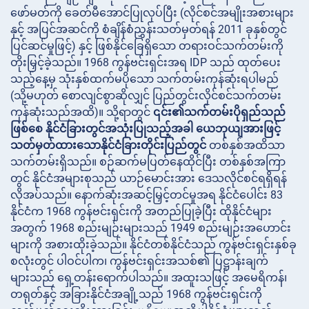
ဖော်မတ်ကို ခေတ်မီအောင်ပြုလုပ်ပြီး (လိုင်စင်အမျိုးအစားများ
နှင့် အပြင်အဆင်ကို စံချိန်စံညွှန်းသတ်မှတ်ရန် 2011 ခုနှစ်တွင်
ပြင်ဆင်မှုဖြင့်) နှင့် ဖြစ်နိုင်ခြေရှိသော တရားဝင်သက်တမ်းကို
တိုးမြှင့်ခဲ့သည်။ 1968 ကွန်ဗင်းရှင်းအရ IDP သည်
ထုတ်ပေး
သည့်နေ့မှ သုံးနှစ်ထက်မပိုသော သက်တမ်းကုန်ဆုံးရပါမည်
(သို့မဟုတ် စောလျင်စွာဆိုလျှင် ပြည်တွင်းလိုင်စင်သက်တမ်း
ကုန်ဆုံးသည်အထိ)။ သို့ရာတွင်
၎င်း၏သက်တမ်းပိုရှည်သည်
ဖြစ်စေ နိုင်ငံခြားတွင်အသုံးပြုသည့်အခါ ယေဘုယျအားဖြင့်
သတ်မှတ်ထားသောနိုင်ငံခြားတိုင်းပြည်တွင်
တစ်နှစ်အထိသာ
သက်တမ်းရှိသည်။ စဉ်ဆက်မပြတ်နေထိုင်ပြီး တစ်နှစ်အကြာ
တွင် နိုင်ငံအများစုသည် ယာဉ်မောင်းအား ဒေသလိုင်စင်ရရှိရန်
လိုအပ်သည်။ နောက်ဆုံးအဆင့်မြှင့်တင်မှုအရ နိုင်ငံပေါင်း 83
နိုင်ငံက 1968 ကွန်ဗင်းရှင်းကို အတည်ပြုခဲ့ပြီး ထိုနိုင်ငံများ
အတွက် 1968 စည်းမျဉ်းများသည် 1949 စည်းမျဉ်းအဟောင်း
များကို အစားထိုးခဲ့သည်။ နိုင်ငံတစ်နိုင်ငံသည် ကွန်ဗင်းရှင်းနှစ်ခု
စလုံးတွင် ပါဝင်ပါက၊ ကွန်ဗင်းရှင်းအသစ်၏ ပြဋ္ဌာန်းချက်
များသည် ရှေ့တန်းရောက်ပါသည်။ အထူးသဖြင့် အမေရိကန်၊
တရုတ်နှင့် အခြားနိုင်ငံအချို့သည် 1968 ကွန်ဗင်းရှင်းကို