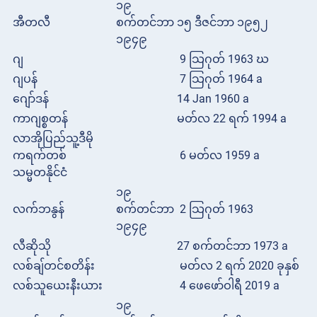
၁၉
အီတလီ
စက်တင်ဘာ
၁၅ ဒီဇင်ဘာ ၁၉၅၂
၁၉၄၉
ဂျ
9 သြဂုတ် 1963 ဃ
ဂျပန်
7 သြဂုတ် 1964 a
ဂျော်ဒန်
14 Jan 1960 a
ကာဂျစ္စတန်
မတ်လ 22 ရက် 1994 a
လာအိုပြည်သူ့ဒီမို
ကရက်တစ်
6 မတ်လ 1959 a
သမ္မတနိုင်ငံ
၁၉
လက်ဘနွန်
စက်တင်ဘာ
2 သြဂုတ် 1963
၁၉၄၉
လီဆိုသို
27 စက်တင်ဘာ 1973 a
လစ်ချ်တင်စတိန်း
မတ်လ 2 ရက် 2020 ခုနှစ်
လစ်သူယေးနီးယား
4 ဖေဖော်ဝါရီ 2019 a
၁၉