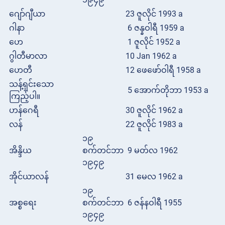
ဂျော်ဂျီယာ
23 ဇူလိုင် 1993 a
ဂါနာ
6 ဇန္နဝါရီ 1959 a
ဟေ
1 ဇူလိုင် 1952 a
ဂွါတီမာလာ
10 Jan 1962 a
ဟေတီ
12 ဖေဖော်ဝါရီ 1958 a
သန့်ရှင်းသော
5 အောက်တိုဘာ 1953 a
ကြည့်ပါ။
ဟန်ဂေရီ
30 ဇူလိုင် 1962 a
လန်
22 ဇူလိုင် 1983 a
၁၉
အိန္ဒိယ
စက်တင်ဘာ
9 မတ်လ 1962
၁၉၄၉
အိုင်ယာလန်
31 မေလ 1962 a
၁၉
အစ္စရေး
စက်တင်ဘာ
6 ဇန်နဝါရီ 1955
၁၉၄၉