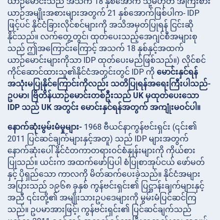
ယာဉ်မောင်းသည် အသက် 18 နှစ်အောက် သို့မဟုတ် အကြီးစား
ယာဉ်အမျိုးအစားများအတွက် 21 နှစ်အောက်ဖြစ်ပါက- IDP
ဖြင့်ပင် နိုင်ငံခြားလိုင်စင်များကို အသိအမှတ်ပြုရန် ငြင်းဆို
နိုင်သည်။ လက်တွေ့တွင်၊ ထုတ်ပေးသည့်အေဂျင်စီအများစု
သည် ဤအကြောင်းကြောင့် အသက် 18 နှစ်နှင့်အထက်
ယာဉ်မောင်းများကိုသာ IDP ထုတ်ပေးမည်ဖြစ်သည်။) လိုင်စင်
ကိုင်ဆောင်ထားသူ၏နိုင်ငံအတွင်းတွင် IDP ကို
​​မောင်းနှင်ရန်
အသုံးမပြုနိုင်ကြောင်းကိုလည်း သတိပြုရန်အရေးကြီးပါသည်-
ဥပမာ၊ ဗြိတိန်ယာဉ်မောင်းတစ်ဦးသည် UK မှထုတ်ပေးသော
IDP သည် UK အတွင်း မောင်းနှင်ရန်အတွက် အကျုံးမဝင်ပါ။
နောက်ဆုံးမွမ်းမံမှုများ-
1968 ဗီယင်နာကွန်ဗင်းရှင်း (၎င်း၏
2011 ပြင်ဆင်ချက်များနှင့်အတူ) သည် IDP များအတွက်
နောက်ဆုံးပေါ် နိုင်ငံတကာတရားဝင်စံနှုန်းများကို ကိုယ်စား
ပြုသည်။ ယင်းက အထက်ဖော်ပြပါ စံပြုစာအုပ်ငယ် ဖော်မတ်
နှင့် ပိုရှည်သော ကာလကို မိတ်ဆက်ပေးခဲ့သည်။ နိုင်ငံအများ
အပြားသည် ၁၉၆၈ ခုနှစ် ကွန်ဗင်းရှင်း၏ ပြဋ္ဌာန်းချက်များနှင့်
အညီ ၎င်းတို့၏ အမျိုးသားဥပဒေများကို မွမ်းမံပြင်ဆင်ကြ
သည်။ ဥပမာအားဖြင့်၊ ကွန်ဗင်းရှင်း၏ ပြင်ဆင်ချက်သည်