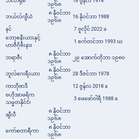
ဘီလာရုစ်
18 ဇွန်လ 1974
၁၉၆၈
၈ နိုဝင်ဘာ
ဘယ်လ်ဂျီယံ
16 နိုဝင်ဘာ 1988
၁၉၆၈
နင်
7 ဇူလိုင် 2022 a
ဘော့စနီးယားနှင့်
1 စက်တင်ဘာ 1993 ဃ
ဟာဇီဂိုဗီးနား
၈ နိုဝင်ဘာ
ဘရာဇီး
၂၉ အောက်တိုဘာ ၁၉၈၀
၁၉၆၈
၈ နိုဝင်ဘာ
ဘူလ်ဂေးရီးယား
28 ဒီဇင်ဘာ 1978
၁၉၆၈
ကာဘိုဗာဒီ
12 ဇွန်လ 2018 a
ဗဟိုအာဖရိက
3 ဖေဖော်ဝါရီ 1988 a
သမ္မတနိုင်ငံ၊
၈ နိုဝင်ဘာ
ချီလီ
၁၉၆၈
၈ နိုဝင်ဘာ
ကော်စတာရီကာ
၁၉၆၈