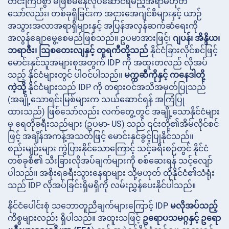
တင်းကြပ်စွာ မဖြစ်မနေလုပ်ဆောင်ရမည့်အရာမဟုတ်
သော်လည်း၊ တစ်ခုရှိခြင်းက အငှားအေဂျင်စီများနှင့် ယာဉ်
အသွားအလာအရာရှိများနှင့် အပြန်အလှန်ဆက်ဆံရေးကို
အလွန်ချောမွေ့စေမည်ဖြစ်သည်။ ဥပမာအားဖြင့်၊
ဂျပန်၊
အိန္ဒိယ၊
ဘရာဇီး၊
ဩစတေးလျနှင့်
တူရကီတို့သည်
နိုင်ငံခြားလိုင်စင်ဖြင့်
မောင်းနှင်သူအများစုအတွက် IDP ကို ​​အထူးတလည် လိုအပ်
သည့် နိုင်ငံများတွင် ပါဝင်ပါသည်။
မက္ကဆီကိုနှင့်
ကနေဒါတို့
ကဲ့သို့
နိုင်ငံများသည် IDP ကို ​​တရားဝင်အသိအမှတ်ပြုသည်
(အချို့သောရင်းမြစ်များက သယ်ဆောင်ရန် အကြံပြု
ထားသည်) ဖြစ်သော်လည်း လက်တွေ့တွင် အချို့သောနိုင်ငံများ
မှ ရေတိုခရီးသည်များ (ဥပမာ- US) သည် ၎င်းတို့၏အိမ်လိုင်စင်
ဖြင့် အချိန်အကန့်အသတ်ဖြင့် မောင်းနှင်ခွင့်ပြုနိုင်သည်။
စည်းမျဉ်းများ ကွဲပြားနိုင်သောကြောင့် သင့်ခရီးစဉ်တွင် နိုင်ငံ
တစ်ခုစီ၏ သီးခြားလိုအပ်ချက်များကို စစ်ဆေးရန် သင့်လျော်
ပါသည်။ အစိုးရခရီးသွားနေရာများ သို့မဟုတ် ထိုနိုင်ငံ၏သံရုံး
သည် IDP လိုအပ်ခြင်းရှိမရှိကို လမ်းညွှန်ပေးနိုင်ပါသည်။
နိုင်ငံပေါင်းစုံ သဘောတူညီချက်များကြောင့် IDP
မလိုအပ်သည့်
ကိစ္စများလည်း ရှိပါသည်။ အထူးသဖြင့်
ဥရောပသမဂ္ဂနှင့် ဥရော