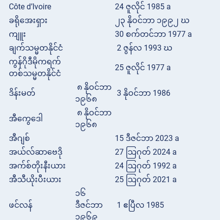
Côte d’Ivoire
24 ဇူလိုင် 1985 a
ခရိုအေးရှား
၂၃ နိုဝင်ဘာ ၁၉၉၂ ဃ
ကျူး
30 စက်တင်ဘာ 1977 a
ချက်သမ္မတနိုင်ငံ
2 ဇွန်လ 1993 ဃ
ကွန်ဂိုဒီမိုကရက်
25 ဇူလိုင် 1977 a
တစ်သမ္မတနိုင်ငံ
၈ နိုဝင်ဘာ
ဒိန်းမတ်
3 နိုဝင်ဘာ 1986
၁၉၆၈
၈ နိုဝင်ဘာ
အီကွေဒေါ
၁၉၆၈
အီဂျစ်
15 ဒီဇင်ဘာ 2023 a
အယ်လ်ဆာဗေဒို
27 သြဂုတ် 2024 a
အက်စ်တိုးနီးယား
24 သြဂုတ် 1992 a
အီသီယိုးပီးယား
25 သြဂုတ် 2021 a
၁၆
ဖင်လန်
ဒီဇင်ဘာ
1 ဧပြီလ 1985
၁၉၆၉