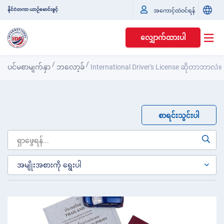
နိုင်ငံတကာ ယာဉ်မောင်းခွင့်
အကောင့်ထဲဝင်ရန်
လျှောက်ထားပါ
/
/
ပင်မစာမျက်နှာ
ဘလော့ခ်
International Driver's License ဆိုတာဘာလဲ။
စာရင်းသွင်းပါ