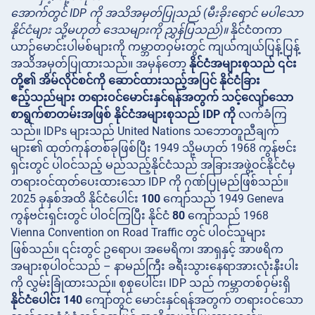
အောက်တွင် IDP ကို အသိအမှတ်ပြုသည် (မီးခိုးရောင် မပါသော
နိုင်ငံများ သို့မဟုတ် ဒေသများကို ညွှန်ပြသည်)။
နိုင်ငံတကာ
ယာဉ်မောင်းပါမစ်များကို ကမ္ဘာတဝှမ်းတွင် ကျယ်ကျယ်ပြန့်ပြန့်
အသိအမှတ်ပြုထားသည်။ အမှန်တော့
နိုင်ငံအများစုသည် ၎င်း
တို့၏ အိမ်လိုင်စင်ကို ဆောင်ထားသည့်အပြင် နိုင်ငံခြား
ဧည့်သည်များ တရားဝင်မောင်းနှင်ရန်အတွက် သင့်လျော်သော
စာရွက်စာတမ်းအဖြစ် နိုင်ငံအများစုသည် IDP ကို
လက်ခံကြ
သည်။ IDPs များသည် United Nations သဘောတူညီချက်
များ၏ ထုတ်ကုန်တစ်ခုဖြစ်ပြီး 1949 သို့မဟုတ် 1968 ကွန်ဗင်း
ရှင်းတွင် ပါဝင်သည့် မည်သည့်နိုင်ငံသည် အခြားအဖွဲ့ဝင်နိုင်ငံမှ
တရားဝင်ထုတ်ပေးထားသော IDP ကို ဂုဏ်ပြုမည်ဖြစ်သည်။
2025 ခုနှစ်အထိ နိုင်ငံပေါင်း
100
ကျော်သည် 1949 Geneva
ကွန်ဗင်းရှင်းတွင် ပါဝင်ကြပြီး နိုင်ငံ
80
ကျော်သည် 1968
Vienna Convention on Road Traffic တွင် ပါဝင်သူများ
ဖြစ်သည်။ ၎င်းတွင် ဥရောပ၊ အမေရိက၊ အာရှနှင့် အာဖရိက
အများစုပါဝင်သည် – နာမည်ကြီး ခရီးသွားနေရာအားလုံးနီးပါး
ကို လွှမ်းခြုံထားသည်။ စုစုပေါင်း၊ IDP သည် ကမ္ဘာတစ်ဝှမ်းရှိ
နိုင်ငံပေါင်း 140
ကျော်တွင် မောင်းနှင်ရန်အတွက် တရားဝင်သော