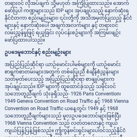
တရားဝင် လိုအပ်ချက် သို့မဟုတ် အကြံပြုထားသည်။ အောက်
ဖော်ပြပါ ကဏ္ဍများသည် IDP များ အုပ်ချုပ်သည့် နောက်ဆုံးရ
နိုင်ငံတကာ စည်းမျဉ်းများ၊ ၎င်းတို့ကို အသိအမှတ်ပြုသည့် နိုင်ငံ
များနှင့် နောက်ဆုံးပေါ် အချက်အလက်များ နှင့် တရားဝင်
လမ်းညွှန်မှုဖြင့် ရယူခြင်း လုပ်ငန်းစဉ်များကို အကြမ်းဖျဉ်း
ဖော်ပြထားပါသည်။
ဥပဒေမူဘောင်နှင့် စည်းမျဉ်းများ
အပြည်ပြည်ဆိုင်ရာ ယာဉ်မောင်းပါမစ်များကို ယာဉ်မောင်း
စာရွက်စာတမ်းများအတွက် တစ်ပြေးညီ စံချိန်စံညွှန်းများ
သတ်မှတ်ပေးသည့် အပြည်ပြည်ဆိုင်ရာ စာချုပ်များက
အုပ်ချုပ်သည်။ IDP များကို ထူထောင်ခဲ့သည့် သမိုင်းဝင်
သဘောတူညီချက် သုံးခုရှိသည်- 1926 Paris Convention၊
1949 Geneva Convention on Road Traffic နှင့် 1968 Vienna
Convention on Road Traffic ယနေ့တွင်၊ 1949 နှင့် 1968
သဘောတူညီချက်များသည် မူလဥပဒေဘောင်များဖြစ်ပြီး
1968 Vienna Convention သည် လတ်တလောနှင့် ကျယ်
ကျယ်ပြန့်ပြန့်ဖြစ်သည်။ ဤကွန်ဗင်းရှင်းများပါ၀င်သည့်နိုင်ငံ