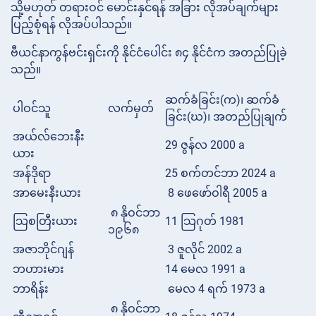
သို့မဟုတ် တရားဝင် မောင်းနှင်ရန် အခြား လိုအပ်ချက်များ
ပြည့်စုံရန် လိုအပ်ပါသည်။
ဗီယင်နာကွန်ဗင်းရှင်းကို နိုင်ငံပေါင်း ၈၄ နိုင်ငံက အတည်ပြုခဲ့
သည်။
ဆက်ခံခြင်း(က)၊ ဆက်ခံ
ပါဝင်သူ
လက်မှတ်
ခြင်း(ဃ)၊ အတည်ပြုချက်
အယ်လ်ဘေးနီး
29 ဇွန်လ 2000 a
ယား
အန်ဒိုရာ
25 စက်တင်ဘာ 2024 a
အာမေးနီးယား
8 ဖေဖော်ဝါရီ 2005 a
၈ နိုဝင်ဘာ
သြစတြီးယား
11 သြဂုတ် 1981
၁၉၆၈
အဇာဘိုင်ဂျန်
3 ဇူလိုင် 2002 a
ဘဟားမား
14 မေလ 1991 a
ဘာရိန်း
မေလ 4 ရက် 1973 a
၈ နိုဝင်ဘာ