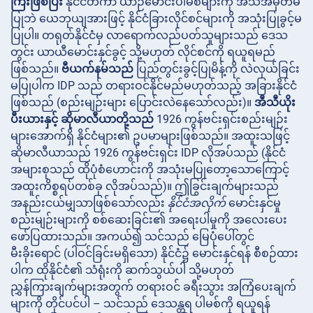
ကြီးဖြစ်ပြီး
နိုင်ငံတကာ ယာဉ်မောင်းပါမစ်များကို အသိအမှတ်မ
ပြုဘဲ ယေဘုယျအားဖြင့် နိုင်ငံခြားလိုင်စင်များကို အသုံးပြုခွင့်မ
ပြုပါ။ တရုတ်နိုင်ငံမှ လာရောက်လည်ပတ်သူများသည် ဒေသ
တွင်း ယာယီမောင်းနှင်ခွင့် သို့မဟုတ် လိုင်စင်ကို ရယူရမည်
ဖြစ်သည်။
ဗီယက်နမ်သည်
ပြည်တွင်းခွင့်ပြုမိန့်ကို လဲလှယ်ခြင်း
မပြုပါက IDP သည် တရားဝင်နိုင်မည်မဟုတ်သည့် အခြားနိုင်ငံ
ဖြစ်သည် (စည်းမျဉ်းများ ပြောင်းလဲနေသော်လည်း)။
အီသီယိုး
ပီးယားနှင့်
ဆိုမာလီယာတို့သည်
1926 ကွန်ဗင်းရှင်းစည်းမျဉ်း
များအောက်ရှိ နိုင်ငံများ၏ ဥပမာများဖြစ်သည်။ အထူးသဖြင့်
ဆိုမာလီယာသည် 1926 ကွန်ဗင်းရှင်း IDP လိုအပ်သည် (နိုင်ငံ
အများစုသည် ထိုပုံစံဟောင်းကို အသုံးမပြုတော့သောကြောင့်
အထူးကိစ္စရပ်တစ်ခု လိုအပ်သည်)။ ဤခြွင်းချက်များသည်
အနည်းငယ်မျှသာဖြစ်သော်လည်း
နိုင်ငံအလိုက်
မောင်းနှင်မှု
စည်းမျဉ်းများကို စစ်ဆေးခြင်း၏ အရေးပါမှုကို အလေးပေး
ဖော်ပြထားသည်။ အကယ်၍ သင်သည် မြေပုံပေါ်တွင်
မီးခိုးရောင် (ပါဝင်ခြင်းမရှိသော) နိုင်ငံ၌ မောင်းနှင်ရန် စီစဉ်ထား
ပါက ထိုနိုင်ငံ၏ သံရုံးကို ဆက်သွယ်ပါ သို့မဟုတ်
ညွှန်ကြားချက်များအတွက် တရားဝင် ခရီးသွား အကြံပေးချက်
များကို တိုင်ပင်ပါ – သင်သည် ဒေသန္တရ ပါမစ်ကို ရယူရန်