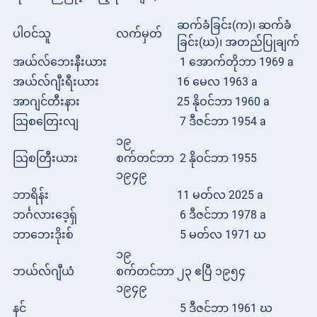
ဆက်ခံခြင်း(က)၊ ဆက်ခံ
ပါဝင်သူ
လက်မှတ်
ခြင်း(ဃ)၊ အတည်ပြုချက်
အယ်လ်ဘေးနီးယား
1 အောက်တိုဘာ 1969 a
အယ်လ်ဂျီးရီးယား
16 မေလ 1963 a
အာဂျင်တီးနား
25 နိုဝင်ဘာ 1960 a
သြစတြေးလျ
7 ဒီဇင်ဘာ 1954 a
၁၉
သြစတြီးယား
စက်တင်ဘာ
2 နိုဝင်ဘာ 1955
၁၉၄၉
ဘာရိန်း
11 မတ်လ 2025 a
ဘင်္ဂလားဒေ့ရှ်
6 ဒီဇင်ဘာ 1978 a
ဘာဘေးဒိုးစ်
5 မတ်လ 1971 ဃ
၁၉
ဘယ်လ်ဂျီယံ
စက်တင်ဘာ
၂၃ ဧပြီ ၁၉၅၄
၁၉၄၉
နင်
5 ဒီဇင်ဘာ 1961 ဃ