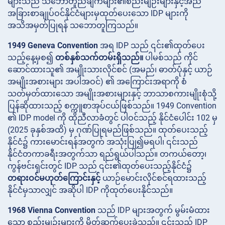
များသည် သဘောတူညီချက်များ၏စည်းမျဉ်းများနှင့်အညီ
အခြားစာချုပ်ဝင်နိုင်ငံများမှထုတ်ပေးသော IDP များကို
အသိအမှတ်ပြုရန် သဘောတူကြသည်။
1949 Geneva Convention
အရ IDP သည် ၎င်း၏ထုတ်ပေး
သည့်နေ့မှစ၍
တစ်နှစ်သက်တမ်းရှိသည်။
ပါမစ်သည် ကိုင်
ဆောင်ထားသူ၏ အမျိုးသားလိုင်စင် (အမည်၊ ဓာတ်ပုံနှင့် ယာဉ်
အမျိုးအစားများ အပါအဝင်) ၏ အကြောင်းအရာကို စံ
သတ်မှတ်ထားသော အမျိုးအစားများနှင့် ဘာသာစကားမျိုးစုံသို့
ပြန်ဆိုထားသည့် စက္ကူစာအုပ်ငယ်ဖြစ်သည်။ 1949 Convention
၏ IDP model ကို ထိုညီလာခံတွင် ပါဝင်သည့် နိုင်ငံပေါင်း 102 မှ
(2025 ခုနှစ်အထိ) မှ ဂုဏ်ပြုရမည်ဖြစ်သည်။ ထုတ်ပေးသည့်
နိုင်ငံ၌ ကားမောင်းရန်အတွက် အသုံးပြု၍မရပါ၊ ၎င်းသည်
နိုင်ငံတကာခရီးအတွက်သာ ရည်ရွယ်ပါသည်။ တကယ်တော့၊
ကွန်ဗင်းရှင်းတွင် IDP သည် ၎င်း၏ထုတ်ပေးသည့်နိုင်ငံ၌
တရားဝင်မဟုတ်ကြောင်းနှင့်
ယာဉ်မောင်းလိုင်စင်ရထားသည့်
နိုင်ငံမှသာလျှင် အဆိုပါ IDP ကိုထုတ်ပေးနိုင်သည်။
1968 Vienna Convention
သည် IDP များအတွက် မွမ်းမံထား
သော စည်းမျဉ်းများကို မိတ်ဆက်ပေးခဲ့သည်။ ၎င်းသည် IDP