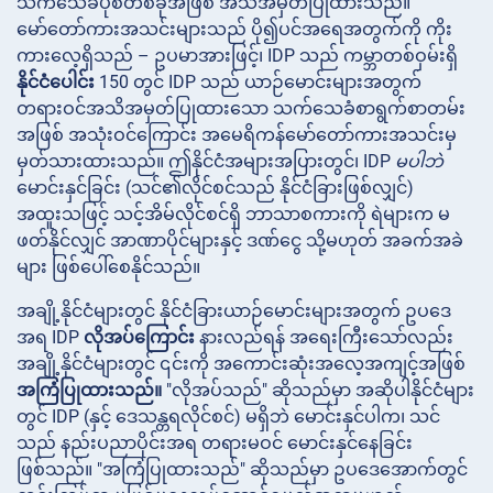
သက်သေခံပုံစံတစ်ခုအဖြစ် အသိအမှတ်ပြုထားသည်။
မော်တော်ကားအသင်းများသည် ပို၍ပင်အရေအတွက်ကို ကိုး
ကားလေ့ရှိသည် – ဥပမာအားဖြင့်၊ IDP သည် ကမ္ဘာတစ်ဝှမ်းရှိ
နိုင်ငံပေါင်း
150 တွင် IDP သည် ယာဉ်မောင်းများအတွက်
တရားဝင်အသိအမှတ်ပြုထားသော သက်သေခံစာရွက်စာတမ်း
အဖြစ် အသုံးဝင်ကြောင်း အမေရိကန်မော်တော်ကားအသင်းမှ
မှတ်သားထားသည်။ ဤနိုင်ငံအများအပြားတွင်၊ IDP
မပါဘဲ
မောင်းနှင်ခြင်း (သင်၏လိုင်စင်သည် နိုင်ငံခြားဖြစ်လျှင်)
အထူးသဖြင့် သင့်အိမ်လိုင်စင်ရှိ ဘာသာစကားကို ရဲများက မ
ဖတ်နိုင်လျှင် အာဏာပိုင်များနှင့် ဒဏ်ငွေ သို့မဟုတ် အခက်အခဲ
များ ဖြစ်ပေါ်စေနိုင်သည်။
အချို့နိုင်ငံများတွင် နိုင်ငံခြားယာဉ်မောင်းများအတွက် ဥပဒေ
အရ IDP
လိုအပ်ကြောင်း
နားလည်ရန် အရေးကြီးသော်လည်း
အချို့နိုင်ငံများတွင် ၎င်းကို အကောင်းဆုံးအလေ့အကျင့်အဖြစ်
အကြံပြုထားသည်။
"လိုအပ်သည်" ဆိုသည်မှာ အဆိုပါနိုင်ငံများ
တွင် IDP (နှင့် ဒေသန္တရလိုင်စင်) မရှိဘဲ မောင်းနှင်ပါက၊ သင်
သည် နည်းပညာပိုင်းအရ တရားမဝင် မောင်းနှင်နေခြင်း
ဖြစ်သည်။ "အကြံပြုထားသည်" ဆိုသည်မှာ ဥပဒေအောက်တွင်