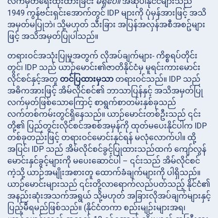
လက်မှတ်ရေးထိုးထားခြင်း
မရှိပေ။
အဆိုပါနိုင်ငံများသည်
1949 ကွန်ဗင်းရှင်းအောက်တွင် IDP များကို ပုံမှန်အားဖြင့် အသိ
အမှတ်မပြုဘဲ၊ သို့မဟုတ် သီးခြား အပြန်အလှန်အစီအစဥ်များ
ဖြင့် အသိအမှတ်ပြုပါသည်။
တရားဝင်အသုံးပြုမှုအတွက်
လိုအပ်ချက်များ- ကိစ္စရပ်တိုင်း
တွင်၊ IDP သည် ယာဉ်မောင်း၏ဇာတိနိုင်ငံမှ မူရင်းကားမောင်း
လိုင်စင်နှင့်အတူ
တင်ပြထားမှသာ
တရားဝင်သည်။ IDP သည်
အဓိကအားဖြင့် အိမ်လိုင်စင်၏ ဘာသာပြန်နှင့် အသိအမှတ်ပြု
လက်မှတ်ဖြစ်သောကြောင့် စာရွက်စာတမ်းနှစ်ခုသည်
လက်တစ်ကမ်းတွင်ရှိနေသည်။ ယာဉ်မောင်းတစ်ဦးသည် ၎င်း
တို့၏ ပြည်တွင်းလိုင်စင်အစစ်အမှန်ကို ထုတ်မပေးနိုင်ပါက IDP
တစ်ခုတည်းဖြင့် တရားဝင်မောင်းနှင်ရန် မလုံလောက်ပါ။ ထို့
အပြင်၊ IDP သည် အိမ်လိုင်စင်ခွင့်ပြုထားသည်ထက် ကျော်လွန်
မောင်းနှင်ခွင့်များကို မပေးဆောင်ပါ – ၎င်းသည် အိမ်လိုင်စင်
ကဲ့သို့ ယာဉ်အမျိုးအစားတူ ထောက်ခံချက်များကို ပါရှိသည်။
ယာဉ်မောင်းများသည် ၎င်းတို့လာရောက်လည်ပတ်သည့် နိုင်ငံ၏
အနည်းဆုံးအသက်အရွယ် သို့မဟုတ် အခြားလိုအပ်ချက်များနှင့်
ပြည့်မီရမည်ဖြစ်သည်။ (နိုင်ငံတကာ စည်းမျဉ်းများအရ၊