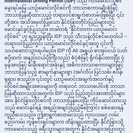
International Driving Permit (IDP)
သည် ကားမောင်းသူ၏
မွေးရပ်မြေ ယာဉ်မောင်းလိုင်စင်ကို ဘာသာစကားမျိုးစုံဖြင့်
ဘာသာပြန်ဆိုထားသည့် တရားဝင်စာရွက်စာတမ်းဖြစ်ပြီး ၎င်း
တို့အား အသိအမှတ်ပြုသော နိုင်ငံခြားတိုင်းပြည်များတွင်
မောင်းနှင်ခွင့်ပြုသည်။ တခါတရံ “နိုင်ငံတကာ ယာဉ်မောင်း
လိုင်စင်” ဟု ရည်ညွှန်းပြီး IDP သည် သီးသန့်လိုင်စင်မဟုတ်ပါ –
တရားဝင်ပြည်တွင်း ယာဉ်မောင်းလိုင်စင်နှင့်အတူ ၎င်းကို
သယ်ဆောင်သွားရပါမည်။ IDP ကို ​​A6 အရွယ် စာအုပ်ငယ် (ပတ်
စပို့ထက် အနည်းငယ်ပိုကြီးသည်) စံပုံစံဖြင့် ရိုက်နှိပ်ထားပြီး ပုံ
မှန်အားဖြင့် မီးခိုးရောင်အဖုံးနှင့် အဓိကဘာသာစကားများဖြင့်
ဘာသာပြန်သည့် စာမျက်နှာများစွာ (အင်္ဂလိပ်၊ ပြင်သစ်၊ စပိန်၊
ရုရှား၊ စသည်)။ ၎င်းတွင် ယာဉ်မောင်းအချက်အလက်နှင့်
လိုင်စင်အမျိုးအစားများကို တရားဝင် ဘာသာပေါင်းစုံ ဘာသာ
ပြန်ဆိုထားသည့်အတွက်၊ IDP သည် ပြည်တွင်းအာဏာပိုင်များ
အား နိုင်ငံခြားလိုင်စင်ကို ဘာသာပြန်ပေးပြီး ကိုင်ဆောင်ထားသူ
သည် မောင်းနှင်ရန် အရည်အချင်းပြည့်မီကြောင်း စစ်ဆေးရန်
ကူညီပေးသည်။ ဤစာရွက်စာတမ်းသည် ကုလသမဂ္ဂ လမ်း
စည်းကမ်း ကွန်ဗင်းရှင်းများက ထိန်းချုပ်ထားပြီး နိုင်ငံခြားသို့
ကားမောင်းသည့် ခရီးသွားများအတွက် နိုင်ငံအများအပြားတွင်