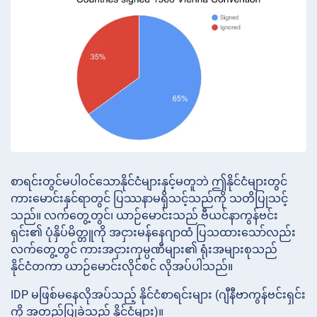
စာရင်းတွင်မပါဝင်သောနိုင်ငံများနှင့်မတူဘဲ ဤနိုင်ငံများတွင်
ကားမောင်းနှင်ရာတွင် ပြဿနာမရှိသင့်သည်ကို သတိပြုသင့်
သည်။ လက်တွေ့တွင်၊ ယာဉ်မောင်းသည် ဗီယင်နာကွန်ဗင်း
ရှင်း၏ ပုံနှိပ်မိတ္တူကို အငှားမန်နေဂျာထံ ပြသထားသော်လည်း
လက်တွေ့တွင် ကားအငှားကုမ္ပဏီများ၏ ရုံးအများစုသည်
နိုင်ငံတကာ ယာဉ်မောင်းလိုင်စင် လိုအပ်ပါသည်။
IDP မဖြစ်မနေလိုအပ်သည့် နိုင်ငံစာရင်းများ (ဂျီနီဗာကွန်ဗင်းရှင်း
ကို အတည်ပြုခဲ့သည့် နိုင်ငံများ)။