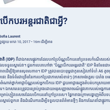
បើកបរអន្តរជាតិជាអ្វី?
Sofia Laurent
ព្វផ្សាយ មករា 10, 2017 • 16m ដើម្បីអាន
ជាតិ (IDP)
គឺជាឯកសារផ្លូវការដែលបកប្រែប័ណ្ណបើកបរនៅប្រទេសកំណើតរបស់អ
ទួលស្គាល់វា។ ជួនកាលគេហៅថា "ប័ណ្ណបើកបរអន្តរជាតិ" IDP មិនមែនជាអាជ្ញាប
ើម្បីឱ្យមានសុពលភាព។ IDP ត្រូវបានបោះពុម្ពជាកូនសៀវភៅទំហំ A6 តូចមួយ 
េះ និងទំព័រជាច្រើននៃការបកប្រែជាភាសាសំខាន់ៗ (ភាសាអង់គ្លេស បារាំង អេស
ចំណាត់ថ្នាក់អាជ្ញាប័ណ្ណរបស់អ្នកបើកបរ IDP ជួយអាជ្ញាធរក្នុងតំបន់បកស្រាយអាជ
ើកបរ។ ឯកសារនេះត្រូវបានគ្រប់គ្រងដោយអនុសញ្ញាចរាចរណ៍ផ្លូវគោករបស់អង្គការសហប
ម្រាប់ភ្ញៀវទេសចរដែលបើកបរនៅក្រៅប្រទេស។ ផ្នែកខាងក្រោមបង្ហាញអំពីបទប្បញ
គាល់ពួកគេ និងដំណើរការដើម្បីទទួលបានព័ត៌មានថ្មីៗ និងការណែនាំជាផ្លូវកា