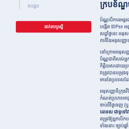
ក្របខ័ណ្ឌច
សង្ខេប
ប័ណ្ណបើកបរអន្តរ
បង្កើត IDPs៖ អនុ
ដាក់ពាក្យស្នើ
សព្វថ្ងៃនេះ អនុស
ភាគី​នៃ​អនុសញ្ញា
នៅក្រោមអនុសញ្ញាទ
ប័ណ្ណជាតិរបស់អ្
កិត្តិយសដោយប្រ
វាត្រូវបានបម្រុង
មានតែប្រទេសដែល
អនុសញ្ញាទីក្រុងវី
កំណត់ប្រភេទអាជ
ចាប់ពីថ្ងៃចេញ 
បរទេស ជាទូទៅវា
តម្រូវឱ្យអ្នកបើ
ទាំងនោះ ច្បាប់ឆ្