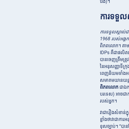
វែង)។
ការទទួល
ការទទួលស្គាល់ជ
1968 របស់អង្គក
ពិភពលោក។ តា
IDPs គឺជាផលិតផ
បានចេញត្រឹមត្រូ
នៃអនុសញ្ញាទីក្រុ
ពេញនិយមទាំងអស់
សមាគមយានយន្តជ
ពិភពលោក
ជាឯកស
បរទេស) អាចជាកា
របស់អ្នក។
វាជារឿងសំខាន់ក្
ខ្លាំងថាវាជាការ
ខុសច្បាប់។ “បា