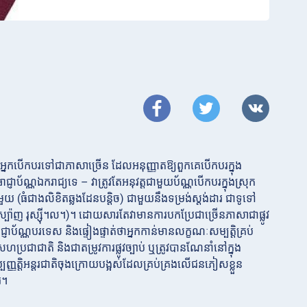
្នកបើកបរទៅជាភាសាច្រើន ដែលអនុញ្ញាតឱ្យពួកគេបើកបរក្នុង
័ណ្ណឯករាជ្យទេ – វាត្រូវតែអនុវត្តជាមួយប័ណ្ណបើកបរក្នុងស្រុក
(ធំជាងលិខិតឆ្លងដែនបន្តិច) ជាមួយនឹងទម្រង់ស្តង់ដារ ជាទូទៅ
្ប៉ាញ រុស្ស៊ី។ល។)។ ដោយសារតែវាមានការបកប្រែជាច្រើនភាសាជាផ្លូវ
្ញាប័ណ្ណបរទេស និងផ្ទៀងផ្ទាត់ថាអ្នកកាន់មានលក្ខណៈសម្បត្តិគ្រប់
្រជាជាតិ និងជាតម្រូវការផ្លូវច្បាប់ ឬត្រូវបានណែនាំនៅក្នុង
្ញត្តិអន្តរជាតិចុងក្រោយបង្អស់ដែលគ្រប់គ្រងលើជនភៀសខ្លួន
រ។