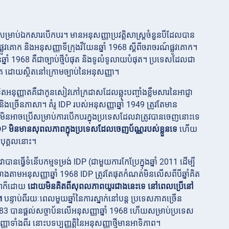
សម្រាប់ឯកសារបើកបរ។ មានអនុសញ្ញាប្រវត្តិសាស្ត្រចំនួនបីដែលបាន
ផ្លូវគោក និងអនុសញ្ញាទីក្រុងវីយែនឆ្នាំ 1968 ស្តីពីចរាចរណ៍ផ្លូវគោក។
្នាំ 1968 គឺជាច្បាប់ថ្មីបំផុត និងទូលំទូលាយបំផុត។ ប្រទេស​ដែល​ជា​
ត ដោយ​ស្ថិត​នៅ​ក្រោម​ច្បាប់​នៃ​អនុសញ្ញា។
តអនុញ្ញាតគឺជាកូនសៀវភៅក្រដាសដែលឆ្លុះបញ្ចាំងខ្លឹមសារនៃអាជ្ញា
ិងច្រើនភាសា។ គំរូ IDP របស់អនុសញ្ញាឆ្នាំ 1949 ត្រូវតែមាន
មិនអាចប្រើសម្រាប់ការបើកបរក្នុងប្រទេសដែលវាត្រូវបានចេញនោះទេ
IDP
មិនមានសុពលភាពក្នុងប្រទេសដែលចេញប័ណ្ណរបស់ខ្លួនទេ
ហើយ
បុគ្គលនោះ។
ាបានធ្វើទំនើបកម្មទម្រង់ IDP (ជាមួយការកែប្រែក្នុងឆ្នាំ 2011 ដើម្បី
ោងតាមអនុសញ្ញាឆ្នាំ 1968 IDP
ត្រូវតែផុតកំណត់មិនលើសពីបីឆ្នាំគិត
ងណាក៏ដោយ
ដោយមិនគិតពីសុពលភាពយូរជាងនេះទេ នៅពេលប្រើនៅ
។
បន្ទាប់ពីរយៈពេលមួយឆ្នាំនៃការស្នាក់នៅបន្ត ប្រទេសភាគច្រើន
ន 83 បានផ្តល់សច្ចាប័នលើអនុសញ្ញាឆ្នាំ 1968 ហើយសម្រាប់ប្រទេស
ញាទាំងពីរ នោះបទប្បញ្ញត្តិនៃអនុសញ្ញាថ្មីមានអាទិភាព។