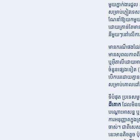
មួយភ្នាក់ងារជួល
សម្រាប់ភ្ញៀវទ
ណែនាំឱ្យយកមួយ) 
ដោយគ្រាន់តែមានប
នីមួយៗនៅលើការធ្
មានករណីផងដែ
មានសុពលភាពពីរដ
ឬអ៊ីតាលីដោយអាជ្
ចំនួនផ្សេងទៀត
បើកបរដោយគ្មាន I
សម្រាប់គោលដៅរប
ទីបំផុត
ប្រទេសមួ
ដីគោក
ដែលមិនទទ
បណ្តោះអាសន្ន ឬប
ការអនុញ្ញាតក្នុង
ចាស់។ ជាពិសេស 
នេះមានតិចតួច ប៉