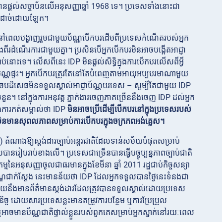
ានផ្តល់សច្ចាប័នលើអនុសញ្ញាឆ្នាំ 1968 ទេ។ ប្រទេសទាំងនោះជា
ៅមកដាច់ដោយឡែក។
ពេលបង្ហាញរួមជាមួយប័ណ្ណបើកបរដើមពីប្រទេសកំណើតរបស់អ្នក
ទាំងពីរដំណើរការជាមួយគ្នា។ ប្រសិនបើអ្នកបើកបរមិនអាចបង្កើតអាជ្ញា
ាប់នោះទេ។ លើសពីនេះ IDP មិនផ្តល់សិទ្ធិក្នុងការបើកបរលើសពីអ្វី
ញាប័ណ្ណផ្ទះ។ អ្នកបើកបរត្រូវតែនៅតែបំពេញតាមអាយុអប្បបរមាណាមួយ
ាចបដិសេធមិនទទួលស្គាល់អាជ្ញាប័ណ្ណបរទេស – សូម្បីតែជាមួយ IDP
ចំនួន។ នៅក្នុងការអនុវត្ត ភ្នាក់ងារចេញភាគច្រើននឹងចេញ IDP ដល់អ្នក
ងការកត់សម្គាល់ថា IDP
មិនអាចប្រើដើម្បីបើកបរនៅក្នុងប្រទេសរបស់
ិនមានសុពលភាពសម្រាប់ការបើកបរក្នុងចក្រភពអង់គ្លេស។
ា) តំណាងឱ្យស្តង់ដារច្បាប់អន្តរជាតិដែលទាន់សម័យបំផុតសម្រាប់
បរាប់ខាងលើ។ ប្រទេសជាច្រើនបានធ្វើបច្ចុប្បន្នភាពច្បាប់ជាតិ
នៃអនុសញ្ញាចូលជាធរមានក្នុងខែមីនា ឆ្នាំ 2011 រដ្ឋជាប់កិច្ចសន្យា
្ខខណ្ឌជាក់ស្តែង នេះមានន័យថា IDP ដែលអ្នកទទួលបានថ្ងៃនេះទំនងជា
ហើយនឹងមានព័ត៌មានស្តង់ដារដែលត្រូវបានទទួលស្គាល់ដោយប្រទេស
្ច ដោយសារប្រទេសខ្លះមានតម្រូវការបន្ថែម ឬការប្រែប្រួល
ចមានប័ណ្ណជាតិផ្ទាល់ខ្លួនរបស់ពួកគេសម្រាប់អ្នកស្នាក់នៅរយៈពេល