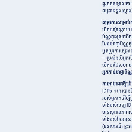
គួរកត់សម្គាល់ថ
ធម្មតាទទួលស្គា
តម្រូវការសម្រាប
បើកបរប៉ុណ្ណោះ។ I
ប័ណ្ណក្នុងស្រុកព
ដែលអាជ្ញាប័ណ្ណផ
ឬតម្រូវការផ្សេ
– ប្រសិនបើអ្នកប
បើកបរដែលមានអាយ
អ្នកកាន់អាជ្ញា
ការអាប់ដេតថ្មីៗប
IDPs ។ នេះបានណ
របស់ពួកគេដើម្បីស
ទាំងអស់ចេញ IDPs
មានសុពលភាពរហូត
ទាំងអស់នៃអនុសញ្
(ឧទាហរណ៍ ខ្លះអ