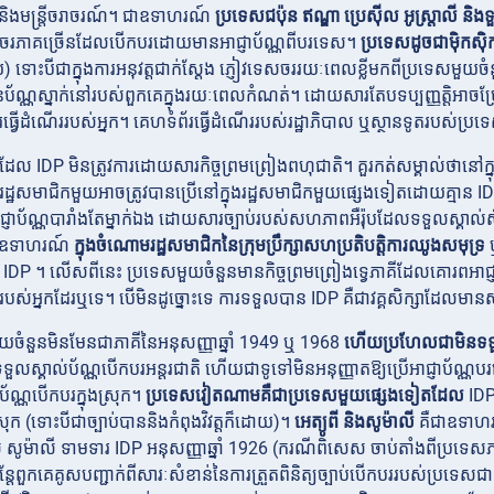
 និងមន្ត្រីចរាចរណ៍។ ជាឧទាហរណ៍
ប្រទេសជប៉ុន
ឥណ្ឌា
ប្រេស៊ីល
អូស្ត្រាលី
និងទួ
េសចរភាគច្រើនដែលបើកបរដោយមានអាជ្ញាប័ណ្ណពីបរទេស។
ប្រទេសដូចជាម៉ិកស៊ិ
ទោះបីជាក្នុងការអនុវត្តជាក់ស្តែង ភ្ញៀវទេសចររយៈពេលខ្លីមកពីប្រទេសមួយច
័ណ្ណស្នាក់នៅរបស់ពួកគេក្នុងរយៈពេលកំណត់។ ដោយសារតែបទប្បញ្ញត្តិអាចប្រែប្រួ
វើដំណើររបស់អ្នក។ គេហទំព័រធ្វើដំណើររបស់រដ្ឋាភិបាល ឬស្ថានទូតរបស់ប្រទ
រដែល IDP
មិនត្រូវការដោយសារកិច្ចព្រមព្រៀងពហុជាតិ។ គួរកត់សម្គាល់ថានៅក
្ឋសមាជិកមួយអាចត្រូវបានប្រើនៅក្នុងរដ្ឋសមាជិកមួយផ្សេងទៀតដោយគ្មាន IDP
ញាប័ណ្ណបារាំងតែម្នាក់ឯង ដោយសារច្បាប់របស់សហភាពអឺរ៉ុបដែលទទួលស្គាល់សិទ្
 (ឧទាហរណ៍
ក្នុងចំណោមរដ្ឋសមាជិកនៃក្រុមប្រឹក្សាសហប្រតិបត្តិការឈូងសមុទ្រ
DP ។ លើសពីនេះ ប្រទេសមួយចំនួនមានកិច្ចព្រមព្រៀងទ្វេភាគីដែលគោរពអាជ្ញា
ស់អ្នកដែរឬទេ។ បើមិនដូច្នោះទេ ការទទួលបាន IDP គឺជាវគ្គសិក្សាដែលមានសុវ
យចំនួនមិនមែនជាភាគីនៃអនុសញ្ញាឆ្នាំ 1949 ឬ 1968
ហើយប្រហែលជាមិនទទួ
ួលស្គាល់ប័ណ្ណបើកបរអន្តរជាតិ ហើយជាទូទៅមិនអនុញ្ញាតឱ្យប្រើអាជ្ញាប័ណ្ណ
័ណ្ណបើកបរក្នុងស្រុក។
ប្រទេសវៀតណាមគឺជាប្រទេសមួយផ្សេងទៀតដែល
IDP 
ស្រុក (ទោះបីជាច្បាប់បាននិងកំពុងវិវត្តក៏ដោយ)។
អេត្យូពី
និងសូម៉ាលី
គឺជាឧទាហរណ
សូម៉ាលី ទាមទារ IDP អនុសញ្ញាឆ្នាំ 1926 (ករណីពិសេស ចាប់តាំងពីប្រ
ុន្តែពួកគេគូសបញ្ជាក់ពីសារៈសំខាន់នៃការត្រួតពិនិត្យច្បាប់បើកបររបស់ប្រទេសជ