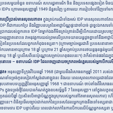
ា ប្រទេសមួយចំនួន ឧទាហរណ៍ សហរដ្ឋអាមេរិក ចិន និងប្រទេសផ្សេងទៀត
មិនប
ល់ IDPs ក្រោមអនុសញ្ញាឆ្នាំ 1949 ជំនួសវិញ ឬតាមរយៈការរៀបចំទៅវិញទ
់ការប្រើប្រាស់មានសុពលភាព៖
ក្នុងគ្រប់ករណីទាំងអស់ IDP
មានសុពលភាពតែនៅ
DP គឺជាការបកប្រែ និងវិញ្ញាបនបត្រនៃអាជ្ញាប័ណ្ណផ្ទះជាចាំបាច់ ដូច្នេះឯកសារ
ិតប្រាកដរបស់ពួកគេទេ IDP តែម្នាក់ឯងគឺមិនគ្រប់គ្រាន់ដើម្បីបើកបរដោយស្របច្ប
្ទះអនុញ្ញាតនោះទេ វាអនុវត្តការយល់ព្រមលើប្រភេទយានយន្តដូចគ្នាទៅនឹងអាជ្
ងទៀតនៃប្រទេសដែលពួកគេកំពុងទស្សនា។ (ក្រោមច្បាប់អន្តរជាតិ ប្រទេសនានាអ
ើកបរមានអាយុក្រោម 18 ឆ្នាំ ឬក្រោម 21 ឆ្នាំសម្រាប់ប្រភេទរថយន្តធុនធ្ងន់មួយ
ុ 18 ឆ្នាំ ឬលើសពីនេះប៉ុណ្ណោះសម្រាប់ហេតុផលនេះ។) វាក៏សំខាន់ផងដែរក្នុ
ប័ណ្ណនោះទេ – ឧទាហរណ៍ IDP ដែលចេញដោយចក្រភពអង់គ្លេសរបស់អ្នកបើកបរម
ំផុត៖
អនុសញ្ញាទីក្រុងវីយែនឆ្នាំ 1968 (ជាមួយនឹងវិសោធនកម្មឆ្នាំ 2011 របស់វ
ែនាំទម្រង់កូនសៀវភៅស្ដង់ដារឥឡូវនេះ និងរយៈពេលសុពលភាពយូរជាងដែលបានរៀ
្របតាមបទប្បញ្ញត្តិនៃអនុសញ្ញាឆ្នាំ 1968 ។ ជាឧទាហរណ៍ ចាប់តាំងពីវិសោធនកម្ម
 ក្នុងទម្រង់ថ្មីដែលបានកំណត់ក្នុងឧបសម្ព័ន្ធទី 7 នៃអនុសញ្ញា។ នៅក្នុងលក
ដល់បីឆ្នាំ (ប្រសិនបើអាជ្ញាប័ណ្ណក្នុងស្រុករបស់អ្នកនៅតែមានសុពលភាព) 
ញានេះ។ ពិនិត្យមើលច្បាប់ជាក់លាក់នៃប្រទេសដែលអ្នកគ្រោងនឹងទៅទស្សនាជានិច
ាចទាមទារ IDP បន្ទាប់ពីរយៈពេលជាក់លាក់នៃការបើកបរលើប័ណ្ណអ្នកទស្សនា ឬអា