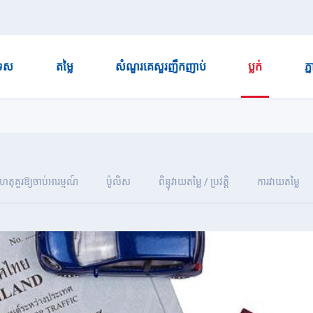
ទេស
តម្លៃ
សំណួរគេសួរញឹកញាប់
ប្លក់
ភ្
ហេតុគួរឱ្យចាប់អារម្មណ៍
ប៉ូលិស
ពិន្ទុវាយតម្លៃ / ប្រវត្តិ
ការវាយតម្លៃ