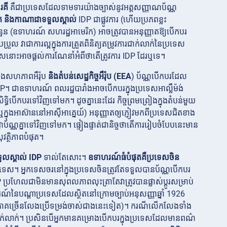
រគី
គឺជាប្រទេសដែលទាមទារយ៉ាងច្បាស់នូវអត្តសញ្ញាណប័ណ្ណ
ក
និងកាណាដាទទួលស្គាល់
IDP ជាផ្លូវការ (ហើយប្រភពខ្លះ
ំនួន (ឧទាហរណ៍ សហរដ្ឋអាមេរិក) អាចត្រូវបានអនុញ្ញាតឱ្យបើកបរ
ល វាជាការល្អក្នុងការត្រួតពិនិត្យតម្រូវការជាក់លាក់នៃប្រទេស
េសនោះអាចផ្តល់ការណែនាំអំពីថាតើត្រូវការ IDP ដែរឬទេ។
្នុងសហភាពអឺរ៉ុប
និងតំបន់សេដ្ឋកិច្ចអឺរ៉ុប (EEA
) ប័ណ្ណបើកបរដែល
​។ ជាឧទាហរណ៍ ពលរដ្ឋបារាំងអាចបើកបរក្នុងប្រទេសអាល្លឺម៉ង់
ធិបើកបរទៅវិញទៅមក។ ដូចគ្នានេះដែរ កិច្ចព្រមព្រៀងក្នុងតំបន់មួយ
ឬក្នុងអាស៊ាននៅអាស៊ីអាគ្នេយ៍) អនុញ្ញាតឲ្យភ្ញៀវមកពីប្រទេសជិតខាង
ប័ណ្ណគ្នាទៅវិញទៅមក។ ផ្ទៀងផ្ទាត់ជានិច្ចថាតើការរៀបចំបែបនេះមាន
ត្ថិភាពបំផុត។
លស្គាល់ IDP
ទាល់តែសោះ។
ឧទាហរណ៍ធំបំផុតគឺប្រទេសចិន
បរទេស។ អ្នកទេសចរនៅក្នុងប្រទេសចិនត្រូវតែទទួលបានប័ណ្ណបើកបរ
ប្រហែលជាមិនមានសុពលភាពលុះត្រាតែវាត្រូវបានផ្លាស់ប្តូរសម្រាប់
៍នៃបណ្តាប្រទេសដែលស្ថិតនៅក្រោមច្បាប់អនុសញ្ញាឆ្នាំ 1926
ទេសភាគច្រើនលែងប្រើទម្រង់ចាស់ជាងនេះទៀត)។ ករណីលើកលែងទាំង
ាក់លាក់។
ប្រសិនបើអ្នកមានគម្រោងបើកបរក្នុងប្រទេសដែលមានពណ៌