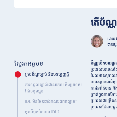
តើប័ណ្ណ
ដោយ
បានផ្ស
ស្វែរកអត្ថបទ
ប័ណ្ណបើកបរអន្តរ
ប្រទេសបរទេសដែលទ
ក្របខ័ណ្ឌច្បាប់ និងបទប្បញ្ញត្តិ
ដែលមានសុពលភាពដ
មានគម្របពណ៌ប្រផ
ការទទួលស្គាល់ជាសាកល និងប្រទេស
ការនៃព័ត៌មាន និង
ដែលចូលរួម
គ្រាន់ក្នុងការប
ប្រទេសជាច្រើនស
IDL មិនមែនជាឯកសារឯករាជ្យទេ។
ប្រទេសដែលទទួលស្
ចុះបើអ្នកមិនមាន IDL?