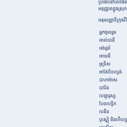
ប្រផេះនៅលើផែនទី
អនុញ្ញាតក្នុងស្
អនុសញ្ញាទីក្រុង
អ្នកចូលរួម
អាល់បានី
អង់ដូរ៉ា
អាមេនី
អូទ្រីស
អាស៊ែបៃហ្សង់
បាហាម៉ាស
បារ៉ែន
បេឡារុស្ស
បែលហ្សិក
បេនីន
បូស្នៀ និងហឺហ្ស