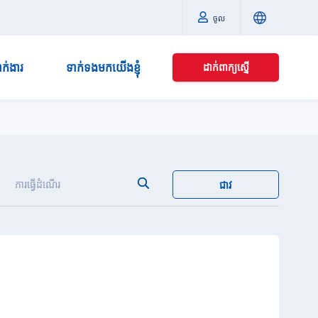
ចូល
នាក់ងារ
ទាក់ទងមកយើងខ្ញុំ
ដាក់ពាក្យស្នើ
ការធ្វើដំណើរ
ជាវ