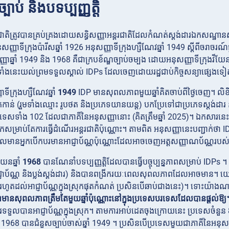
្បាប់ និងបទប្បញ្ញត្តិ
ជាតិត្រូវបានគ្រប់គ្រងដោយសន្ធិសញ្ញាអន្តរជាតិដែលកំណត់ស្តង់ដារឯកសណ្ឋាន
សញ្ញាទីក្រុងប៉ារីសឆ្នាំ 1926 អនុសញ្ញាទីក្រុងហ្សឺណែវឆ្នាំ 1949 ស្តីពីចរាចរណ៍
ញ្ញាឆ្នាំ 1949 និង 1968 គឺជាក្របខ័ណ្ឌច្បាប់ចម្បង ដោយអនុសញ្ញាទីក្រុងវីយែនឆ
​ទាំងនេះ​យល់ព្រម​ទទួល​ស្គាល់ IDPs ដែល​ចេញ​ដោយ​រដ្ឋ​ជាប់​កិច្ចសន្យា​ផ្សេង​ទៀ
ីក្រុងហ្សឺណែវឆ្នាំ
1949
IDP
មានសុពលភាពមួយឆ្នាំគិតចាប់ពីថ្ងៃចេញ។ លិខិ
នកកាន់ (រួមទាំងឈ្មោះ រូបថត និងប្រភេទយានយន្ត) បកប្រែទៅជាប្រភេទស្តង់ដារ ន
ទេសទាំង 102 ដែលជាភាគីនៃអនុសញ្ញានោះ (គិតត្រឹមឆ្នាំ 2025)។ ឯកសារនេះ
ទុកសម្រាប់តែការធ្វើដំណើរអន្តរជាតិប៉ុណ្ណោះ។ តាមពិត អនុសញ្ញានេះបញ្ជាក់ថា 
មានអ្នកបើកបរមានអាជ្ញាប័ណ្ណប៉ុណ្ណោះដែលអាចចេញអត្តសញ្ញាណប័ណ្ណរបស់
យែនឆ្នាំ
1968
បានណែនាំបទប្បញ្ញត្តិដែលបានធ្វើបច្ចុប្បន្នភាពសម្រាប់ IDPs ។ វ
្ញាប័ណ្ណ និងប្លង់ស្តង់ដារ) និងបានពង្រីករយៈពេលសុពលភាពដែលអាចមាន។ យ
(ឬរហូតដល់អាជ្ញាប័ណ្ណក្នុងស្រុកផុតកំណត់ ប្រសិនបើឆាប់ជាងនេះ)។ ទោះយ៉ា
មានសុពលភាពត្រឹមតែមួយឆ្នាំប៉ុណ្ណោះនៅក្នុងប្រទេសបរទេសដែលបានផ្តល់ឱ្យ
កបរទទួលបានអាជ្ញាប័ណ្ណក្នុងស្រុក។ តាមការអាប់ដេតចុងក្រោយនេះ ប្រទេសចំនួ
នាំ 1968 បានជំនួសច្បាប់ចាស់ឆ្នាំ 1949 ។ ប្រសិនបើប្រទេសមួយជាភាគីនៃអនុសញ្