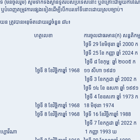
 (មិនចូលរួម) សូមទាក់ទងស្ថានទូតរបស់ប្រទេសនោះ ឬពិគ្រោះជាមួយការណែនាំអ
រុក ឬបំពេញតម្រូវការផ្សេងទៀតដើម្បីបើកបរទៅទីនោះដោយស្របច្បាប់។
វីយែន ត្រូវបានអនុម័តដោយរដ្ឋចំនួន ៨៤៖
ហត្ថលេខា
ការចូលជាធរមាន(ក) សន្តតិកម្ម
ថ្ងៃទី 29 ខែមិថុនា ឆ្នាំ 2000 ក
ថ្ងៃទី 25 ខែ កញ្ញា ឆ្នាំ 2024 ក
ថ្ងៃទី ៨ ខែកុម្ភៈ ឆ្នាំ ២០០៥ ក
ថ្ងៃទី 8 ខែវិច្ឆិកាឆ្នាំ 1968
១១ សីហា ១៩៨១
ថ្ងៃទី 3 ខែកក្កដា ឆ្នាំ 2002 ក
ថ្ងៃទី ១៤ ខែ ឧសភា ឆ្នាំ ១៩៩១
ថ្ងៃទី 4 ខែឧសភា ឆ្នាំ 1973 ក
ថ្ងៃទី 8 ខែវិច្ឆិកាឆ្នាំ 1968
18 មិថុនា 1974
ថ្ងៃទី 8 ខែវិច្ឆិកាឆ្នាំ 1968
ថ្ងៃទី 16 ខែវិច្ឆិកាឆ្នាំ 1988
ថ្ងៃទី 7 ខែកក្កដា ឆ្នាំ 2022 ក
េហ្គោវីណា
1 កញ្ញា 1993 ឃ