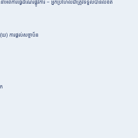
ំពីការធ្វើដំណើរផ្លូវការ – អ្នកប្រហែលជាត្រូវទទួលបានលិខិត
(ឃ) ការផ្តល់សច្ចាប័ន
 ក