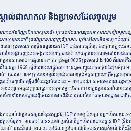
ស្គាល់ជាសាកល និងប្រទេសដែលចូលរួម
ាសកលនៃប័ណ្ណបើកបរអន្តរជាតិ៖ ប្រទេសដែលមានស្រមោលពណ៌ខៀវទទួលស្គាល់ ID
ារសហប្រជាជាតិ (ពណ៌ប្រផេះបង្ហាញពីប្រទេស ឬតំបន់ដែលមិនមាន)។
ប័ណ្ណបើ
មពិតទៅ
ប្រទេសភាគច្រើនទទួលយក
IDP ជាឯកសារត្រឹមត្រូវសម្រាប់ភ្ញៀវបរទ
លនៃសន្ធិសញ្ញារបស់អង្គការសហប្រជាជាតិ ហើយប្រទេសណាមួយដែលជាភាគីនៃអ
វពីប្រទេសសមាជិកផ្សេងទៀត។ គិតត្រឹមឆ្នាំ 2025
ប្រទេសជាង 100 គឺជាភាគីនៃអ
ងវីយែនឆ្នាំ 1968 ស្តីពីចរាចរណ៍ផ្លូវគោក។ នេះរួមបញ្ចូលភាគច្រើននៃទ្វីបអឺរ៉ុប អ
។ សរុបមក IDP ត្រូវបានទទួលស្គាល់ថាជាទម្រង់អត្តសញ្ញាណត្រឹមត្រូវសម្រា
ារឿយៗលើកឡើងពីចំនួនខ្ពស់ជាងនេះ – ឧទាហរណ៍ សមាគមយានយន្តអាមេរិកក
ារបញ្ជាក់អត្តសញ្ញាណផ្លូវការសម្រាប់អ្នកបើកបរ។ នៅក្នុងប្រទេសទាំងនេះជាច
របំពានដែលបណ្តាលឱ្យមានការផាកពិន័យ ឬការលំបាកជាមួយអាជ្ញាធរ ជាពិសេស
នុងការយល់ថាប្រទេសមួយចំនួនតម្រូវឱ្យ
IDP តាមច្បាប់សម្រាប់អ្នកបើកបរបរទ
អនុវត្តល្អបំផុត។ “ទាមទារ” មានន័យថា ប្រសិនបើអ្នកបើកបរដោយគ្មាន IDP (និងអ
នណែនាំ” មានន័យថា ខណៈពេលដែលវាប្រហែលជាមិនមានកាតព្វកិច្ចយ៉ាងតឹងរ៉ឹង