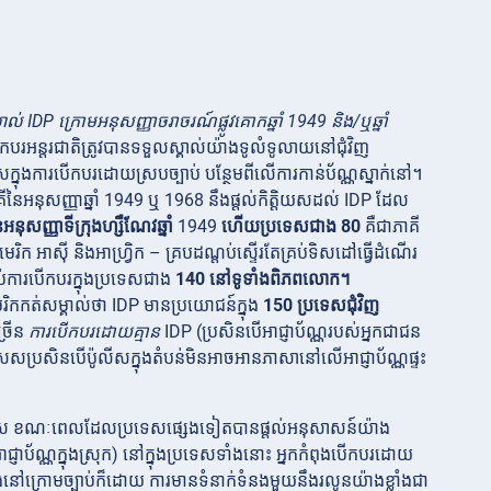
P ក្រោមអនុសញ្ញាចរាចរណ៍ផ្លូវគោកឆ្នាំ 1949 និង/ឬឆ្នាំ
កបរអន្តរជាតិត្រូវបានទទួលស្គាល់យ៉ាងទូលំទូលាយនៅជុំវិញ
េសក្នុងការបើកបរដោយស្របច្បាប់ បន្ថែមពីលើការកាន់ប័ណ្ណស្នាក់នៅ។
នុសញ្ញាឆ្នាំ 1949 ឬ 1968 នឹងផ្តល់កិត្តិយសដល់ IDP ដែល
នុសញ្ញាទីក្រុងហ្សឺណែវឆ្នាំ
1949
ហើយប្រទេសជាង 80
គឺជាភាគី
ាមេរិក អាស៊ី និងអាហ្រ្វិក – គ្របដណ្តប់ស្ទើរតែគ្រប់ទិសដៅធ្វើដំណើរ
ប់ការបើកបរក្នុងប្រទេសជាង
140 នៅទូទាំងពិភពលោក។
ត់សម្គាល់ថា IDP មានប្រយោជន៍ក្នុង
150 ប្រទេសជុំវិញ
្រើន
ការបើកបរដោយគ្មាន
IDP (ប្រសិនបើអាជ្ញាប័ណ្ណរបស់អ្នកជាជន
ប្រសិនបើប៉ូលីសក្នុងតំបន់មិនអាចអានភាសានៅលើអាជ្ញាប័ណ្ណផ្ទះ
េស
ខណៈពេលដែលប្រទេសផ្សេងទៀតបានផ្តល់អនុសាសន៍យ៉ាង
ាជ្ញាប័ណ្ណក្នុងស្រុក) នៅក្នុងប្រទេសទាំងនោះ អ្នកកំពុងបើកបរដោយ
នៅក្រោមច្បាប់ក៏ដោយ ការមានទំនាក់ទំនងមួយនឹងរលូនយ៉ាងខ្លាំងជា