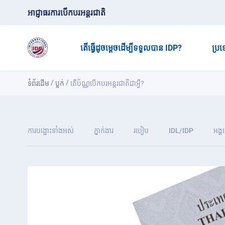
អាជ្ញាធរការបើកបរអន្តរជាតិ
តើធ្វើដូចម្តេចដើម្បីទទួលបាន IDP?
ប្រ
/
/
ទំព័រដើម
ប្លក់
តើប័ណ្ណបើកបរអន្តរជាតិជាអ្វី?
ការបង្ហោះទាំងអស់
ភ្នាក់ងារ
របៀប
IDL/IDP
អង្គ