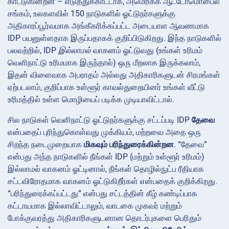
காட்டுகின்றன – எடுத்துக்காட்டாக, அமெரிக்க ஆட்டோமொபைல்
சங்கம், உலகளவில்
150 நாடுகளில் ஓட்டுநர்களுக்கு
அதிகாரப்பூர்வமாக அங்கீகரிக்கப்பட்ட அடையாள ஆவணமாக
IDP பயனுள்ளதாக இருப்பதாகக் குறிப்பிடுகிறது. இந்த நாடுகளில்
பலவற்றில், IDP
இல்லாமல்
வாகனம் ஓட்டுவது (உங்கள் உரிமம்
வெளிநாட்டு உரிமமாக இருந்தால்) ஒரு மீறலாக இருக்கலாம்,
இதன் விளைவாக அபராதம் அல்லது அதிகாரிகளுடன் சிரமங்கள்
ஏற்படலாம், குறிப்பாக உள்ளூர் காவல்துறையினர் உங்கள் வீட்டு
உரிமத்தில் உள்ள மொழியைப் படிக்க முடியாவிட்டால்.
சில நாடுகள் வெளிநாட்டு ஓட்டுநர்களுக்கு சட்டப்படி IDP
தேவை
என்பதைப் புரிந்துகொள்வது முக்கியம், மற்றவை அதை ஒரு
சிறந்த நடைமுறையாக
மிகவும் பரிந்துரைக்கின்றன
. “தேவை”
என்பது அந்த நாடுகளில் நீங்கள் IDP (மற்றும் உள்ளூர் உரிமம்)
இல்லாமல் வாகனம் ஓட்டினால், நீங்கள் தொழில்நுட்ப ரீதியாக
சட்டவிரோதமாக வாகனம் ஓட்டுகிறீர்கள் என்பதைக் குறிக்கிறது.
“பரிந்துரைக்கப்பட்டது” என்பது சட்டத்தின் கீழ் கண்டிப்பாக
கட்டாயமாக இல்லாவிட்டாலும், வாடகை முகவர் மற்றும்
போக்குவரத்து அதிகாரிகளுடனான தொடர்புகளை பெரிதும்