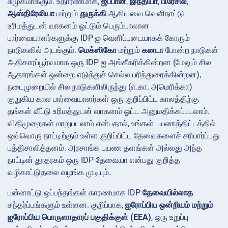
சுமுகமாக்கும். உதாரணமாக,
ஜப்பான்
,
இந்தியா
,
பிரேசில்
,
ஆஸ்திரேலியா
மற்றும்
துருக்கி
ஆகியவை வெளிநாட்டு
உரிமத்துடன் வாகனம் ஓட்டும் பெரும்பாலான
பார்வையாளர்களுக்கு IDP ஐ வெளிப்படையாகக் கோரும்
நாடுகளில் அடங்கும்.
மெக்ஸிகோ
மற்றும்
கனடா
போன்ற நாடுகள்
அதிகாரப்பூர்வமாக ஒரு IDP ஐ அங்கீகரிக்கின்றன (மேலும் சில
ஆதாரங்கள் ஒன்றை எடுத்துச் செல்ல பரிந்துரைக்கின்றன),
நடைமுறையில் சில நாடுகளிலிருந்து (எ.கா. அமெரிக்கா)
குறுகிய கால பார்வையாளர்கள் ஒரு குறிப்பிட்ட காலத்திற்கு
தங்கள் வீட்டு உரிமத்துடன் வாகனம் ஓட்ட அனுமதிக்கப்படலாம்.
விதிமுறைகள் மாறுபடலாம் என்பதால், உங்கள் பயணத்திட்டத்தில்
ஒவ்வொரு நாட்டிற்கும் உள்ள குறிப்பிட்ட தேவைகளைச் சரிபார்ப்பது
புத்திசாலித்தனம். அரசாங்க பயண தளங்கள் அல்லது அந்த
நாட்டின் தூதரகம் ஒரு IDP தேவையா என்பது குறித்த
வழிகாட்டுதலை வழங்க முடியும்.
பன்னாட்டு ஒப்பந்தங்கள் காரணமாக IDP
தேவையில்லாத
சந்தர்ப்பங்களும் உள்ளன. குறிப்பாக,
ஐரோப்பிய ஒன்றியம் மற்றும்
ஐரோப்பிய பொருளாதாரப் பகுதிக்குள் (EEA)
, ஒரு உறுப்பு