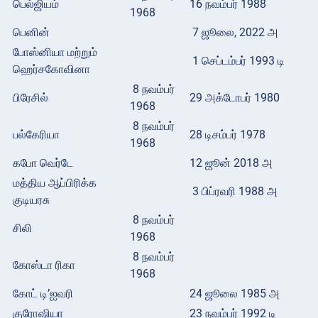
பெல்ஜியம்
16 நவம்பர் 1988
1968
பெனின்
7 ஜூலை, 2022 அ
போஸ்னியா மற்றும்
1 செப்டம்பர் 1993 டி
ஹெர்சகோவினா
8 நவம்பர்
பிரேசில்
29 அக்டோபர் 1980
1968
8 நவம்பர்
பல்கேரியா
28 டிசம்பர் 1978
1968
கபோ வெர்டே
12 ஜூன் 2018 அ
மத்திய ஆப்பிரிக்க
3 பிப்ரவரி 1988 அ
குடியரசு
8 நவம்பர்
சிலி
1968
8 நவம்பர்
கோஸ்டா ரிகா
1968
கோட் டி’ஐவரி
24 ஜூலை 1985 அ
குரோஷியா
23 நவம்பர் 1992 டி