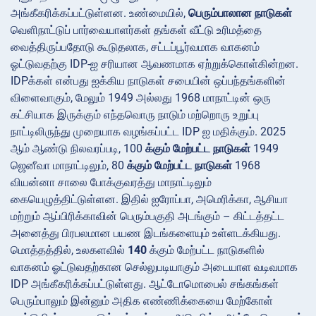
அங்கீகரிக்கப்பட்டுள்ளன. உண்மையில்,
பெரும்பாலான நாடுகள்
வெளிநாட்டுப் பார்வையாளர்கள் தங்கள் வீட்டு உரிமத்தை
வைத்திருப்பதோடு கூடுதலாக, சட்டப்பூர்வமாக வாகனம்
ஓட்டுவதற்கு IDP-ஐ சரியான ஆவணமாக ஏற்றுக்கொள்கின்றன.
IDPக்கள் என்பது ஐக்கிய நாடுகள் சபையின் ஒப்பந்தங்களின்
விளைவாகும், மேலும் 1949 அல்லது 1968 மாநாட்டின் ஒரு
கட்சியாக இருக்கும் எந்தவொரு நாடும் மற்றொரு உறுப்பு
நாட்டிலிருந்து முறையாக வழங்கப்பட்ட IDP ஐ மதிக்கும். 2025
ஆம் ஆண்டு நிலவரப்படி, 100
க்கும் மேற்பட்ட நாடுகள்
1949
ஜெனீவா மாநாட்டிலும், 80
க்கும் மேற்பட்ட நாடுகள்
1968
வியன்னா சாலை போக்குவரத்து மாநாட்டிலும்
கையெழுத்திட்டுள்ளன. இதில் ஐரோப்பா, அமெரிக்கா, ஆசியா
மற்றும் ஆப்பிரிக்காவின் பெரும்பகுதி அடங்கும் – கிட்டத்தட்ட
அனைத்து பிரபலமான பயண இடங்களையும் உள்ளடக்கியது.
மொத்தத்தில், உலகளவில்
140
க்கும் மேற்பட்ட நாடுகளில்
வாகனம் ஓட்டுவதற்கான செல்லுபடியாகும் அடையாள வடிவமாக
IDP அங்கீகரிக்கப்பட்டுள்ளது. ஆட்டோமொபைல் சங்கங்கள்
பெரும்பாலும் இன்னும் அதிக எண்ணிக்கையை மேற்கோள்