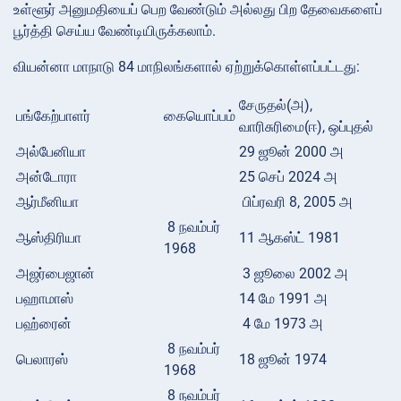
உள்ளூர் அனுமதியைப் பெற வேண்டும் அல்லது பிற தேவைகளைப்
பூர்த்தி செய்ய வேண்டியிருக்கலாம்.
வியன்னா மாநாடு 84 மாநிலங்களால் ஏற்றுக்கொள்ளப்பட்டது:
சேருதல்(அ),
பங்கேற்பாளர்
கையொப்பம்
வாரிசுரிமை(ஈ), ஒப்புதல்
அல்பேனியா
29 ஜூன் 2000 அ
அன்டோரா
25 செப் 2024 அ
ஆர்மீனியா
பிப்ரவரி 8, 2005 அ
8 நவம்பர்
ஆஸ்திரியா
11 ஆகஸ்ட் 1981
1968
அஜர்பைஜான்
3 ஜூலை 2002 அ
பஹாமாஸ்
14 மே 1991 அ
பஹ்ரைன்
4 மே 1973 அ
8 நவம்பர்
பெலாரஸ்
18 ஜூன் 1974
1968
8 நவம்பர்