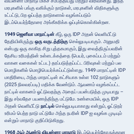
வியன்னா மாநாடு மிகச் சமீபத்தியது மற்றும் விரிவானது. இந்த
மரபுகளில் பங்கு வகிக்கும் நாடுகள், மரபுகளின் விதிகளுக்கு
உட்பட்டு, பிற ஒப்பந்த நாடுகளால் வழங்கப்படும்
இடம்பெயர்ந்தோரை அங்கீகரிக்க ஒப்புக்கொள்கின்றன.
1949 ஜெனீவா மாநாட்டின்
கீழ், ஒரு IDP அதன் வெளியீட்டு
தேதியிலிருந்து
ஒரு வருடத்திற்கு
செல்லுபடியாகும். அனுமதி
என்பது ஒரு காகித சிறு புத்தகமாகும், இது வைத்திருப்பவரின்
தேசிய உரிமத்தின் உள்ளடக்கத்தை (பெயர், புகைப்படம் மற்றும்
வாகன வகைகள் உட்பட) தரப்படுத்தப்பட்ட பிரிவுகள் மற்றும் பல
மொழிகளில் மொழிபெயர்க்கப்பட்டுள்ளது. 1949 மாநாட்டின் IDP
மாதிரியை, அந்த மாநாட்டின் கட்சியாக உள்ள 102 நாடுகளும்
(2025 நிலவரப்படி) மதிக்க வேண்டும். ஆவணம் வழங்கப்பட்ட
நாட்டில் வாகனம் ஓட்டுவதற்கு அதைப் பயன்படுத்த முடியாது –
இது சர்வதேச பயணத்திற்கு மட்டுமே. உண்மையில், ஒரு IDP
அதன் வெளியீட்டு
நாட்டில்
செல்லுபடியாகாது என்றும், ஓட்டுநர்
உரிமம் பெற்ற நாடு மட்டுமே அந்த நபரின் IDP ஐ வழங்க முடியும்
என்றும் மாநாடு குறிப்பிடுகிறது.
1968 ஆம் ஆண்டு வியன்னா மாநாடு
இடம்பெயர்ந்தோருக்கான