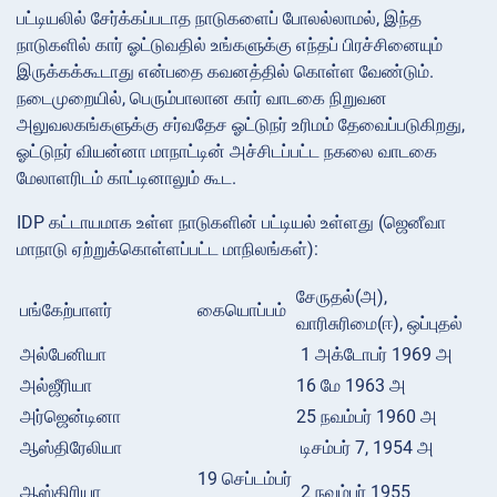
பட்டியலில் சேர்க்கப்படாத நாடுகளைப் போலல்லாமல், இந்த
நாடுகளில் கார் ஓட்டுவதில் உங்களுக்கு எந்தப் பிரச்சினையும்
இருக்கக்கூடாது என்பதை கவனத்தில் கொள்ள வேண்டும்.
நடைமுறையில், பெரும்பாலான கார் வாடகை நிறுவன
அலுவலகங்களுக்கு சர்வதேச ஓட்டுநர் உரிமம் தேவைப்படுகிறது,
ஓட்டுநர் வியன்னா மாநாட்டின் அச்சிடப்பட்ட நகலை வாடகை
மேலாளரிடம் காட்டினாலும் கூட.
IDP கட்டாயமாக உள்ள நாடுகளின் பட்டியல் உள்ளது (ஜெனீவா
மாநாடு ஏற்றுக்கொள்ளப்பட்ட மாநிலங்கள்):
சேருதல்(அ),
பங்கேற்பாளர்
கையொப்பம்
வாரிசுரிமை(ஈ), ஒப்புதல்
அல்பேனியா
1 அக்டோபர் 1969 அ
அல்ஜீரியா
16 மே 1963 அ
அர்ஜென்டினா
25 நவம்பர் 1960 அ
ஆஸ்திரேலியா
டிசம்பர் 7, 1954 அ
19 செப்டம்பர்
ஆஸ்திரியா
2 நவம்பர் 1955