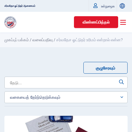
சர்வதேச ஓட்டுநர் ஆணையம்
உள்நுழைக
விண்ணப்பித்தல்
முகப்புப் பக்கம்
/
வலைப்பதிவு
/
சர்வதேச ஓட்டுநர் உரிமம் என்றால் என்ன?
குழுசேரவும்