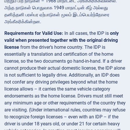
மற்றும் பிற நாடுகள் – 1968 மாநாட்டை
அங்கீகரிக்கவில்லை
.
அந்த நாடுகள் பொதுவாக 1949 மாநாட்டின் கீழ் அல்லது
தனித்தனி பரஸ்பர ஏற்பாடுகள் மூலம் இடம்பெயர்ந்தோரை
அங்கீகரிக்கின்றன.
Requirements for Valid Use:
In all cases, the IDP is
only
valid when presented together with the original driving
license
from the driver’s home country​. The IDP is
essentially a translation and certification of the home
license, so the two documents go hand-in-hand. If a driver
cannot produce their actual domestic license, the IDP alone
is not sufficient to legally drive. Additionally, an IDP does
not confer any driving privileges beyond what the home
license allows – it carries the same vehicle category
endorsements as the home license​. Drivers must still meet
any minimum age or other requirements of the country they
are visiting. (Under international rules, countries may refuse
to recognize foreign licenses – even with an IDP – if the
driver is under 18 years old, or under 21 for certain heavy