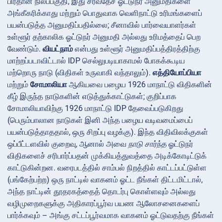
பிரதான நிலப்பகுதி, இது சர்வதேச ஓட்டுநர் அனுமதிகளை
அங்கீகரிக்காது மற்றும் பொதுவாக வெளிநாட்டு உரிமங்களைப்
பயன்படுத்த அனுமதிப்பதில்லை; சீனாவில் பார்வையாளர்கள்
உள்ளூர் தற்காலிக ஓட்டுநர் அனுமதி அல்லது உரிமத்தைப் பெற
வேண்டும்.
வியட்நாம்
என்பது உள்ளூர் அனுமதிப்பத்திரத்திற்கு
மாற்றப்படாவிட்டால் IDP செல்லுபடியாகாமல் போகக்கூடிய
மற்றொரு நாடு (விதிகள் உருவாகி வந்தாலும்).
எத்தியோப்பியா
மற்றும்
சோமாலியா
ஆகியவை பழைய 1926 மாநாட்டு விதிகளின்
கீழ் இருந்த நாடுகளின் எடுத்துக்காட்டுகள்; குறிப்பாக
சோமாலியாவிற்கு 1926 மாநாட்டு IDP தேவைப்படுகிறது
(பெரும்பாலான நாடுகள் இனி அந்த பழைய வடிவமைப்பைப்
பயன்படுத்தாததால், ஒரு சிறப்பு வழக்கு). இந்த விதிவிலக்குகள்
ஒப்பீட்டளவில் குறைவு, ஆனால் அவை
நாடு சார்ந்த
ஓட்டுநர்
விதிகளைச் சரிபார்ப்பதன் முக்கியத்துவத்தை அடிக்கோடிட்டுக்
காட்டுகின்றன. வரைபடத்தில் சாம்பல் நிறத்தில் காட்டப்பட்டுள்ள
(பங்கேற்பற்ற) ஒரு நாட்டில் வாகனம் ஓட்ட நீங்கள் திட்டமிட்டால்,
அந்த நாட்டின் தூதரகத்தைத் தொடர்பு கொள்ளவும் அல்லது
வழிமுறைகளுக்கு அதிகாரப்பூர்வ பயண ஆலோசனைகளைப்
பார்க்கவும் – அங்கு சட்டப்பூர்வமாக வாகனம் ஓட்டுவதற்கு நீங்கள்