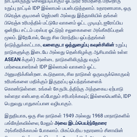
நாட்டிலிருந்து செல்லுபடியாகும் ஓட்டுநர் உரிமத்தை மற்றொரு
உறுப்பு நாட்டில் IDP இல்லாமல் பயன்படுத்தலாம். உதாரணமாக, ஒரு
பிரெஞ்சு குடிமகன் ஜெர்மனி அல்லது இத்தாலியில் தங்கள்
பிரெஞ்சு உரிமத்தில் மட்டுமே வாகனம் ஓட்ட முடியும், ஐரோப்பிய
ஒன்றிய சட்டம் பரஸ்பர ஓட்டுநர் சலுகைகளை அங்கீகரிப்பதன்
மூலம். இதேபோல், வேறு சில பிராந்திய ஒப்பந்தங்கள்
(எடுத்துக்காட்டாக,
வளைகுடா ஒத்துழைப்பு கவுன்சிலின்
உறுப்பு
நாடுகளுக்கு இடையே அல்லது தென்கிழக்கு ஆசியாவில் உள்ள
ASEAN
க்குள்) அண்டை நாடுகளிலிருந்து வரும்
பார்வையாளர்கள் IDP இல்லாமல் வாகனம் ஓட்ட
அனுமதிக்கின்றன. கூடுதலாக, சில நாடுகள் ஒருவருக்கொருவர்
உரிமங்களை மதிக்கும் இருதரப்பு ஒப்பந்தங்களைக்
கொண்டுள்ளன. உங்கள் சேருமிடத்திற்கு அத்தகைய ஏற்பாடு
உள்ளதா என்பதை எப்போதும் சரிபார்க்கவும்; இல்லையெனில், IDP
பெறுவது பாதுகாப்பான வழியாகும்.
இறுதியாக, ஒரு சில நாடுகள் 1949 அல்லது 1968 மாநாடுகளில்
பங்கேற்கவில்லை
, மேலும்
அவை இடம்பெயர்ந்தோரை
அங்கீகரிக்காமல் போகலாம். மிகப்பெரிய உதாரணம் சீனாவின்