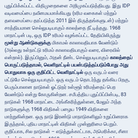
புதுப்பிக்கப்பட்ட விதிமுறைகளை அறிமுகப்படுத்தியது. இது IDP
வடிவமைப்பை நவீனமயமாக்கியது (உரிம வகைகள் மற்றும்
தளவமைப்பை தரப்படுத்த 2011 இல் திருத்தங்களுடன்) மற்றும்
சாத்தியமான செல்லுபடியாகும் காலத்தை நீட்டித்தது. 1968
மாநாட்டின் படி, ஒரு IDP உரிமம் வழங்கப்பட்ட தேதியிலிருந்து
மூன்று ஆண்டுகளுக்கு
மிகாமல் காலாவதியாக வேண்டும்
(அல்லது உள்நாட்டு உரிமம் காலாவதியாகும் வரை, விரைவில்
என்றால்). இருப்பினும், அதன் நீண்ட செல்லுபடியாகும்
காலத்தைப்
பொருட்படுத்தாமல், வெளிநாட்டில் பயன்படுத்தப்படும்போது அது
பொதுவாக ஒரு குறிப்பிட்ட வெளிநாட்டில்
ஒரு வருடம் வரை
மட்டுமே செல்லுபடியாகும். ஒரு வருடம் தொடர்ந்து தங்கிய பிறகு,
பெரும்பாலான நாடுகள் ஓட்டுநர் உள்ளூர் உரிமத்தைப் பெற
வேண்டும் என்று கோருகின்றன. சமீபத்திய புதுப்பிப்பின்படி, 83
நாடுகள் 1968 மாநாட்டை அங்கீகரித்துள்ளன, மேலும் அந்த
நாடுகளுக்கு 1968 விதிகள் பழைய 1949 விதிகளை
மாற்றுகின்றன. ஒரு நாடு இரண்டு மாநாடுகளிலும் உறுப்பினராக
இருந்தால், புதிய மாநாட்டின் விதிகள் முன்னுரிமை பெறும்.
குறிப்பாக, சில நாடுகள் – எடுத்துக்காட்டாக, அமெரிக்கா, சீனா