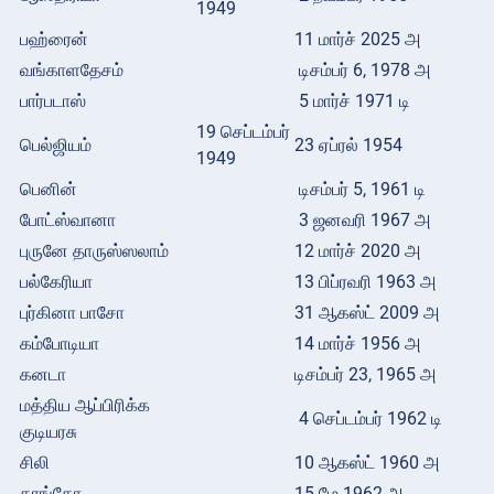
1949
பஹ்ரைன்
11 மார்ச் 2025 அ
வங்காளதேசம்
டிசம்பர் 6, 1978 அ
பார்படாஸ்
5 மார்ச் 1971 டி
19 செப்டம்பர்
பெல்ஜியம்
23 ஏப்ரல் 1954
1949
பெனின்
டிசம்பர் 5, 1961 டி
போட்ஸ்வானா
3 ஜனவரி 1967 அ
புருனே தாருஸ்ஸலாம்
12 மார்ச் 2020 அ
பல்கேரியா
13 பிப்ரவரி 1963 அ
புர்கினா பாசோ
31 ஆகஸ்ட் 2009 அ
கம்போடியா
14 மார்ச் 1956 அ
கனடா
டிசம்பர் 23, 1965 அ
மத்திய ஆப்பிரிக்க
4 செப்டம்பர் 1962 டி
குடியரசு
சிலி
10 ஆகஸ்ட் 1960 அ
காங்கோ
15 மே 1962 அ