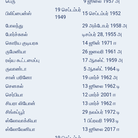
பெரு
9 ஜூலை 1957 அ
19 செப்டம்பர்
பிலிப்பைன்ஸ்
15 செப்டம்பர் 1952
1949
போலந்து
29 அக்டோபர் 1958 அ
போர்ச்சுகல்
டிசம்பர் 28, 1955 அ
கொரிய குடியரசு
14 ஜூன் 1971 ஈ
ருமேனியா
26 ஜனவரி 1961 அ
ரஷ்ய கூட்டமைப்பு
17 ஆகஸ்ட் 1959 அ
ருவாண்டா
5 ஆகஸ்ட் 1964 டி
சான் மரினோ
19 மார்ச் 1962 அ
செனகல்
13 ஜூலை 1962 டி
செர்பியா
12 மார்ச் 2001 ஈ
சியரா லியோன்
13 மார்ச் 1962 ஈ
சிங்கப்பூர்
29 நவம்பர் 1972 டி
ஸ்லோவாக்கியா
1 பிப்ரவரி 1993 டி
ஸ்லோவேனியா
13 ஜூலை 2017 ஈ
19 செப்டம்பர்