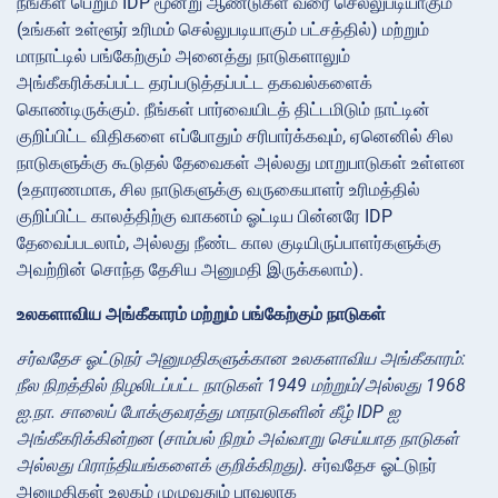
நீங்கள் பெறும் IDP மூன்று ஆண்டுகள் வரை செல்லுபடியாகும்
(உங்கள் உள்ளூர் உரிமம் செல்லுபடியாகும் பட்சத்தில்) மற்றும்
மாநாட்டில் பங்கேற்கும் அனைத்து நாடுகளாலும்
அங்கீகரிக்கப்பட்ட தரப்படுத்தப்பட்ட தகவல்களைக்
கொண்டிருக்கும். நீங்கள் பார்வையிடத் திட்டமிடும் நாட்டின்
குறிப்பிட்ட விதிகளை எப்போதும் சரிபார்க்கவும், ஏனெனில் சில
நாடுகளுக்கு கூடுதல் தேவைகள் அல்லது மாறுபாடுகள் உள்ளன
(உதாரணமாக, சில நாடுகளுக்கு வருகையாளர் உரிமத்தில்
குறிப்பிட்ட காலத்திற்கு வாகனம் ஓட்டிய பின்னரே IDP
தேவைப்படலாம், அல்லது நீண்ட கால குடியிருப்பாளர்களுக்கு
அவற்றின் சொந்த தேசிய அனுமதி இருக்கலாம்).
உலகளாவிய அங்கீகாரம் மற்றும் பங்கேற்கும் நாடுகள்
சர்வதேச ஓட்டுநர் அனுமதிகளுக்கான உலகளாவிய அங்கீகாரம்:
நீல நிறத்தில் நிழலிடப்பட்ட நாடுகள் 1949 மற்றும்/அல்லது 1968
ஐ.நா. சாலைப் போக்குவரத்து மாநாடுகளின் கீழ் IDP ஐ
அங்கீகரிக்கின்றன (சாம்பல் நிறம் அவ்வாறு செய்யாத நாடுகள்
அல்லது பிராந்தியங்களைக் குறிக்கிறது).
சர்வதேச ஓட்டுநர்
அனுமதிகள் உலகம் முழுவதும் பரவலாக