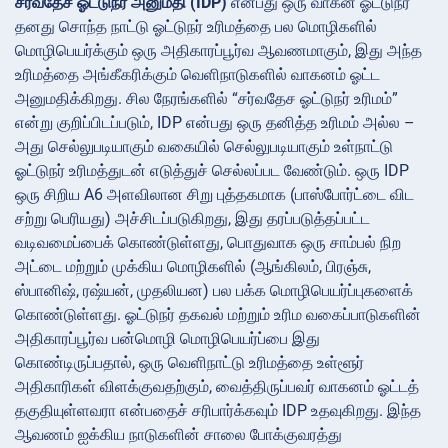
சர்வதேச ஓட்டுநர் அனுமதி (IDP)
என்பது ஒரு வாகன ஓட்டுநர்
தனது சொந்த நாட்டு ஓட்டுநர் உரிமத்தை பல மொழிகளில்
மொழிபெயர்க்கும் ஒரு அதிகாரப்பூர்வ ஆவணமாகும், இது அந்த
உரிமத்தை அங்கீகரிக்கும் வெளிநாடுகளில் வாகனம் ஓட்ட
அனுமதிக்கிறது. சில நேரங்களில் “சர்வதேச ஓட்டுநர் உரிமம்”
என்று குறிப்பிடப்படும், IDP என்பது ஒரு தனித்த உரிமம் அல்ல –
அது செல்லுபடியாகும் வகையில் செல்லுபடியாகும் உள்நாட்டு
ஓட்டுநர் உரிமத்துடன் எடுத்துச் செல்லப்பட வேண்டும். ஒரு IDP
ஒரு சிறிய A6 அளவிலான சிறு புத்தகமாக (பாஸ்போர்ட்டை விட
சற்று பெரியது) அச்சிடப்படுகிறது, இது தரப்படுத்தப்பட்ட
வடிவமைப்பைக் கொண்டுள்ளது, பொதுவாக ஒரு சாம்பல் நிற
அட்டை மற்றும் முக்கிய மொழிகளில் (ஆங்கிலம், பிரஞ்சு,
ஸ்பானிஷ், ரஷ்யன், முதலியன) பல பக்க மொழிபெயர்ப்புகளைக்
கொண்டுள்ளது. ஓட்டுநர் தகவல் மற்றும் உரிம வகைப்பாடுகளின்
அதிகாரப்பூர்வ பன்மொழி மொழிபெயர்ப்பை இது
கொண்டிருப்பதால், ஒரு வெளிநாட்டு உரிமத்தை உள்ளூர்
அதிகாரிகள் விளக்குவதற்கும், வைத்திருப்பவர் வாகனம் ஓட்டத்
தகுதியுள்ளவரா என்பதைச் சரிபார்க்கவும் IDP உதவுகிறது. இந்த
ஆவணம் ஐக்கிய நாடுகளின் சாலை போக்குவரத்து