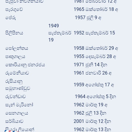
පැපුවා නිව්ගිනියාව
1981 පෙබරවාරි 12 අ
පැරගුවේ
1965 ඔක්තෝබර් 18 අ
පේරු
1957 ජූලි 9 අ
1949
පිලිපීනය
සැප්තැම්බර්
1952 සැප්තැම්බර් 15
19
පෝලන්තය
1958 ඔක්තෝබර් 29 අ
පෘතුගාලය
1955 දෙසැම්බර් 28 අ
කොරියානු ජනරජය
1971 ජුනි 14 දින
රුමේනියාව
1961 ජනවාරි 26 අ
රුසියානු
1959 අගෝස්තු 17 අ
සමූහාණ්ඩුව
රුවන්ඩාව
1964 අගෝස්තු 5 දින
සැන් මැරිනෝ
1962 මාර්තු 19 අ
සෙනගාලය
1962 ජූලි 13 දින
සර්බියාව
2001 මාර්තු 12 දින
සියරා ලියොන්
1962 මාර්තු 13 දින