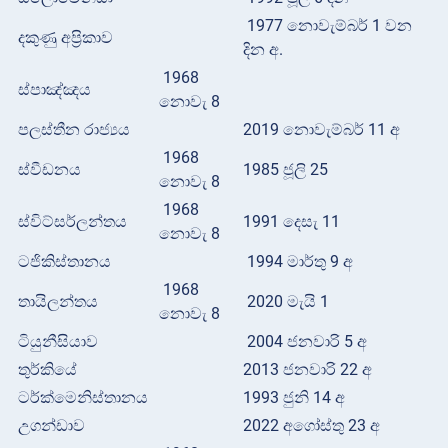
1977 නොවැම්බර් 1 වන
දකුණු අප්‍රිකාව
දින අ.
1968
ස්පාඤ්ඤය
නොවැ 8
පලස්තීන රාජ්‍යය
2019 නොවැම්බර් 11 අ
1968
ස්වීඩනය
1985 ජූලි 25
නොවැ 8
1968
ස්විට්සර්ලන්තය
1991 දෙසැ 11
නොවැ 8
ටජිකිස්තානය
1994 මාර්තු 9 අ
1968
තායිලන්තය
2020 මැයි 1
නොවැ 8
ටියුනීසියාව
2004 ජනවාරි 5 අ
තුර්කියේ
2013 ජනවාරි 22 අ
ටර්ක්මෙනිස්තානය
1993 ජුනි 14 අ
උගන්ඩාව
2022 අගෝස්තු 23 අ