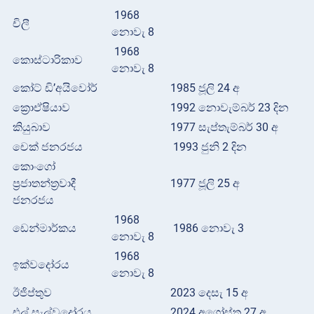
1968
චිලී
නොවැ 8
1968
කොස්ටාරිකාව
නොවැ 8
කෝට් ඩි’අයිවෝර්
1985 ජූලි 24 අ
ක්‍රොඒෂියාව
1992 නොවැම්බර් 23 දින
කියුබාව
1977 සැප්තැම්බර් 30 අ
චෙක් ජනරජය
1993 ජුනි 2 දින
කොංගෝ
ප්‍රජාතන්ත්‍රවාදී
1977 ජූලි 25 අ
ජනරජය
1968
ඩෙන්මාර්කය
1986 නොවැ 3
නොවැ 8
1968
ඉක්වදෝරය
නොවැ 8
ඊජිප්තුව
2023 දෙසැ 15 අ
එල් සැල්වදෝරය
2024 අගෝස්තු 27 අ