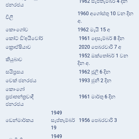
1962 සැප්තැම්බර් 4 දින
ජනරජය
1960 අගෝස්තු 10 වන දින
චිලී
අ.
කොංගෝව
1962 මැයි 15 අ
කෝට් ඩි’අයිවෝර්
1961 දෙසැම්බර් 8 දින
ක්‍රොඒෂියාව
2020 පෙබරවාරි 7 අ
1952 ඔක්තෝබර් 1 වන
කියුබාව
දින අ.
සයිප්‍රසය
1962 ජූලි 6 දින
චෙක් ජනරජය
1993 ජුනි 2 දින
කොංගෝ
ප්‍රජාතන්ත්‍රවාදී
1961 මාර්තු 6 දින
ජනරජය
1949
ඩෙන්මාර්කය
සැප්තැම්බර්
1956 පෙබරවාරි 3
19
1949