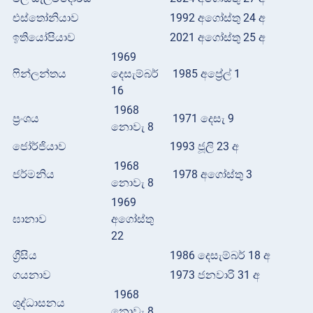
එස්තෝනියාව
1992 අගෝස්තු 24 අ
ඉතියෝපියාව
2021 අගෝස්තු 25 අ
1969
ෆින්ලන්තය
දෙසැම්බර්
1985 අප්‍රේල් 1
16
1968
ප්‍රංශය
1971 දෙසැ 9
නොවැ 8
ජෝර්ජියාව
1993 ජූලි 23 අ
1968
ජර්මනිය
1978 අගෝස්තු 3
නොවැ 8
1969
ඝානාව
අගෝස්තු
22
ග්‍රීසිය
1986 දෙසැම්බර් 18 අ
ගයනාව
1973 ජනවාරි 31 අ
1968
ශුද්ධාසනය
නොවැ 8