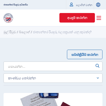
ජාත්‍යන්තර රියදුරු අධිකාරිය
ලොගින් වන්න
අයදුම් කරන්න
මුල් පිටුව
/
බ්ලොග්
/
ජාත්‍යන්තර රියදුරු බලපත්‍රයක් යනු කුමක්ද?
සබ්ස්ක්‍රියිබ් කරන්න