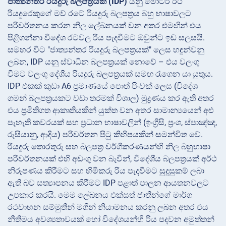
ජාත්‍යන්තර රියදුරු බලපත්‍රයක් (IDP)
යනු මෝටර් රථ
රියදුරෙකුගේ මව් රටේ රියදුරු බලපත්‍රය බහු භාෂාවලට
පරිවර්තනය කරන නිල ලේඛනයක් වන අතර එමඟින් එය
පිළිගන්නා විදේශ රටවල රිය පැදවීමට ඔවුන්ට ඉඩ සලසයි.
සමහර විට "ජාත්‍යන්තර රියදුරු බලපත්‍රයක්" ලෙස හඳුන්වනු
ලබන, IDP යනු ස්වාධීන බලපත්‍රයක් නොවේ – එය වලංගු
වීමට වලංගු දේශීය රියදුරු බලපත්‍රයක් සමඟ රැගෙන යා යුතුය.
IDP එකක් කුඩා A6 ප්‍රමාණයේ පොත් පිංචක් ලෙස (විදේශ
ගමන් බලපත්‍රයකට වඩා තරමක් විශාල) මුද්‍රණය කර ඇති අතර
එය ප්‍රමිතිගත ආකෘතියකින් යුක්ත වන අතර සාමාන්‍යයෙන් අළු
පැහැති කවරයක් සහ ප්‍රධාන භාෂාවලින් (ඉංග්‍රීසි, ප්‍රංශ, ස්පාඤ්ඤ,
රුසියානු, ආදිය) පරිවර්තන පිටු කිහිපයකින් සමන්විත වේ.
රියදුරු තොරතුරු සහ බලපත්‍ර වර්ගීකරණයන්හි නිල බහුභාෂා
පරිවර්තනයක් එහි අඩංගු වන බැවින්, විදේශීය බලපත්‍රයක් අර්ථ
නිරූපණය කිරීමට සහ හිමිකරු රිය පැදවීමට සුදුසුකම් ලබා
ඇති බව සත්‍යාපනය කිරීමට IDP පළාත් පාලන ආයතනවලට
උපකාර කරයි. මෙම ලේඛනය එක්සත් ජාතීන්ගේ මාර්ග
රථවාහන සම්මුතීන් මගින් නියාමනය කරනු ලබන අතර එය
නීතිමය අවශ්‍යතාවයක් හෝ විදේශයන්හි රිය පදවන අමුත්තන්