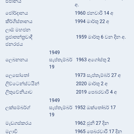
ජපානය
අ.
ජෝර්දානය
1960 ජනවාරි 14 අ
කිර්ගිස්තානය
1994 මාර්තු 22 අ
ලාඕ මහජන
ප්‍රජාතන්ත්‍රවාදී
1959 මාර්තු 6 වන දින අ.
ජනරජය
1949
ලෙබනනය
සැප්තැම්බර්
1963 අගෝස්තු 2
19
ලෙසෝතෝ
1973 සැප්තැම්බර් 27 අ
ලිච්ටෙන්ස්ටයින්
2020 මාර්තු 2 අ
ලිතුවේනියාව
2019 පෙබරවාරි 4 අ
1949
ලක්සම්බර්ග්
සැප්තැම්බර්
1952 ඔක්තෝබර් 17
19
මැඩගස්කරය
1962 ජුනි 27 දින
මලාවි
1965 පෙබරවාරි 17 දින