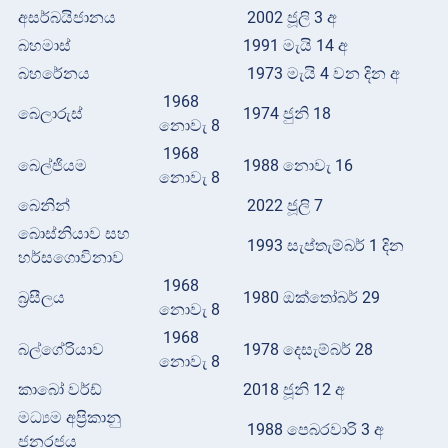
අසර්බයිජානය
2002 ජූලි 3 අ
බහමාස්
1991 මැයි 14 අ
බහරේනය
1973 මැයි 4 වන දින අ
1968
බෙලාරුස්
1974 ජුනි 18
නොවැ 8
1968
බෙල්ජියම
1988 නොවැ 16
නොවැ 8
බෙනින්
2022 ජූලි 7
බොස්නියාව සහ
1993 සැප්තැම්බර් 1 දින
හර්සගොවිනාව
1968
බ්‍රසීලය
1980 ඔක්තෝබර් 29
නොවැ 8
1968
බල්ගේරියාව
1978 දෙසැම්බර් 28
නොවැ 8
කාබෝ වර්ඩ්
2018 ජූනි 12 අ
මධ්‍යම අප්‍රිකානු
1988 පෙබරවාරි 3 අ
ජනරජය