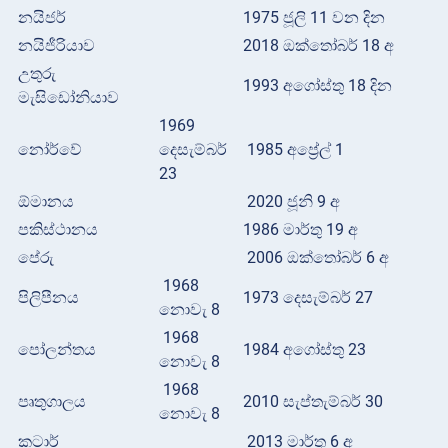
නයිජර්
1975 ජූලි 11 වන දින
නයිජීරියාව
2018 ඔක්තෝබර් 18 අ
උතුරු
1993 අගෝස්තු 18 දින
මැසිඩෝනියාව
1969
නෝර්වේ
දෙසැම්බර්
1985 අප්‍රේල් 1
23
ඕමානය
2020 ජූනි 9 අ
පකිස්ථානය
1986 මාර්තු 19 අ
පේරු
2006 ඔක්තෝබර් 6 අ
1968
පිලිපීනය
1973 දෙසැම්බර් 27
නොවැ 8
1968
පෝලන්තය
1984 අගෝස්තු 23
නොවැ 8
1968
පෘතුගාලය
2010 සැප්තැම්බර් 30
නොවැ 8
කටාර්
2013 මාර්තු 6 අ