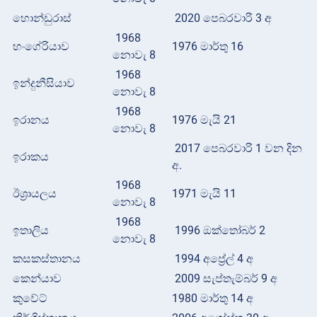
හොන්ඩුරාස්
2020 පෙබරවාරි 3 අ
1968
හංගේරියාව
1976 මාර්තු 16
නොවැ 8
1968
ඉන්දුනීසියාව
නොවැ 8
1968
ඉරානය
1976 මැයි 21
නොවැ 8
2017 පෙබරවාරි 1 වන දින
ඉරාකය
අ.
1968
ඊශ්‍රායලය
1971 මැයි 11
නොවැ 8
1968
ඉතාලිය
1996 ඔක්තෝබර් 2
නොවැ 8
කසකස්තානය
1994 අප්‍රේල් 4 අ
කෙන්යාව
2009 සැප්තැම්බර් 9 අ
කුවේට්
1980 මාර්තු 14 අ