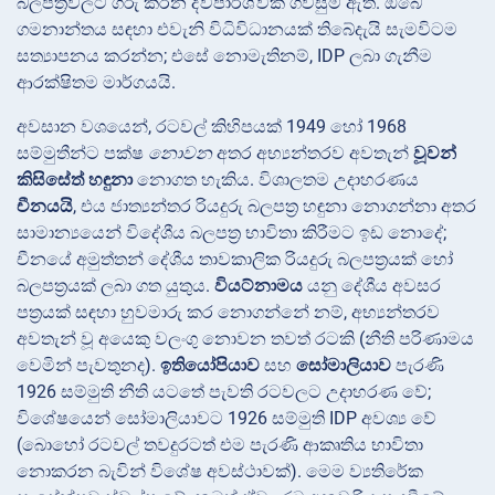
බලපත්‍රවලට ගරු කරන ද්විපාර්ශ්වික ගිවිසුම් ඇත. ඔබේ
ගමනාන්තය සඳහා එවැනි විධිවිධානයක් තිබේදැයි සැමවිටම
සත්‍යාපනය කරන්න; එසේ නොමැතිනම්, IDP ලබා ගැනීම
ආරක්ෂිතම මාර්ගයයි.
අවසාන වශයෙන්, රටවල් කිහිපයක් 1949 හෝ 1968
සම්මුතීන්ට පක්ෂ
නොවන
අතර අභ්‍යන්තරව අවතැන්
වූවන්
කිසිසේත් හඳුනා
නොගත හැකිය. විශාලතම උදාහරණය
චීනයයි
, එය ජාත්‍යන්තර රියදුරු බලපත්‍ර හඳුනා නොගන්නා අතර
සාමාන්‍යයෙන් විදේශීය බලපත්‍ර භාවිතා කිරීමට ඉඩ නොදේ;
චීනයේ අමුත්තන් දේශීය තාවකාලික රියදුරු බලපත්‍රයක් හෝ
බලපත්‍රයක් ලබා ගත යුතුය.
වියට්නාමය
යනු දේශීය අවසර
පත්‍රයක් සඳහා හුවමාරු කර නොගන්නේ නම්, අභ්‍යන්තරව
අවතැන් වූ අයෙකු වලංගු නොවන තවත් රටකි (නීති පරිණාමය
වෙමින් පැවතුනද).
ඉතියෝපියාව
සහ
සෝමාලියාව
පැරණි
1926 සම්මුති නීති යටතේ පැවති රටවලට උදාහරණ වේ;
විශේෂයෙන් සෝමාලියාවට 1926 සම්මුති IDP අවශ්‍ය වේ
(බොහෝ රටවල් තවදුරටත් එම පැරණි ආකෘතිය භාවිතා
නොකරන බැවින් විශේෂ අවස්ථාවක්). මෙම ව්‍යතිරේක