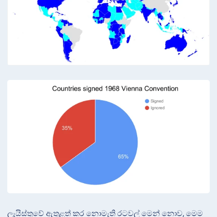
ලැයිස්තුවේ ඇතුළත් කර නොමැති රටවල් මෙන් නොව, මෙම