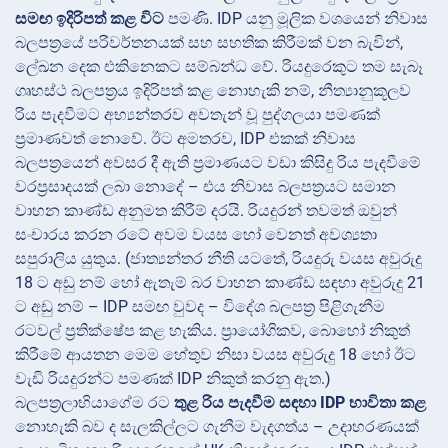
සමඟ ඉදිරිපත් කළ විට
පමණි. IDP යනු මූලික වශයෙන් නිවාස
බලපත්‍රයේ පරිවර්තනයක් සහ සහතික කිරීමක් වන බැවින්,
ලේඛන දෙක එකිනෙකට සම්බන්ධ වේ. රියදුරෙකුට තම සැබෑ
ගෘහස්ථ බලපත්‍රය ඉදිරිපත් කළ නොහැකි නම්, නීත්‍යානුකූලව
රිය පැදවීමට අභ්‍යන්තරව අවතැන් වූ පුද්ගලයා පමණක්
ප්‍රමාණවත් නොවේ. ඊට අමතරව, IDP එකක් නිවාස
බලපත්‍රයෙන් අවසර දී ඇති ප්‍රමාණයට වඩා කිසිදු රිය පැදවීමේ
වරප්‍රසාදයක් ලබා නොදේ – එය නිවාස බලපත්‍රයට සමාන
වාහන කාණ්ඩ අනුමත කිරීම් දරයි. රියදුරන් තවමත් ඔවුන්
සංචාරය කරන රටේ අවම වයස හෝ වෙනත් අවශ්‍යතා
සපුරාලිය යුතුය. (ජාත්‍යන්තර නීති යටතේ, රියදුරු වයස අවුරුදු
18 ට අඩු නම් හෝ ඇතැම් බර වාහන කාණ්ඩ සඳහා අවුරුදු 21
ට අඩු නම් – IDP සමඟ වුවද – විදේශ බලපත්‍ර පිළිගැනීම
රටවල් ප්‍රතික්ෂේප කළ හැකිය. ප්‍රායෝගිකව, බොහෝ නිකුත්
කිරීමේ ආයතන මෙම හේතුව නිසා වයස අවුරුදු 18 හෝ ඊට
වැඩි රියදුරන්ට පමණක් IDP නිකුත් කරනු ඇත.)
බලපත්‍රලාභියාගේම රට
තුළ රිය පැදවීම සඳහා IDP භාවිතා කළ
නොහැකි බව ද සැලකිල්ලට ගැනීම වැදගත්ය – උදාහරණයක්