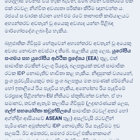
රෙගුලාසි වෙනස් විය හැකි බැවින්, ඔබේ ගමන් විස්තරයේ එක්
එක් රටවල නිශ්චිත අවශ්‍යතා පරීක්ෂා කිරීම ඥානවන්ත ය.
රජයේ සංචාරක ස්ථාන හෝ එම රටේ තානාපති කාර්යාලයට
අභ්‍යන්තරව අවතැන් වූ අයෙකු අවශ්‍යද යන්න පිළිබඳ
මාර්ගෝපදේශ ලබා දිය හැකිය.
බහුජාතික ගිවිසුම් හේතුවෙන් අභ්‍යන්තරව අවතැන් වූ අයෙකු
අවශ්‍ය
නොවන අවස්ථා ද තිබේ. සැලකිය යුතු ලෙස,
යුරෝපීය
සංගමය සහ යුරෝපීය ආර්ථික ප්‍රදේශය (EEA
) තුළ, එක්
සාමාජික රටකින් වලංගු රියදුරු බලපත්‍රයක් තවත් සාමාජික
රටක IDP නොමැතිව භාවිතා කළ හැකිය. නිදසුනක් වශයෙන්,
ප්‍රංශ පුරවැසියෙකුට තම ප්‍රංශ බලපත්‍රය මත පමණක් ජර්මනියේ
හෝ ඉතාලියේ රිය පැදවිය හැකිය, අන්‍යෝන්‍ය රිය පැදවීමේ
වරප්‍රසාද පිළිගන්නා EU නීතියට ස්තූතිවන්ත වන්න. ඒ හා
සමානව, තවත් ඇතැම් කලාපීය ගිවිසුම් (උදාහරණයක් ලෙස,
ගල්ෆ් සහයෝගිතා කවුන්සිලයේ
සාමාජික රටවල් අතර හෝ
අග්නිදිග ආසියාවේ
ASEAN
තුළ) අසල්වැසි රටවලින්
පැමිණෙන අමුත්තන්ට IDP නොමැතිව රිය පැදවීමට ඉඩ
සලසයි. ඊට අමතරව, සමහර රටවල් එකිනෙකාගේ