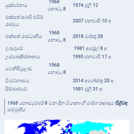
1968
යුක්රේනය
1974 ජූලි 12
නොවැ 8
එක්සත් අරාබි එමීර්
2007 ජනවාරි 10 අ
රාජ්‍යය
1968
එක්සත් රාජධානිය
2018 මාර්තු 28
නොවැ 8
උරුගුවේ
1981 අප්‍රේල් 8 අ
උස්බෙකිස්තානය
1995 ජනවාරි 17 අ
1968
වෙනිසියුලාව
නොවැ 8
වියට්නාමය
2014 අගෝස්තු 20 අ
සිම්බාබ්වේ
1981 ජූලි 31 අ
1968 නොවැම්බර් 8 වන දින වියානා හි මාර්ග තදබදය
පිළිබඳ
සම්මුතිය