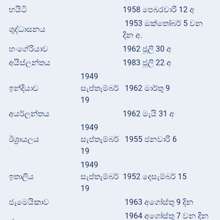
හයිටි
1958 පෙබරවාරි 12 අ
1953 ඔක්තෝබර් 5 වන
ශුද්ධාසනය
දින අ.
හංගේරියාව
1962 ජූලි 30 අ
අයිස්ලන්තය
1983 ජූලි 22 අ
1949
ඉන්දියාව
සැප්තැම්බර්
1962 මාර්තු 9
19
අයර්ලන්තය
1962 මැයි 31 අ
1949
ඊශ්‍රායලය
සැප්තැම්බර්
1955 ජනවාරි 6
19
1949
ඉතාලිය
සැප්තැම්බර්
1952 දෙසැම්බර් 15
19
ජැමෙයිකාව
1963 අගෝස්තු 9 දින
1964 අගෝස්තු 7 වන දින