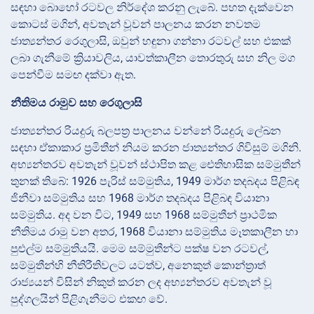
සඳහා බොහෝ රටවල නිර්දේශ කරනු ලැබේ. පහත දැක්වෙන
කොටස් මගින්, අවතැන් වූවන් පාලනය කරන නවතම
ජාත්‍යන්තර රෙගුලාසි, ඔවුන් හඳුනා ගන්නා රටවල් සහ එකක්
ලබා ගැනීමේ ක්‍රියාවලිය, යාවත්කාලීන තොරතුරු සහ නිල මග
පෙන්වීම සමඟ දක්වා ඇත.
නීතිමය රාමුව සහ රෙගුලාසි
ජාත්‍යන්තර රියදුරු බලපත්‍ර පාලනය වන්නේ රියදුරු ලේඛන
සඳහා ඒකාකාර ප්‍රමිතීන් නියම කරන ජාත්‍යන්තර ගිවිසුම් මගිනි.
අභ්‍යන්තරව අවතැන් වූවන් ස්ථාපිත කළ ඓතිහාසික සම්මුතීන්
තුනක් තිබේ: 1926 පැරිස් සම්මුතිය, 1949 මාර්ග තදබදය පිළිබඳ
ජිනීවා සම්මුතිය සහ 1968 මාර්ග තදබදය පිළිබඳ වියානා
සම්මුතිය. අද වන විට, 1949 සහ 1968 සම්මුතීන් ප්‍රාථමික
නීතිමය රාමු වන අතර, 1968 වියානා සම්මුතිය මෑතකාලීන හා
පුළුල්ම සම්මුතියයි. මෙම සම්මුතීන්ට පක්ෂ වන රටවල්,
සම්මුතීන්හි නීතිරීතිවලට යටත්ව, අනෙකුත් කොන්ත්‍රාත්
රාජ්‍යයන් විසින් නිකුත් කරන ලද අභ්‍යන්තරව අවතැන් වූ
පුද්ගලයින් පිළිගැනීමට එකඟ වේ.