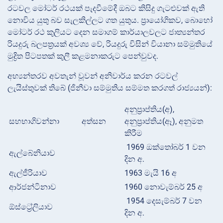
රටවල මෝටර් රථයක් පැදවීමේදී ඔබට කිසිදු ගැටළුවක් ඇති
නොවිය යුතු බව සැලකිල්ලට ගත යුතුය. ප්‍රායෝගිකව, බොහෝ
මෝටර් රථ කුලියට දෙන සමාගම් කාර්යාලවලට ජාත්‍යන්තර
රියදුරු බලපත්‍රයක් අවශ්‍ය වේ, රියදුරු විසින් වියානා සම්මුතියේ
මුද්‍රිත පිටපතක් කුලී කළමනාකරුට පෙන්වුවද.
අභ්‍යන්තරව අවතැන් වූවන් අනිවාර්ය කරන රටවල්
ලැයිස්තුවක් තිබේ (ජිනීවා සම්මුතිය සම්මත කරගත් රාජ්‍යයන්):
අනුප්‍රාප්තිය(අ),
සහභාගිවන්නා
අත්සන
අනුප්‍රාප්තිය(ඈ), අනුමත
කිරීම
1969 ඔක්තෝබර් 1 වන
ඇල්බේනියාව
දින අ.
ඇල්ජීරියාව
1963 මැයි 16 අ
ආර්ජන්ටිනාව
1960 නොවැම්බර් 25 අ
1954 දෙසැම්බර් 7 වන
ඕස්ට්‍රේලියාව
දින අ.