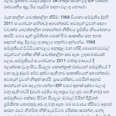
ලෙස, බ්‍රිතාන්‍ය රියදුරෙකුගේ UK-නිකුත් කරන ලද IDP එක්සත්
රාජධානිය තුළ රිය පැදවීම සඳහා වලංගු නොවේ.
මෑත කාලීන යාවත්කාලීන
කිරීම්: 1968 වියානා සම්මුතිය (එහි
2011 සංශෝධන සහිතව) අභ්‍යන්තරව අවතැන් වූවන් සඳහා
වඩාත්ම යාවත්කාලීන ජාත්‍යන්තර නීතිමය ප්‍රමිතිය නියෝජනය
කරයි. මෙය දැන් ප්‍රමිතිගත පොත් පිංච ආකෘතිය සහ ඉහත
සඳහන් කළ දිගු වලංගු කාලය හඳුන්වා දුන්නේය. 1968
සම්මුතියේ විධිවිධානවලට අනුකූල වන පරිදි බොහෝ රටවල්
ඔවුන්ගේ ජාතික නීති යාවත්කාලීන කර ඇත. උදාහරණයක්
ලෙස, සම්මුතියේ සංශෝධනය 2011 මාර්තු මාසයේ දී
බලාත්මක වූ දා සිට, සියලුම කොන්ත්‍රාත් රාජ්‍යයන් සම්මුතියේ 7
වන ඇමුණුමේ අර්ථ දක්වා ඇති නව ආකෘතියෙන් අභ්‍යන්තරව
අවතැන් වූවන් නිකුත් කරයි. ප්‍රායෝගිකව, මෙයින් අදහස්
කරන්නේ ඔබ අද ලබා ගන්නා IDP වසර තුනක් දක්වා වලංගු
වනු ඇති බවයි (ඔබේ දේශීය බලපත්‍රය වලංගුව පවතී නම්) සහ
සම්මුතියට පක්ෂව සිටින සියලුම රටවල් විසින් පිළිගත්
ප්‍රමිතිගත තොරතුරු අඩංගු වනු ඇත. ඔබ සංචාරය කිරීමට අදහස්
කරන රටේ නිශ්චිත නීති සැමවිටම පරීක්ෂා කරන්න, මන්ද