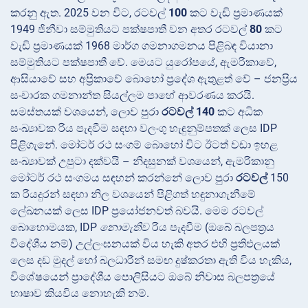
කරනු ඇත. 2025 වන විට, රටවල්
100
කට වැඩි ප්‍රමාණයක්
1949 ජිනීවා සම්මුතියට පක්ෂපාතී වන අතර රටවල්
80
කට
වැඩි ප්‍රමාණයක් 1968 මාර්ග ගමනාගමනය පිළිබඳ වියානා
සම්මුතියට පක්ෂපාතී වේ. මෙයට යුරෝපයේ, ඇමරිකාවේ,
ආසියාවේ සහ අප්‍රිකාවේ බොහෝ ප්‍රදේශ ඇතුළත් වේ – ජනප්‍රිය
සංචාරක ගමනාන්ත සියල්ලම පාහේ ආවරණය කරයි.
සමස්තයක් වශයෙන්, ලොව පුරා
රටවල් 140
කට අධික
සංඛ්‍යාවක රිය පැදවීම සඳහා වලංගු හැඳුනුම්පතක් ලෙස IDP
පිළිගැනේ. මෝටර් රථ සංගම් බොහෝ විට ඊටත් වඩා ඉහළ
සංඛ්‍යාවක් උපුටා දක්වයි – නිදසුනක් වශයෙන්, ඇමරිකානු
මෝටර් රථ සංගමය සඳහන් කරන්නේ ලොව පුරා
රටවල්
150
ක රියදුරන් සඳහා නිල වශයෙන් පිළිගත් හඳුනාගැනීමේ
ලේඛනයක් ලෙස IDP ප්‍රයෝජනවත් බවයි. මෙම රටවල්
බොහොමයක, IDP
නොමැතිව
රිය පැදවීම (ඔබේ බලපත්‍රය
විදේශීය නම්) උල්ලංඝනයක් විය හැකි අතර එහි ප්‍රතිඵලයක්
ලෙස දඩ මුදල් හෝ බලධාරීන් සමඟ දුෂ්කරතා ඇති විය හැකිය,
විශේෂයෙන් ප්‍රාදේශීය පොලිසියට ඔබේ නිවාස බලපත්‍රයේ
භාෂාව කියවිය නොහැකි නම්.