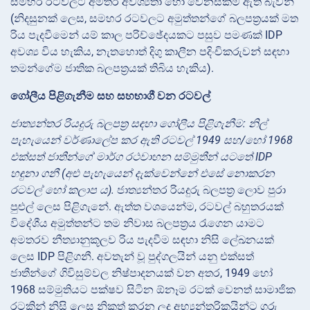
සමහර රටවලට අමතර අවශ්‍යතා හෝ වෙනස්කම් ඇති බැවිනි
(නිදසුනක් ලෙස, සමහර රටවලට අමුත්තන්ගේ බලපත්‍රයක් මත
රිය පැදවීමෙන් යම් කාල පරිච්ඡේදයකට පසුව පමණක් IDP
අවශ්‍ය විය හැකිය, නැතහොත් දිගු කාලීන පදිංචිකරුවන් සඳහා
තමන්ගේම ජාතික බලපත්‍රයක් තිබිය හැකිය).
ගෝලීය පිළිගැනීම සහ සහභාගී වන රටවල්
ජාත්‍යන්තර රියදුරු බලපත්‍ර සඳහා ගෝලීය පිළිගැනීම: නිල්
පැහැයෙන් වර්ණාලේප කර ඇති රටවල් 1949 සහ/හෝ 1968
එක්සත් ජාතීන්ගේ මාර්ග රථවාහන සම්මුතීන් යටතේ IDP
හඳුනා ගනී (අළු පැහැයෙන් දැක්වෙන්නේ එසේ නොකරන
රටවල් හෝ කලාප ය).
ජාත්‍යන්තර රියදුරු බලපත්‍ර ලොව පුරා
පුළුල් ලෙස පිළිගැනේ. ඇත්ත වශයෙන්ම, රටවල්
බහුතරයක්
විදේශීය අමුත්තන්ට තම නිවාස බලපත්‍රය රැගෙන යාමට
අමතරව නීත්‍යානුකූලව රිය පැදවීම සඳහා නිසි ලේඛනයක්
ලෙස IDP පිළිගනී. අවතැන් වූ පුද්ගලයින් යනු එක්සත්
ජාතීන්ගේ ගිවිසුම්වල නිෂ්පාදනයක් වන අතර, 1949 හෝ
1968 සම්මුතියට පක්ෂව සිටින ඕනෑම රටක් වෙනත් සාමාජික
රටකින් නිසි ලෙස නිකුත් කරන ලද අභ්‍යන්තරිකයින්ට ගරු