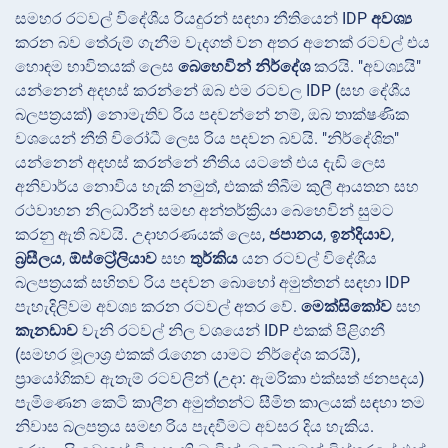
සමහර රටවල් විදේශීය රියදුරන් සඳහා නීතියෙන් IDP
අවශ්‍ය
කරන බව තේරුම් ගැනීම වැදගත් වන අතර අනෙක් රටවල් එය
හොඳම භාවිතයක් ලෙස
බෙහෙවින් නිර්දේශ
කරයි. "අවශ්‍යයි"
යන්නෙන් අදහස් කරන්නේ ඔබ එම රටවල IDP (සහ දේශීය
බලපත්‍රයක්) නොමැතිව රිය පදවන්නේ නම්, ඔබ තාක්ෂණික
වශයෙන් නීති විරෝධී ලෙස රිය පදවන බවයි. "නිර්දේශිත"
යන්නෙන් අදහස් කරන්නේ නීතිය යටතේ එය දැඩි ලෙස
අනිවාර්ය නොවිය හැකි නමුත්, එකක් තිබීම කුලී ආයතන සහ
රථවාහන නිලධාරීන් සමඟ අන්තර්ක්‍රියා බෙහෙවින් සුමට
කරනු ඇති බවයි. උදාහරණයක් ලෙස,
ජපානය
,
ඉන්දියාව
,
බ්‍රසීලය
,
ඕස්ට්‍රේලියාව
සහ
තුර්කිය
යන රටවල් විදේශීය
බලපත්‍රයක් සහිතව රිය පදවන බොහෝ අමුත්තන් සඳහා IDP
පැහැදිලිවම අවශ්‍ය කරන රටවල් අතර වේ.
මෙක්සිකෝව
සහ
කැනඩාව
වැනි රටවල් නිල වශයෙන් IDP එකක් පිළිගනී
(සමහර මූලාශ්‍ර එකක් රැගෙන යාමට නිර්දේශ කරයි),
ප්‍රායෝගිකව ඇතැම් රටවලින් (උදා: ඇමරිකා එක්සත් ජනපදය)
පැමිණෙන කෙටි කාලීන අමුත්තන්ට සීමිත කාලයක් සඳහා තම
නිවාස බලපත්‍රය සමඟ රිය පැදවීමට අවසර දිය හැකිය.