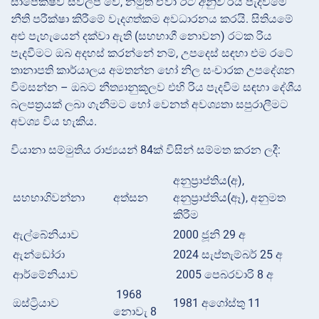
සාපේක්ෂව ස්වල්ප වේ, නමුත් ඒවා
රට අනුව
රිය පැදවීමේ
නීති පරීක්ෂා කිරීමේ වැදගත්කම අවධාරනය කරයි. සිතියමේ
අළු පැහැයෙන් දක්වා ඇති (සහභාගී නොවන) රටක රිය
පැදවීමට ඔබ අදහස් කරන්නේ නම්, උපදෙස් සඳහා එම රටේ
තානාපති කාර්යාලය අමතන්න හෝ නිල සංචාරක උපදේශන
විමසන්න – ඔබට නීත්‍යානුකූලව එහි රිය පැදවීම සඳහා දේශීය
බලපත්‍රයක් ලබා ගැනීමට හෝ වෙනත් අවශ්‍යතා සපුරාලීමට
අවශ්‍ය විය හැකිය.
වියානා සම්මුතිය රාජ්‍යයන් 84ක් විසින් සම්මත කරන ලදී:
අනුප්‍රාප්තිය(අ),
සහභාගිවන්නා
අත්සන
අනුප්‍රාප්තිය(ඈ), අනුමත
කිරීම
ඇල්බේනියාව
2000 ජූනි 29 අ
ඇන්ඩෝරා
2024 සැප්තැම්බර් 25 අ
ආර්මේනියාව
2005 පෙබරවාරි 8 අ
1968
ඔස්ට්‍රියාව
1981 අගෝස්තු 11
නොවැ 8