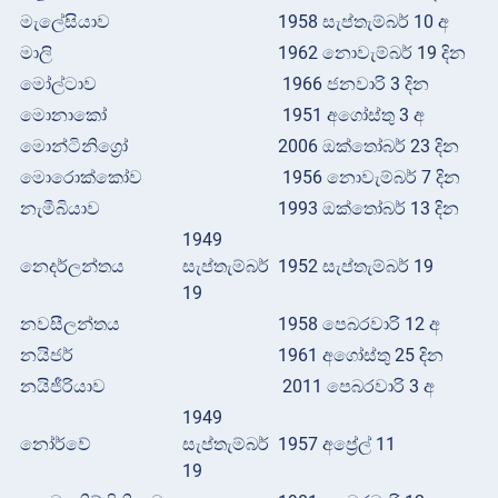
මැලේසියාව
1958 සැප්තැම්බර් 10 අ
මාලි
1962 නොවැම්බර් 19 දින
මෝල්ටාව
1966 ජනවාරි 3 දින
මොනාකෝ
1951 අගෝස්තු 3 අ
මොන්ටිනිග්‍රෝ
2006 ඔක්තෝබර් 23 දින
මොරොක්කෝව
1956 නොවැම්බර් 7 දින
නැමීබියාව
1993 ඔක්තෝබර් 13 දින
1949
නෙදර්ලන්තය
සැප්තැම්බර්
1952 සැප්තැම්බර් 19
19
නවසීලන්තය
1958 පෙබරවාරි 12 අ
නයිජර්
1961 අගෝස්තු 25 දින
නයිජීරියාව
2011 පෙබරවාරි 3 අ
1949
නෝර්වේ
සැප්තැම්බර්
1957 අප්‍රේල් 11
19