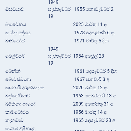
1949
ඔස්ට්‍රියාව
සැප්තැම්බර්
1955 නොවැම්බර් 2
19
බහරේනය
2025 මාර්තු 11 අ
බංග්ලාදේශය
1978 දෙසැම්බර් 6 අ.
බාබඩෝස්
1971 මාර්තු 5 දින
1949
බෙල්ජියම
සැප්තැම්බර්
1954 අප්‍රේල් 23
19
බෙනින්
1961 දෙසැම්බර් 5 දින
බොට්ස්වානා
1967 ජනවාරි 3 අ
බෲනායි දරුස්සලාම්
2020 මාර්තු 12 අ.
බල්ගේරියාව
1963 පෙබරවාරි 13 අ
බර්කිනා ෆාසෝ
2009 අගෝස්තු 31 අ
කාම්බෝජය
1956 මාර්තු 14 අ
කැනඩාව
1965 දෙසැම්බර් 23 අ
මධ්‍යම අප්‍රිකානු