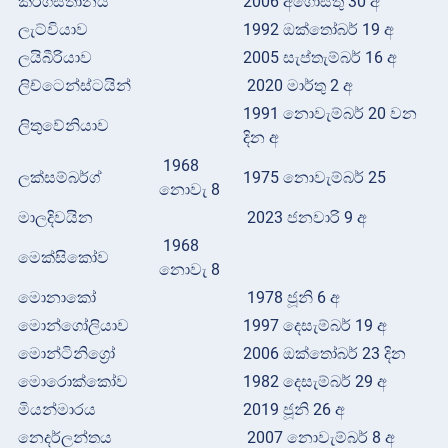
කිර්ගිස්තානය
2006 අගෝස්තු 30 අ
ලැට්වියාව
1992 ඔක්තෝබර් 19 අ
ලයිබීරියාව
2005 සැප්තැම්බර් 16 අ
ලිච්ටෙන්ස්ටයින්
2020 මාර්තු 2 අ
1991 නොවැම්බර් 20 වන
ලිතුවේනියාව
දින අ
1968
ලක්සම්බර්ග්
1975 නොවැම්බර් 25
නොවැ 8
මාලදිවයින
2023 ජනවාරි 9 අ
1968
මෙක්සිකෝව
නොවැ 8
මොනාකෝ
1978 ජූනි 6 අ
මොන්ගෝලියාව
1997 දෙසැම්බර් 19 අ
මොන්ටිනිග්‍රෝ
2006 ඔක්තෝබර් 23 දින
මොරොක්කෝව
1982 දෙසැම්බර් 29 අ
මියන්මාරය
2019 ජූනි 26 අ
නෙදර්ලන්තය
2007 නොවැම්බර් 8 අ