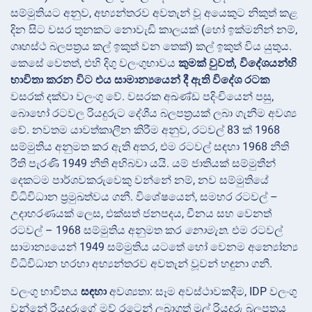
සම්මුතියට අනුව, අභ්‍යන්තරව අවතැන් වූ අයෙකුට නිකුත් කළ
දින සිට වසර
තුනකට නොවැඩි කාලයක් (හෝ ඉක්මනින් නම්,
ගෘහස්ථ බලපත්‍රය කල් ඉකුත් වන තෙක්) කල් ඉකුත් විය යුතුය.
කෙසේ වෙතත්, එහි දිගු වලංගුභාවය
කුමක් වුවත්, විදේශයන්හි
භාවිතා කරන විට එය සාමාන්‍යයෙන් දී ඇති විදේශ රටක
වසරක් දක්වා වලංගු වේ. වසරක අඛණ්ඩ පදිංචියෙන් පසු,
බොහෝ රටවල රියදුරුට දේශීය බලපත්‍රයක් ලබා ගැනීම අවශ්‍ය
වේ. නවතම යාවත්කාලීන කිරීම අනුව, රටවල් 83 ක් 1968
සම්මුතිය අනුමත කර ඇති අතර, එම රටවල් සඳහා 1968 නීති
රීති පැරණි 1949 නීති අභිබවා යයි. යම් ජාතියක් සම්මුතීන්
දෙකටම පාර්ශවකරුවෙකු වන්නේ නම්, නව සම්මුතියේ
විධිවිධාන ප්‍රමුඛත්වය ගනී. විශේෂයෙන්, සමහර රටවල් –
උදාහරණයක් ලෙස, එක්සත් ජනපදය, චීනය සහ වෙනත්
රටවල් – 1968 සම්මුතිය අනුමත කර
නොමැත
. එම රටවල්
සාමාන්‍යයෙන් 1949 සම්මුතිය යටතේ හෝ වෙනම අන්‍යෝන්‍ය
විධිවිධාන හරහා අභ්‍යන්තරව අවතැන් වූවන් හඳුනා ගනී.
වලංගු භාවිතය
සඳහා
අවශ්‍යතා: සෑම අවස්ථාවකදීම, IDP වලංගු
වන්නේ රියදුරුගේ මව් රටෙන් ලබාගත් මුල් රියදුරු බලපත්‍රය