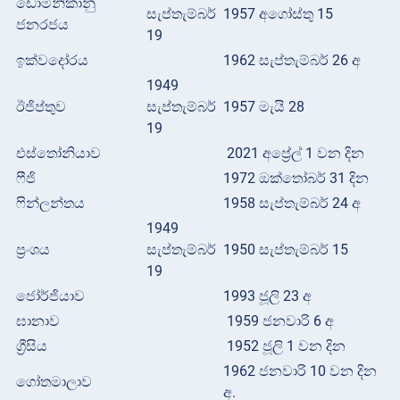
ඩොමිනිකානු
සැප්තැම්බර්
1957 අගෝස්තු 15
ජනරජය
19
ඉක්වදෝරය
1962 සැප්තැම්බර් 26 අ
1949
ඊජිප්තුව
සැප්තැම්බර්
1957 මැයි 28
19
එස්තෝනියාව
2021 අප්‍රේල් 1 වන දින
ෆීජි
1972 ඔක්තෝබර් 31 දින
ෆින්ලන්තය
1958 සැප්තැම්බර් 24 අ
1949
ප්‍රංශය
සැප්තැම්බර්
1950 සැප්තැම්බර් 15
19
ජෝර්ජියාව
1993 ජූලි 23 අ
ඝානාව
1959 ජනවාරි 6 අ
ග්‍රීසිය
1952 ජූලි 1 වන දින
1962 ජනවාරි 10 වන දින
ගෝතමාලාව
අ.