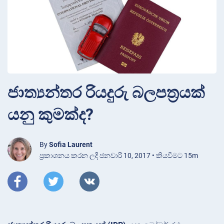
ජාත්‍යන්තර රියදුරු බලපත්‍රයක්
යනු කුමක්ද?
By
Sofia Laurent
ප්‍රකාශනය කරන ලදී ජනවාරි 10, 2017 • කියවීමට 15m