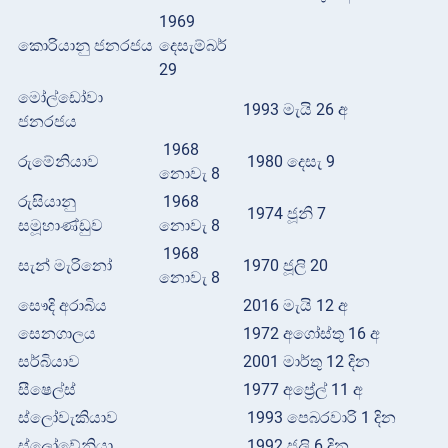
1969
කොරියානු ජනරජය
දෙසැම්බර්
29
මෝල්ඩෝවා
1993 මැයි 26 අ
ජනරජය
1968
රුමේනියාව
1980 දෙසැ 9
නොවැ 8
රුසියානු
1968
1974 ජූනි 7
සමූහාණ්ඩුව
නොවැ 8
1968
සැන් මැරිනෝ
1970 ජූලි 20
නොවැ 8
සෞදි අරාබිය
2016 මැයි 12 අ
සෙනගාලය
1972 අගෝස්තු 16 අ
සර්බියාව
2001 මාර්තු 12 දින
සීෂෙල්ස්
1977 අප්‍රේල් 11 අ
ස්ලෝවැකියාව
1993 පෙබරවාරි 1 දින
ස්ලෝවේනියා
1992 ජූලි 6 දින