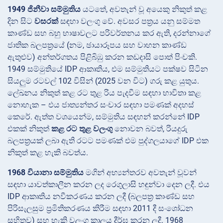
1949 ජිනීවා සම්මුතිය
යටතේ, අවතැන් වූ අයෙකු නිකුත් කළ
දින සිට
වසරක්
සඳහා වලංගු වේ. අවසර පත්‍රය යනු සම්මත
කාණ්ඩ සහ බහු භාෂාවලට පරිවර්තනය කර ඇති, දරන්නාගේ
ජාතික බලපත්‍රයේ (නම, ඡායාරූපය සහ වාහන කාණ්ඩ
ඇතුළුව) අන්තර්ගතය පිළිබිඹු කරන කඩදාසි පොත් පිංචකි.
1949 සම්මුතියේ IDP ආකෘතිය, එම සම්මුතියට පක්ෂව සිටින
සියලුම රටවල් 102 විසින් (2025 වන විට) ගරු කළ යුතුය.
ලේඛනය නිකුත් කළ රට තුළ රිය පැදවීම සඳහා භාවිතා කළ
නොහැක – එය ජාත්‍යන්තර සංචාර සඳහා පමණක් අදහස්
කෙරේ. ඇත්ත වශයෙන්ම, සම්මුතිය සඳහන් කරන්නේ IDP
එකක් නිකුත්
කළ රට තුළ වලංගු
නොවන බවත්, රියදුරු
බලපත්‍රයක් ලබා ඇති රටට පමණක් එම පුද්ගලයාගේ IDP එක
නිකුත් කළ හැකි බවත්ය.
1968 වියානා සම්මුතිය
මගින් අභ්‍යන්තරව අවතැන් වූවන්
සඳහා යාවත්කාලීන කරන ලද රෙගුලාසි හඳුන්වා දෙන ලදී. එය
IDP ආකෘතිය නවීකරණය කරන ලදී (බලපත්‍ර කාණ්ඩ සහ
පිරිසැලසුම ප්‍රමිතිකරණය කිරීම සඳහා 2011 දී සංශෝධන
සහිතව) සහ හැකි වලංගු කාලය දීර්ඝ කරන ලදී. 1968