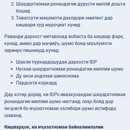
Шаҳодатномаи ронандагии дурусти миллӣ дошта
бошед
Тавассути мақомоти дахлдори эмитент дар
кишвари худ муроҷиат кунед
Раванди дархост метавонад вобаста ба кишвар фарқ
кунад, аммо дар маҷмӯъ, шумо бояд маълумоти
зеринро пешниҳод кунед:
Шакли пуркардашудаи дархости IDP
Нусхаи шаҳодатномаи ронандагии миллии шумо
Ду акси андозаи шиноснома
Пардохти коркард
Дар хотир доред, ки IDPs ивазкунандаи шаҳодатномаи
ронандагии миллии шумо нестанд; онҳо бояд дар
якҷоягӣ бо иҷозатномаи эътибори шумо истифода
шаванд.
Кишварҳое, ки иҷозатномаи байналмилалии