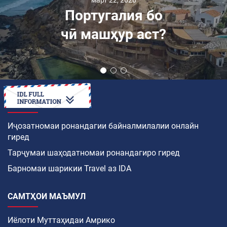
март 22, 2026
Португалия бо
чӣ машҳур аст?
ЧӢ ТАВР
Иҷозатномаи ронандагии байналмилалии онлайн
гиред
Тарҷумаи шаҳодатномаи ронандагиро гиред
Барномаи шарикии Travel аз IDA
САМТҲОИ МАЪМУЛ
Иёлоти Муттаҳидаи Амрико