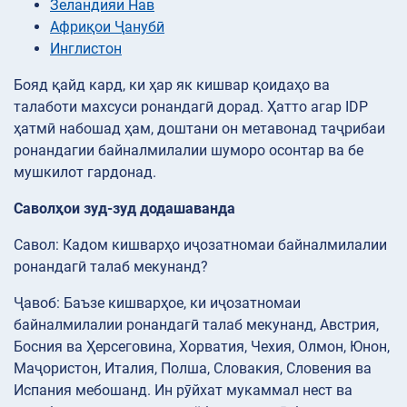
Зеландияи Нав
Африқои Ҷанубӣ
Инглистон
Бояд қайд кард, ки ҳар як кишвар қоидаҳо ва
талаботи махсуси ронандагӣ дорад. Ҳатто агар IDP
ҳатмӣ набошад ҳам, доштани он метавонад таҷрибаи
ронандагии байналмилалии шуморо осонтар ва бе
мушкилот гардонад.
Саволҳои зуд-зуд додашаванда
Савол: Кадом кишварҳо иҷозатномаи байналмилалии
ронандагӣ талаб мекунанд?
Ҷавоб: Баъзе кишварҳое, ки иҷозатномаи
байналмилалии ронандагӣ талаб мекунанд, Австрия,
Босния ва Ҳерсеговина, Хорватия, Чехия, Олмон, Юнон,
Маҷористон, Италия, Полша, Словакия, Словения ва
Испания мебошанд. Ин рӯйхат мукаммал нест ва