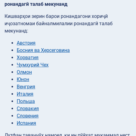
ронандагӣ талаб мекунанд
Кишварҳои зерин барои ронандагони хориҷӣ
иҷозатномаи байналмилалии ронандагӣ талаб
мекунанд:
Австрия
Босния ва Ҳерсеговина
Хорватия
Ҷумҳуриӣ Чех
Олмон
Юнон
Венгрия
Италия
Польша
Словакия
Словения
Испания
Лутфан таваҷҷӯҳ намоед, ки ин рӯйхат мукаммал нест