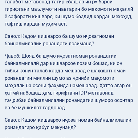
талабот метавонад тағир ёбад, аз ин рӯ барои
гирифтани маълумоти навтарин бо мақомоти маҳаллӣ
ё сафорати кишваре, ки шумо боздид кардан мехоҳед,
тафтиш кардан муҳим аст.
Савол: Кадом кишварҳо ба шумо иҷозатномаи
байналмилалии ронандагӣ лозиманд?
Ҷавоб: Шояд ба шумо иҷозатномаи ронандагии
байналмилалӣ дар кишварҳое лозим бошад, ки он
тибқи қонун талаб карда мешавад ё шаҳодатномаи
ронандагии миллии шумо аз ҷониби мақомоти
маҳаллӣ ба осонӣ фаҳмида намешавад. Ҳатто агар он
ҳатмӣ набошад ҳам, гирифтани IDP метавонад
таҷрибаи байналмилалии ронандагии шуморо осонтар
ва бе мушкилот гардонад.
Савол: Кадом кишварҳо иҷозатномаи байналмилалии
ронандагиро қабул мекунанд?