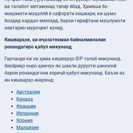
ва талабот метавонад тағир ёбад. Ҳамеша бо
мақомоти маҳаллӣ ё сафорати кишваре, ки шумо
боздид кардан мехоҳед, барои гирифтани маълумоти
навтарин муроҷиат кунед.
Кишварҳое, ки иҷозатномаи байналмилалии
ронандагиро қабул мекунанд
Гарчанде ки на ҳама кишварҳо IDP талаб мекунанд,
бисёриҳо онро ҳамчун як шакли дурусти шиносоӣ
барои ронандагони хориҷӣ қабул мекунанд. Баъзе аз
ин кишварҳо инҳоянд:
Австралия
Канада
Франция
Ирландия
Япония
Малайзия