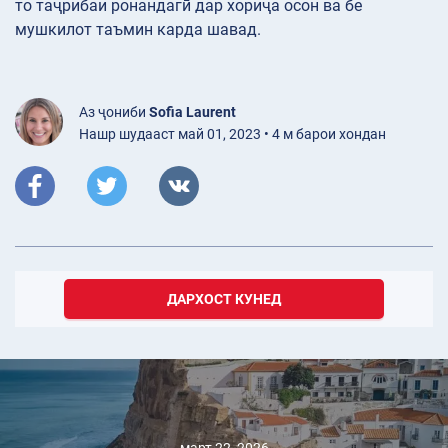
то таҷрибаи ронандагӣ дар хориҷа осон ва бе
мушкилот таъмин карда шавад.
Аз ҷониби
Sofia Laurent
Нашр шудааст май 01, 2023 • 4 м барои хондан
ДАРХОСТ КУНЕД