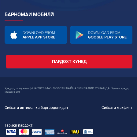
БАРНОМАИ МОБИЛӢ
ПАРДОХТ КУНЕД
Ҳуқуқҳои муаллифӣ © 2026 МАЪЛУМОТИ БАЙНАЛМИЛАЛИИ РОНАНДА. Ҳамаи ҳуқуқ
маҳфуз аст
Сиёсати интиқол ва баргардонидан
Сиёсати махфият
Тариқи пардохт: