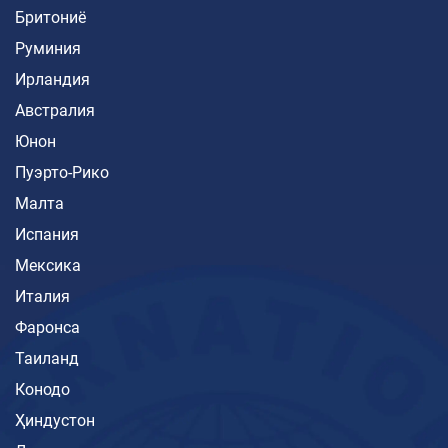
Бритониё
Руминия
Ирландия
Австралия
Юнон
Пуэрто-Рико
Малта
Испания
Мексика
Италия
Фаронса
Таиланд
Конодо
Ҳиндустон