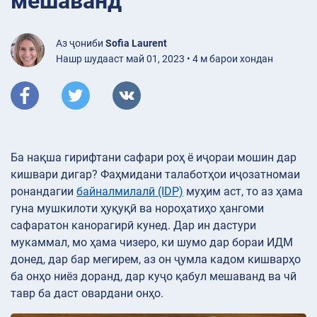
мешаванд
Аз ҷониби
Sofia Laurent
Нашр шудааст май 01, 2023 • 4 м барои хондан
Ба нақша гирифтани сафари роҳ ё иҷораи мошин дар
кишвари дигар? Фаҳмидани талаботҳои иҷозатномаи
ронандагии
байналмилалӣ (IDP)
муҳим аст, то аз ҳама
гуна мушкилоти ҳуқуқӣ ва нороҳатиҳо ҳангоми
сафаратон канорагирӣ кунед. Дар ин дастури
мукаммал, мо ҳама чизеро, ки шумо дар бораи ИДМ
донед, дар бар мегирем, аз он ҷумла кадом кишварҳо
ба онҳо ниёз доранд, дар куҷо қабул мешаванд ва чӣ
тавр ба даст овардани онҳо.