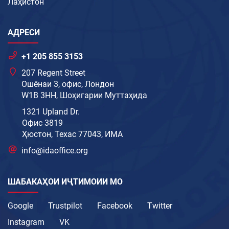
Лаҳистон
АДРЕСИ
+1 205 855 3153
207 Regent Street
Ошёнаи 3, офис, Лондон
W1B 3HH, Шоҳигарии Муттаҳида
1321 Upland Dr.
Офис 3819
Ҳюстон, Техас 77043, ИМА
info@idaoffice.org
ШАБАКАҲОИ ИҶТИМОИИ МО
Google
Trustpilot
Facebook
Twitter
Instagram
VK