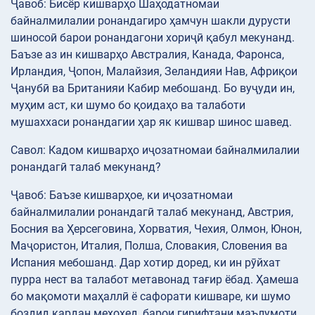
Ҷавоб: Бисёр кишварҳо Шаҳодатномаи
байналмилалии ронандагиро ҳамчун шакли дурусти
шиносоӣ барои ронандагони хориҷӣ қабул мекунанд.
Баъзе аз ин кишварҳо Австралия, Канада, Фаронса,
Ирландия, Ҷопон, Малайзия, Зеландияи Нав, Африқои
Ҷанубӣ ва Британияи Кабир мебошанд. Бо вуҷуди ин,
муҳим аст, ки шумо бо қоидаҳо ва талаботи
мушаххаси ронандагии ҳар як кишвар шинос шавед.
Савол: Кадом кишварҳо иҷозатномаи байналмилалии
ронандагӣ талаб мекунанд?
Ҷавоб: Баъзе кишварҳое, ки иҷозатномаи
байналмилалии ронандагӣ талаб мекунанд, Австрия,
Босния ва Ҳерсеговина, Хорватия, Чехия, Олмон, Юнон,
Маҷористон, Италия, Полша, Словакия, Словения ва
Испания мебошанд. Дар хотир доред, ки ин рӯйхат
пурра нест ва талабот метавонад тағир ёбад. Ҳамеша
бо мақомоти маҳаллӣ ё сафорати кишваре, ки шумо
боздид кардан мехоҳед, барои гирифтани маълумоти