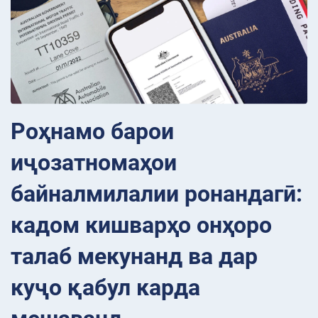
Роҳнамо барои
иҷозатномаҳои
байналмилалии ронандагӣ:
кадом кишварҳо онҳоро
талаб мекунанд ва дар
куҷо қабул карда