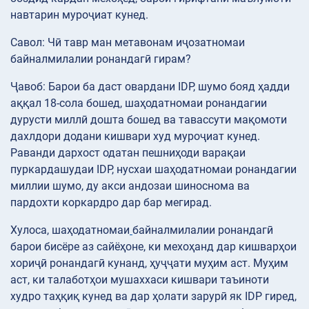
навтарин муроҷиат кунед.
Савол: Чӣ тавр ман метавонам иҷозатномаи
байналмилалии ронандагӣ гирам?
Ҷавоб: Барои ба даст овардани IDP, шумо бояд ҳадди
аққал 18-сола бошед, шаҳодатномаи ронандагии
дурусти миллӣ дошта бошед ва тавассути мақомоти
дахлдори додани кишвари худ муроҷиат кунед.
Раванди дархост одатан пешниҳоди варақаи
пуркардашудаи IDP, нусхаи шаҳодатномаи ронандагии
миллии шумо, ду акси андозаи шиноснома ва
пардохти коркардро дар бар мегирад.
Хулоса, шаҳодатномаи
байналмилалии ронандагӣ
барои бисёре аз сайёҳоне, ки мехоҳанд дар кишварҳои
хориҷӣ ронандагӣ кунанд, ҳуҷҷати муҳим аст. Муҳим
аст, ки талаботҳои мушаххаси кишвари таъиноти
худро таҳқиқ кунед ва дар ҳолати зарурӣ як IDP гиред,