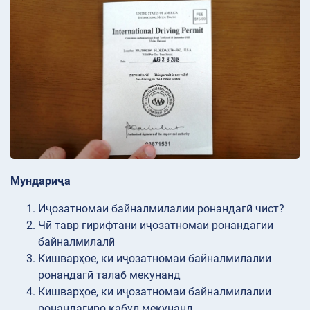
Мундариҷа
Иҷозатномаи байналмилалии ронандагӣ чист?
Чӣ тавр гирифтани иҷозатномаи ронандагии
байналмилалӣ
Кишварҳое, ки иҷозатномаи байналмилалии
ронандагӣ талаб мекунанд
Кишварҳое, ки иҷозатномаи байналмилалии
ронандагиро қабул мекунанд