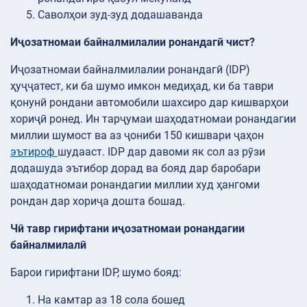
Саволҳои зуд-зуд додашаванда
Иҷозатномаи байналмилалии ронандагӣ чист?
Иҷозатномаи байналмилалии ронандагӣ (IDP)
ҳуҷҷатест, ки ба шумо имкон медиҳад, ки ба таври
қонунӣ рондани автомобили шахсиро дар кишварҳои
хориҷӣ ронед. Ин тарҷумаи шаҳодатномаи ронандагии
миллии шумост ва аз ҷониби 150 кишвари ҷаҳон
эътироф
шудааст. IDP дар давоми як сол аз рӯзи
додашуда эътибор дорад ва бояд дар баробари
шаҳодатномаи ронандагии миллии худ ҳангоми
рондан дар хориҷа дошта бошад.
Чӣ тавр гирифтани иҷозатномаи ронандагии
байналмилалӣ
Барои гирифтани IDP, шумо бояд:
На камтар аз 18 сола бошед