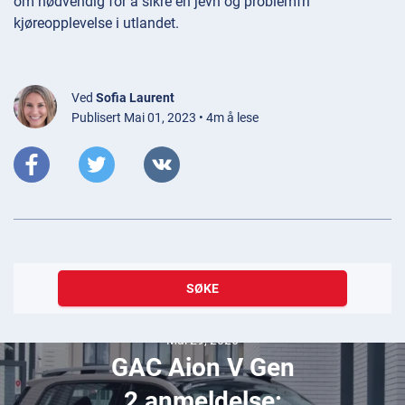
om nødvendig for å sikre en jevn og problemfri
kjøreopplevelse i utlandet.
Ved
Sofia Laurent
Publisert Mai 01, 2023 • 4m å lese
SØKE
Mai 29, 2026
GAC Aion V Gen
2 anmeldelse: