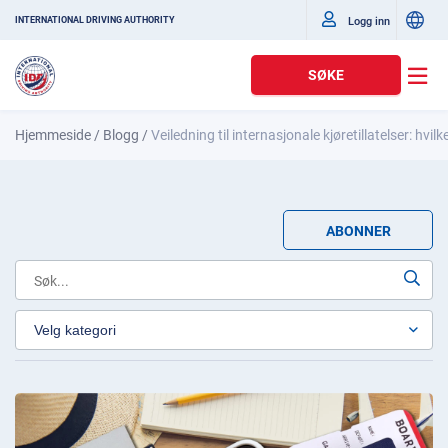
Logg inn
INTERNATIONAL DRIVING AUTHORITY
SØKE
Hjemmeside
/
Blogg
/
Veiledning til internasjonale kjøretillatelser: hvi
ABONNER