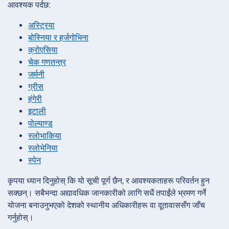
आवश्यक पर्दछ:
अस्ट्रिया
बोस्निया र हर्जगोभिना
क्रोएसिया
चेक गणतन्त्र
जर्मनी
ग्रीस
हंगेरी
इटाली
पोल्याण्ड
स्लोभाकिया
स्लोभेनिया
स्पेन
कृपया ध्यान दिनुहोस् कि यो सूची पूर्ण छैन, र आवश्यकताहरू परिवर्तन हुन
सक्छन्। सबैभन्दा अद्यावधिक जानकारीको लागि सधैं तपाईंले भ्रमण गर्ने
योजना बनाउनुभएको देशको स्थानीय अधिकारीहरू वा दूतावाससँग जाँच
गर्नुहोस्।