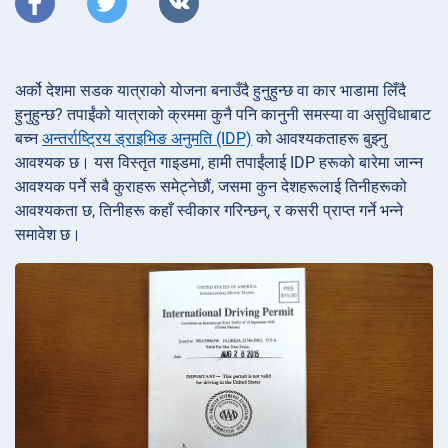
अर्को देशमा सडक यात्राको योजना बनाउँदै हुनुहुन्छ वा कार भाडामा लिँदै
हुनुहुन्छ? तपाईंको यात्राको क्रममा कुनै पनि कानुनी समस्या वा असुविधाबाट
बच्न
अन्तर्राष्ट्रिय ड्राइभिङ अनुमति (IDP)
को आवश्यकताहरू बुझ्नु
आवश्यक छ। यस विस्तृत गाइडमा, हामी तपाईंलाई IDP हरूको बारेमा जान्न
आवश्यक पर्ने सबै कुराहरू समेट्नेछौं, जसमा कुन देशहरूलाई तिनीहरूको
आवश्यकता छ, तिनीहरू कहाँ स्वीकार गरिन्छन्, र कसरी प्राप्त गर्ने भन्ने
समावेश छ।