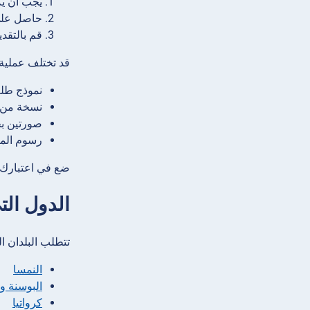
يجب أن يكون عمرك
حاصل على
قم بالتقد
قد تختلف عملية 
نموذج طلب
نسخة من ر
صورتين ب
رسوم المع
ضع في اعتبارك أ
الدول الت
تتطلب البلدان ال
النمسا
البوسنة و
كرواتيا