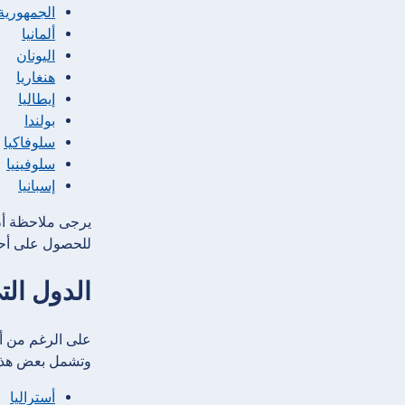
الجمهورية
ألمانيا
اليونان
هنغاريا
إيطاليا
بولندا
سلوفاكيا
سلوفينيا
إسبانيا
يرجى ملاحظة أن 
للحصول على أح
الدول الت
على الرغم من أن
وتشمل بعض هذه ا
أستراليا