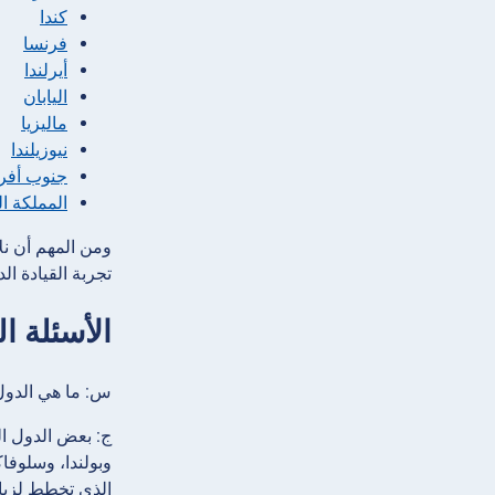
كندا
فرنسا
أيرلندا
اليابان
ماليزيا
نيوزيلندا
جنوب أفري
المملكة ا
ومن المهم أن نل
تجربة القيادة ا
الأسئلة ا
س: ما هي الدول
ج: بعض الدول ال
وبولندا، وسلوفاك
الذي تخطط لزيا