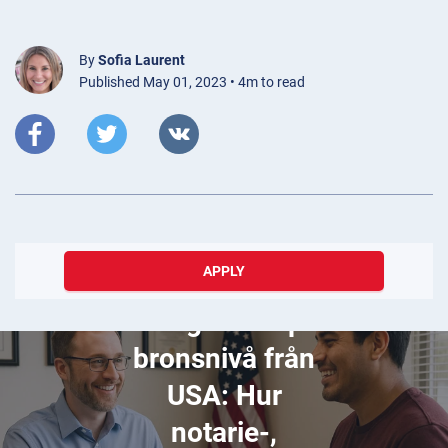
By
Sofia Laurent
Published May 01, 2023 • 4m to read
APPLY
December 07, 2025
Ett agentfall på
bronsnivå från
USA: Hur
notarie-,