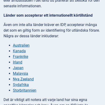
eller ambassaden i det land du planerar att besöka för den
senaste informationen.
Länder som accepterar ett internationellt körtillstånd
Även om inte alla länder kräver en IDP, accepterar många
det som en giltig form av identifiering för utländska förare.
Några av dessa länder inkluderar:
Australien
Kanada
Frankrike
Irland
Japan
Malaysia
Nya Zeeland
Sydafrika
Storbritannien
Det är viktigt att notera att varje land har sina egna