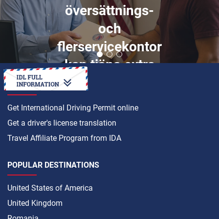
översättnings-
och
flerservicekontor
kan tjäna extra
inkomst
HOW TO
Get International Driving Permit online
Get a driver's license translation
Travel Affiliate Program from IDA
POPULAR DESTINATIONS
United States of America
United Kingdom
Romania