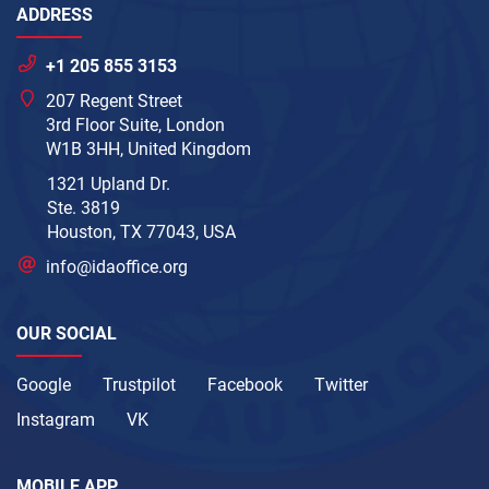
ADDRESS
+1 205 855 3153
207 Regent Street
3rd Floor Suite, London
W1B 3HH, United Kingdom
1321 Upland Dr.
Ste. 3819
Houston, TX 77043, USA
info@idaoffice.org
OUR SOCIAL
Google
Trustpilot
Facebook
Twitter
Instagram
VK
MOBILE APP