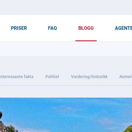
PRISER
FAQ
BLOGG
AGENT
Interessante fakta
Politiet
Vurdering/historikk
Anmel