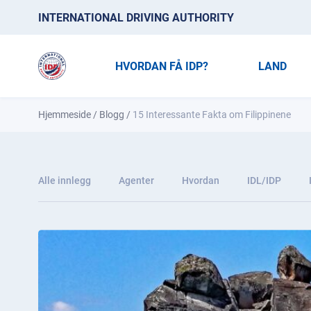
INTERNATIONAL DRIVING AUTHORITY
HVORDAN FÅ IDP?
LAND
Hjemmeside
/
Blogg
/
15 Interessante Fakta om Filippinene
Alle innlegg
Agenter
Hvordan
IDL/IDP