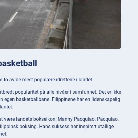
 basketball
om to av de mest populære idrettene i landet.
tbredt popularitet på alle nivåer i samfunnet. Det er ikke
in egen basketballbane. Filippinene har en lidenskapelig
aritet.
kket være landets bokseikon, Manny Pacquiao. Pacquiao,
ilippinsk boksing. Hans suksess har inspirert utallige
het.