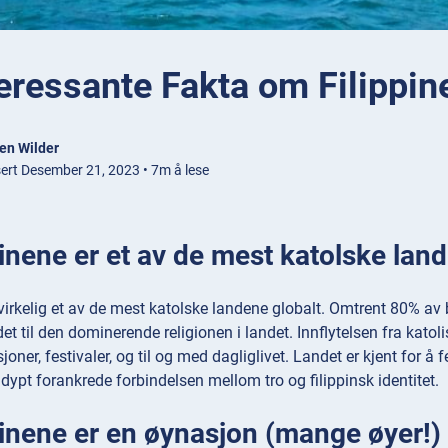
eressante Fakta om Filippin
en Wilder
sert Desember 21, 2023 • 7m å lese
pinene er et av de mest katolske lan
 virkelig et av de mest katolske landene globalt. Omtrent 80% av
t til den dominerende religionen i landet. Innflytelsen fra katolis
sjoner, festivaler, og til og med dagliglivet. Landet er kjent for å fe
dypt forankrede forbindelsen mellom tro og filippinsk identitet.
pinene er en øynasjon (mange øyer!)