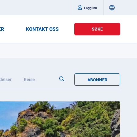
Logg inn
ER
KONTAKT OSS
SØKE
delser
Reise
ABONNER