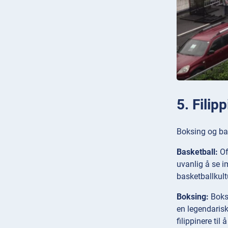
5. Filip
Boksing og bas
Basketball:
Of
uvanlig å se i
basketballkultu
Boksing:
Boksi
en legendarisk
filippinere til