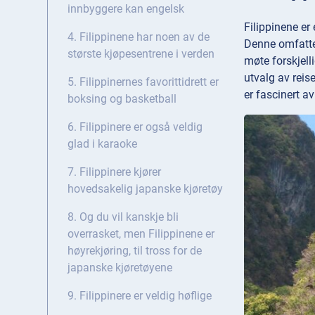
innbyggere kan engelsk
Filippinene er
4. Filippinene har noen av de
Denne omfatten
største kjøpesentrene i verden
møte forskjelli
utvalg av reis
5. Filippinernes favorittidrett er
er fascinert av
boksing og basketball
6. Filippinere er også veldig
glad i karaoke
7. Filippinere kjører
hovedsakelig japanske kjøretøy
8. Og du vil kanskje bli
overrasket, men Filippinene er
høyrekjøring, til tross for de
japanske kjøretøyene
9. Filippinere er veldig høflige