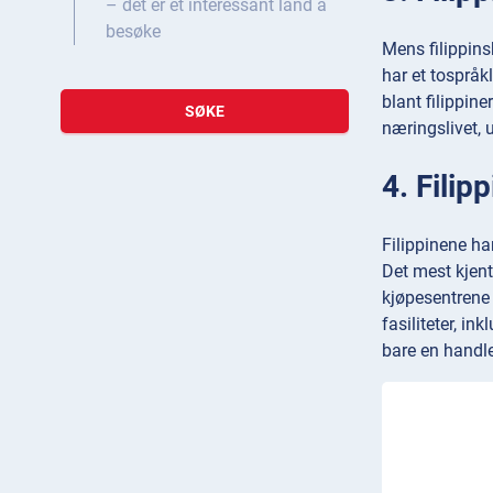
– det er et interessant land å
besøke
Mens filippinsk
har et tospråk
blant filippin
SØKE
næringslivet, 
4. Filip
Filippinene ha
Det mest kjent
kjøpesentrene
fasiliteter, i
bare en handleo