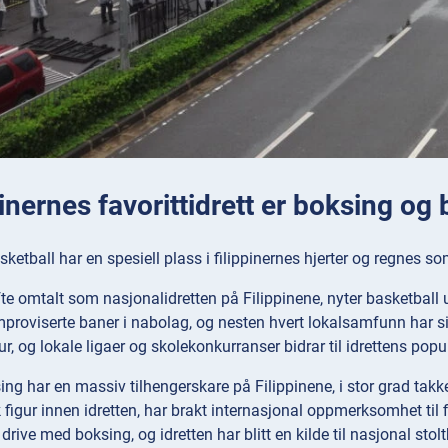
pinernes favorittidrett er boksing og
ketball har en spesiell plass i filippinernes hjerter og regnes s
te omtalt som nasjonalidretten på Filippinene, nyter basketball u
mproviserte baner i nabolag, og nesten hvert lokalsamfunn har s
r, og lokale ligaer og skolekonkurranser bidrar til idrettens popul
ng har en massiv tilhengerskare på Filippinene, i stor grad ta
 figur innen idretten, har brakt internasjonal oppmerksomhet til f
 å drive med boksing, og idretten har blitt en kilde til nasjonal stolt