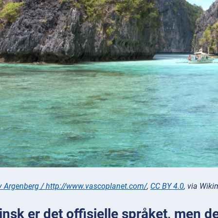
 Argenberg / http://www.vascoplanet.com/
,
CC BY 4.0
, via Wi
pinsk er det offisielle språket, men 