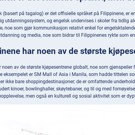
 (basert på tagalog) er det offisielle språket på Filippinene, er 
lig utdanningssystem, og engelsk undervises i skoler fra tidlig al
ere, noe som gjør kommunikasjon relativt enkel for engelsktalend
utdanning og media, noe som bidrar til Filippinenes rykte som en
pinene har noen av de største kjøpes
r noen av de største kjøpesentrene globalt, noe som gjenspeiler fi
e eksempelet er SM Mall of Asia i Manila, som hadde tittelen so
 er ikke bare shoppingdestinasjoner; de er omfattende underho
nkludert kinoer, bowlinghaller, skøytebaner, og til og med fornøye
pplevelse, men også en kulturell og sosial aktivitet som er dypt fo