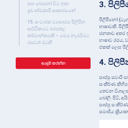
3. පිලි
සහ බොහෝ විට ඉතා
ප්‍රචණ්ඩකාරී ආකාරයෙන්
පිලිපීනෝ (ටැග
15. සංචාරක ව්‍යාපාරය පිලිපීන
භාෂාවකි. පිලි
ආර්ථිකයට බරපතල
ජනතාව අතර ඉංග
කර්මාන්තයකි – මෙය නැරඹීමට
භාෂාව රජය, ව්
රසවත් රටකි
එකක් ලෙස පිල
4. පිලි
අයදුම් කරන්න
සාප්පු සවාරි 
සංකීර්ණ කිහි
තෙවන විශාලතම
බෝලිං පිටි, අ
සාප්පු සංකීර්
සමාජීය ක්‍රිය