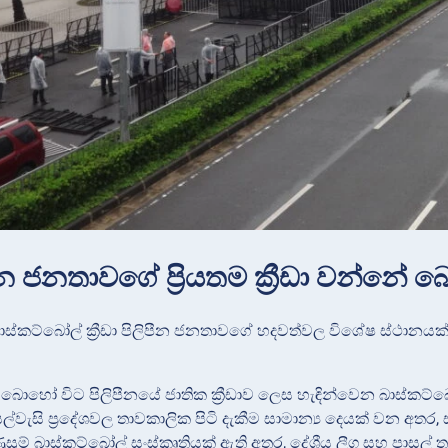
පීන ජනතාවගේ ප්‍රියතම ක්‍රීඩා වන්නේ 
ස්කට්බෝල් ක්‍රීඩා පිලිපීන ජනතාවගේ හදවත්වල විශේෂ ස්ථානයක් 
බොහෝ විට පිලිපීනයේ ජාතික ක්‍රීඩාව ලෙස හැඳින්වෙන බාස්කට්බෝ
. අසල්වැසි ප්‍රදේශවල තාවකාලික පිටි දැකීම සාමාන්‍ය දෙයක් වන අත
සුම් බාස්කට්බෝල් සංස්කෘතියක් ඇති අතර, දේශීය ලීග සහ පාසල් තර