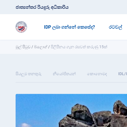
ජාත්‍යන්තර රියදුරු අධිකාරිය
IDP ලබා ගන්නේ කෙසේද?
රටවල්
මුල් පිටුව
/
බ්ලොග්
/
පිලිපීනය ගැන රසවත් කරුණු 15ක්
සියලුම තනතුරු
නියෝජිතයන්
කොහොමද
IDL/