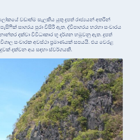
ලෝකයේ වඩාත්ම සැලකිය යුතු දූපත් රාජ්‍යයන් අතරින්
සිෆික් සාගරය පුරා විසිරී ඇත. ද්වීපාගරය හරහා සංචාරය
ාන්තර දක්වා විවිධාකාර භූ දර්ශන හමුවනු ඇත. දූපත්
විශාල සංචාරක අවස්ථා ප්‍රමාණයක් සපයයි. එය වෙරළ
දුවක් දක්වන අය සඳහා ස්වර්ගයකි.