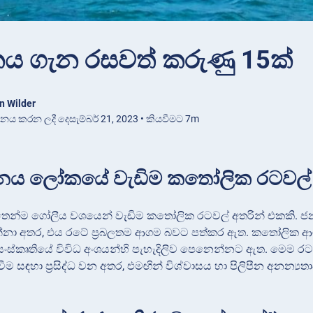
ීනය ගැන රසවත් කරුණු 15ක්
n Wilder
ාශනය කරන ලදී දෙසැම්බර් 21, 2023 • කියවීමට 7m
ිපීනය ලෝකයේ වැඩිම කතෝලික රටවල් 
්තෙන්ම ගෝලීය වශයෙන් වැඩිම කතෝලික රටවල් අතරින් එකකි
්නා අතර, එය රටේ ප්‍රබලතම ආගම බවට පත්කර ඇත. කතෝලික ආගම
න සංස්කෘතියේ විවිධ අංශයන්හි පැහැදිලිව පෙනෙන්නට ඇත. මෙම 
ීම සඳහා ප්‍රසිද්ධ වන අතර, එමඟින් විශ්වාසය හා පිලිපීන අනන්‍ය