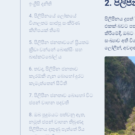
2. පිලිප
ඉංග්‍රීසි දනිති
4. පිලිපීනයේ ලෝකයේ
පිලිපීනය දූපත
විශාලතම සාප්පු සංකීර්ණ
එකක් බවට පත්
කිහිපයක් තිබේ
කිරීමේදී, ඔබට
සංඛ්‍යාව අති
5. පිලිපීන ජනතාවගේ ප්‍රියතම
ලෝලීන්, අවදා
ක්‍රීඩා වන්නේ බොක්සිං සහ
බාස්කට්බෝල් ය
6. තවද, පිලිපීන ජනතාව
කැරඕකි ගැන බොහෝ දුරට
කැමැත්තෙන් සිටිති
7. පිලිපීන ජනතාව බොහෝ විට
ජපන් වාහන පදවති
8. ඔබ පුදුමයට පත්වනු ඇත,
නමුත් ජපන් වාහන තිබුණද
පිලිපීනය දකුණු පැත්තේ රිය