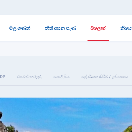
මිල ගණන්
නිති අසන පැණ
බ්ලොග්
නියෝ
IDP
රසවත් කරුණු
පොලිසිය
ශ්‍රේණිගත කිරීම / ඉතිහාසය