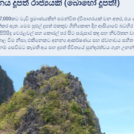
ීනය දූපත් රාජ්‍යයකි (බොහෝ දූපත්!)
් 7,000කට වැඩි ප්‍රමාණයකින් සමන්විත ද්වීපාගරයක් වන අතර, එය 
කර ඇත. මෙම පුළුල් දූපත් එකතුව ගිනිකොන දිග ආසියාවේ බටහිර පැ
 පිරිසිදු වෙරළවල් සහ කොරල් පර සිට සරුසාර කඳු සහ නිවර්තන වන
 විශාල වීම නිසා, එකිනෙකට අනන්‍ය ආකර්ෂණය සහ ස්වභාවය සහිත 
නම් සෙවීමට කැමති අය සහ දූපත් ජීවිතයේ සුන්දරත්වය ගැන උනන්