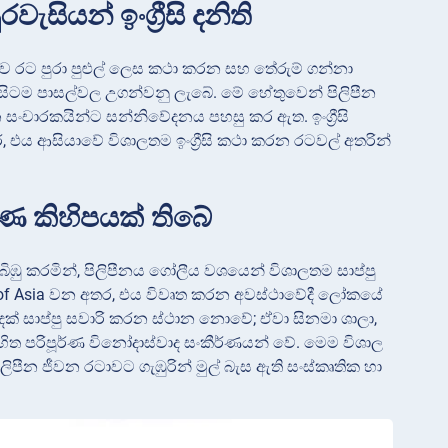
ියන් ඉංග්‍රීසි දනිති
ෂාව රට පුරා පුළුල් ලෙස කථා කරන සහ තේරුම් ගන්නා
 විය සිටම පාසල්වල උගන්වනු ලැබේ. මේ හේතුවෙන් පිලිපීන
කරන සංචාරකයින්ට සන්නිවේදනය පහසු කර ඇත. ඉංග්‍රීසි
ර, එය ආසියාවේ විශාලතම ඉංග්‍රීසි කථා කරන රටවල් අතරින්
්ණ කිහිපයක් තිබේ
ිබිඹු කරමින්, පිලිපීනය ගෝලීය වශයෙන් විශාලතම සාප්පු
ll of Asia වන අතර, එය විවෘත කරන අවස්ථාවේදී ලෝකයේ
ෙක් සාප්පු සවාරි කරන ස්ථාන නොවේ; ඒවා සිනමා ශාලා,
 සහිත පරිපූර්ණ විනෝදාස්වාද සංකීර්ණයන් වේ. මෙම විශාල
ලිපීන ජීවන රටාවට ගැඹුරින් මුල් බැස ඇති සංස්කෘතික හා