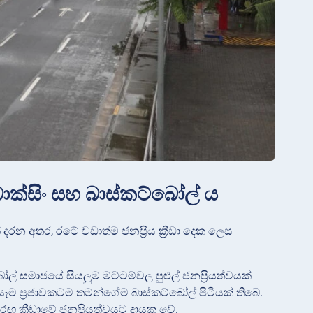
බොක්සිං සහ බාස්කට්බෝල් ය
දරන අතර, රටේ වඩාත්ම ජනප්‍රිය ක්‍රීඩා දෙක ලෙස
ල් සමාජයේ සියලුම මට්ටම්වල පුළුල් ජනප්‍රියත්වයක්
ර, සෑම ප්‍රජාවකටම තමන්ගේම බාස්කට්බෝල් පිටියක් තිබේ.
ඟ ක්‍රීඩාවේ ජනප්‍රියත්වයට දායක වේ.