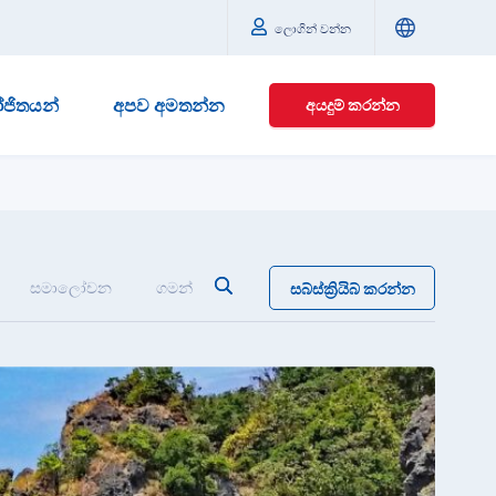
ලොගින් වන්න
ජිතයන්
අපව අමතන්න
අයදුම් කරන්න
සමාලෝචන
ගමන්
සබ්ස්ක්‍රියිබ් කරන්න