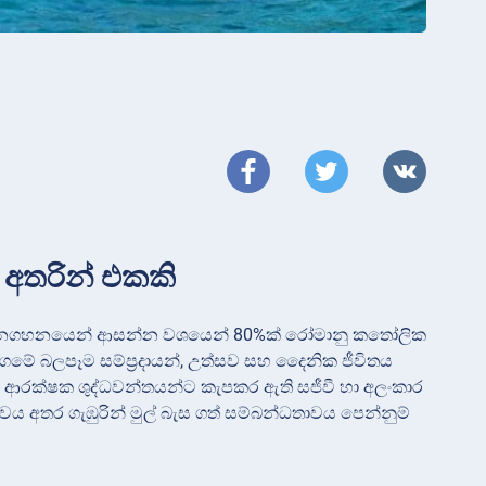
අතරින් එකකි
. ජනගහනයෙන් ආසන්න වශයෙන් 80%ක් රෝමානු කතෝලික
ේ බලපෑම සම්ප්‍රදායන්, උත්සව සහ දෛනික ජීවිතය
රට ආරක්ෂක ශුද්ධවන්තයන්ට කැපකර ඇති සජීවී හා අලංකාර
තාවය අතර ගැඹුරින් මුල් බැස ගත් සම්බන්ධතාවය පෙන්නුම්