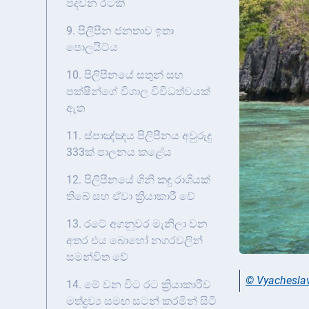
පදවන රටකි
9. පිලිපීන ජනතාව ඉතා
පොලයිට්ය
10. පිලිපීනයේ සතුන් සහ
පක්ෂීන්ගේ විශාල විවිධත්වයක්
ඇත
11. ස්පාඤ්ඤය පිලිපීනය අවුරුදු
333ක් පාලනය කළේය
12. පිලිපීනයේ ගිනි කඳු රාශියක්
තිබේ සහ ඒවා ක්‍රියාකාරී වේ
13. රටේ අගනුවර මැනිලා වන
අතර එය බොහෝ නගරවලින්
සමන්විත වේ
© Vyacheslav
14. මේ වන විට රට ක්‍රියාකාරීව
මත්ද්‍රව්‍ය සමඟ සටන් කරමින් සිටී