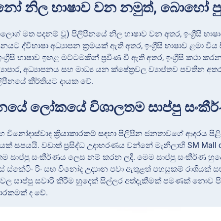
පීනෝ නිල භාෂාව වන නමුත්, බොහෝ පුරවැස
ලොග් මත පදනම් වූ) පිලිපීනයේ නිල භාෂාව වන අතර, ඉංග්‍රීසි භා
පීනයට ද්විභාෂා අධ්‍යාපන ක්‍රමයක් ඇති අතර, ඉංග්‍රීසි භාෂාව ළමා
්‍රීසි භාෂාව ඉහළ මට්ටමකින් ප්‍රවීණ වී ඇති අතර, ඉංග්‍රීසි කථා 
‍යාපාර, අධ්‍යාපනය සහ මාධ්‍ය යන ක්ෂේත්‍රවල ව්‍යාප්තව පවතින අත
ිපීනයේ කීර්තියට දායක වේ.
පීනයේ ලෝකයේ විශාලතම සාප්පු සංකීර
සහ විනෝදාස්වාද ක්‍රියාකාරකම් සඳහා පිලිපීන ජනතාවගේ ආදරය පිළ
පයක් සපයයි. වඩාත් ප්‍රසිද්ධ උදාහරණය වන්නේ මැනිලාහි SM Ma
 සාප්පු සංකීර්ණය ලෙස නම් කරන ලදී. මෙම සාප්පු සංකීර්ණ හුද
යිස් ස්කේටිං රිං සහ විනෝද උද්‍යාන පවා ඇතුළත් පහසුකම් රාශියක්
ණවල සාප්පු සවාරි කිරීම හුදෙක් සිල්ලර අත්දැකීමක් පමණක් නොව පි
ාකාරකමක් ද වේ.