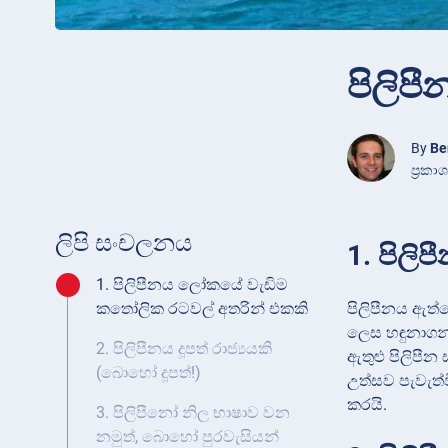
පිලිප
By
Be
ප්‍රක
ලිපි සංචලනය
1. පිල
1. පිලිපීනය ලෝකයේ වැඩිම
පිලිපීනය ඇත
කතෝලික රටවල් අතරින් එකකි
ලෙස හඳුනාගන
2. පිලිපීනය දූපත් රාජ්‍යයකි
ඇතුළු පිලිපී
(බොහෝ දූපත්!)
උත්සව පැවැත්ව
කරයි.
3. පිලිපීනෝ නිල භාෂාව වන
නමුත්, බොහෝ පුරවැසියන්