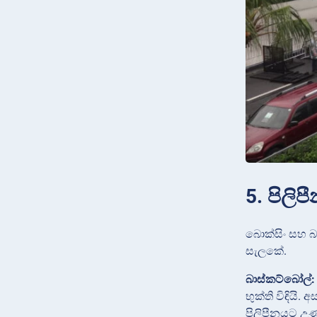
5. පිලි
බොක්සිං සහ බා
සැලකේ.
බාස්කට්බෝල්:
භුක්ති විඳියි
පිලිපීනයට උණු