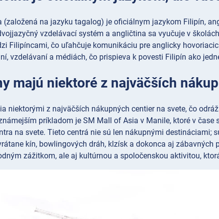
na (založená na jazyku tagalog) je oficiálnym jazykom Filipín, angl
dvojjazyčný vzdelávací systém a angličtina sa vyučuje v školách 
zi Filipíncami, čo uľahčuje komunikáciu pre anglicky hovoriacic
ní, vzdelávaní a médiách, čo prispieva k povesti Filipín ako jed
íny majú niektoré z najväčších náku
šia niektorými z najväčších nákupných centier na svete, čo odr
známejším príkladom je SM Mall of Asia v Manile, ktoré v čase sv
tra na svete. Tieto centrá nie sú len nákupnými destináciami;
vrátane kín, bowlingových dráh, klzísk a dokonca aj zábavných 
ným zážitkom, ale aj kultúrnou a spoločenskou aktivitou, ktorá