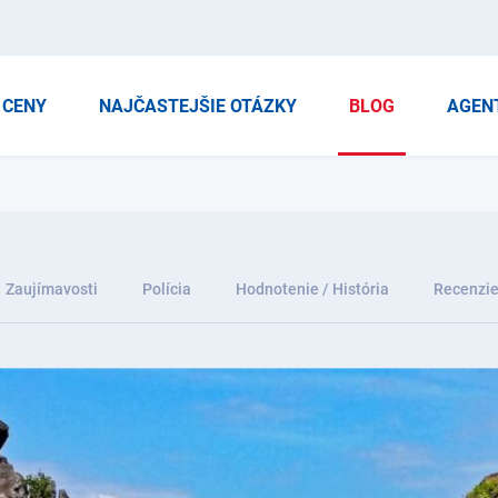
CENY
NAJČASTEJŠIE OTÁZKY
BLOG
AGEN
Zaujímavosti
Polícia
Hodnotenie / História
Recenzi