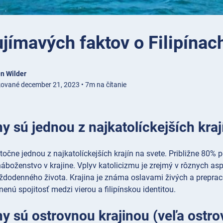
jímavých faktov o Filipínac
n Wilder
kované december 21, 2023 • 7m na čítanie
íny sú jednou z najkatolíckejších kra
utočne jednou z najkatolíckejších krajín na svete. Približne 80% po
áboženstvo v krajine. Vplyv katolicizmu je zrejmý v rôznych aspekt
ždodenného života. Krajina je známa oslavami živých a prepra
enú spojitosť medzi vierou a filipínskou identitou.
íny sú ostrovnou krajinou (veľa ostro