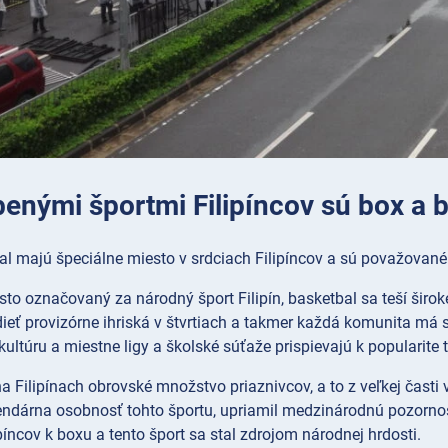
benými športmi Filipíncov sú box a 
l majú špeciálne miesto v srdciach Filipíncov a sú považované 
to označovaný za národný šport Filipín, basketbal sa teší široke
ieť provizórne ihriská v štvrtiach a takmer každá komunita má sv
ultúru a miestne ligy a školské súťaže prispievajú k popularite 
 Filipínach obrovské množstvo priaznivcov, a to z veľkej časti
endárna osobnosť tohto športu, upriamil medzinárodnú pozornosť
íncov k boxu a tento šport sa stal zdrojom národnej hrdosti.