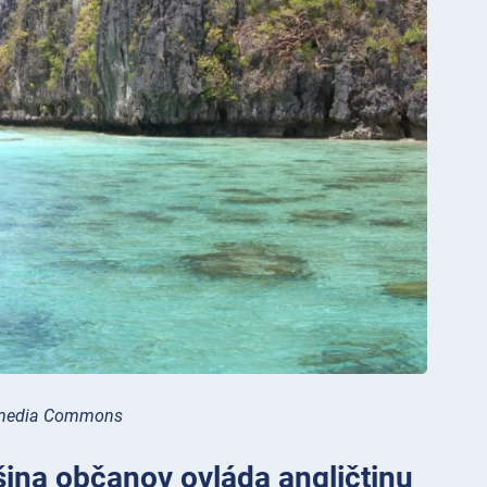
kimedia Commons
čšina občanov ovláda angličtinu