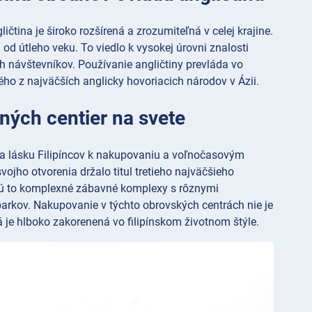
ičtina je široko rozšírená a zrozumiteľná v celej krajine.
od útleho veku. To viedlo k vysokej úrovni znalosti
h návštevníkov. Používanie angličtiny prevláda vo
ného z najväčších anglicky hovoriacich národov v Ázii.
pných centier na svete
áža lásku Filipíncov k nakupovaniu a voľnočasovým
ojho otvorenia držalo titul tretieho najväčšieho
 sú to komplexné zábavné komplexy s rôznymi
parkov. Nakupovanie v týchto obrovských centrách nie je
 je hlboko zakorenená vo filipínskom životnom štýle.