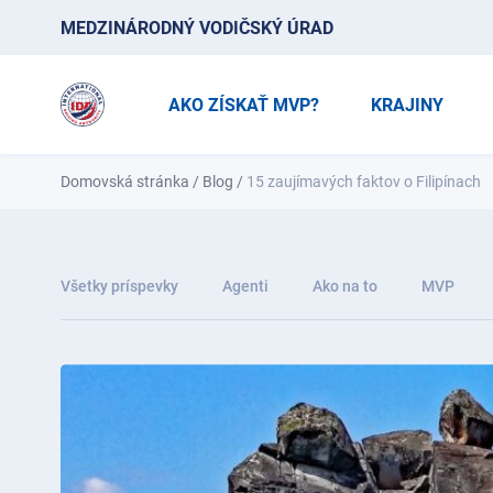
MEDZINÁRODNÝ VODIČSKÝ ÚRAD
AKO ZÍSKAŤ MVP?
KRAJINY
Domovská stránka
/
Blog
/
15 zaujímavých faktov o Filipínach
Všetky príspevky
Agenti
Ako na to
MVP