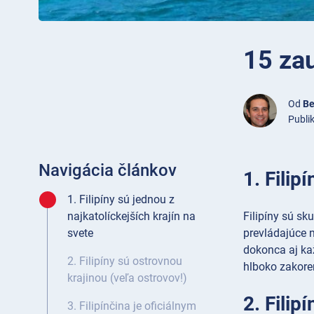
15 zau
Od
Be
Publi
Navigácia článkov
1. Filip
1. Filipíny sú jednou z
Filipíny sú sk
najkatolíckejších krajín na
prevládajúce n
svete
dokonca aj ka
2. Filipíny sú ostrovnou
hlboko zakoren
krajinou (veľa ostrovov!)
2. Filip
3. Filipínčina je oficiálnym