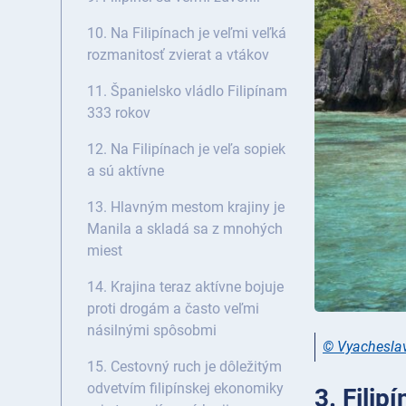
10. Na Filipínach je veľmi veľká
rozmanitosť zvierat a vtákov
11. Španielsko vládlo Filipínam
333 rokov
12. Na Filipínach je veľa sopiek
a sú aktívne
13. Hlavným mestom krajiny je
Manila a skladá sa z mnohých
miest
14. Krajina teraz aktívne bojuje
proti drogám a často veľmi
násilnými spôsobmi
© Vyacheslav
15. Cestovný ruch je dôležitým
odvetvím filipínskej ekonomiky
3. Filip