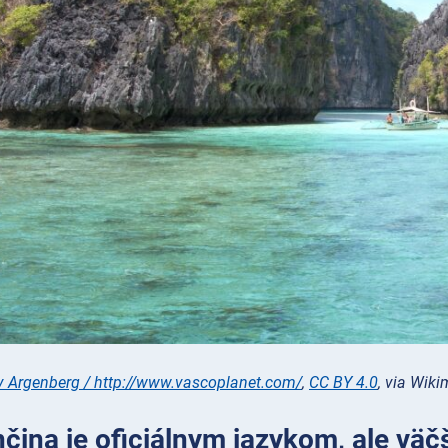
 Argenberg / http://www.vascoplanet.com/
,
CC BY 4.0
, via Wi
ínčina je oficiálnym jazykom, ale vä