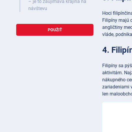
– je to zaujímavá krajina na
návštevu
Hoci filipínči
Filipíny majú 
angličtiny med
POUŽIŤ
vláde, podnika
4. Filip
Filipíny sa pý
aktivitám. Naj
nákupného cen
zariadeniami 
len maloobchod