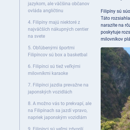
jazykom, ale väčšina občanov
ovláda angličtinu
Filipíny sú sú
Táto rozsiahl
4. Filipíny majú niektoré z
narazíte na rô
najväčších nákupných centier
poskytuje rozs
na svete
milovníkov plá
5. Obľúbenými športmi
Filipíncov sú box a basketbal
6. Filipínci sú tiež veľkými
milovníkmi karaoke
7. Filipínci jazdia prevažne na
japonských vozidlách
8. A možno vás to prekvapí, ale
na Filipínach sa jazdí vpravo,
napriek japonským vozidlám
9. Filipínci sú veľmi zdvorilí