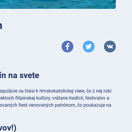
h
jín na svete
pulácie sa hlási k rímskokatolíckej viere, čo z nej robí
och filipínskej kultúry, vrátane tradícií, festivalov a
covaných fiest venovaných patrónom, čo poukazuje na
vov!)