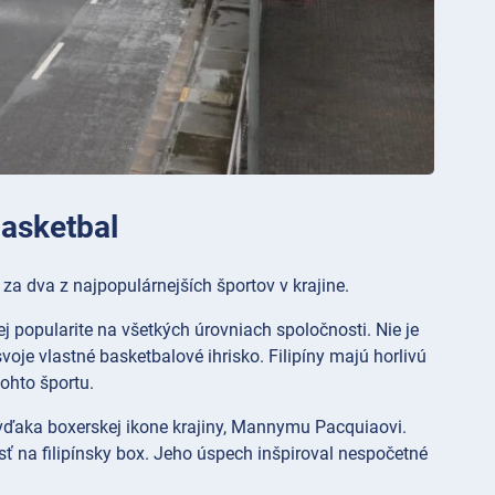
basketbal
za dva z najpopulárnejších športov v krajine.
j popularite na všetkých úrovniach spoločnosti. Nie je
oje vlastné basketbalové ihrisko. Filipíny majú horlivú
tohto športu.
 vďaka boxerskej ikone krajiny, Mannymu Pacquiaovi.
 na filipínsky box. Jeho úspech inšpiroval nespočetné