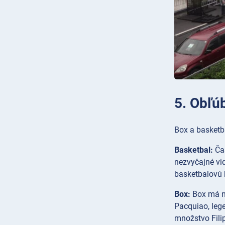
5. Obľú
Box a basketba
Basketbal:
Čas
nezvyčajné vid
basketbalovú k
Box:
Box má na
Pacquiao, leg
množstvo Filip