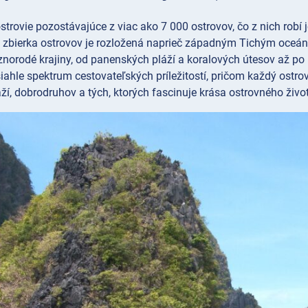
ostrovie pozostávajúce z viac ako 7 000 ostrovov, čo z nich robí
a zbierka ostrovov je rozložená naprieč západným Tichým oceán
znorodé krajiny, od panenských pláží a koralových útesov až po
iahle spektrum cestovateľských príležitostí, pričom každý ostrov
ží, dobrodruhov a tých, ktorých fascinuje krása ostrovného živo