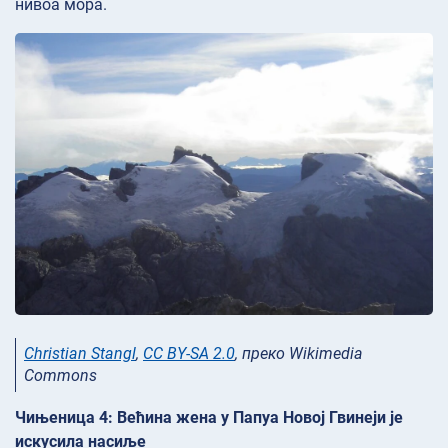
нивоа мора.
Christian Stangl
,
CC BY-SA 2.0
, преко Wikimedia
Commons
Чињеница 4: Већина жена у Папуа Новој Гвинеји је
искусила насиље