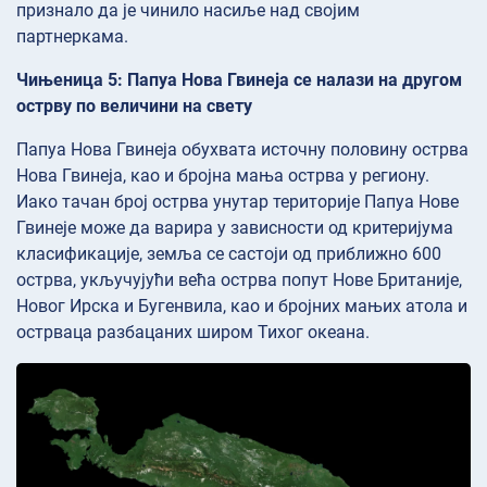
признало да је чинило насиље над својим
партнеркама.
Чињеница 5: Папуа Нова Гвинеја се налази на другом
острву по величини на свету
Папуа Нова Гвинеја обухвата источну половину острва
Нова Гвинеја, као и бројна мања острва у региону.
Иако тачан број острва унутар територије Папуа Нове
Гвинеје може да варира у зависности од критеријума
класификације, земља се састоји од приближно 600
острва, укључујући већа острва попут Нове Британије,
Новог Ирска и Бугенвила, као и бројних мањих атола и
острваца разбацаних широм Тихог океана.