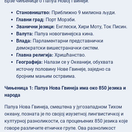
Брзе чињенице о Папуа Новој Гвинеји:
Становништво:
Приближно 9 милиона људи.
Главни град:
Порт Морзби.
Званични језици:
Енглески, Хири Моту, Ток Писин.
Валута:
Папуа новогвинејска кина.
Влада:
Парламентарни представнички
демократски вишестраначки систем.
Главна религија:
Хришћанство.
Географија:
Налази се у Океанији, обухвата
источну половину Нове Гвинеје, заједно са
бројним мањим острвима.
Чињеница 1: Папуа Нова Гвинеја има око 850 језика и
народа
Папуа Нова Гвинеја, смештена у југозападном Тихом
океану, позната је по својој изузетној лингвистичкој и
културној разноликости, са процењених 850 језика које
говоре различите етничке групе. Ова разноликост