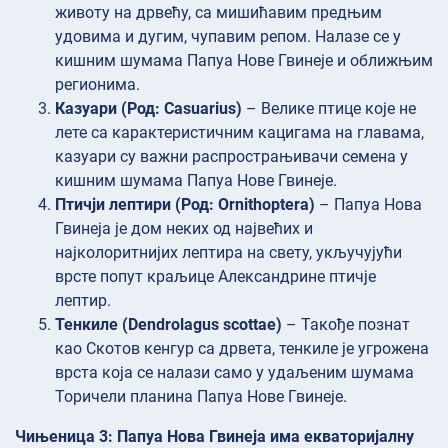
животу на дрвећу, са мишићавим предњим
удовима и дугим, чупавим репом. Налазе се у
кишним шумама Папуа Нове Гвинеје и оближњим
регионима.
Казуари (Род: Casuarius)
– Велике птице које не
лете са карактеристичним кацигама на главама,
казуари су важни распрострањивачи семена у
кишним шумама Папуа Нове Гвинеје.
Птичји лептири (Род: Ornithoptera)
– Папуа Нова
Гвинеја је дом неких од највећих и
најколоритнијих лептира на свету, укључујући
врсте попут краљице Александрине птичје
лептир.
Тенкиле (Dendrolagus scottae)
– Такође познат
као Скотов кенгур са дрвета, тенкиле је угрожена
врста која се налази само у удаљеним шумама
Торичели планина Папуа Нове Гвинеје.
Чињеница 3: Папуа Нова Гвинеја има екваторијалну