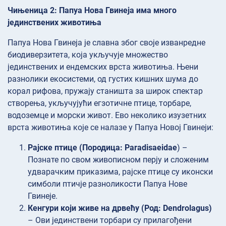
Чињеница 2: Папуа Нова Гвинеја има много
јединствених животиња
Папуа Нова Гвинеја је славна због своје изванредне
биодиверзитета, која укључује множество
јединствених и ендемских врста животиња. Њени
разнолики екосистеми, од густих кишних шума до
корал рифова, пружају станишта за широк спектар
створења, укључујући егзотичне птице, торбаре,
водоземце и морски живот. Ево неколико изузетних
врста животиња које се налазе у Папуа Новој Гвинеји:
Рајске птице (Породица: Paradisaeidae
) –
Познате по свом живописном перју и сложеним
удварачким приказима, рајске птице су иконски
симболи птичје разноликости Папуа Нове
Гвинеје.
Кенгури који живе на дрвећу (Род: Dendrolagus)
– Ови јединствени торбари су прилагођени