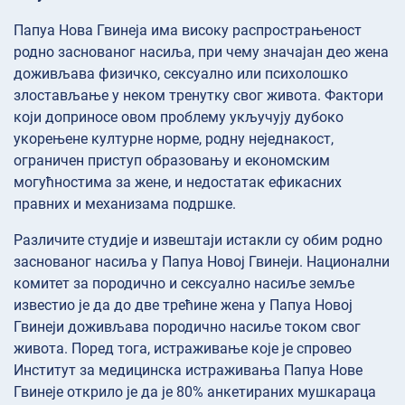
Папуа Нова Гвинеја има високу распрострањеност
родно заснованог насиља, при чему значајан део жена
доживљава физичко, сексуално или психолошко
злостављање у неком тренутку свог живота. Фактори
који доприносе овом проблему укључују дубоко
укорењене културне норме, родну неједнакост,
ограничен приступ образовању и економским
могућностима за жене, и недостатак ефикасних
правних и механизама подршке.
Различите студије и извештаји истакли су обим родно
заснованог насиља у Папуа Новој Гвинеји. Национални
комитет за породично и сексуално насиље земље
известио је да до две трећине жена у Папуа Новој
Гвинеји доживљава породично насиље током свог
живота. Поред тога, истраживање које је спровео
Институт за медицинска истраживања Папуа Нове
Гвинеје открило је да је 80% анкетираних мушкараца