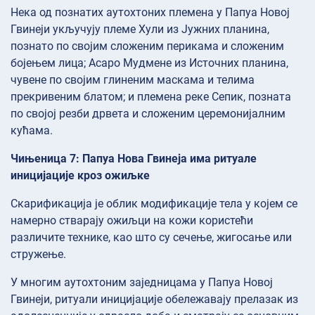
Нека од познатих аутохтоних племена у Папуа Новој
Гвинеји укључују племе Хули из Јужних планина,
познато по својим сложеним перикама и сложеним
бојењем лица; Асаро Мудмене из Источних планина,
чувене по својим глиненим маскама и телима
прекривеним блатом; и племена реке Сепик, позната
по својој резби дрвета и сложеним церемонијалним
кућама.
Чињеница 7: Папуа Нова Гвинеја има ритуале
иницијације кроз ожиљке
Скарификација је облик модификације тела у којем се
намерно стварају ожиљци на кожи користећи
различите технике, као што су сечење, жигосање или
стружење.
У многим аутохтоним заједницама у Папуа Новој
Гвинеји, ритуали иницијације обележавају прелазак из