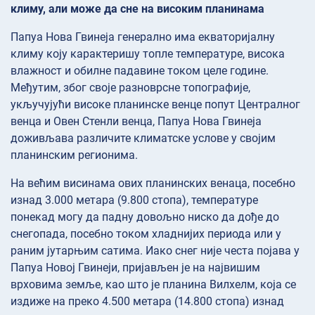
климу, али може да сне на високим планинама
Папуа Нова Гвинеја генерално има екваторијалну
климу коју карактеришу топле температуре, висока
влажност и обилне падавине током целе године.
Међутим, због своје разноврсне топографије,
укључујући високе планинске венце попут Централног
венца и Овен Стенли венца, Папуа Нова Гвинеја
доживљава различите климатске услове у својим
планинским регионима.
На већим висинама ових планинских венаца, посебно
изнад 3.000 метара (9.800 стопа), температуре
понекад могу да падну довољно ниско да дође до
снегопада, посебно током хладнијих периода или у
раним јутарњим сатима. Иако снег није честа појава у
Папуа Новој Гвинеји, пријављен је на највишим
врховима земље, као што је планина Вилхелм, која се
издиже на преко 4.500 метара (14.800 стопа) изнад