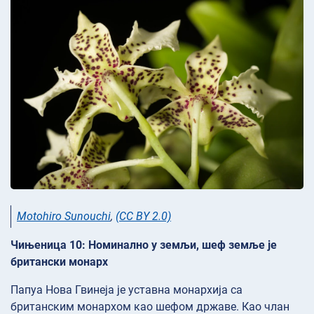
Motohiro Sunouchi
,
(CC BY 2.0)
Чињеница 10: Номинално у земљи, шеф земље је
британски монарх
Папуа Нова Гвинеја је уставна монархија са
британским монархом као шефом државе. Као члан