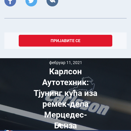
ПРИЈАВИТЕ СЕ
фебруар 11, 2021
Карлсон
Аутотехник:
Тјунинг кућа иза
ремек-дела
Мерцедес-
Бенза