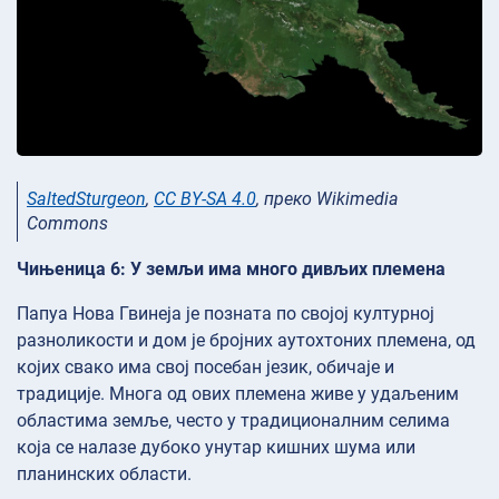
SaltedSturgeon
,
CC BY-SA 4.0
, преко Wikimedia
Commons
Чињеница 6: У земљи има много дивљих племена
Папуа Нова Гвинеја је позната по својој културној
разноликости и дом је бројних аутохтоних племена, од
којих свако има свој посебан језик, обичаје и
традиције. Многа од ових племена живе у удаљеним
областима земље, често у традиционалним селима
која се налазе дубоко унутар кишних шума или
планинских области.