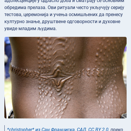
адолесценције у одрасло доба и сматрају се основним
обредима прелаза. Ови ритуали често укључују серију
тестова, церемонија и учења осмишљених да пренесу
културно знање, друштвене одговорности и духовне
увиде младим људима.
*christopher* из Сан Франциска, САД
,
CC BY 2.0
, преко