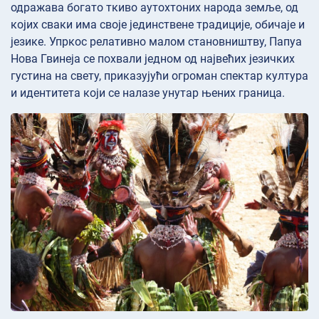
одражава богато ткиво аутохтоних народа земље, од
којих сваки има своје јединствене традиције, обичаје и
језике. Упркос релативно малом становништву, Папуа
Нова Гвинеја се похвали једном од највећих језичких
густина на свету, приказујући огроман спектар култура
и идентитета који се налазе унутар њених граница.