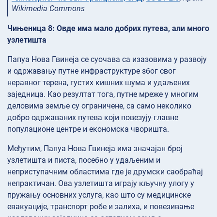
Wikimedia Commons
Чињеница 8: Овде има мало добрих путева, али много
узлетишта
Папуа Нова Гвинеја се суочава са изазовима у развоју
и одржавању путне инфраструктуре због свог
неравног терена, густих кишних шума и удаљених
заједница. Као резултат тога, путне мреже у многим
деловима земље су ограничене, са само неколико
добро одржаваних путева који повезују главне
популационе центре и економска чворишта.
Међутим, Папуа Нова Гвинеја има значајан број
узлетишта и писта, посебно у удаљеним и
неприступачним областима где је друмски саобраћај
непрактичан. Ова узлетишта играју кључну улогу у
пружању основних услуга, као што су медицинске
евакуације, транспорт робе и залиха, и повезивање