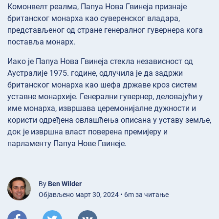
Комонвелт реалма, Папуа Нова Гвинеја признаје
британског монарха као суверенског владара,
представљеног од стране генералног гувернера кога
поставља монарх.
Иако је Папуа Нова Гвинеја стекла независност од
Аустралије 1975. године, одлучила је да задржи
британског монарха као шефа државе кроз систем
уставне монархије. Генерални гувернер, деловајући у
име монарха, извршава церемонијалне дужности и
користи одређена овлашћења описана у уставу земље,
док је извршна власт поверена премијеру и
парламенту Папуа Нове Гвинеје.
By
Ben Wilder
Објављено март 30, 2024 • 6m за читање