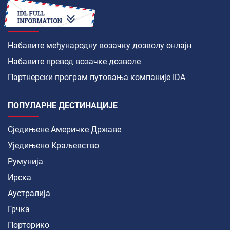
КАКО ДА
Набавите међународну возачку дозволу онлајн
Набавите превод возачке дозволе
Партнерски програм путовања компаније IDA
ПОПУЛАРНЕ ДЕСТИНАЦИЈЕ
Сједињене Америчке Државе
Уједињено Краљевство
Румунија
Ирска
Аустралија
Грчка
Порторико