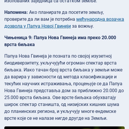
изолованих заједница са остатком земље.
Напомена:
Ако планирате да посетите земљу,
проверите да ли вам је потребна
међународна возачка
дозвола у Папуа Новој Гвинеји
за вожњу.
Чињеница 9: Папуа Нова Гвинеја има преко 20.000
врста биљака
Папуа Нова Гвинеја је позната по својој изузетној
биодиверзитету, укључујући огроман спектар врста
биљака. Иако тачан број врста биљака у земљи може
да варира у зависности од метода класификације и
текућих научних истраживања, процењује се да Папуа
Нова Гвинеја представља дом за приближно 20.000 до
25.000 врста биљака. Ове врсте биљака обухватају
широк спектар станишта, од низијских кишних шума
до планинских региона, и укључују многе ендемске
врсте које се не налазе нигде другде на Земљи.