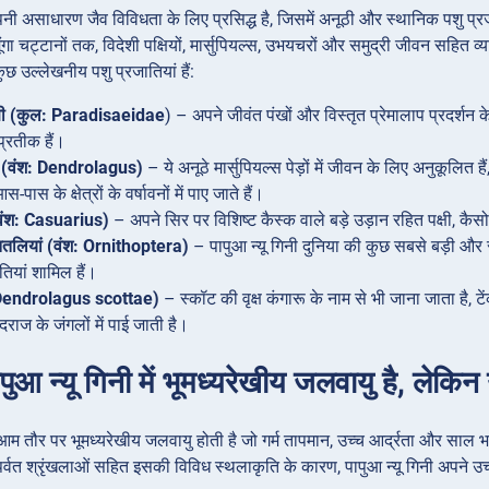
अपनी असाधारण जैव विविधता के लिए प्रसिद्ध है, जिसमें अनूठी और स्थानिक पशु प्र
मूंगा चट्टानों तक, विदेशी पक्षियों, मार्सुपियल्स, उभयचरों और समुद्री जीवन सहित व
कुछ उल्लेखनीय पशु प्रजातियां हैं:
पक्षी (कुल: Paradisaeidae
) – अपने जीवंत पंखों और विस्तृत प्रेमालाप प्रदर्शन के 
प्रतीक हैं।
ारू (वंश: Dendrolagus)
– ये अनूठे मार्सुपियल्स पेड़ों में जीवन के लिए अनुकूलित है
पास के क्षेत्रों के वर्षावनों में पाए जाते हैं।
(वंश: Casuarius)
– अपने सिर पर विशिष्ट कैस्क वाले बड़े उड़ान रहित पक्षी, कैसोवेरी
 तितलियां (वंश: Ornithoptera)
– पापुआ न्यू गिनी दुनिया की कुछ सबसे बड़ी और सबस
तियां शामिल हैं।
(Dendrolagus scottae)
– स्कॉट की वृक्ष कंगारू के नाम से भी जाना जाता है, ट
रदराज के जंगलों में पाई जाती है।
पुआ न्यू गिनी में भूमध्यरेखीय जलवायु है, लेकिन ऊ
ें आम तौर पर भूमध्यरेखीय जलवायु होती है जो गर्म तापमान, उच्च आर्द्रता और साल भर
पर्वत श्रृंखलाओं सहित इसकी विविध स्थलाकृति के कारण, पापुआ न्यू गिनी अपने उच्चभ