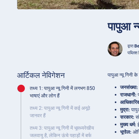
पापुआ न्
द्वारा
Be
पब्लिश
आर्टिकल नेविगेशन
पापुआ न्यू गिनी के ब
जनसंख्या:
तथ्य 1: पापुआ न्यू गिनी में लगभग 850
राजधानी:
प
भाषाएं और लोग हैं
आधिकारिक 
तथ्य 2: पापुआ न्यू गिनी में कई अनूठे
मुद्रा:
पापु
जानवर हैं
सरकार:
सं
मुख्य धर्म:
ई
तथ्य 3: पापुआ न्यू गिनी में भूमध्यरेखीय
भूगोल:
ओशिन
जलवायु है, लेकिन ऊंचे पहाड़ों में बर्फ