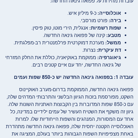
עובדות מהירות על פפואה גינאה החדשה:
אוכלוסייה:
כ-9 מיליון איש.
בירה:
פורט מורסבי.
שפות רשמיות:
אנגלית, הירי מוטו, טוק פיסין.
מטבע:
קינה של פפואה גינאה החדשה.
ממשל:
מערכת דמוקרטית פרלמנטרית רב-מפלגתית.
דת עיקרית:
נצרות.
גיאוגרפיה:
ממוקמת באוקיאניה, כוללת את החלק המזרחי
של גינאה החדשה, יחד עם איים קטנים רבים.
עובדה 1: בפפואה גינאה החדשה יש כ-850 שפות ועמים
פפואה גינאה החדשה, הממוקמת בדרום-מערב האוקיינוס
השקט, מפורסמת בזכות הגיוון הבלשני והתרבותי המדהים שלה,
עם כ-850 שפות המדוברות בין הקבוצות האתניות השונות שלה.
גיוון זה משקף את השטיח העשיר של עמים ילידיים במדינה, כל
אחד עם המסורות, המנהגים והשפות הייחודיות שלו. למרות
האוכלוסייה הקטנה יחסית שלה, פפואה גינאה החדשה מתהדרת
באחת מצפיפויות השפות הגבוהות ביותר בעולם, המציגה את