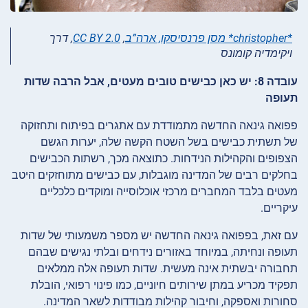
*christopher* מסן פרנסיסקו, ארה”ב
,
CC BY 2.0
, דרך
ויקימדיה קומונס
עובדה 8: יש כאן כבישים טובים מעטים, אבל הרבה שדות
תעופה
פפואה גינאה החדשה מתמודדת עם אתגרים בפיתוח ותחזוקה
של תשתית כבישים בשל השטח הקשה שלה, יערות הגשם
הצפופים והקהילות הנידחות. כתוצאה מכך, רשתות הכבישים
בחלקים רבים של המדינה מוגבלות, עם כבישים מתוחזקים היטב
מעטים בלבד המחברים מרכזי אוכלוסייה ומוקדים כלכליים
עיקריים.
עם זאת, בפפואה גינאה החדשה יש מספר משמעותי של שדות
תעופה ונחיתה, במיוחד באזורים נידחים ובלתי נגישים שבהם
תחבורה יבשתית אינה מעשית. שדות תעופה אלה ממלאים
תפקיד מכריע במתן שירותים חיוניים, כמו פינוי רפואי, הובלת
סחורות ואספקה, וחיבור קהילות מבודדות לשאר המדינה.