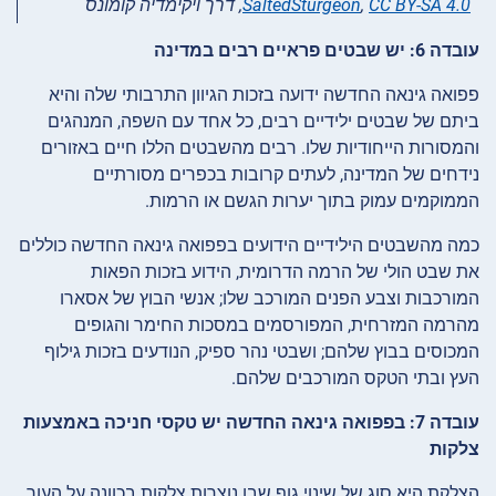
CC BY-SA 4.0
,
SaltedSturgeon
, דרך ויקימדיה קומונס
עובדה 6: יש שבטים פראיים רבים במדינה
פפואה גינאה החדשה ידועה בזכות הגיוון התרבותי שלה והיא
ביתם של שבטים ילידיים רבים, כל אחד עם השפה, המנהגים
והמסורות הייחודיות שלו. רבים מהשבטים הללו חיים באזורים
נידחים של המדינה, לעתים קרובות בכפרים מסורתיים
הממוקמים עמוק בתוך יערות הגשם או הרמות.
כמה מהשבטים הילידיים הידועים בפפואה גינאה החדשה כוללים
את שבט הולי של הרמה הדרומית, הידוע בזכות הפאות
המורכבות וצבע הפנים המורכב שלו; אנשי הבוץ של אסארו
מהרמה המזרחית, המפורסמים במסכות החימר והגופים
המכוסים בבוץ שלהם; ושבטי נהר ספיק, הנודעים בזכות גילוף
העץ ובתי הטקס המורכבים שלהם.
עובדה 7: בפפואה גינאה החדשה יש טקסי חניכה באמצעות
צלקות
הצלקת היא סוג של שינוי גוף שבו נוצרות צלקות בכוונה על העור