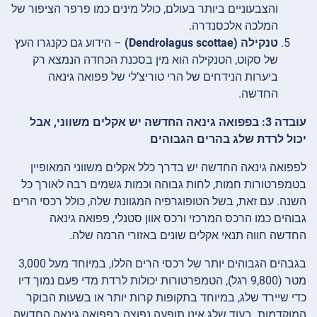
והצבעוניים ביותר בעולם, כולל מינים כמו פרפר הציפור של
המלכה אלכסנדרה.
טנקילה (Dendrolagus scottae)
– הידוע גם כקנגרו העץ
של סקוט, הטנקילה הוא מין בסכנת הכחדה הנמצא רק
ביערות הנידחים של הרי טוריצ’לי של פפואה גינאה
החדשה.
עובדה 3: בפפואה גינאה החדשה יש אקלים משווני, אבל
יכול לרדת שלג בהרים הגבוהים
לפפואה גינאה החדשה יש בדרך כלל אקלים משווני המאופיין
בטמפרטורות חמות, לחות גבוהה וכמות גשמים רבה לאורך כל
השנה. עם זאת, בשל הטופוגרפיה המגוונת שלה, כולל רכסי הרים
גבוהים כמו הרכס המרכזי ורכס אוון סטנלי, פפואה גינאה
החדשה חווה תנאי אקלים שונים באזורי הרמה שלה.
בגבהים הגבוהים יותר של רכסי הרים הללו, במיוחד מעל 3,000
מטר (9,800 רגל), הטמפרטורות יכולות לרדת מדי פעם נמוך דיו
כדי שיירד שלג, במיוחד בתקופות קרות יותר או בשעות הבוקר
המוקדמות. בעוד שלג אינו תופעה נפוצה בפפואה גינאה החדשה,