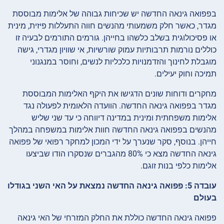
בפפואה גינאה החדשה יש שכיחות גבוהה של אלימות מבוססת
מגדר, כאשר חלק משמעותי מהנשים חווה התעללות פיזית, מינית
או פסיכולוגית בשלב כלשהו בחייהן. גורמים התורמים לבעיה זו
כוללים נורמות תרבותיות עמוק שורשיות, אי שוויון מגדרי, גישה
מוגבלת לחינוך והזדמנויות כלכליות לנשים, וחוסר במנגנוני
תמיכה וחוק יעילים.
מחקרים ודוחות שונים הדגישו את היקף האלימות המבוססת
מגדר בפפואה גינאה החדשה. הוועדה הלאומית לפעולה נגד
אלימות משפחתית ומינית במדינה דיווחה כי עד שני שליש
מהנשים בפפואה גינאה החדשה חוות אלימות במשפחה במהלך
חייהן. בנוסף, סקר שנערך על ידי המכון למחקר רפואי של פפואה
גינאה החדשה מצא כי 80% מהגברים שנסקרו הודו שביצעו
אלימות כלפי בנות זוגם.
עובדה 5: פפואה גינאה החדשה נמצאת על האי השני בגודלו
בעולם
פפואה גינאה החדשה כוללת את החלק המזרחי של האי גינאה