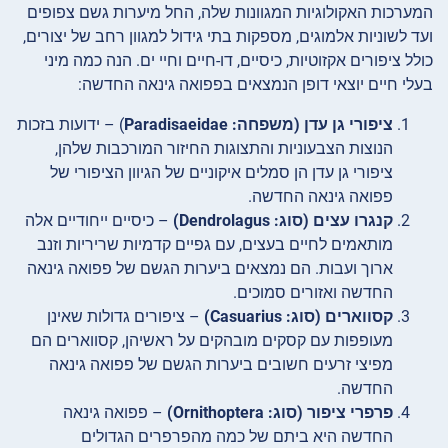
המערכות האקולוגיות המגוונות שלה, החל מיערות גשם צפופים
ועד לשוניות אלמוגים, מספקות בתי גידול למגוון רחב של יצורים,
כולל ציפורים אקזוטיות, כיסיים, דו-חיים וחיי ים. הנה כמה מיני
בעלי חיים יוצאי דופן הנמצאים בפפואה גינאה החדשה:
ציפורי גן עדן (משפחה: Paradisaeidae
) – ידועות בזכות
הנוצות הצבעוניות והתצוגות החיזור המורכבות שלהן,
ציפורי גן עדן הן סמלים איקוניים של הגיוון הציפורי של
פפואה גינאה החדשה.
קנגרו עצים (סוג: Dendrolagus)
– כיסיים ייחודיים אלה
מותאמים לחיים בעצים, עם גפיים קדמיות שריריות וזנב
ארוך ועבות. הם נמצאים ביערות הגשם של פפואה גינאה
החדשה ואזורים סמוכים.
קסווארים (סוג: Casuarius)
– ציפורים גדולות שאינן
מעופפות עם קסקים מובהקים על ראשיהן, קסווארים הם
מפיצי זרעים חשובים ביערות הגשם של פפואה גינאה
החדשה.
פרפרי ציפור (סוג: Ornithoptera)
– פפואה גינאה
החדשה היא ביתם של כמה מהפרפרים הגדולים