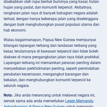
disebabkan oleh rupa bentuk buminya yang kasar, hutan
hujan yang padat, dan komuniti terpencil. Akibatnya,
rangkaian jalan raya di banyak bahagian negara adalah
terhad, dengan hanya beberapa jalan yang diselenggara
dengan baik menghubungkan pusat populasi utama dan
hab ekonomi.
Walau bagaimanapun, Papua New Guinea mempunyai
bilangan lapangan terbang dan landasan terbang yang
besar, terutamanya di kawasan terpencil dan tidak boleh
diakses di mana pengangkutan jalan raya tidak praktikal.
Lapangan terbang ini memainkan peranan penting dalam
menyediakan perkhidmatan penting, seperti pemindahan
perubatan kecemasan, mengangkut barangan dan
bekalan, dan menghubungkan komuniti terpencil ke
seluruh negara.
Nota:
Jika anda merancang untuk melawat negara ini,
semak sama ada anda memerlukan
Lesen Memandu
Antarabangsa di Papua New Guinea
untuk memandu.