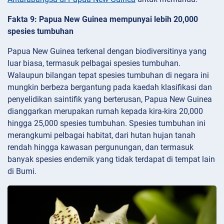
Fakta 9: Papua New Guinea mempunyai lebih 20,000
spesies tumbuhan
Papua New Guinea terkenal dengan biodiversitinya yang
luar biasa, termasuk pelbagai spesies tumbuhan.
Walaupun bilangan tepat spesies tumbuhan di negara ini
mungkin berbeza bergantung pada kaedah klasifikasi dan
penyelidikan saintifik yang berterusan, Papua New Guinea
dianggarkan merupakan rumah kepada kira-kira 20,000
hingga 25,000 spesies tumbuhan. Spesies tumbuhan ini
merangkumi pelbagai habitat, dari hutan hujan tanah
rendah hingga kawasan pergunungan, dan termasuk
banyak spesies endemik yang tidak terdapat di tempat lain
di Bumi.