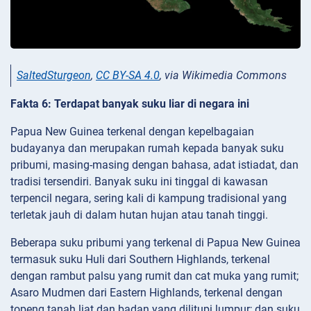
SaltedSturgeon
,
CC BY-SA 4.0
, via Wikimedia Commons
Fakta 6: Terdapat banyak suku liar di negara ini
Papua New Guinea terkenal dengan kepelbagaian
budayanya dan merupakan rumah kepada banyak suku
pribumi, masing-masing dengan bahasa, adat istiadat, dan
tradisi tersendiri. Banyak suku ini tinggal di kawasan
terpencil negara, sering kali di kampung tradisional yang
terletak jauh di dalam hutan hujan atau tanah tinggi.
Beberapa suku pribumi yang terkenal di Papua New Guinea
termasuk suku Huli dari Southern Highlands, terkenal
dengan rambut palsu yang rumit dan cat muka yang rumit;
Asaro Mudmen dari Eastern Highlands, terkenal dengan
topeng tanah liat dan badan yang dilitupi lumpur; dan suku