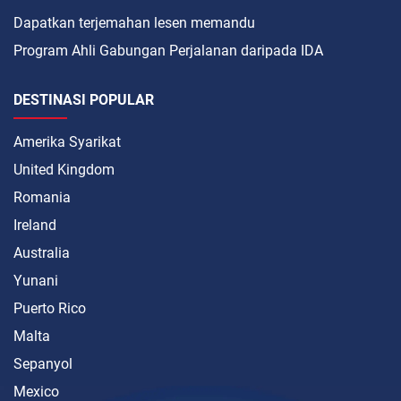
Dapatkan terjemahan lesen memandu
Program Ahli Gabungan Perjalanan daripada IDA
DESTINASI POPULAR
Amerika Syarikat
United Kingdom
Romania
Ireland
Australia
Yunani
Puerto Rico
Malta
Sepanyol
Mexico