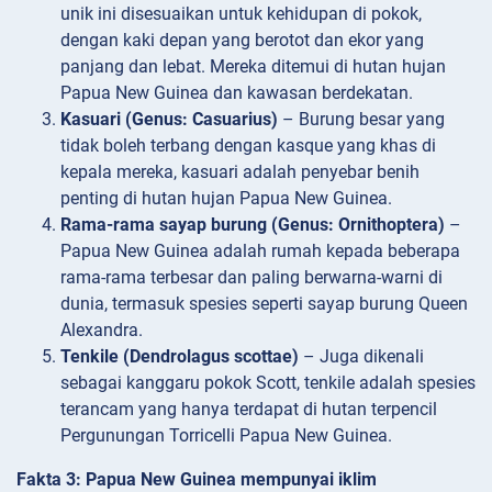
unik ini disesuaikan untuk kehidupan di pokok,
dengan kaki depan yang berotot dan ekor yang
panjang dan lebat. Mereka ditemui di hutan hujan
Papua New Guinea dan kawasan berdekatan.
Kasuari (Genus: Casuarius)
– Burung besar yang
tidak boleh terbang dengan kasque yang khas di
kepala mereka, kasuari adalah penyebar benih
penting di hutan hujan Papua New Guinea.
Rama-rama sayap burung (Genus: Ornithoptera)
–
Papua New Guinea adalah rumah kepada beberapa
rama-rama terbesar dan paling berwarna-warni di
dunia, termasuk spesies seperti sayap burung Queen
Alexandra.
Tenkile (Dendrolagus scottae)
– Juga dikenali
sebagai kanggaru pokok Scott, tenkile adalah spesies
terancam yang hanya terdapat di hutan terpencil
Pergunungan Torricelli Papua New Guinea.
Fakta 3: Papua New Guinea mempunyai iklim