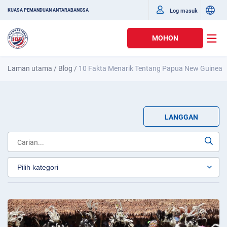
Log masuk
KUASA PEMANDUAN ANTARABANGSA
MOHON
Laman utama
/
Blog
/
10 Fakta Menarik Tentang Papua New Guinea
LANGGAN