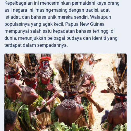
Kepelbagaian ini mencerminkan permaidani kaya orang
asli negara ini, masing-masing dengan tradisi, adat
istiadat, dan bahasa unik mereka sendiri. Walaupun
populasinya yang agak kecil, Papua New Guinea
mempunyai salah satu kepadatan bahasa tertinggi di
dunia, menunjukkan pelbagai budaya dan identiti yang
terdapat dalam sempadannya.