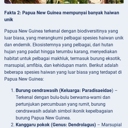
Fakta 2: Papua New Guinea mempunyai banyak haiwan
unik
Papua New Guinea terkenal dengan biodiversitinya yang
luar biasa, yang merangkumi pelbagai spesies haiwan unik
dan endemik. Ekosistemnya yang pelbagai, dari hutan
hujan yang padat hingga terumbu karang, menyediakan
habitat untuk pelbagai makhluk, termasuk burung eksotik,
marsupial, amfibia, dan kehidupan marin. Berikut adalah
beberapa spesies haiwan yang luar biasa yang terdapat di
Papua New Guinea:
Burung cendrawasih (Keluarga: Paradisaeidae
) –
Terkenal dengan bulu-bulu berwarna-warni dan
pertunjukan percumbuan yang rumit, burung
cendrawasih adalah simbol ikonik kepelbagaian
burung Papua New Guinea.
Kanggaru pokok (Genus: Dendrolagus)
– Marsupial