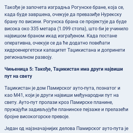
Такође је започета изградња Рогунске бране, која се,
када буде завршена, очекује да превазиђе Нурекску
брану по висини. Рогунска брана се пројектује да буде
висока око 335 метара (1.099 стопа), што би је учинило
највишом браном икад изграђеном. Када постане
оперативна, очекује се да ће додатно повећати
хидроенергетски капацитет Таџикистана и допринети
регионалном развоју.
Чињеница 5: Такође, Таџикистан има други највиши
пут на свету
Таџикистан је дом Памирског ауто-пута, познатог и
као М41, који је други највиши међународни пут на
свету. Ауто-пут пролази кроз Памирске планине,
пружајући задивљујуће планинске пејзаже и прелазећи
бројне високогорске превоје.
Један од најзначајнијих делова Памирског ауто-пута је