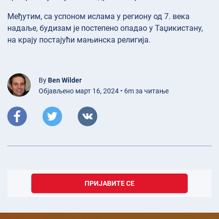
Међутим, са успоном ислама у региону од 7. века
надаље, будизам је постепено опадао у Таџикистану,
на крају постајући мањинска религија.
By
Ben Wilder
Објављено март 16, 2024 • 6m за читање
ПРИЈАВИТЕ СЕ