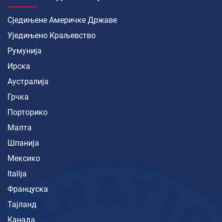
Сједињене Америчке Државе
Уједињено Краљевство
Румунија
Ирска
Аустралија
Грчка
Порторико
Малта
Шпанија
Мексико
Italija
Француска
Тајланд
Канада