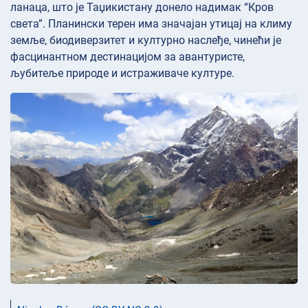
ланаца, што је Таџикистану донело надимак “Кров
света”. Планински терен има значајан утицај на климу
земље, биодиверзитет и културно наслеђе, чинећи је
фасцинантном дестинацијом за авантуристе,
љубитеље природе и истраживаче културе.