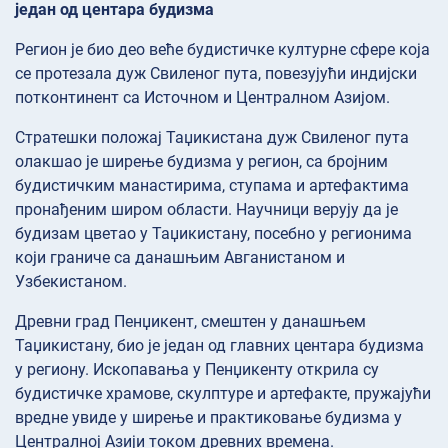
један од центара будизма
Регион је био део веће будистичке културне сфере која
се протезала дуж Свиленог пута, повезујући индијски
потконтинент са Источном и Централном Азијом.
Стратешки положај Таџикистана дуж Свиленог пута
олакшао је ширење будизма у регион, са бројним
будистичким манастирима, ступама и артефактима
пронађеним широм области. Научници верују да је
будизам цветао у Таџикистану, посебно у регионима
који граниче са данашњим Авганистаном и
Узбекистаном.
Древни град Пенџикент, смештен у данашњем
Таџикистану, био је један од главних центара будизма
у региону. Ископавања у Пенџикенту открила су
будистичке храмове, скулптуре и артефакте, пружајући
вредне увиде у ширење и практиковање будизма у
Централној Азији током древних времена.