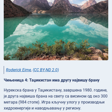
Roderick Eime
,
(CC BY-ND 2.0)
Чињеница 4: Таџикистан има другу највишу брану
Нурекска брана у Таџикистану, завршена 1980. године,
је друга највиша брана на свету са висином од око 300
метара (984 стопе). Игра кључну улогу у производњи
хидроенергије и наводњавању у региону.