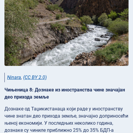
Ninara
,
(CC BY 2.0)
Чињеница 8: Дознаке из иностранства чине значајан
део прихода земље
Дознаке од Таџикистанаца који раде у иностранству
чине знатан део прихода земље, значајно доприносећи
њеној економији. У последњих неколико година,
дознаке су чиниле приближно 25% до 35% БДП-а