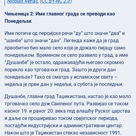
Nicolas Rénac
,
(CC BY-NC 2.0)
Чињеница 2: Име главног града се преводи као
Понедељак
Име потиче од персијске речи “ду” што значи “два” и
“шанбе” што значи “дан”. Легенда каже да је град
првобитно био мало село које је држало пијацу само
понедељком. Временом се село развило у град, а име
“Душанбе” је остало, одражавајући његово скромно
порекло као трговачки град. Зашто је други дан
понедељак? Тако се сматра у исламском свету –
недеља је први дан у недељи, а субота је последњи.
Душанбе, главни град Таџикистана, настао је као мало
трговачко село дуж Свиленог пута. Развијао се током
касног 19. и раног 20. века под влашћу Руског царства
и даље се проширивао током совјетског периода,
постајући индустријски и административни центар.
Након што је Таџикистан стекао независност 1991.