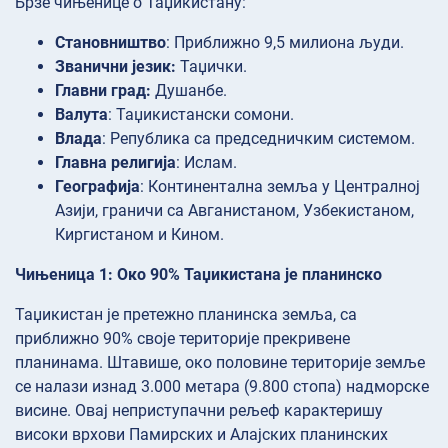
Брзе чињенице о Таџикистану:
Становништво
: Приближно 9,5 милиона људи.
Званични језик:
Таџички.
Главни град:
Душанбе.
Валута
: Таџикистански сомони.
Влада
: Република са председничким системом.
Главна религија
: Ислам.
Географија
: Континентална земља у Централној
Азији, граничи са Авганистаном, Узбекистаном,
Киргистаном и Кином.
Чињеница 1: Око 90% Таџикистана је планинско
Таџикистан је претежно планинска земља, са
приближно 90% своје територије прекривене
планинама. Штавише, око половине територије земље
се налази изнад 3.000 метара (9.800 стопа) надморске
висине. Овај неприступачни рељеф карактеришу
високи врхови Памирских и Алајских планинских