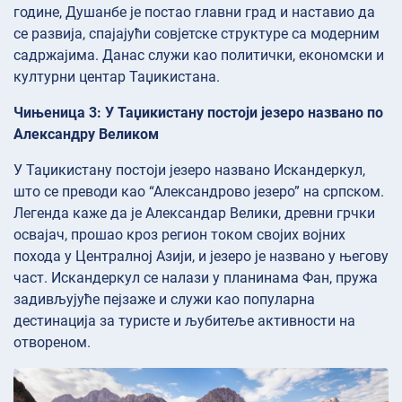
године, Душанбе је постао главни град и наставио да
се развија, спајајући совјетске структуре са модерним
садржајима. Данас служи као политички, економски и
културни центар Таџикистана.
Чињеница 3: У Таџикистану постоји језеро названо по
Александру Великом
У Таџикистану постоји језеро названо Искандеркул,
што се преводи као “Александрово језеро” на српском.
Легенда каже да је Александар Велики, древни грчки
освајач, прошао кроз регион током својих војних
похода у Централној Азији, и језеро је названо у његову
част. Искандеркул се налази у планинама Фан, пружа
задивљујуће пејзаже и служи као популарна
дестинација за туристе и љубитеље активности на
отвореном.