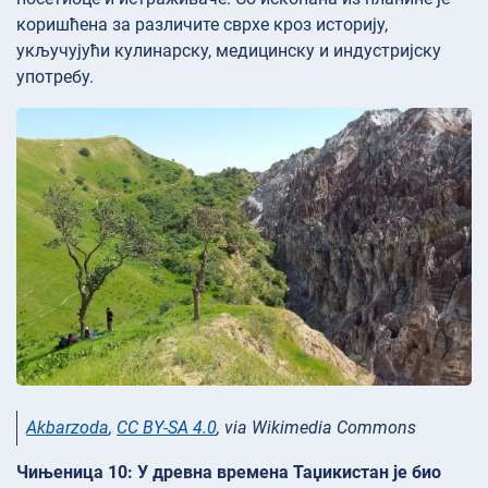
коришћена за различите сврхе кроз историју,
укључујући кулинарску, медицинску и индустријску
употребу.
Akbarzoda
,
CC BY-SA 4.0
, via Wikimedia Commons
Чињеница 10: У древна времена Таџикистан је био