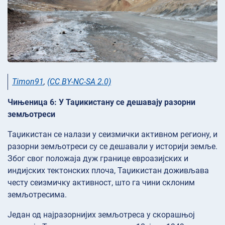
Timon91
,
(CC BY-NC-SA 2.0)
Чињеница 6: У Таџикистану се дешавају разорни
земљотреси
Таџикистан се налази у сеизмички активном региону, и
разорни земљотреси су се дешавали у историји земље.
Због свог положаја дуж границе евроазијских и
индијских тектонских плоча, Таџикистан доживљава
честу сеизмичку активност, што га чини склоним
земљотресима.
Један од најразорнијих земљотреса у скорашњој