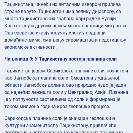
Таџикистана, чинећи их виталним извором прилива
стране валуте. Таџикистан има велику дијаспору, са
много таџикистанских грађана који раде у Русији,
Казахстану и другим земљама као радници мигранти.
Ова средства играју кључну улогу у подршци
домаћинствима, смањењу сиромаштва и подстицању
економске активности.
Чињеница 9: У Таџикистану постоји планина соли
Таџикистан је дом Сариколске планине соли, познате и
као Јагнобска планина соли. Смештена у удаљеној
области Јагнобске долине, ово природно чудо је један
од највећих лежишта соли у Централној Азији. Планина
је у потпуности састављена од соли и формирана је
током милиона година кроз геолошке процесе.
Сариколска планина соли је значајан геолошки и
културни знаменитост у Таџикистану, привлачећи
посетиоце и истраживаче. Со ископана из планине је