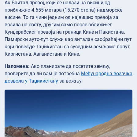
Ак-Баитал превој, који се налази на висини од
приближно 4.655 метара (15.270 стопа) надморске
висине. То га чини једним од највиших превоја за
возила на свету, другим само после оближњег
Кунџерабског превоја на граници Кине и Пакистана.
Памирски ауто-пут служи као виталан саобраћајни пут
који повезује Таџикистан са суседним земљама попут
Киргистана, Авганистана и Кине.
Напомена:
Ако планирате да посетите земљу,
проверите да ли вам је потребна
Међународна возачка
дозвола у Таџикистану
за вожњу.