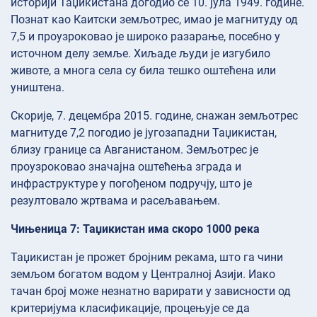
историји Таџикистана догодио се 10. јула 1949. године.
Познат као Каитски земљотрес, имао је магнитуду од
7,5 и проузроковао је широко разарање, посебно у
источном делу земље. Хиљаде људи је изгубило
животе, а многа села су била тешко оштећена или
уништена.
Скорије, 7. децембра 2015. године, снажан земљотрес
магнитуде 7,2 погодио је југозападни Таџикистан,
близу границе са Авганистаном. Земљотрес је
проузроковао значајна оштећења зграда и
инфраструктуре у погођеном подручју, што је
резултовало жртвама и расељавањем.
Чињеница 7: Таџикистан има скоро 1000 река
Таџикистан је прожет бројним рекама, што га чини
земљом богатом водом у Централној Азији. Иако
тачан број може незнатно варирати у зависности од
критеријума класификације, процењује се да