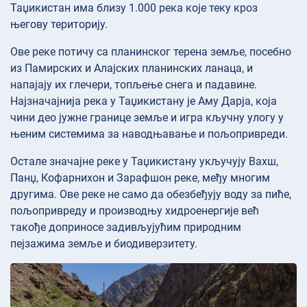
Таџикистан има близу 1.000 река које теку кроз
његову територију.
Ове реке потичу са планинског терена земље, посебно
из Памирских и Алајских планинских ланаца, и
напајају их глечери, топљење снега и падавине.
Најзначајнија река у Таџикистану је Аму Дарја, која
чини део јужне границе земље и игра кључну улогу у
њеним системима за наводњавање и пољопривреди.
Остале значајне реке у Таџикистану укључују Вахш,
Панџ, Кофарнихон и Зарафшон реке, међу многим
другима. Ове реке не само да обезбеђују воду за пиће,
пољопривреду и производњу хидроенергије већ
такође доприносе задивљујућим природним
пејзажима земље и биодиверзитету.