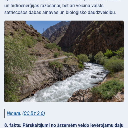
un hidroenerģijas ražošanai, bet arī veicina valsts
satriecošos dabas ainavas un bioloģisko daudzveidību.
Ninara
,
(CC BY 2.0)
8. fakts: Pārskaitījumi no ārzemēm veido ievērojamu daļu