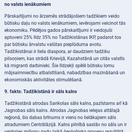
no valsts ienākumiem
Pārskaitījumi no ārzemēs strādājošiem tadžikiem veido
būtisku daļu no valsts ienākumiem, ievērojami veicinot tās
ekonomiku. Pēdējos gados pārskaitījumi ir veidojuši
aptuveni 25% līdz 35% no Tadžikistānas IKP, padarot tos
par būtisku ārvalstu valūtas pieplūduma avotu.
Tadžikistānai ir liela diaspora, ar daudziem tadžiku
pilsoņiem, kas strādā Krievijā, Kazahstānā un citās valstīs
kā migranti darbinieki. Šie līdzekļi spēlē būtisku lomu
mājsaimniecību atbalstīšanā, nabadzības mazināšanā un
ekonomiskās aktivitātes stimulēšanā.
9. fakts: Tadžikistānā ir sāls kalns
Tadžikistānā atrodas Sarikolas sāls kalns, pazīstams arī kā
Jagnobas sāls kalns. Atrodas Jagnobas ielejas attālajā
reģionā, šis dabas brīnums ir viens no lielākajiem sāls
atradumiem Centrālāzijā. Kalns pilnībā sastāv no sāls un ir
veidojies miljonu gadu laikā ģeoloģisko procesu rezultātā.