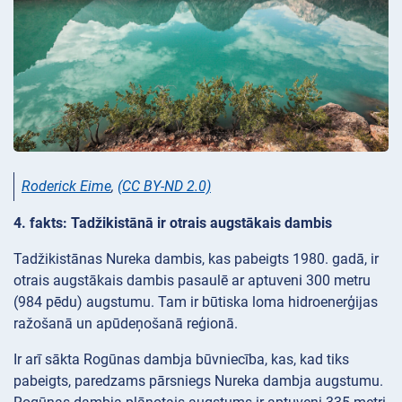
Roderick Eime
,
(CC BY-ND 2.0)
4. fakts: Tadžikistānā ir otrais augstākais dambis
Tadžikistānas Nureka dambis, kas pabeigts 1980. gadā, ir
otrais augstākais dambis pasaulē ar aptuveni 300 metru
(984 pēdu) augstumu. Tam ir būtiska loma hidroenerģijas
ražošanā un apūdeņošanā reģionā.
Ir arī sākta Rogūnas dambja būvniecība, kas, kad tiks
pabeigts, paredzams pārsniegs Nureka dambja augstumu.