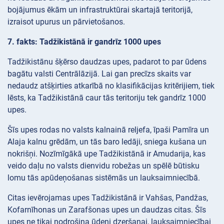
bojājumus ēkām un infrastruktūrai skartajā teritorijā,
izraisot upurus un pārvietošanos.
7. fakts: Tadžikistānā ir gandrīz 1000 upes
Tadžikistānu šķērso daudzas upes, padarot to par ūdens
bagātu valsti Centrālāzijā. Lai gan precīzs skaits var
nedaudz atšķirties atkarībā no klasifikācijas kritērijiem, tiek
lēsts, ka Tadžikistānā caur tās teritoriju tek gandrīz 1000
upes.
Šīs upes rodas no valsts kalnainā reljefa, īpaši Pamīra un
Alaja kalnu grēdām, un tās baro ledāji, sniega kušana un
nokrišņi. Nozīmīgākā upe Tadžikistānā ir Amudarija, kas
veido daļu no valsts dienvidu robežas un spēlē būtisku
lomu tās apūdeņošanas sistēmās un lauksaimniecībā.
Citas ievērojamas upes Tadžikistānā ir Vahšas, Pandžas,
Kofarnīhonas un Zarafšonas upes un daudzas citas. Šīs
upes ne tikai nodrošina ūdeni dzeršanai, lauksaimniecībai