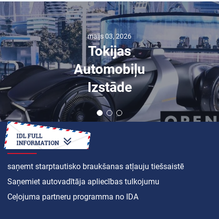
maijs 03, 2026
Tokijas
Automobiļu
Izstāde
KĀ
saņemt starptautisko braukšanas atļauju tiešsaistē
Saņemiet autovadītāja apliecības tulkojumu
Ceļojuma partneru programma no IDA