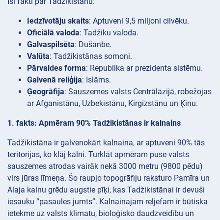
Īsi fakti par Tadžikistānu:
Iedzīvotāju skaits
: Aptuveni 9,5 miljoni cilvēku.
Oficiālā valoda
: Tadžiku valoda.
Galvaspilsēta
: Dušanbe.
Valūta
: Tadžikistānas somoni.
Pārvaldes forma
: Republika ar prezidenta sistēmu.
Galvenā reliģija
: Islāms.
Ģeogrāfija
: Sauszemes valsts Centrālāzijā, robežojas
ar Afganistānu, Uzbekistānu, Kirgizstānu un Ķīnu.
1. fakts: Apmēram 90% Tadžikistānas ir kalnains
Tadžikistāna ir galvenokārt kalnaina, ar aptuveni 90% tās
teritorijas, ko klāj kalni. Turklāt apmēram puse valsts
sauszemes atrodas vairāk nekā 3000 metru (9800 pēdu)
virs jūras līmeņa. Šo raupjo topogrāfiju raksturo Pamīra un
Alaja kalnu grēdu augstie pīķi, kas Tadžikistānai ir devuši
iesauku “pasaules jumts”. Kalnainajam reljefam ir būtiska
ietekme uz valsts klimatu, bioloģisko daudzveidību un