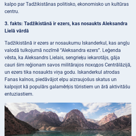
kalpo par Tadžikistānas politisko, ekonomisko un kultūras
centru.
3. fakts: Tadžikistānā ir ezers, kas nosaukts Aleksandra
Lielā vārdā
Tadžikistānā ir ezers ar nosaukumu Iskanderkul, kas angļu
valodā tulkojumā nozīmē “Aleksandra ezers”. Leģenda
vēsta, ka Aleksandrs Lielais, sengrieķu iekarotājs, gāja
cauri šim reģionam savos militārajos походos Centrālāzijā,
un ezers tika nosaukts viņa godu. Iskanderkul atrodas
Fanas kalnos, piedāvājot elpu aizraujošus skatus un
kalpojot kā populārs galamērķis tūristiem un ārā aktivitāšu
entuziastiem.