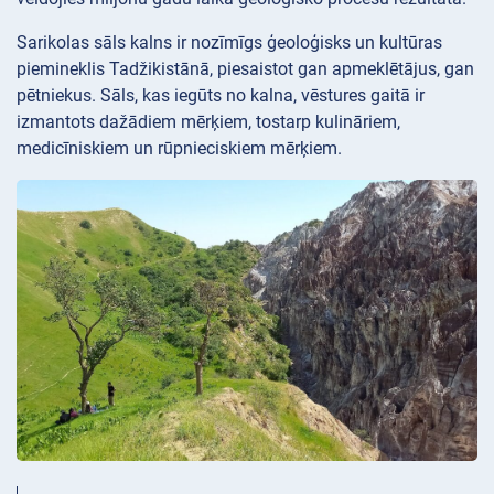
Sarikolas sāls kalns ir nozīmīgs ģeoloģisks un kultūras
piemineklis Tadžikistānā, piesaistot gan apmeklētājus, gan
pētniekus. Sāls, kas iegūts no kalna, vēstures gaitā ir
izmantots dažādiem mērķiem, tostarp kulināriem,
medicīniskiem un rūpnieciskiem mērķiem.