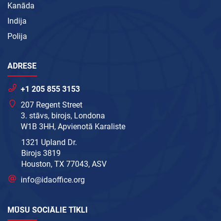
Kanāda
Indija
Polija
ADRESE
+1 205 855 3153
207 Regent Street
3. stāvs, birojs, Londona
W1B 3HH, Apvienotā Karaliste
1321 Upland Dr.
Birojs 3819
Houston, TX 77043, ASV
info@idaoffice.org
MŪSU SOCIĀLIE TĪKLI