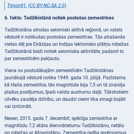
Timon91
,
(CC BY-NC-SA 2.0)
6. fakts: Tadžikistānā notiek postošas zemestrīces
Tadžikistāna atrodas seismiski aktīvā reģionā, un valsts
vēsturē ir notikušas postošas zemestrīces. Tās atrašanās
vietas dēļ pie Eirāzijas un Indijas tektonisko plātņu robežas
Tadžikistānā bieži notiek seismiska aktivitāte, padarot to
par zemestrīcēm pakļautu.
Viena no postošākajām zemestrīcēm Tadžikistānas
jaunākajā vēsturē notika 1949. gada 10. jūlijā. Pazīstama
kā Haita zemestrīce, tās magnitūda bija 7,5 un tā izraisīja
plašus postījumus, īpaši valsts austrumu daļā. Tūkstošiem
cilvēku zaudēja dzīvību, un daudzi ciemi tika smagi bojāti
vai iznīcināti.
Nesen, 2015. gada 7. decembrī, spēcīga zemestrīce ar
magnitūdu 7,2 skāra dienvidrietumu Tadžikistānu, netālu
no robežas ar Afganistānu. Zemestrīce radīja ievērojamus