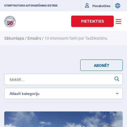
Pierakstīties
STARPTAUTISKĀ AUTOVADĪŠANAS IESTĀDE
PIETEIKTIES
Sākumlapa
/
Emuārs
/
10 interesanti fakti par Tadžikistānu
ABONĒT