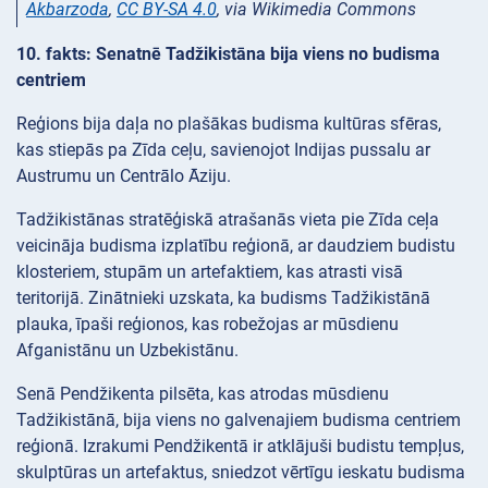
Akbarzoda
,
CC BY-SA 4.0
, via Wikimedia Commons
10. fakts: Senatnē Tadžikistāna bija viens no budisma
centriem
Reģions bija daļa no plašākas budisma kultūras sfēras,
kas stiepās pa Zīda ceļu, savienojot Indijas pussalu ar
Austrumu un Centrālo Āziju.
Tadžikistānas stratēģiskā atrašanās vieta pie Zīda ceļa
veicināja budisma izplatību reģionā, ar daudziem budistu
klosteriem, stupām un artefaktiem, kas atrasti visā
teritorijā. Zinātnieki uzskata, ka budisms Tadžikistānā
plauka, īpaši reģionos, kas robežojas ar mūsdienu
Afganistānu un Uzbekistānu.
Senā Pendžikenta pilsēta, kas atrodas mūsdienu
Tadžikistānā, bija viens no galvenajiem budisma centriem
reģionā. Izrakumi Pendžikentā ir atklājuši budistu tempļus,
skulptūras un artefaktus, sniedzot vērtīgu ieskatu budisma