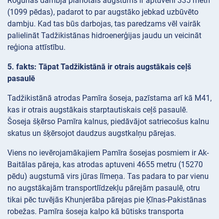
Rogūnas dambja plānotais augstums ir aptuveni 335 metri
(1099 pēdas), padarot to par augstāko jebkad uzbūvēto
dambju. Kad tas būs darbojas, tas paredzams vēl vairāk
palielināt Tadžikistānas hidroenerģijas jaudu un veicināt
reģiona attīstību.
5. fakts: Tāpat Tadžikistānā ir otrais augstākais ceļš
pasaulē
Tadžikistānā atrodas Pamīra šoseja, pazīstama arī kā M41,
kas ir otrais augstākais starptautiskais ceļš pasaulē.
Šoseja šķērso Pamīra kalnus, piedāvājot satriecošus kalnu
skatus un šķērsojot daudzus augstkalņu pārejas.
Viens no ievērojamākajiem Pamīra šosejas posmiem ir Ak-
Baitālas pāreja, kas atrodas aptuveni 4655 metru (15270
pēdu) augstumā virs jūras līmeņa. Tas padara to par vienu
no augstākajām transportlīdzekļu pārejām pasaulē, otru
tikai pēc tuvējās Khunjerāba pārejas pie Ķīnas-Pakistānas
robežas. Pamīra šoseja kalpo kā būtisks transporta