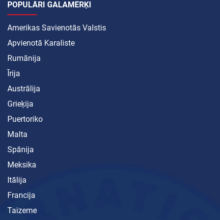
POPULĀRI GALAMĒRĶI
Amerikas Savienotās Valstis
Apvienotā Karaliste
Rumānija
Īrija
Austrālija
Grieķija
Puertoriko
Malta
Spānija
Meksika
Itālija
Francija
Taizeme