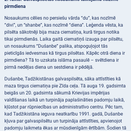
pirmdiena
Nosaukums cēlies no persiešu vārda “du”, kas nozīmē
“divi”, un “shanbe”, kas nozīmē “diena”. Leģenda vēsta, ka
pilsēta sākotnēji bija maza ciematiņa, kurā tirgus notika
tikai pirmdienās. Laika gaitā ciematiņš izauga par pilsētu,
un nosaukums “Dušanbe” palika, atspoguļojot tās
pieticīgās iedvesmas kā tirgus pilsētas. Kāpēc otrā diena ir
pirmdiena? Tā to uzskata islāma pasaulē – svētdiena ir
pirmā nedēļas diena un sestdiena ir pēdējā.
Dušanbe, Tadžikistānas galvaspilsēta, sāka attīstīties kā
maza tirgus ciematiņa pie Zīda ceļa. Tā auga 19. gadsimta
beigās un 20. gadsimta sākumā Krievijas impērijas
valdīšanas laikā un turpināja paplašināties padomju laikā,
kļūstot par rūpniecības un administratīvo centru. Pēc tam,
kad Tadžikistāna ieguva neatkarību 1991. gadā, Dušanbe
kļuva par galvaspilsētu un turpināja attīstīties, apvienojot
padomju laikmeta ēkas ar mūsdienīgām ērtībām. Šodien tā