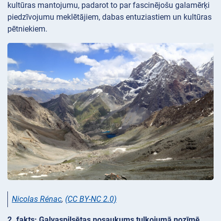
kultūras mantojumu, padarot to par fascinējošu galamērķi
piedzīvojumu meklētājiem, dabas entuziastiem un kultūras
pētniekiem.
Nicolas Rénac
,
(CC BY-NC 2.0)
2. fakts: Galvaspilsētas nosaukums tulkojumā nozīmē