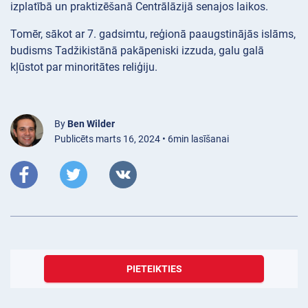
izplatībā un praktizēšanā Centrālāzijā senajos laikos.
Tomēr, sākot ar 7. gadsimtu, reģionā paaugstinājās islāms,
budisms Tadžikistānā pakāpeniski izzuda, galu galā
kļūstot par minoritātes reliģiju.
By
Ben Wilder
Publicēts marts 16, 2024 • 6min lasīšanai
PIETEIKTIES