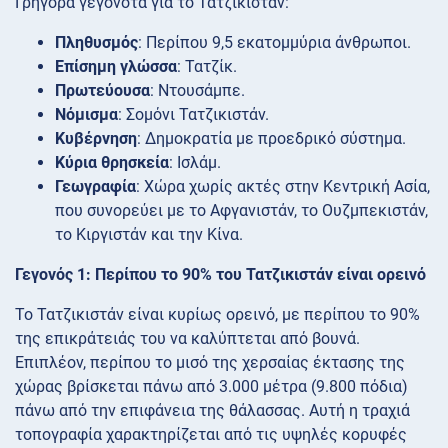
Γρήγορα γεγονότα για το Τατζικιστάν:
Πληθυσμός
: Περίπου 9,5 εκατομμύρια άνθρωποι.
Επίσημη γλώσσα
: Τατζίκ.
Πρωτεύουσα
: Ντουσάμπε.
Νόμισμα
: Σομόνι Τατζικιστάν.
Κυβέρνηση
: Δημοκρατία με προεδρικό σύστημα.
Κύρια θρησκεία
: Ισλάμ.
Γεωγραφία
: Χώρα χωρίς ακτές στην Κεντρική Ασία,
που συνορεύει με το Αφγανιστάν, το Ουζμπεκιστάν,
το Κιργιστάν και την Κίνα.
Γεγονός 1: Περίπου το 90% του Τατζικιστάν είναι ορεινό
Το Τατζικιστάν είναι κυρίως ορεινό, με περίπου το 90%
της επικράτειάς του να καλύπτεται από βουνά.
Επιπλέον, περίπου το μισό της χερσαίας έκτασης της
χώρας βρίσκεται πάνω από 3.000 μέτρα (9.800 πόδια)
πάνω από την επιφάνεια της θάλασσας. Αυτή η τραχιά
τοπογραφία χαρακτηρίζεται από τις υψηλές κορυφές