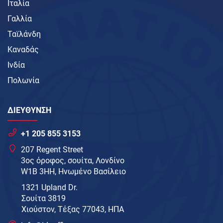
Ιταλία
Γαλλία
Ταϊλάνδη
Καναδάς
Ινδία
Πολωνία
ΔΙΕΥΘΥΝΣΗ
+1 205 855 3153
207 Regent Street
3ος όροφος, σουίτα, Λονδίνο
W1B 3HH, Ηνωμένο Βασίλειο
1321 Upland Dr.
Σουίτα 3819
Χιούστον, Τέξας 77043, ΗΠΑ