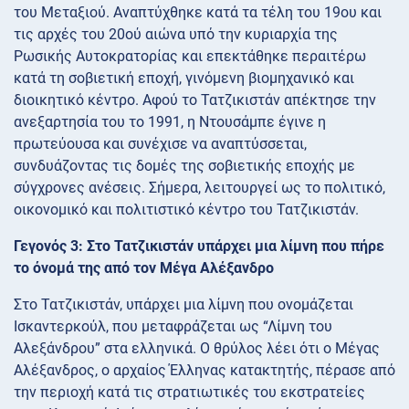
του Μεταξιού. Αναπτύχθηκε κατά τα τέλη του 19ου και
τις αρχές του 20ού αιώνα υπό την κυριαρχία της
Ρωσικής Αυτοκρατορίας και επεκτάθηκε περαιτέρω
κατά τη σοβιετική εποχή, γινόμενη βιομηχανικό και
διοικητικό κέντρο. Αφού το Τατζικιστάν απέκτησε την
ανεξαρτησία του το 1991, η Ντουσάμπε έγινε η
πρωτεύουσα και συνέχισε να αναπτύσσεται,
συνδυάζοντας τις δομές της σοβιετικής εποχής με
σύγχρονες ανέσεις. Σήμερα, λειτουργεί ως το πολιτικό,
οικονομικό και πολιτιστικό κέντρο του Τατζικιστάν.
Γεγονός 3: Στο Τατζικιστάν υπάρχει μια λίμνη που πήρε
το όνομά της από τον Μέγα Αλέξανδρο
Στο Τατζικιστάν, υπάρχει μια λίμνη που ονομάζεται
Ισκαντερκούλ, που μεταφράζεται ως “Λίμνη του
Αλεξάνδρου” στα ελληνικά. Ο θρύλος λέει ότι ο Μέγας
Αλέξανδρος, ο αρχαίος Έλληνας κατακτητής, πέρασε από
την περιοχή κατά τις στρατιωτικές του εκστρατείες