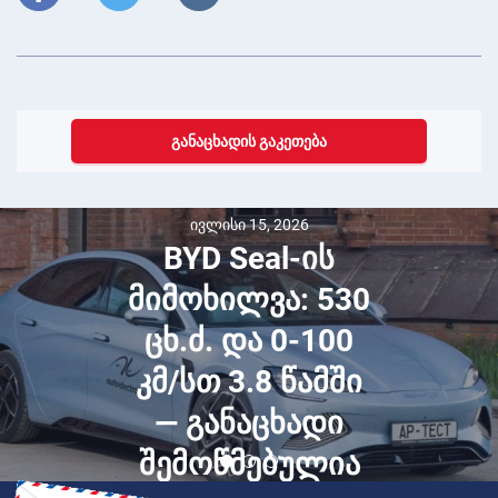
ᲒᲐᲜᲐᲪᲮᲐᲓᲘᲡ ᲒᲐᲙᲔᲗᲔᲑᲐ
ივლისი 15, 2026
BYD Seal-ის
მიმოხილვა: 530
ცხ.ძ. და 0-100
კმ/სთ 3.8 წამში
— განაცხადი
შემოწმებულია