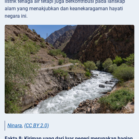
listrik tenaga air tetapi juga berkontribusi pada lanskap
alam yang menakjubkan dan keanekaragaman hayati
negara ini.
Ninara
,
(CC BY 2.0)
Fakta 8: Kiriman uang dari luar negeri merupakan bagian