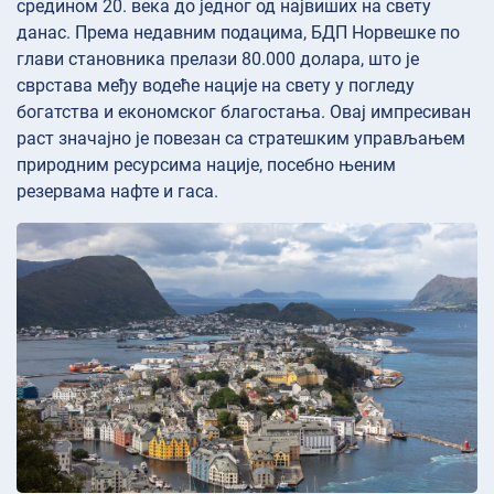
средином 20. века до једног од највиших на свету
данас. Према недавним подацима, БДП Норвешке по
глави становника прелази 80.000 долара, што је
сврстава међу водеће нације на свету у погледу
богатства и економског благостања. Овај импресиван
раст значајно је повезан са стратешким управљањем
природним ресурсима нације, посебно њеним
резервама нафте и гаса.