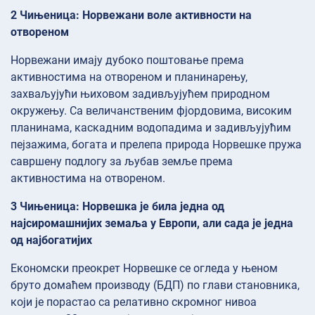
2 Чињеница: Норвежани воле активности на
отвореном
Норвежани имају дубоко поштовање према
активностима на отвореном и планинарењу,
захваљујући њиховом задивљујућем природном
окружењу. Са величанственим фјордовима, високим
планинама, каскадним водопадима и задивљујућим
пејзажима, богата и прелепа природа Норвешке пружа
савршену подлогу за љубав земље према
активностима на отвореном.
3 Чињеница: Норвешка је била једна од
најсиромашнијих земаља у Европи, али сада је једна
од најбогатијих
Економски преокрет Норвешке се огледа у њеном
бруто домаћем производу (БДП) по глави становника,
који је порастао са релативно скромног нивоа