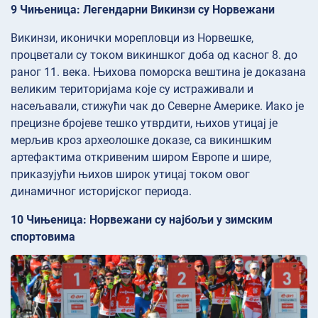
9 Чињеница: Легендарни Викинзи су Норвежани
Викинзи, иконички морепловци из Норвешке,
процветали су током викиншког доба од касног 8. до
раног 11. века. Њихова поморска вештина је доказана
великим територијама које су истраживали и
насељавали, стижући чак до Северне Америке. Иако је
прецизне бројеве тешко утврдити, њихов утицај је
мерљив кроз археолошке доказе, са викиншким
артефактима откривеним широм Европе и шире,
приказујући њихов широк утицај током овог
динамичног историјског периода.
10 Чињеница: Норвежани су најбољи у зимским
спортовима