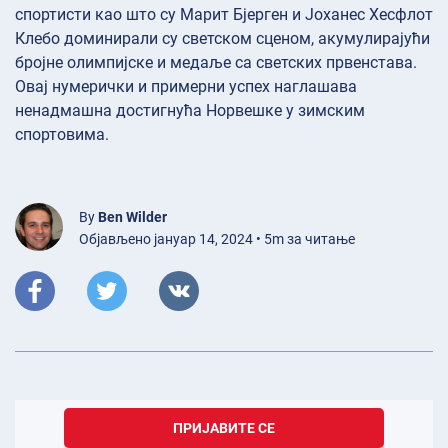
спортисти као што су Марит Бјерген и Јоханес Хесфлот
Клебо доминирали су светском сценом, акумулирајући
бројне олимпијске и медаље са светских првенстава.
Овај нумерички и примерни успех наглашава
ненадмашна достигнућа Норвешке у зимским
спортовима.
By
Ben Wilder
Објављено јануар 14, 2024 • 5m за читање
ПРИЈАВИТЕ СЕ