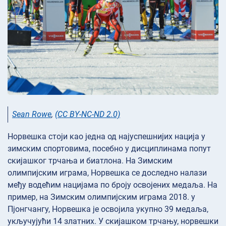
Sean Rowe
,
(CC BY-NC-ND 2.0)
Норвешка стоји као једна од најуспешнијих нација у
зимским спортовима, посебно у дисциплинама попут
скијашког трчања и биатлона. На Зимским
олимпијским играма, Норвешка се доследно налази
међу водећим нацијама по броју освојених медаља. На
пример, на Зимским олимпијским играма 2018. у
Пјонгчангу, Норвешка је освојила укупно 39 медаља,
укључујући 14 златних. У скијашком трчању, норвешки