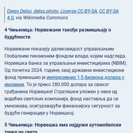
Diego Delso, delso.photo, License CC-BY-SA
,
CC BY-SA
4.0
, via Wikimedia Commons
4 Чињеница: Норвежани такође размишљају о
будућности
Норвежани показују далековидост управљањем
Глобалним пензионим фондом владе, којим надгледа
Норвешка банка за управљање инвестицијама (NBIM).
Од почетка 2024. године, овај државни инвестициони
фонд премашио је
импресивних 1,5 билиона долара у
имовини
. То је преко 280.000 долара за сваког
грађанина Норвешке! Стратешки уложен у неке од
водећих светских компанија, фонд наставља да се
умножава, осигуравајући финансијску сигурност за
будуће генерације у Норвешкој.
5 Чињеница: Норвешка има најдужи аутомобилски
тунел на свету