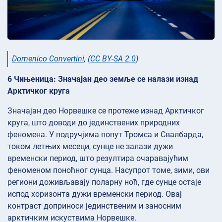
Domenico Convertini
,
(CC BY-SA 2.0)
6 Чињеница: Значајан део земље се налази изнад
Арктичког круга
Значајан део Норвешке се протеже изнад Арктичког
круга, што доводи до јединствених природних
феномена. У подручјима попут Тромса и Свалбарда,
током летњих месеци, сунце не залази дужи
временски период, што резултира очаравајућим
феноменом поноћног сунца. Насупрот томе, зими, ови
региони доживљавају поларну ноћ, где сунце остаје
испод хоризонта дужи временски период. Овај
контраст доприноси јединственим и заносним
арктичким искуствима Норвешке.