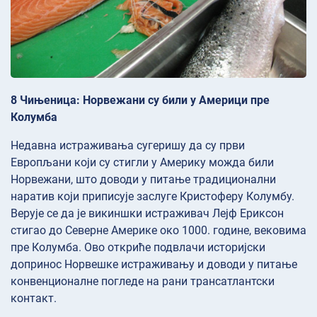
8 Чињеница: Норвежани су били у Америци пре
Колумба
Недавна истраживања сугеришу да су први
Европљани који су стигли у Америку можда били
Норвежани, што доводи у питање традиционални
наратив који приписује заслуге Кристоферу Колумбу.
Верује се да је викиншки истраживач Лејф Ериксон
стигао до Северне Америке око 1000. године, вековима
пре Колумба. Ово откриће подвлачи историјски
допринос Норвешке истраживању и доводи у питање
конвенционалне погледе на рани трансатлантски
контакт.