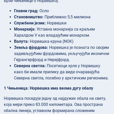
Брзе чињенице о Норвешкој:
Главни град:
Осло
Становништво:
Приближно 5,5 милиона
Службени језик:
Норвешки
Монархија:
Уставна монархија са краљем
Харалдом V као владајућим монархом.
Валута:
Норвешка круна (NOK)
Земља фјордова:
Норвешка је позната по својим
задивљујућим фјордовима, укључујући иконични
Гејрангерфјорд и Нерејфјорд.
Северна светла:
Посетиоци хрле у Норвешку
како би имали прилику да виде очаравајућа
Северна светла, посебно у арктичким регионима.
1 Чињеница: Норвешка има веома дугу обалу
Норвешка поседује једну од најдужих обала на свету,
која мери преко 83.000 километара. Ова пространа
обална линија, углавном формирана сложеним