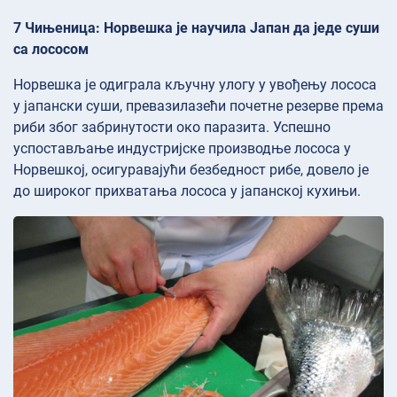
7 Чињеница: Норвешка је научила Јапан да једе суши
са лососом
Норвешка је одиграла кључну улогу у увођењу лососа
у јапански суши, превазилазећи почетне резерве према
риби због забринутости око паразита. Успешно
успостављање индустријске производње лососа у
Норвешкој, осигуравајући безбедност рибе, довело је
до широког прихватања лососа у јапанској кухињи.