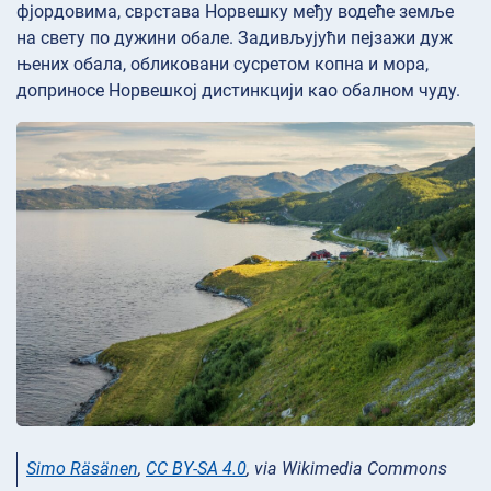
фјордовима, сврстава Норвешку међу водеће земље
на свету по дужини обале. Задивљујући пејзажи дуж
њених обала, обликовани сусретом копна и мора,
доприносе Норвешкој дистинкцији као обалном чуду.
Simo Räsänen
,
CC BY-SA 4.0
, via Wikimedia Commons