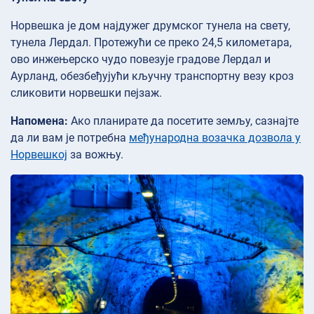
Норвешка је дом најдужег друмског тунела на свету,
тунела Лердал. Протежући се преко 24,5 километара,
ово инжењерско чудо повезује градове Лердал и
Аурланд, обезбеђујући кључну транспортну везу кроз
сликовити норвешки пејзаж.
Напомена:
Ако планирате да посетите земљу, сазнајте
да ли вам је потребна
међународна возачка дозвола у
Норвешкој
за вожњу.