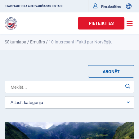
Pierakstīties
STARPTAUTISKĀ AUTOVADĪŠANAS IESTĀDE
PIETEIKTIES
Sākumlapa
/
Emuārs
/
10 Interesanti Fakti par Norvēģiju
ABONĒT