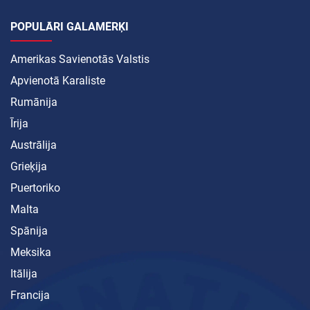
POPULĀRI GALAMĒRĶI
Amerikas Savienotās Valstis
Apvienotā Karaliste
Rumānija
Īrija
Austrālija
Grieķija
Puertoriko
Malta
Spānija
Meksika
Itālija
Francija