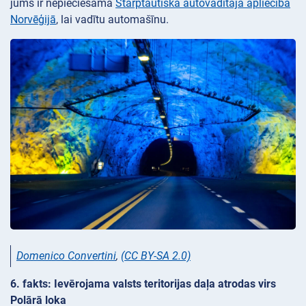
jums ir nepieciešama
Starptautiskā autovadītāja apliecība
Norvēģijā
, lai vadītu automašīnu.
Domenico Convertini
,
(CC BY-SA 2.0)
6. fakts: Ievērojama valsts teritorijas daļa atrodas virs
Polārā loka