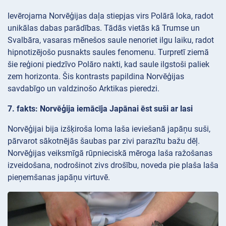
Ievērojama Norvēģijas daļa stiepjas virs Polārā loka, radot
unikālas dabas parādības. Tādās vietās kā Trumse un
Svalbāra, vasaras mēnešos saule nenoriet ilgu laiku, radot
hipnotizējošo pusnakts saules fenomenu. Turpretī ziemā
šie reģioni piedzīvo Polāro nakti, kad saule ilgstoši paliek
zem horizonta. Šis kontrasts papildina Norvēģijas
savdabīgo un valdzinošo Arktikas pieredzi.
7. fakts: Norvēģija iemācīja Japānai ēst suši ar lasi
Norvēģijai bija izšķiroša loma laša ieviešanā japāņu suši,
pārvarot sākotnējās šaubas par zivi parazītu bažu dēļ.
Norvēģijas veiksmīgā rūpnieciskā mēroga laša ražošanas
izveidošana, nodrošinot zivs drošību, noveda pie plaša laša
pieņemšanas japāņu virtuvē.