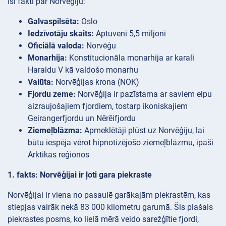
Īsi fakti par Norvēģiju:
Galvaspilsēta:
Oslo
Iedzīvotāju skaits:
Aptuveni 5,5 miljoni
Oficiālā valoda:
Norvēģu
Monarhija:
Konstitucionāla monarhija ar karali
Haraldu V kā valdošo monarhu
Valūta:
Norvēģijas krona (NOK)
Fjordu zeme:
Norvēģija ir pazīstama ar saviem elpu
aizraujošajiem fjordiem, tostarp ikoniskajiem
Geirangerfjordu un Nērēifjordu
Ziemeļblāzma:
Apmeklētāji plūst uz Norvēģiju, lai
būtu iespēja vērot hipnotizējošo ziemeļblāzmu, īpaši
Arktikas reģionos
1. fakts: Norvēģijai ir ļoti gara piekraste
Norvēģijai ir viena no pasaulē garākajām piekrastēm, kas
stiepjas vairāk nekā 83 000 kilometru garumā. Šis plašais
piekrastes posms, ko lielā mērā veido sarežģītie fjordi,