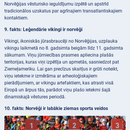
Norvēģijas vēsturisko ieguldījumu izpētē un apstrīd
tradicionālos uzskatus par agrīnajiem transatlantiskajiem
kontaktiem.
9. fakts: Leģendārie vikingi ir norvēģi
Vikingi, ikoniskās jūrasbraucēji no Norvēģijas, uzplauka
vikingu laikmetā no 8. gadsimta beigām līdz 11. gadsimta
sākumam. Viņu jūrniecības prasmes apliecina plašās
teritorijas, kuras viņi izpētīja un apmetās, sasniedzot pat
Ziemeļameriku. Lai gan precīzus skaitļus ir grūti noteikt,
viņu ietekme ir izmērāma ar arheoloģiskajiem
pierādījumiem, ar vikingu artefaktiem, kas atrasti visā
Eiropā un ārpus tās, parādot viņu plašo ietekmi šajā
dinamiskajā vēstures periodā.
10. fakts: Norvēģi ir labākie ziemas sporta veidos