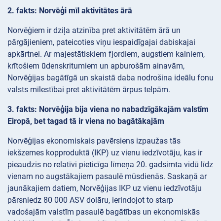
2. fakts: Norvēģi mīl aktivitātes ārā
Norvēģiem ir dziļa atzinība pret aktivitātēm ārā un
pārgājieniem, pateicoties viņu iespaidīgajai dabiskajai
apkārtnei. Ar majestātiskiem fjordiem, augstiem kalniem,
krītošiem ūdenskritumiem un apburošām ainavām,
Norvēģijas bagātīgā un skaistā daba nodrošina ideālu fonu
valsts mīlestībai pret aktivitātēm ārpus telpām.
3. fakts: Norvēģija bija viena no nabadzīgākajām valstīm
Eiropā, bet tagad tā ir viena no bagātākajām
Norvēģijas ekonomiskais pavērsiens izpaužas tās
iekšzemes kopproduktā (IKP) uz vienu iedzīvotāju, kas ir
pieaudzis no relatīvi pieticīga līmeņa 20. gadsimta vidū līdz
vienam no augstākajiem pasaulē mūsdienās. Saskaņā ar
jaunākajiem datiem, Norvēģijas IKP uz vienu iedzīvotāju
pārsniedz 80 000 ASV dolāru, ierindojot to starp
vadošajām valstīm pasaulē bagātības un ekonomiskās