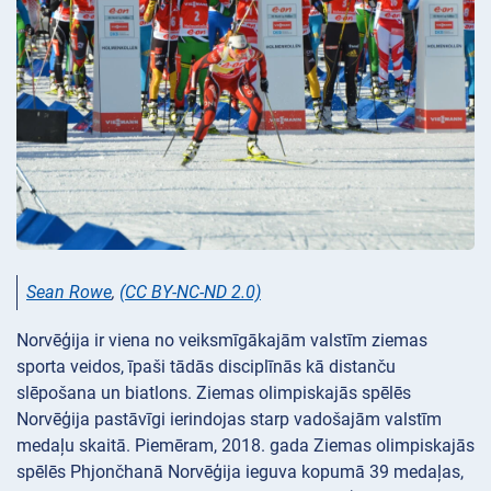
Sean Rowe
,
(CC BY-NC-ND 2.0)
Norvēģija ir viena no veiksmīgākajām valstīm ziemas
sporta veidos, īpaši tādās disciplīnās kā distanču
slēpošana un biatlons. Ziemas olimpiskajās spēlēs
Norvēģija pastāvīgi ierindojas starp vadošajām valstīm
medaļu skaitā. Piemēram, 2018. gada Ziemas olimpiskajās
spēlēs Phjončhanā Norvēģija ieguva kopumā 39 medaļas,