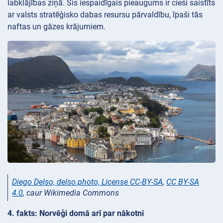
labklājības ziņā. Šis iespaidīgais pieaugums ir cieši saistīts
ar valsts stratēģisko dabas resursu pārvaldību, īpaši tās
naftas un gāzes krājumiem.
Diego Delso, delso.photo, License CC-BY-SA
,
CC BY-SA
4.0
, caur Wikimedia Commons
4. fakts: Norvēģi domā arī par nākotni