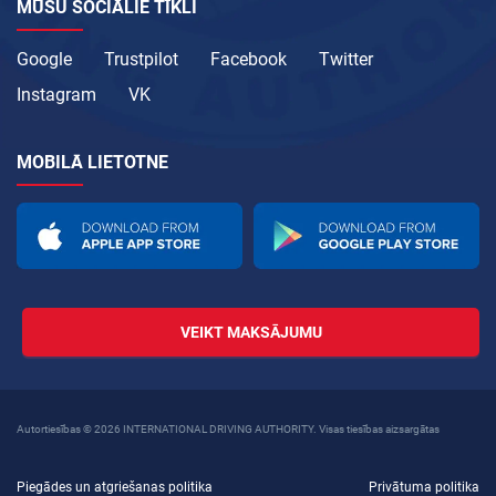
MŪSU SOCIĀLIE TĪKLI
Google
Trustpilot
Facebook
Twitter
Instagram
VK
MOBILĀ LIETOTNE
VEIKT MAKSĀJUMU
Autortiesības © 2026 INTERNATIONAL DRIVING AUTHORITY. Visas tiesības aizsargātas
Piegādes un atgriešanas politika
Privātuma politika