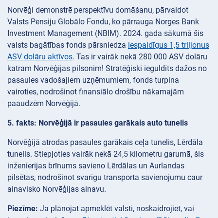
Norvēģi demonstrē perspektīvu domāšanu, pārvaldot
Valsts Pensiju Globālo Fondu, ko pārrauga Norges Bank
Investment Management (NBIM). 2024. gada sākumā šis
valsts bagātības fonds pārsniedza
iespaidīgus 1,5 triljonus
ASV dolāru aktīvos
. Tas ir vairāk nekā 280 000 ASV dolāru
katram Norvēģijas pilsonim! Stratēģiski ieguldīts dažos no
pasaules vadošajiem uzņēmumiem, fonds turpina
vairoties, nodrošinot finansiālo drošību nākamajām
paaudzēm Norvēģijā.
5. fakts: Norvēģijā ir pasaules garākais auto tunelis
Norvēģijā atrodas pasaules garākais ceļa tunelis, Lērdāla
tunelis. Stiepjoties vairāk nekā 24,5 kilometru garumā, šis
inženierijas brīnums savieno Lērdālas un Aurlandas
pilsētas, nodrošinot svarīgu transporta savienojumu caur
ainavisko Norvēģijas ainavu.
Piezīme:
Ja plānojat apmeklēt valsti, noskaidrojiet, vai