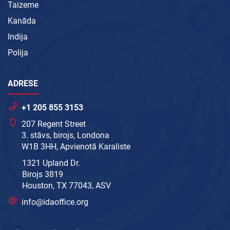
Taizeme
Kanāda
Indija
Polija
ADRESE
+1 205 855 3153
207 Regent Street
3. stāvs, birojs, Londona
W1B 3HH, Apvienotā Karaliste
1321 Upland Dr.
Birojs 3819
Houston, TX 77043, ASV
info@idaoffice.org