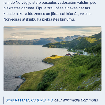
ierindo Norvēģiju starp pasaules vadošajām valstīm pēc
piekrastes garuma. Elpu aizraujošās ainavas gar tās
krastiem, ko veido zemes un jūras satikšanās, veicina
Norvēģijas atšķirību kā piekrastes brīnumu.
Simo Räsänen
,
CC BY-SA 4.0
, caur Wikimedia Commons