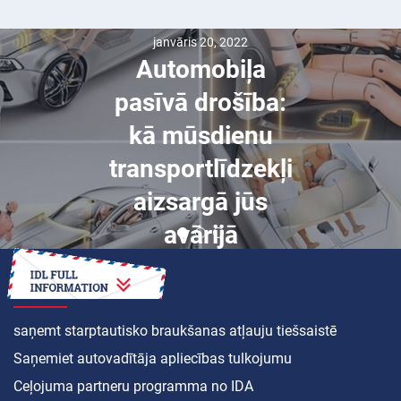
janvāris 20, 2022
Automobiļa
pasīvā drošība:
kā mūsdienu
transportlīdzekļi
aizsargā jūs
avārijā
KĀ
saņemt starptautisko braukšanas atļauju tiešsaistē
Saņemiet autovadītāja apliecības tulkojumu
Ceļojuma partneru programma no IDA