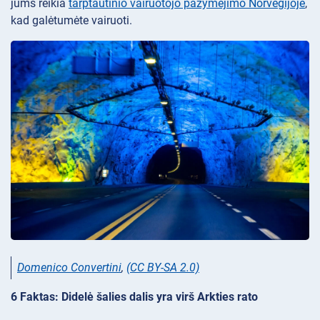
jums reikia
tarptautinio vairuotojo pažymėjimo Norvegijoje
,
kad galėtumėte vairuoti.
Domenico Convertini
,
(CC BY-SA 2.0)
6 Faktas: Didelė šalies dalis yra virš Arkties rato