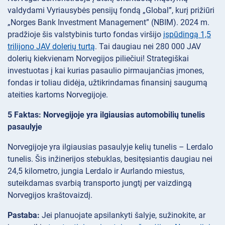
valdydami Vyriausybės pensijų fondą „Global”, kurį prižiūri
„Norges Bank Investment Management” (NBIM). 2024 m.
pradžioje šis valstybinis turto fondas viršijo
įspūdingą 1,5
trilijono JAV dolerių turtą
. Tai daugiau nei 280 000 JAV
dolerių kiekvienam Norvegijos piliečiui! Strategiškai
investuotas į kai kurias pasaulio pirmaujančias įmones,
fondas ir toliau didėja, užtikrindamas finansinį saugumą
ateities kartoms Norvegijoje.
5 Faktas: Norvegijoje yra ilgiausias automobilių tunelis
pasaulyje
Norvegijoje yra ilgiausias pasaulyje kelių tunelis – Lerdalo
tunelis. Šis inžinerijos stebuklas, besitęsiantis daugiau nei
24,5 kilometro, jungia Lerdalo ir Aurlando miestus,
suteikdamas svarbią transporto jungtį per vaizdingą
Norvegijos kraštovaizdį.
Pastaba:
Jei planuojate apsilankyti šalyje, sužinokite, ar