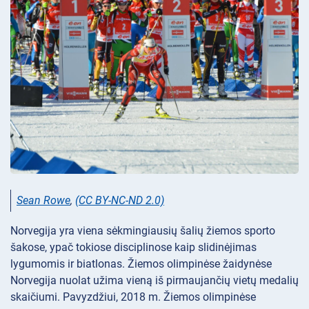
Sean Rowe
,
(CC BY-NC-ND 2.0)
Norvegija yra viena sėkmingiausių šalių žiemos sporto
šakose, ypač tokiose disciplinose kaip slidinėjimas
lygumomis ir biatlonas. Žiemos olimpinėse žaidynėse
Norvegija nuolat užima vieną iš pirmaujančių vietų medalių
skaičiumi. Pavyzdžiui, 2018 m. Žiemos olimpinėse