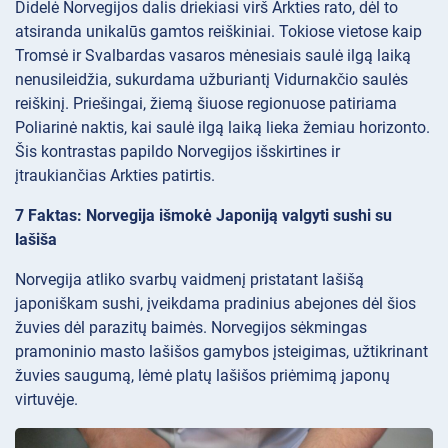
Didelė Norvegijos dalis driekiasi virš Arkties rato, dėl to
atsiranda unikalūs gamtos reiškiniai. Tokiose vietose kaip
Tromsė ir Svalbardas vasaros mėnesiais saulė ilgą laiką
nenusileidžia, sukurdama užburiantį Vidurnakčio saulės
reiškinį. Priešingai, žiemą šiuose regionuose patiriama
Poliarinė naktis, kai saulė ilgą laiką lieka žemiau horizonto.
Šis kontrastas papildo Norvegijos išskirtines ir
įtraukiančias Arkties patirtis.
7 Faktas: Norvegija išmokė Japoniją valgyti sushi su
lašiša
Norvegija atliko svarbų vaidmenį pristatant lašišą
japoniškam sushi, įveikdama pradinius abejones dėl šios
žuvies dėl parazitų baimės. Norvegijos sėkmingas
pramoninio masto lašišos gamybos įsteigimas, užtikrinant
žuvies saugumą, lėmė platų lašišos priėmimą japonų
virtuvėje.