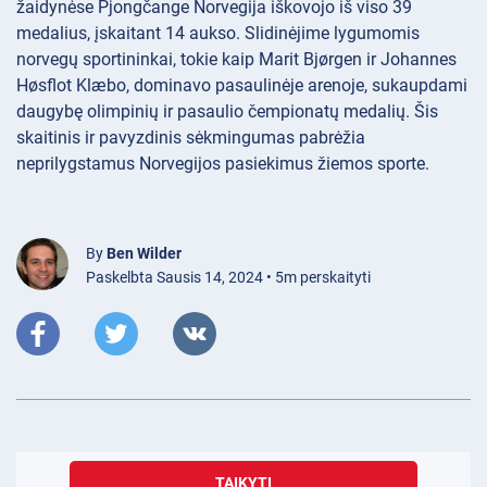
žaidynėse Pjongčange Norvegija iškovojo iš viso 39
medalius, įskaitant 14 aukso. Slidinėjime lygumomis
norvegų sportininkai, tokie kaip Marit Bjørgen ir Johannes
Høsflot Klæbo, dominavo pasaulinėje arenoje, sukaupdami
daugybę olimpinių ir pasaulio čempionatų medalių. Šis
skaitinis ir pavyzdinis sėkmingumas pabrėžia
neprilygstamus Norvegijos pasiekimus žiemos sporte.
By
Ben Wilder
Paskelbta Sausis 14, 2024 • 5m perskaityti
TAIKYTI