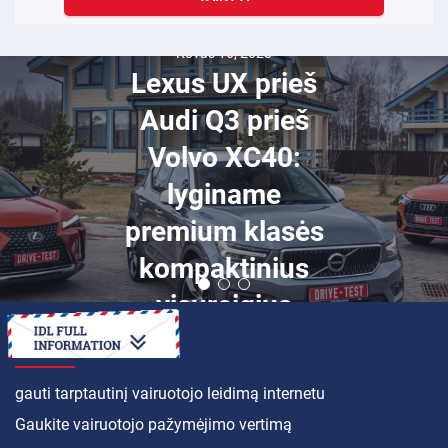
Kovas 16, 2023
Lexus UX prieš
Audi Q3 prieš
Volvo XC40:
lyginame
premium klasės
kompaktinius
visureigius
KAIP
gauti tarptautinį vairuotojo leidimą internetu
Gaukite vairuotojo pažymėjimo vertimą