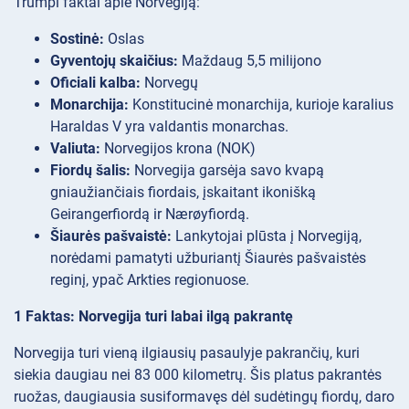
Trumpi faktai apie Norvegiją:
Sostinė:
Oslas
Gyventojų skaičius:
Maždaug 5,5 milijono
Oficiali kalba:
Norvegų
Monarchija:
Konstitucinė monarchija, kurioje karalius
Haraldas V yra valdantis monarchas.
Valiuta:
Norvegijos krona (NOK)
Fiordų šalis:
Norvegija garsėja savo kvapą
gniaužiančiais fiordais, įskaitant ikonišką
Geirangerfiordą ir Nærøyfiordą.
Šiaurės pašvaistė:
Lankytojai plūsta į Norvegiją,
norėdami pamatyti užburiantį Šiaurės pašvaistės
reginį, ypač Arkties regionuose.
1 Faktas: Norvegija turi labai ilgą pakrantę
Norvegija turi vieną ilgiausių pasaulyje pakrančių, kuri
siekia daugiau nei 83 000 kilometrų. Šis platus pakrantės
ruožas, daugiausia susiformavęs dėl sudėtingų fiordų, daro