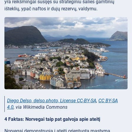
yra reikšmingai susijęs su strateginiu šalies gamtinių
išteklių, ypač naftos ir dujų rezervų, valdymu.
Diego Delso, delso.photo, License CC-BY-SA
,
CC BY-SA
4.0
, via Wikimedia Commons
4 Faktas: Norvegai taip pat galvoja apie ateitį
Norvegai demonstruoja į ateitį orientuotą mąstymą