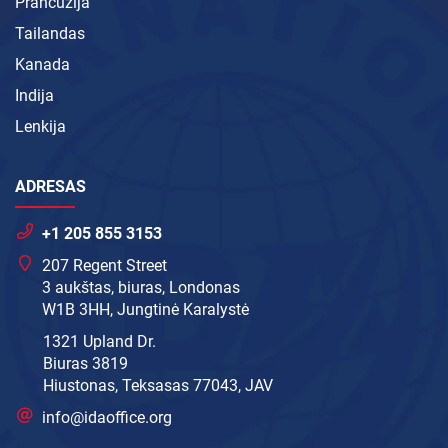
Prancūzija
Tailandas
Kanada
Indija
Lenkija
ADRESAS
+1 205 855 3153
207 Regent Street
3 aukštas, biuras, Londonas
W1B 3HH, Jungtinė Karalystė
1321 Upland Dr.
Biuras 3819
Hiustonas, Teksasas 77043, JAV
info@idaoffice.org