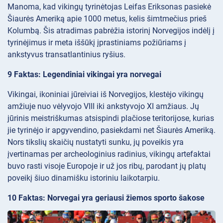
Manoma, kad vikingų tyrinėtojas Leifas Eriksonas pasiekė
Šiaurės Ameriką apie 1000 metus, kelis šimtmečius prieš
Kolumbą. Šis atradimas pabrėžia istorinį Norvegijos indėlį į
tyrinėjimus ir meta iššūkį įprastiniams požiūriams į
ankstyvus transatlantinius ryšius.
9 Faktas: Legendiniai vikingai yra norvegai
Vikingai, ikoniniai jūreiviai iš Norvegijos, klestėjo vikingų
amžiuje nuo vėlyvojo VIII iki ankstyvojo XI amžiaus. Jų
jūrinis meistriškumas atsispindi plačiose teritorijose, kurias
jie tyrinėjo ir apgyvendino, pasiekdami net Šiaurės Ameriką.
Nors tikslių skaičių nustatyti sunku, jų poveikis yra
įvertinamas per archeologinius radinius, vikingų artefaktai
buvo rasti visoje Europoje ir už jos ribų, parodant jų platų
poveikį šiuo dinamišku istoriniu laikotarpiu.
10 Faktas: Norvegai yra geriausi žiemos sporto šakose