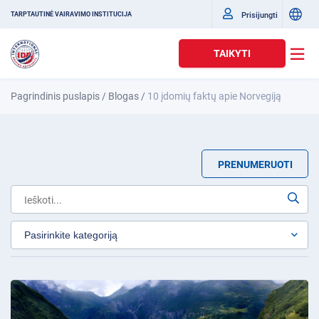
Prisijungti
TARPTAUTINĖ VAIRAVIMO INSTITUCIJA
TAIKYTI
Pagrindinis puslapis
/
Blogas
/
10 įdomių faktų apie Norvegiją
PRENUMERUOTI