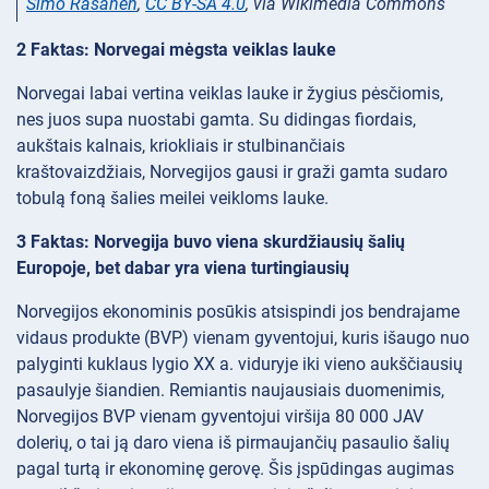
Simo Räsänen
,
CC BY-SA 4.0
, via Wikimedia Commons
2 Faktas: Norvegai mėgsta veiklas lauke
Norvegai labai vertina veiklas lauke ir žygius pėsčiomis,
nes juos supa nuostabi gamta. Su didingas fiordais,
aukštais kalnais, kriokliais ir stulbinančiais
kraštovaizdžiais, Norvegijos gausi ir graži gamta sudaro
tobulą foną šalies meilei veikloms lauke.
3 Faktas: Norvegija buvo viena skurdžiausių šalių
Europoje, bet dabar yra viena turtingiausių
Norvegijos ekonominis posūkis atsispindi jos bendrajame
vidaus produkte (BVP) vienam gyventojui, kuris išaugo nuo
palyginti kuklaus lygio XX a. viduryje iki vieno aukščiausių
pasaulyje šiandien. Remiantis naujausiais duomenimis,
Norvegijos BVP vienam gyventojui viršija 80 000 JAV
dolerių, o tai ją daro viena iš pirmaujančių pasaulio šalių
pagal turtą ir ekonominę gerovę. Šis įspūdingas augimas