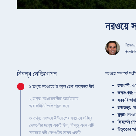
নরওয়ে স
লিখেছে
প্রকাশ
নিবন্ধ নেভিগেশন
নরওয়ে সম্পর্কে সংক্
রাজধানী:
ও
১ তথ্য: নরওয়ের উপকূল রেখা অত্যন্ত দীর্ঘ
জনসংখ্যা:
প
২ তথ্য: নরওয়েবাসীরা আউটডোর
সরকারি ভাষা
অ্যাকটিভিটিগুলি পছন্দ করে
রাজতন্ত্র:
সাং
মুদ্রা:
নরওয়
৩ তথ্য: নরওয়ে ইউরোপের সবচেয়ে দরিদ্র
ফিয়র্ডের দে
দেশগুলির মধ্যে একটি ছিল, কিন্তু এখন এটি
উত্তরের 
সবচেয়ে ধনী দেশগুলির মধ্যে একটি