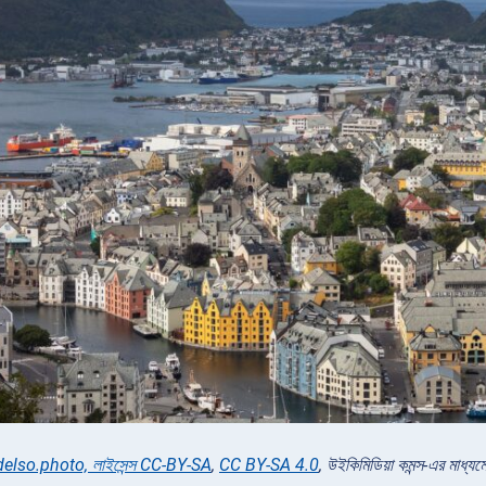
 delso.photo, লাইসেন্স CC-BY-SA
,
CC BY-SA 4.0
, উইকিমিডিয়া কমন্স-এর মাধ্যম