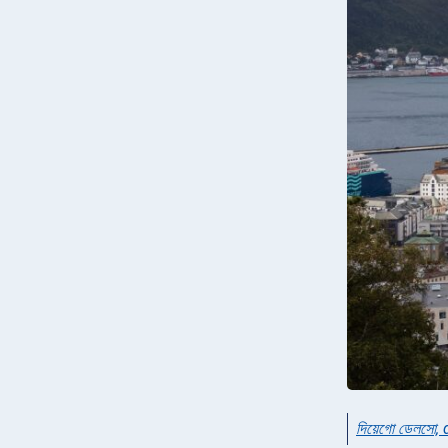
দিয়েগো ডেলসো,