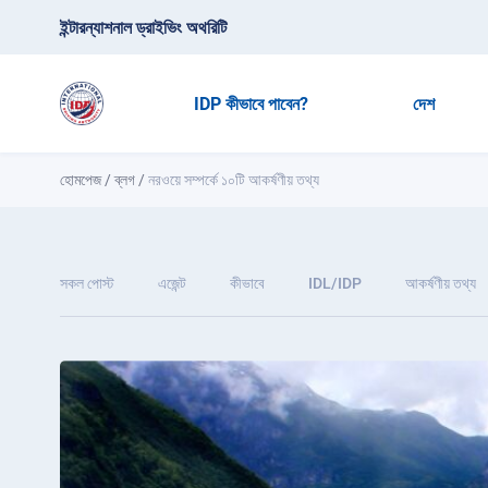
ইন্টারন্যাশনাল ড্রাইভিং অথরিটি
IDP কীভাবে পাবেন?
দেশ
হোমপেজ
/
ব্লগ
/
নরওয়ে সম্পর্কে ১০টি আকর্ষণীয় তথ্য
সকল পোস্ট
এজেন্ট
কীভাবে
IDL/IDP
আকর্ষণীয় তথ্য