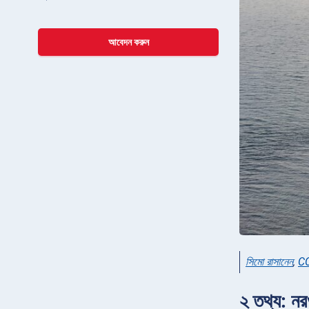
আবেদন করুন
সিমো রাসানেন
,
CC
২ তথ্য: নর