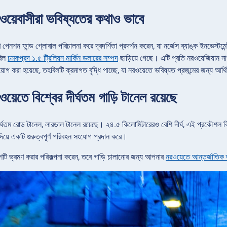
ওয়েবাসীরা ভবিষ্যতের কথাও ভাবে
 পেনশন ফান্ড গ্লোবাল পরিচালনা করে দূরদর্শিতা প্রদর্শন করেন, যা নর্জেস ব্যাঙ্ক ইনভেস্টম
বিল
চমকপ্রদ ১.৫ ট্রিলিয়ন মার্কিন ডলারের সম্পদ
ছাড়িয়ে গেছে। এটি প্রতি নরওয়েজিয়ান ন
গ করা হয়েছে, তহবিলটি ক্রমাগত বৃদ্ধি পাচ্ছে, যা নরওয়েতে ভবিষ্যত প্রজন্মের জন্য আর্থ
য়েতে বিশ্বের দীর্ঘতম গাড়ি টানেল রয়েছে
ীর্ঘতম রোড টানেল, লারডাল টানেল রয়েছে। ২৪.৫ কিলোমিটারেরও বেশি দীর্ঘ, এই প্রকৌশল বি
 দিয়ে একটি গুরুত্বপূর্ণ পরিবহন সংযোগ প্রদান করে।
ি ভ্রমণ করার পরিকল্পনা করেন, তবে গাড়ি চালানোর জন্য আপনার
নরওয়েতে আন্তর্জাতিক ড