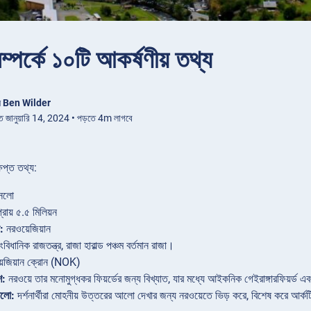
ম্পর্কে ১০টি আকর্ষণীয় তথ্য
ন
Ben Wilder
িত জানুয়ারি 14, 2024 • পড়তে 4m লাগবে
ষিপ্ত তথ্য:
সলো
্রায় ৫.৫ মিলিয়ন
:
নরওয়েজিয়ান
বিধানিক রাজতন্ত্র, রাজা হারাল্ড পঞ্চম বর্তমান রাজা।
েজিয়ান ক্রোন (NOK)
শ:
নরওয়ে তার মনোমুগ্ধকর ফিয়র্ডের জন্য বিখ্যাত, যার মধ্যে আইকনিক গেইরাঙ্গারফিয়র্ড এব
আলো:
দর্শনার্থীরা মোহনীয় উত্তরের আলো দেখার জন্য নরওয়েতে ভিড় করে, বিশেষ করে আর্ক