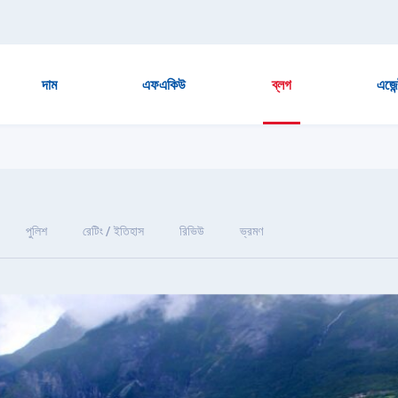
দাম
এফএকিউ
ব্লগ
এজেন
পুলিশ
রেটিং / ইতিহাস
রিভিউ
ভ্রমণ