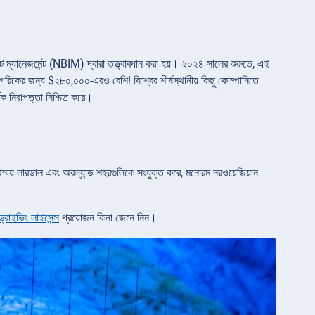
েন্ট ম্যানেজমেন্ট (NBIM) দ্বারা তত্ত্বাবধান করা হয়। ২০২৪ সালের শুরুতে, এই
াগরিকের জন্য $২৮০,০০০-এরও বেশি! বিশ্বের শীর্ষস্থানীয় কিছু কোম্পানিতে
িক নিরাপত্তা নিশ্চিত করে।
স্ময় লারডাল এবং অরল্যান্ড শহরগুলিকে সংযুক্ত করে, মনোরম নরওয়েজিয়ান
্রাইভিং লাইসেন্স
প্রয়োজন কিনা জেনে নিন।