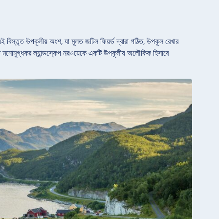
এই বিস্তৃত উপকূলীয় অংশ, যা মূলত জটিল ফিয়র্ড দ্বারা গঠিত, উপকূল রেখার
গঠিত মনোমুগ্ধকর ল্যান্ডস্কেপ নরওয়েকে একটি উপকূলীয় অলৌকিক হিসাবে