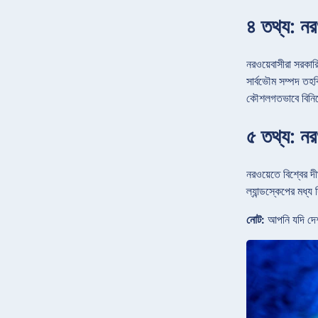
৪ তথ্য: নর
নরওয়েবাসীরা সরকারি
সার্বভৌম সম্পদ তহ
কৌশলগতভাবে বিনিয়ো
৫ তথ্য: নরও
নরওয়েতে বিশ্বের দ
ল্যান্ডস্কেপের মধ্য
নোট:
আপনি যদি দেশট