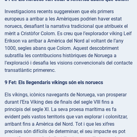
Investigacions recents suggereixen que els primers
europeus a arribar a les Amèriques podrien haver estat
noruecs, desafiant la narrativa tradicional que atribueix el
mèrit a Cristòfor Colom. Es creu que l’explorador víking Leif
Erikson va arribar a Amèrica del Nord al voltant de l’any
1000, segles abans que Colom. Aquest descobriment
subratlla les contribucions històriques de Noruega a
l’exploració i desafia les visions convencionals del contacte
transatlàntic primerenc.
9 Fet: Els llegendaris víkings són els noruecs
Els víkings, icònics navegants de Noruega, van prosperar
durant l’Era Víking des de finals del segle VIII fins a
principis del segle XI. La seva proesa marítima es fa
evident pels vastos territoris que van explorar i colonitzar,
arribant fins a Amèrica del Nord. Tot i que les xifres
precises són difícils de determinar, el seu impacte es pot