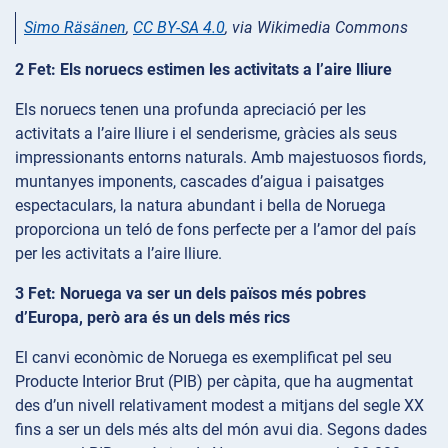
Simo Räsänen
,
CC BY-SA 4.0
, via Wikimedia Commons
2 Fet: Els noruecs estimen les activitats a l’aire lliure
Els noruecs tenen una profunda apreciació per les
activitats a l’aire lliure i el senderisme, gràcies als seus
impressionants entorns naturals. Amb majestuosos fiords,
muntanyes imponents, cascades d’aigua i paisatges
espectaculars, la natura abundant i bella de Noruega
proporciona un teló de fons perfecte per a l’amor del país
per les activitats a l’aire lliure.
3 Fet: Noruega va ser un dels països més pobres
d’Europa, però ara és un dels més rics
El canvi econòmic de Noruega es exemplificat pel seu
Producte Interior Brut (PIB) per càpita, que ha augmentat
des d’un nivell relativament modest a mitjans del segle XX
fins a ser un dels més alts del món avui dia. Segons dades