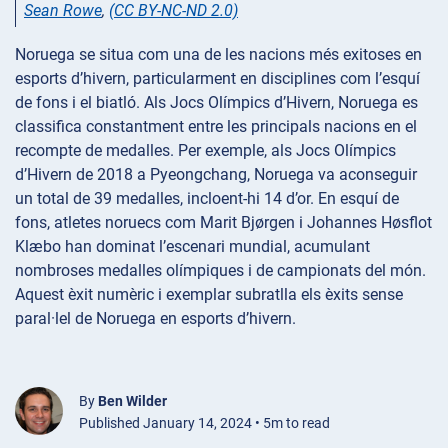
Sean Rowe
,
(CC BY-NC-ND 2.0)
Noruega se situa com una de les nacions més exitoses en
esports d’hivern, particularment en disciplines com l’esquí
de fons i el biatló. Als Jocs Olímpics d’Hivern, Noruega es
classifica constantment entre les principals nacions en el
recompte de medalles. Per exemple, als Jocs Olímpics
d’Hivern de 2018 a Pyeongchang, Noruega va aconseguir
un total de 39 medalles, incloent-hi 14 d’or. En esquí de
fons, atletes noruecs com Marit Bjørgen i Johannes Høsflot
Klæbo han dominat l’escenari mundial, acumulant
nombroses medalles olímpiques i de campionats del món.
Aquest èxit numèric i exemplar subratlla els èxits sense
paral·lel de Noruega en esports d’hivern.
By
Ben Wilder
Published January 14, 2024 • 5m to read