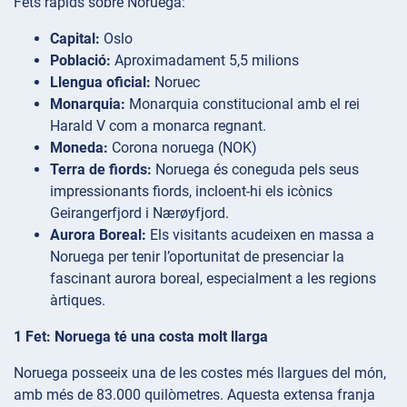
Fets ràpids sobre Noruega:
Capital:
Oslo
Població:
Aproximadament 5,5 milions
Llengua oficial:
Noruec
Monarquia:
Monarquia constitucional amb el rei
Harald V com a monarca regnant.
Moneda:
Corona noruega (NOK)
Terra de fiords:
Noruega és coneguda pels seus
impressionants fiords, incloent-hi els icònics
Geirangerfjord i Nærøyfjord.
Aurora Boreal:
Els visitants acudeixen en massa a
Noruega per tenir l’oportunitat de presenciar la
fascinant aurora boreal, especialment a les regions
àrtiques.
1 Fet: Noruega té una costa molt llarga
Noruega posseeix una de les costes més llargues del món,
amb més de 83.000 quilòmetres. Aquesta extensa franja