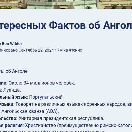
тересных Фактов об Анго
р
Ben Wilder
иковано Сентябрь 22, 2024 • 7м на чтение
ы об Анголе:
ние
: Около 34 миллионов человек.
а
: Луанда.
льный язык
: Португальский.
 языки
: Говорят на различных языках коренных народов, в
: Ангольская кванза (AOA).
ельство
: Унитарная президентская республика.
я религия
: Христианство (преимущественно римско-католи