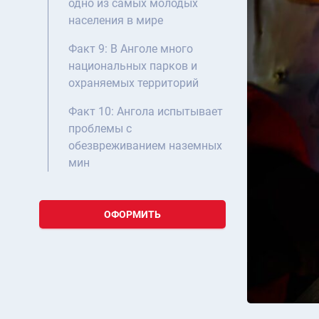
одно из самых молодых
населения в мире
Факт 9: В Анголе много
национальных парков и
охраняемых территорий
Факт 10: Ангола испытывает
проблемы с
обезвреживанием наземных
мин
ОФОРМИТЬ