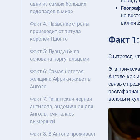
наряду
одни из самых больших
Геогра
водопадов в мире
на вост
включая
Факт 4: Название страны
происходит от титула
Факт 1
королей Ндонго
Факт 5: Луанда была
Считается, ч
основана португальцами
Эта прическа
Факт 6: Самая богатая
Анголе, как 
женщина Африки живет в
связь с пред
Анголе
растафарианс
волосы и ку
Факт 7: Гигантская черная
антилопа, эндемичная для
Анголы, считалась
вымершей
Факт 8: В Анголе проживает