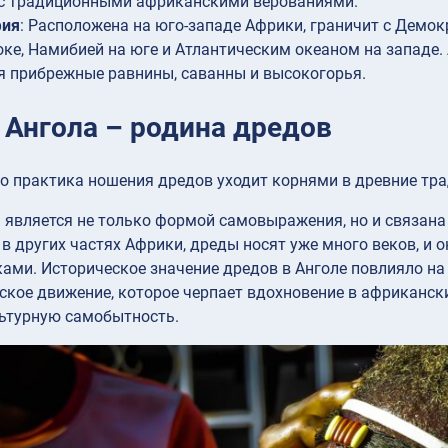
 с традиционными африканскими верованиями.
фия
: Расположена на юго-западе Африки, граничит с Демок
оке, Намибией на юге и Атлантическим океаном на западе
 прибрежные равнины, саванны и высокогорья.
: Ангола – родина дредов
то практика ношения дредов уходит корнями в древние тра
 является не только формой самовыражения, но и связана
и в других частях Африки, дреды носят уже много веков, и 
ками. Историческое значение дредов в Анголе повлияло н
кое движение, которое черпает вдохновение в африканск
льтурную самобытность.