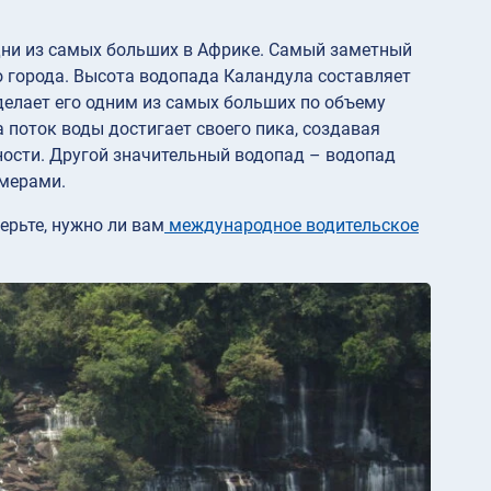
одни из самых больших в Африке. Самый заметный
о города. Высота водопада Каландула составляет
о делает его одним из самых больших по объему
 поток воды достигает своего пика, создавая
ости. Другой значительный водопад – водопад
змерами.
ерьте, нужно ли вам
международное водительское