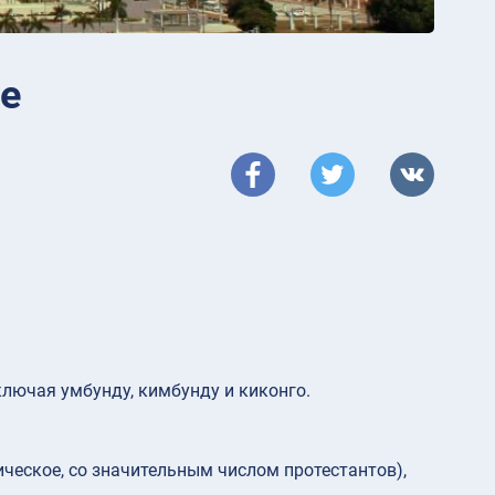
ле
ключая умбунду, кимбунду и киконго.
ческое, со значительным числом протестантов),