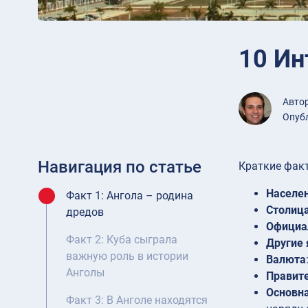
10 Ин
Авто
Опубл
Навигация по статье
Краткие факт
Населе
Факт 1: Ангола – родина
Столиц
дредов
Официа
Факт 2: Куба сыграла
Другие
важную роль в истории
Валюта
Анголы
Правит
Основна
Факт 3: В Анголе находятся