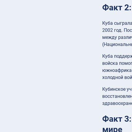
Факт 2
Куба сыграла
2002 год. По
между разли
(Национальн
Куба поддерж
войска помо
южноафрикан
холодной во
Кубинское уч
восстановлен
здравоохране
Факт 3
мире