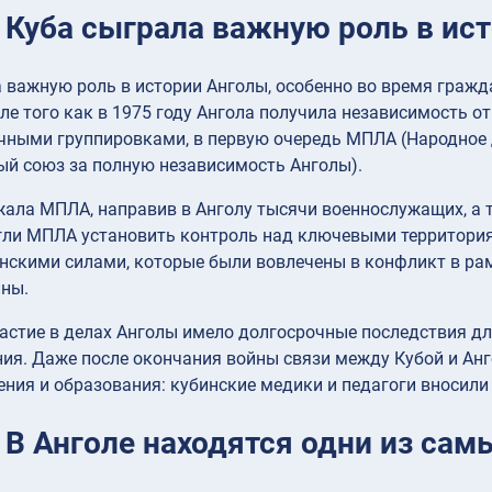
: Куба сыграла важную роль в ис
 важную роль в истории Анголы, особенно во время гражда
сле того как в 1975 году Ангола получила независимость о
чными группировками, в первую очередь МПЛА (Народное 
ый союз за полную независимость Анголы).
ала МПЛА, направив в Анголу тысячи военнослужащих, а т
гли МПЛА установить контроль над ключевыми территория
скими силами, которые были вовлечены в конфликт в рам
йны.
астие в делах Анголы имело долгосрочные последствия дл
ия. Даже после окончания войны связи между Кубой и Анг
ния и образования: кубинские медики и педагоги вносили
: В Анголе находятся одни из са