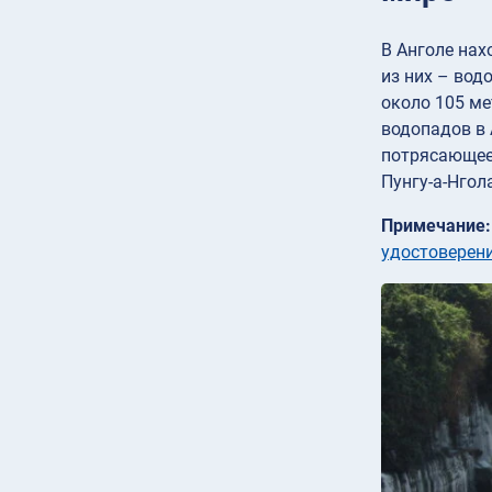
В Анголе нах
из них – вод
около 105 ме
водопадов в 
потрясающее
Пунгу-а-Нго
Примечание:
удостоверени