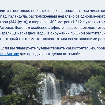
одится несколько впечатляющих водопадов, в том числе 
опад Каландула, расположенный недалеко от одноименног
тров (344 фута), а ширина – 400 метров (1 312 футов), чт
Африке. Водопад особенно эффектен в сезон дождей, когда
 зрелище каскадной воды в окружении пышной растительн
ла, который также может похвастаться впечатляющими ра
Если вы планируете путешествовать самостоятельно, пров
е в Анголе
для аренды и вождения автомобиля.