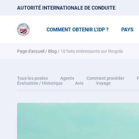
AUTORITÉ INTERNATIONALE DE CONDUITE
COMMENT OBTENIR L'IDP ?
PAYS
Page d'accueil
/
Blog
/
10 faits intéressants sur l'Angola
Tous les postes
Agents
Comment procéder
P
Évaluation / Historique
Avis
Voyage