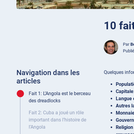
10 fai
Par
B
Publié
Navigation dans les
Quelques infor
articles
Populat
Capitale
Fait 1: L’Angola est le berceau
Langue o
des dreadlocks
Autres 
Fait 2: Cuba a joué un rôle
Monnai
important dans l’histoire de
Gouver
l’Angola
Religion