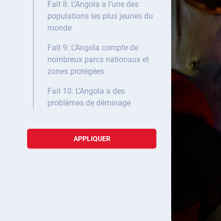
Fait 8: L’Angola a l’une des
populations les plus jeunes du
monde
Fait 9: L’Angola compte de
nombreux parcs nationaux et
zones protégées
Fait 10: L’Angola a des
problèmes de déminage
APPLIQUER