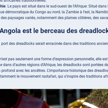
s africaines traditionnelles.
hie
: Le pays est situé dans le sud-ouest de l’Afrique: Situé dans 
ue démocratique du Congo au nord, la Zambie à l’est, la Namibie 
 des paysages variés, notamment des plaines côtières, des sava
L’Angola est le berceau des dreadloc
 port des dreadlocks serait enracinée dans des traditions ancienne
n’est pas seulement une forme d’expression personnelle, elle est aus
dans d’autres régions d’Afrique, les dreadlocks sont portées dep
ien profond avec les ancêtres. L’importance historique des dread
otamment le mouvement rastafari, qui s’inspire des traditions afr