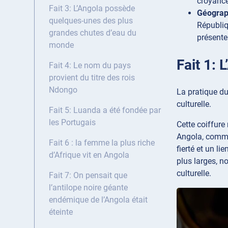
croyance
Fait 3: L’Angola possède
Géograp
quelques-unes des plus
Républiq
grandes chutes d’eau du
présente
monde
Fait 1: 
Fait 4: Le nom du pays
provient du titre des rois
Ndongo
La pratique du
culturelle.
Fait 5: Luanda a été fondée par
les Portugais
Cette coiffure 
Angola, comme 
Fait 6 : la femme la plus riche
fierté et un l
d’Afrique vit en Angola
plus larges, n
culturelle.
Fait 7: On pensait que
l’antilope noire géante
endémique de l’Angola était
éteinte