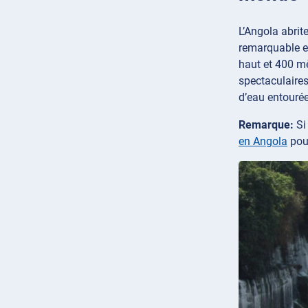
L’Angola abrit
remarquable e
haut et 400 mè
spectaculaires
d’eau entouré
Remarque:
Si
en Angola
pour