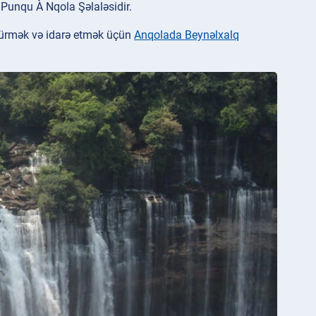
n Punqu À Nqola Şəlaləsidir.
ötürmək və idarə etmək üçün
Anqolada Beynəlxalq