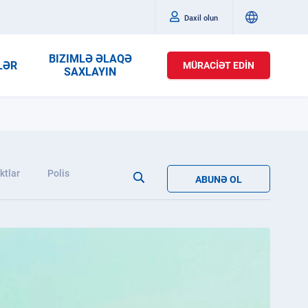
Daxil olun
BIZIMLƏ ƏLAQƏ
LƏR
MÜRACIƏT EDIN
SAXLAYIN
ktlar
Polis
ABUNƏ OL