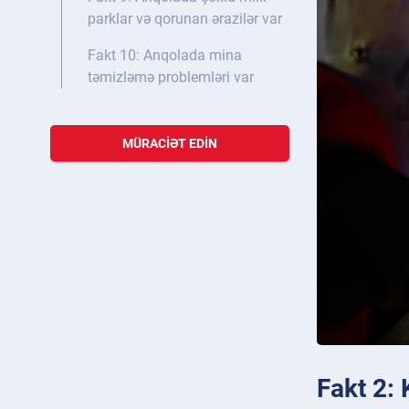
parklar və qorunan ərazilər var
Fakt 10: Anqolada mina
təmizləmə problemləri var
MÜRACIƏT EDIN
Fakt 2: