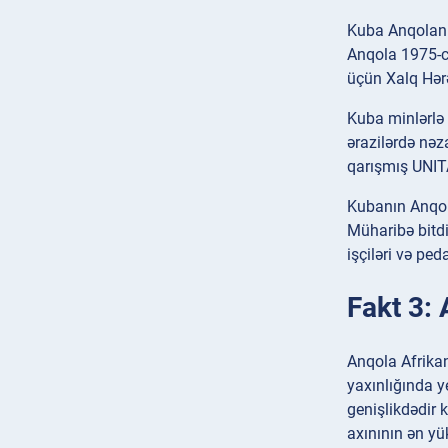
Kuba Anqolanı
Anqola 1975-ci
üçün Xalq Hərə
Kuba minlərlə 
ərazilərdə nə
qarışmış UNITA
Kubanın Anqola
Müharibə bitdi
işçiləri və pe
Fakt 3: 
Anqola Afrikan
yaxınlığında y
genişlikdədir 
axınının ən y