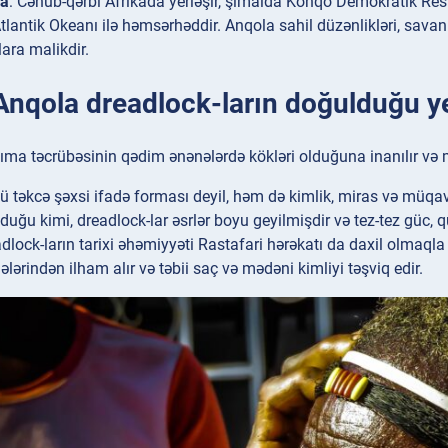
ya
: Cənub-qərbi Afrikada yerləşir, şimalda Konqo Demokratik R
tlantik Okeanı ilə həmsərhəddir. Anqola sahil düzənlikləri, savan
lara malikdir.
 Anqola dreadlock-ların doğulduğu ye
ma təcrübəsinin qədim ənənələrdə kökləri olduğuna inanılır və 
təkcə şəxsi ifadə forması deyil, həm də kimlik, miras və müqavi
lduğu kimi, dreadlock-lar əsrlər boyu geyilmişdir və tez-tez güc, q
lock-ların tarixi əhəmiyyəti Rastafari hərəkatı da daxil olmaqla
lərindən ilham alır və təbii saç və mədəni kimliyi təşviq edir.