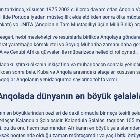
n tarixində, xüsusən 1975-2002-ci illərdə davam edən Anqola V
 ildə Portuqaliyadan müstəqillik əldə etdikdən sonra ölkə müxt
katı) və UNITA (Anqolanın Tam Müstəqilliyi üçün Milli Birlik) 
əsgəri, hərbi məsləhətçi və resurslarla birlikdə Anqolaya gönd
zarət yaratmağa kömək etdi və Soyuq Müharibə zamanı daha geni
 və Cənubi Afrika qüvvələri ilə mübarizədə həlledici rol oynadı.
dakı iştirakı ölkənin inkişafına və müharibədən sonrakı yenidən
kdən sonra belə, Kuba və Anqola arasındakı əlaqələr, xüsusən sə
daqoqlar Anqolanın yenidənqurma səylərinə töhfə verdi.
Anqolada dünyanın ən böyük şəlalələ
ın ən böyüklərindən bəziləri də daxil olmaqla bir neçə təsirli şəla
erləşən Kalandula Şəlaləsidir. Kalandula Şəlaləsi təqribən 105 m
ki, bu da onu həcm baxımından Afrikanın ən böyük şəlalələrindən
üksək nöqtəsində olduğu zaman möhtəşəmdir və yaşıl bitki örtüy