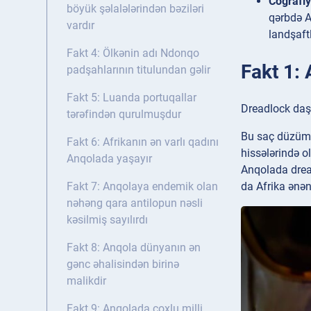
Coğrafi
böyük şəlalələrindən bəziləri
qərbdə A
vardır
landşaft
Fakt 4: Ölkənin adı Ndonqo
Fakt 1:
padşahlarının titulundan gəlir
Fakt 5: Luanda portuqallar
Dreadlock daşı
tərəfindən qurulmuşdur
Bu saç düzümü 
Fakt 6: Afrikanın ən varlı qadını
hissələrində o
Anqolada yaşayır
Anqolada dread
da Afrika ənənə
Fakt 7: Anqolaya endemik olan
nəhəng qara antilopun nəsli
kəsilmiş sayılırdı
Fakt 8: Anqola dünyanın ən
gənc əhalisindən birinə
malikdir
Fakt 9: Anqolada çoxlu milli