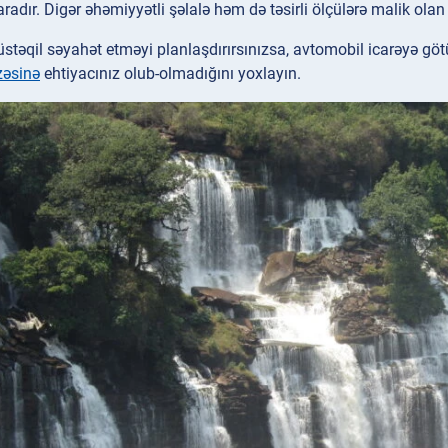
radır. Digər əhəmiyyətli şəlalə həm də təsirli ölçülərə malik ola
təqil səyahət etməyi planlaşdırırsınızsa, avtomobil icarəyə g
zəsinə
ehtiyacınız olub-olmadığını yoxlayın.