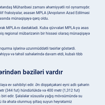
ətəndaş Müharibəsi zamanı əhəmiyyətli rol oynamışdır.
əlif fraksiyalar, əsasən MPLA (Anqolanın Azad Edilməsi
arasında münaqişəyə qərq oldu.
ərərək MPLA-nı dəstəklədi. Kuba qüvvələri MPLA-ya əsas
ş regional mübarizənin bir hissəsi olaraq münaqişəyə
qurma işlərinə uzunmüddətli təsirlər göstərdi.
hiyyə və təhsil sahələrində davam etdi, kubalı tibb
rindən bəziləri vardır
ləyə ev sahibliyi edir. Ən diqqətçəkəni eyni adlı şəhərin
etr (344 fut) hündürlükdə və 400 metr (1,312 fut)
 biri edir. Şəlalələr xüsusilə yağış mövsümündə su
ü ilə əhatə olunmuş şıltaq suyun heyrətamiz