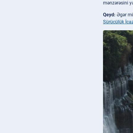
mənzərəsini ya
Qeyd:
Əgər müs
Sürücülük İca