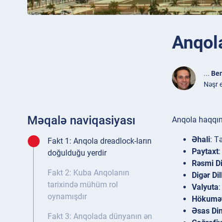
Anqol
...
Ben
Nəşr 
Məqalə naviqasiyası
Anqola haqqınd
Əhali
: T
Fakt 1: Anqola dreadlock-ların
Paytaxt
doğulduğu yerdir
Rəsmi Di
Fakt 2: Kuba Anqolanın
Digər Dil
tarixində mühüm rol
Valyuta
oynamışdır
Hökumə
Əsas Di
Fakt 3: Anqolada dünyanın ən