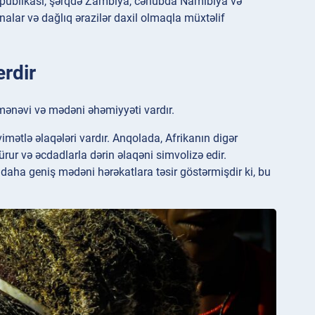
espublikası, şərqdə Zambiya, cənubda Namibiya və
nalar və dağlıq ərazilər daxil olmaqla müxtəlif
rdir
mənəvi və mədəni əhəmiyyəti vardır.
mətlə əlaqələri vardır. Anqolada, Afrikanın digər
ürur və əcdadlarla dərin əlaqəni simvolizə edir.
 daha geniş mədəni hərəkatlara təsir göstərmişdir ki, bu