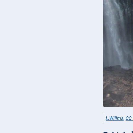
L.Willms
,
CC 