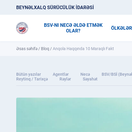
BEYNƏLXALQ SÜRÜCÜLÜK İDARƏSİ
BSV-NI NECƏ ƏLDƏ ETMƏK
ÖLKƏLƏ
OLAR?
Əsas səhifə
/
Bloq
/
Anqola Haqqında 10 Maraqlı Fakt
Bütün yazılar
Agentlər
Necə
BSV/BSİ (Beynəl
Reytinq / Tarixçə
Rəylər
Səyahət