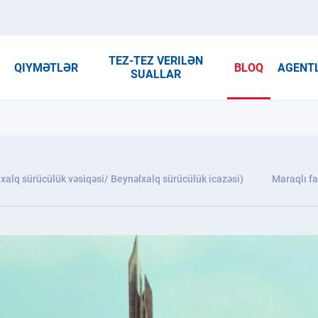
TEZ-TEZ VERILƏN
R
QIYMƏTLƏR
BLOQ
AGENT
SUALLAR
xalq sürücülük vəsiqəsi/ Beynəlxalq sürücülük icazəsi)
Maraqlı fa