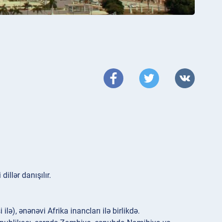
llər danışılır.
lə), ənənəvi Afrika inancları ilə birlikdə.