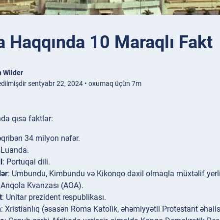
a Haqqında 10 Maraqlı Fakt
 Wilder
edilmişdir sentyabr 22, 2024 • oxumaq üçün 7m
a qısa faktlar:
əqribən 34 milyon nəfər.
: Luanda.
l
: Portuqal dili.
lər
: Umbundu, Kimbundu və Kikonqo daxil olmaqla müxtəlif yerli di
: Anqola Kvanzası (AOA).
t
: Unitar prezident respublikası.
n
: Xristianlıq (əsasən Roma Katolik, əhəmiyyətli Protestant əhalisi i