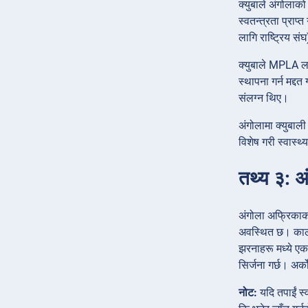
क्युबाले अंगोलाक
स्वतन्त्रता प्राप
लागि राष्ट्रिय सं
क्युबाले MPLA ला
स्थापना गर्न मद्दत
संलग्न थिए।
अंगोलामा क्युबाली
विशेष गरी स्वास्थ्
तथ्य ३: अ
अंगोला अफ्रिकाका
अवस्थित छ। काला
झरनाहरू मध्ये एक 
सिर्जना गर्छ। अर
नोट:
यदि तपाईं स्