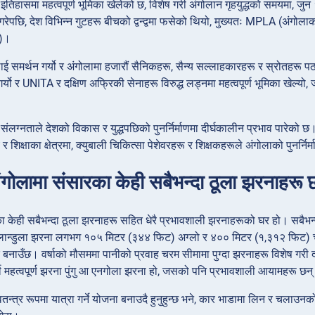
ो इतिहासमा महत्वपूर्ण भूमिका खेलेको छ, विशेष गरी अंगोलान गृहयुद्धको समयमा,
्त गरेपछि, देश विभिन्न गुटहरू बीचको द्वन्द्वमा फसेको थियो, मुख्यतः MPLA (अंगो
घ)।
ई समर्थन गर्यो र अंगोलामा हजारौं सैनिकहरू, सैन्य सल्लाहकारहरू र स्रोतहरू पठ
 गर्यो र UNITA र दक्षिण अफ्रिकी सेनाहरू विरुद्ध लड्नमा महत्वपूर्ण भूमिका खेल्यो, ज
 संलग्नताले देशको विकास र युद्धपछिको पुनर्निर्माणमा दीर्घकालीन प्रभाव पारेको छ। 
य र शिक्षाका क्षेत्रमा, क्युबाली चिकित्सा पेशेवरहरू र शिक्षकहरूले अंगोलाको पुनर्नि
ंगोलामा संसारका केही सबैभन्दा ठूला झरनाहरू 
 केही सबैभन्दा ठूला झरनाहरू सहित धेरै प्रभावशाली झरनाहरूको घर हो। सबैभन
न्डुला झरना लगभग १०५ मिटर (३४४ फिट) अग्लो र ४०० मिटर (१,३१२ फिट) चौड
बनाउँछ। वर्षाको मौसममा पानीको प्रवाह चरम सीमामा पुग्दा झरनाहरू विशेष गरी दर्
्को महत्वपूर्ण झरना पुंगु आ एनगोला झरना हो, जसको पनि प्रभावशाली आयामहरू छन
वतन्त्र रूपमा यात्रा गर्ने योजना बनाउदै हुनुहुन्छ भने, कार भाडामा लिन र चलाउन