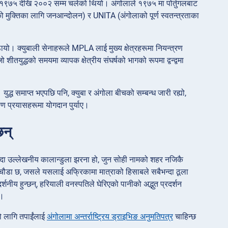
 जुन १९७५ देखि २००२ सम्म चलेको थियो। अंगोलाले १९७५ मा पोर्तुगलबाट
लाको मुक्तिका लागि जनआन्दोलन) र UNITA (अंगोलाको पूर्ण स्वतन्त्रताका
ायो। क्युबाली सेनाहरूले MPLA लाई मुख्य क्षेत्रहरूमा नियन्त्रण
ो शीतयुद्धको समयमा व्यापक क्षेत्रीय संघर्षको भागको रूपमा द्वन्द्वमा
युद्ध समाप्त भएपछि पनि, क्युबा र अंगोला बीचको सम्बन्ध जारी रह्यो,
र्माण प्रयासहरूमा योगदान पुर्याए।
छन्
्दा उल्लेखनीय कालान्डुला झरना हो, जुन सोही नामको शहर नजिकै
ा छ, जसले यसलाई अफ्रिकामा मात्राको हिसाबले सबैभन्दा ठूला
शनीय हुन्छन्, हरियाली वनस्पतिले घेरिएको पानीको अद्भुत प्रदर्शन
्।
को लागि तपाईंलाई
अंगोलामा अन्तर्राष्ट्रिय ड्राइभिङ अनुमतिपत्र
चाहिन्छ