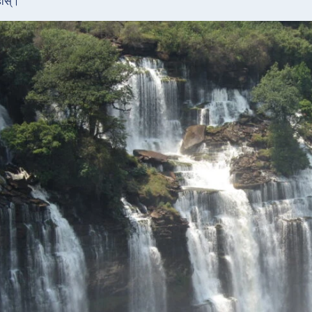
होस्।