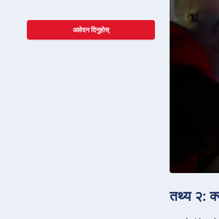
आवेदन दिनुहोस्
तथ्य २: क्