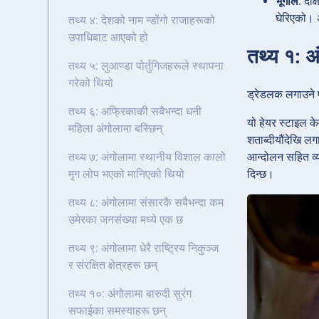
भूगोल
: दक्
घेरिएको। अ
तथ्य ४: देशको नाम न्डोंगो राजाहरूको
उपाधिबाट आएको हो
तथ्य १: अ
तथ्य ५: लुआण्डा पोर्तुगिजहरूले स्थापना
गरेको थियो
ड्रेडलक लगाउने प
तथ्य ६: अफ्रिकाकी सबैभन्दा धनी
यो हेयर स्टाइल क
महिला अंगोलामा बस्छिन्
शताब्दीयौंदेखि लग
आन्दोलन सहित व्य
तथ्य ७: अंगोलामा स्थानीय विशाल कालो
दिन्छ।
मृग लोप भएको मानिएको थियो
तथ्य ८: अंगोलामा संसारकै सबैभन्दा कम
उमेरका जनसंख्या मध्ये एक छ
तथ्य ९: अंगोलामा धेरै राष्ट्रिय निकुञ्ज
र संरक्षित क्षेत्रहरू छन्
तथ्य १०: अंगोलामा बारुदी सुरंग
सफाईका समस्याहरू छन्