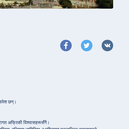
समावेश छन्।
म्परागत अफ्रिकी विश्वासहरूसँगै।