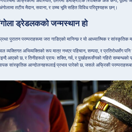
षिणपश्चिमी अफ्रिकामा अवस्थित, उत्तरमा डेमोक्रेटिक रिपब्लिक अफ कंगो, पूर्वमा ज
ंगोलामा तटीय मैदान, सवाना, र उच्च भूमि सहित विविध परिदृश्यहरू छन्।
ंगोला ड्रेडलकको जन्मस्थान हो
्रथा पुरातन परम्पराहरूमा जरा गाडिएको मानिन्छ र यो आध्यात्मिक र सांस्कृतिक
ेवल व्यक्तिगत अभिव्यक्तिको रूप मात्र नभएर पहिचान, सम्पदा, र प्रतिरोधसँग प
ाइन्दै आएको छ, र तिनीहरूले प्रायः शक्ति, गर्व, र पुर्खाहरूसँगको गहिरो सम्बन्ध
ापक सांस्कृतिक आन्दोलनहरूलाई प्रभाव पारेको छ, जसले अफ्रिकी परम्पराहरूबा