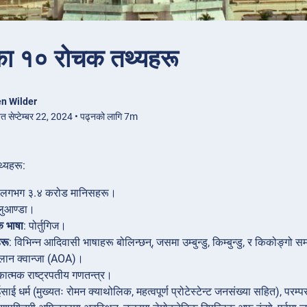
का १० रोचक तथ्यहरू
n Wilder
ित सेप्टेम्बर 22, 2024 • पढ्नको लागि 7m
्यहरू:
 लगभग ३.४ करोड मानिसहरू।
लुआण्डा।
 भाषा
: पोर्तुगिज।
हरू
: विभिन्न आदिवासी भाषाहरू बोलिन्छन्, जसमा उम्बुन्डु, किम्बुन्डु, र किकोङ्गो 
ोलान क्वान्जा (AOA)।
कात्मक राष्ट्रपतीय गणतन्त्र।
ईसाई धर्म (मुख्यतः रोमन क्याथोलिक, महत्वपूर्ण प्रोटेस्टेन्ट जनसंख्या सहित), पर