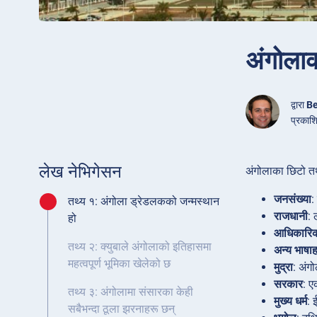
अंगोला
द्वारा
Be
प्रकाश
लेख नेभिगेसन
अंगोलाका छिटो तथ
जनसंख्या
:
तथ्य १: अंगोला ड्रेडलकको जन्मस्थान
राजधानी
: 
हो
आधिकारिक
तथ्य २: क्युबाले अंगोलाको इतिहासमा
अन्य भाषा
महत्वपूर्ण भूमिका खेलेको छ
मुद्रा
: अंग
सरकार
: ए
तथ्य ३: अंगोलामा संसारका केही
मुख्य धर्म
: 
सबैभन्दा ठूला झरनाहरू छन्