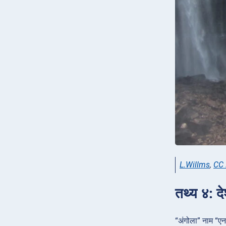
L.Willms
,
CC 
तथ्य ४: द
“अंगोला” नाम “एनग