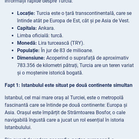
Informații rapide despre Turcia:
Locație:
Turcia este o țară transcontinentală, care se
întinde atât pe Europa de Est, cât și pe Asia de Vest.
Capitala:
Ankara.
Limba
oficială: turcă.
Monedă:
Lira turcească (TRY).
Populație:
În jur de 83 de milioane.
Dimensiune:
Acoperind o suprafață de aproximativ
783.356 de kilometri pătrați, Turcia are un teren variat
și o moștenire istorică bogată.
Fapt 1: Istanbulul este situat pe două continente simultan
Istanbul, cel mai mare oraș al Turciei, este o metropolă
fascinantă care se întinde pe două continente: Europa și
Asia. Orașul este împărțit de Strâmtoarea Bosfor, o cale
navigabilă îngustă care a jucat un rol esențial în istoria
Istanbulului.