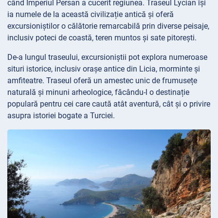
când Imperiul Persan a cucerit regiunea. Traseul Lycian își
ia numele de la această civilizație antică și oferă
excursioniștilor o călătorie remarcabilă prin diverse peisaje,
inclusiv poteci de coastă, teren muntos și sate pitorești.
De-a lungul traseului, excursioniștii pot explora numeroase
situri istorice, inclusiv orașe antice din Licia, morminte și
amfiteatre. Traseul oferă un amestec unic de frumusețe
naturală și minuni arheologice, făcându-l o destinație
populară pentru cei care caută atât aventură, cât și o privire
asupra istoriei bogate a Turciei.