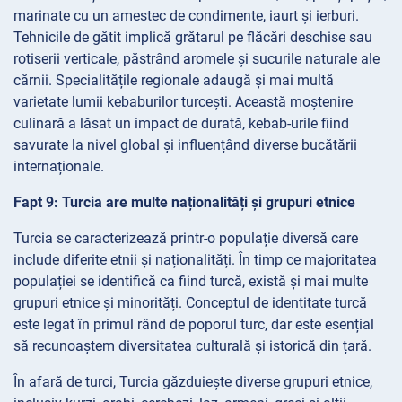
marinate cu un amestec de condimente, iaurt și ierburi.
Tehnicile de gătit implică grătarul pe flăcări deschise sau
rotiserii verticale, păstrând aromele și sucurile naturale ale
cărnii. Specialitățile regionale adaugă și mai multă
varietate lumii kebaburilor turcești. Această moștenire
culinară a lăsat un impact de durată, kebab-urile fiind
savurate la nivel global și influențând diverse bucătării
internaționale.
Fapt 9: Turcia are multe naționalități și grupuri etnice
Turcia se caracterizează printr-o populație diversă care
include diferite etnii și naționalități. În timp ce majoritatea
populației se identifică ca fiind turcă, există și mai multe
grupuri etnice și minorități. Conceptul de identitate turcă
este legat în primul rând de poporul turc, dar este esențial
să recunoaștem diversitatea culturală și istorică din țară.
În afară de turci, Turcia găzduiește diverse grupuri etnice,