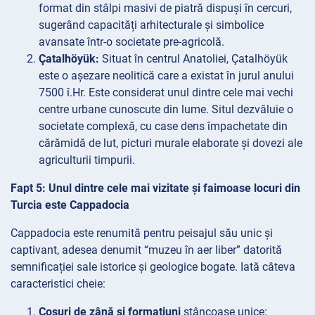
format din stâlpi masivi de piatră dispuși în cercuri,
sugerând capacități arhitecturale și simbolice
avansate într-o societate pre-agricolă.
Çatalhöyük:
Situat în centrul Anatoliei, Çatalhöyük
este o așezare neolitică care a existat în jurul anului
7500 î.Hr. Este considerat unul dintre cele mai vechi
centre urbane cunoscute din lume. Situl dezvăluie o
societate complexă, cu case dens împachetate din
cărămidă de lut, picturi murale elaborate și dovezi ale
agriculturii timpurii.
Fapt 5: Unul dintre cele mai vizitate și faimoase locuri din
Turcia este Cappadocia
Cappadocia este renumită pentru peisajul său unic și
captivant, adesea denumit “muzeu în aer liber” datorită
semnificației sale istorice și geologice bogate. Iată câteva
caracteristici cheie:
Coșuri de zână și formațiuni
stâncoase unice: