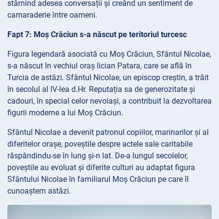
stârnind adesea conversații și creând un sentiment de
camaraderie între oameni.
Fapt 7: Moș Crăciun s-a născut pe teritoriul turcesc
Figura legendară asociată cu Moș Crăciun, Sfântul Nicolae,
s-a născut în vechiul oraș lician Patara, care se află în
Turcia de astăzi. Sfântul Nicolae, un episcop creștin, a trăit
în secolul al IV-lea d.Hr. Reputația sa de generozitate și
cadouri, în special celor nevoiași, a contribuit la dezvoltarea
figurii moderne a lui Moș Crăciun.
Sfântul Nicolae a devenit patronul copiilor, marinarilor și al
diferitelor orașe, poveștile despre actele sale caritabile
răspândindu-se în lung și-n lat. De-a lungul secolelor,
poveștile au evoluat și diferite culturi au adaptat figura
Sfântului Nicolae în familiarul Moș Crăciun pe care îl
cunoaștem astăzi.