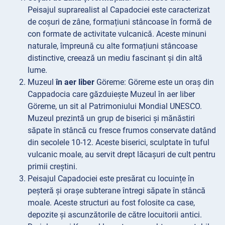
Peisajul suprarealist al Capadociei este caracterizat
de coșuri de zâne, formațiuni stâncoase în formă de
con formate de activitate vulcanică. Aceste minuni
naturale, împreună cu alte formațiuni stâncoase
distinctive, creează un mediu fascinant și din altă
lume.
Muzeul
în aer liber
Göreme: Göreme este un oraș din
Cappadocia care găzduiește Muzeul în aer liber
Göreme, un sit al Patrimoniului Mondial UNESCO.
Muzeul prezintă un grup de biserici și mănăstiri
săpate în stâncă cu fresce frumos conservate datând
din secolele 10-12. Aceste biserici, sculptate în tuful
vulcanic moale, au servit drept lăcașuri de cult pentru
primii creștini.
Peisajul Capadociei este presărat cu locuințe în
peșteră și orașe subterane întregi săpate în stâncă
moale. Aceste structuri au fost folosite ca case,
depozite și ascunzătorile de către locuitorii antici.