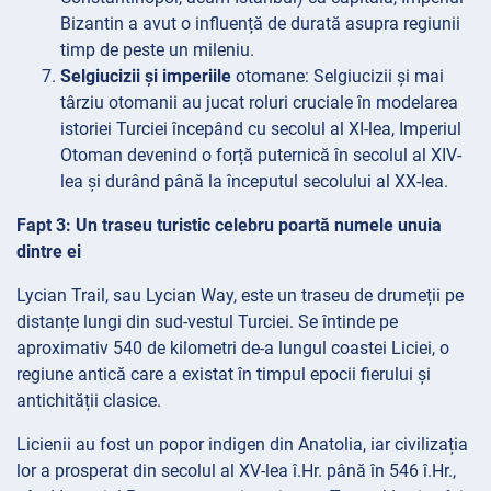
Bizantin a avut o influență de durată asupra regiunii
timp de peste un mileniu.
Selgiucizii și imperiile
otomane: Selgiucizii și mai
târziu otomanii au jucat roluri cruciale în modelarea
istoriei Turciei începând cu secolul al XI-lea, Imperiul
Otoman devenind o forță puternică în secolul al XIV-
lea și durând până la începutul secolului al XX-lea.
Fapt 3: Un traseu turistic celebru poartă numele unuia
dintre ei
Lycian Trail, sau Lycian Way, este un traseu de drumeții pe
distanțe lungi din sud-vestul Turciei. Se întinde pe
aproximativ 540 de kilometri de-a lungul coastei Liciei, o
regiune antică care a existat în timpul epocii fierului și
antichității clasice.
Licienii au fost un popor indigen din Anatolia, iar civilizația
lor a prosperat din secolul al XV-lea î.Hr. până în 546 î.Hr.,