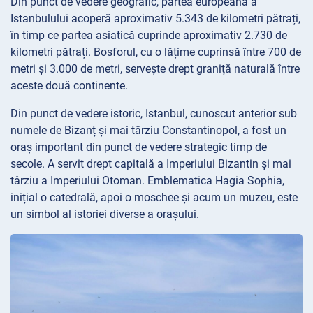
Din punct de vedere geografic, partea europeană a
Istanbulului acoperă aproximativ 5.343 de kilometri pătrați,
în timp ce partea asiatică cuprinde aproximativ 2.730 de
kilometri pătrați. Bosforul, cu o lățime cuprinsă între 700 de
metri și 3.000 de metri, servește drept graniță naturală între
aceste două continente.
Din punct de vedere istoric, Istanbul, cunoscut anterior sub
numele de Bizanț și mai târziu Constantinopol, a fost un
oraș important din punct de vedere strategic timp de
secole. A servit drept capitală a Imperiului Bizantin și mai
târziu a Imperiului Otoman. Emblematica Hagia Sophia,
inițial o catedrală, apoi o moschee și acum un muzeu, este
un simbol al istoriei diverse a orașului.