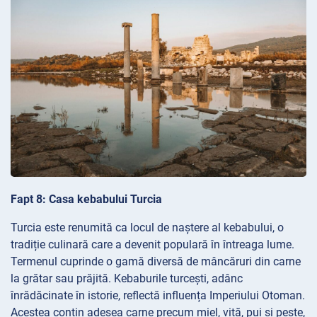
Fapt 8: Casa kebabului Turcia
Turcia este renumită ca locul de naștere al kebabului, o
tradiție culinară care a devenit populară în întreaga lume.
Termenul cuprinde o gamă diversă de mâncăruri din carne
la grătar sau prăjită. Kebaburile turcești, adânc
înrădăcinate în istorie, reflectă influența Imperiului Otoman.
Acestea conțin adesea carne precum miel, vită, pui și pește,