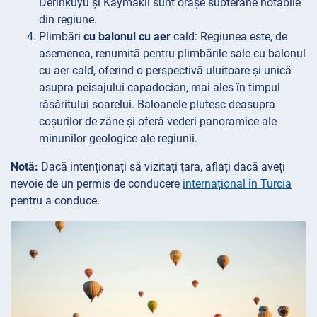
Derinkuyu și Kaymaklı sunt orașe subterane notabile
din regiune.
Plimbări
cu balonul cu aer
cald: Regiunea este, de
asemenea, renumită pentru plimbările sale cu balonul
cu aer cald, oferind o perspectivă uluitoare și unică
asupra peisajului capadocian, mai ales în timpul
răsăritului soarelui. Baloanele plutesc deasupra
coșurilor de zâne și oferă vederi panoramice ale
minunilor geologice ale regiunii.
Notă:
Dacă intenționați să vizitați țara, aflați dacă aveți
nevoie de un permis de conducere
internațional în Turcia
pentru a conduce.