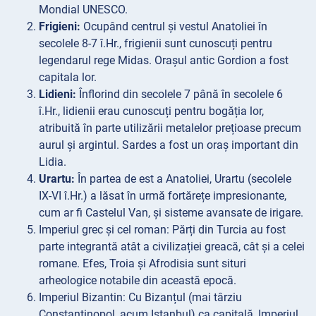
Mondial UNESCO.
Frigieni:
Ocupând centrul și vestul Anatoliei în
secolele 8-7 î.Hr., frigienii sunt cunoscuți pentru
legendarul rege Midas. Orașul antic Gordion a fost
capitala lor.
Lidieni:
Înflorind din secolele 7 până în secolele 6
î.Hr., lidienii erau cunoscuți pentru bogăția lor,
atribuită în parte utilizării metalelor prețioase precum
aurul și argintul. Sardes a fost un oraș important din
Lidia.
Urartu:
În partea de est a Anatoliei, Urartu (secolele
IX-VI î.Hr.) a lăsat în urmă fortărețe impresionante,
cum ar fi Castelul Van, și sisteme avansate de irigare.
Imperiul
grec și cel roman: Părți din Turcia au fost
parte integrantă atât a civilizației greacă, cât și a celei
romane. Efes, Troia și Afrodisia sunt situri
arheologice notabile din această epocă.
Imperiul
Bizantin: Cu Bizanțul (mai târziu
Constantinopol, acum Istanbul) ca capitală, Imperiul