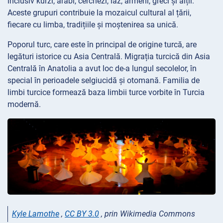
inclusiv kurzi, arabi, cerchezi, laz, armeni, greci și alții.
Aceste grupuri contribuie la mozaicul cultural al țării,
fiecare cu limba, tradițiile și moștenirea sa unică.
Poporul turc, care este în principal de origine turcă, are
legături istorice cu Asia Centrală. Migrația turcică din Asia
Centrală în Anatolia a avut loc de-a lungul secolelor, în
special în perioadele selgiucidă și otomană. Familia de
limbi turcice formează baza limbii turce vorbite în Turcia
modernă.
Kyle Lamothe
,
CC BY 3.0
, prin Wikimedia Commons