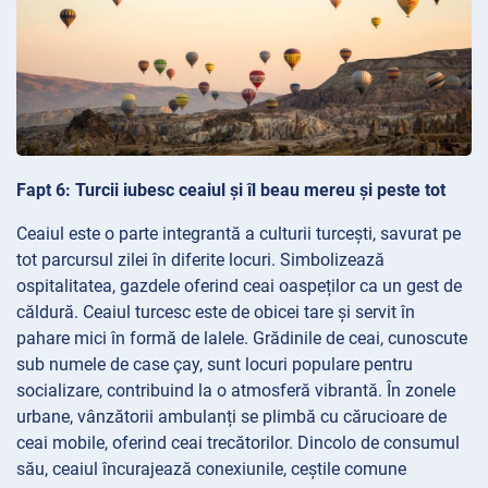
Fapt 6: Turcii iubesc ceaiul și îl beau mereu și peste tot
Ceaiul este o parte integrantă a culturii turcești, savurat pe
tot parcursul zilei în diferite locuri. Simbolizează
ospitalitatea, gazdele oferind ceai oaspeților ca un gest de
căldură. Ceaiul turcesc este de obicei tare și servit în
pahare mici în formă de lalele. Grădinile de ceai, cunoscute
sub numele de case çay, sunt locuri populare pentru
socializare, contribuind la o atmosferă vibrantă. În zonele
urbane, vânzătorii ambulanți se plimbă cu cărucioare de
ceai mobile, oferind ceai trecătorilor. Dincolo de consumul
său, ceaiul încurajează conexiunile, ceștile comune