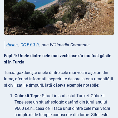
rheins
,
CC BY 3.0
, prin Wikimedia Commons
Fapt 4: Unele dintre cele mai vechi așezări au fost găsite
și în Turcia
Turcia găzduiește unele dintre cele mai vechi așezări din
lume, oferind informații neprețuite despre istoria umanității
și civilizațiile timpurii. Iată câteva exemple notabile:
Göbekli Tepe:
Situat în sud-estul Turciei, Göbekli
Tepe este un sit arheologic datând din jurul anului
9600 î.e.n., ceea ce îl face unul dintre cele mai vechi
complexe de temple cunoscute din lume. Situl este