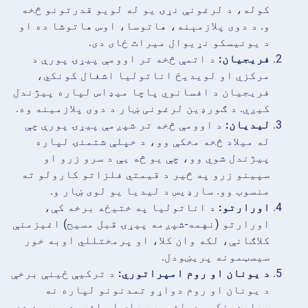
کوله، د لرغونې نړۍ یو له لویو قدرتونو څخه
و. د دوی پلازمېنه، هاتوسا، اوس هاتوشا ده او
د یونیسکو نړیوال میراث ځای دی.
فریجیان:
د اتمې څخه تر اوومې پیړۍ پورې د
مرکزي او لویدیځ اناتولیا اشغال کونکي،
فریجیان د افسانوي پاچا میډاس لپاره پیژندل
کیږي. د ګورډین لرغونی ښار د دوی پلازمینه وه.
لیدیان:
د اوومې څخه تر شپږمې پیړۍ پورې چې
له میلاد څخه مخکې وو، د خپلې شتمنۍ لپاره
پیژندل شوي وو، چې یو څه یې د سرو زرو او
سپینو زرو په څیر د قیمتي فلزاتو کارولو ته
منسوب وو. سارډیس د لیدیا یو لوی ښار و.
اورارتو:
د اناتولیا په ختیځه برخه کې،
اورارتو (نهمه-شپږمه پیړۍ قبل مسیح) اغیزمنې
کلاګانې، لکه وان کلا، او پرمختللي اوبه خور
سیسټمونه پریښودل.
د یونان او روم امپراتوري:
د ترکیې ځینې برخې
د یونان او روم دواړو تمدنونو لپاره نه
بېلېدونکې وې. افسس، ټرای او افرودیسیس د دې