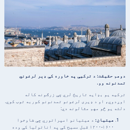
دوهم حقیقت: د ترکیې په خاوره کې ډېر لرغوني
تمدنونه وو.
ترکیه یو بډایه تاریخ لري چې زرګونه کاله
اوږدوي، او د ډیری لرغونو تمدنونو کوربه توب کوي.
دلته یو څو مهم مثالونه دي:
هیتیان:
د هیتیانو امپراتوري چې شاوخوا
۱۶۰۰-۱۲۰۰ قبل مسیح کې په اناتولیا کې وده