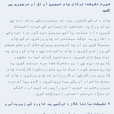
شپږم حقیقت: ترکان چای خوښوي او تل او هرچیرې یې
څښي
چای د ترکي کلتور یوه نه بېلېدونکې برخه ده، چې
ټوله ورځ په مختلفو ترتیباتو کې خوند اخیستل
کیږي. دا د میلمه پالنې سمبول دی، کوربه د تودوخې
د اشارې په توګه میلمنو ته چای ورکوي. ترکي چای
معمولا قوي وي او په کوچنیو ټیولپ شکل لرونکو شیشو
کې وړاندې کیږي. د چای باغونه، چې د چای کورونو په
نوم پیژندل کیږي، د ټولنیز کولو لپاره مشهور
ځایونه دي، چې د یو متحرک فضا سره مرسته کوي. په
ښاري سیمو کې، د سړک غاړې پلورونکي د ګرځنده چای
ګاډیو سره ګرځي او لارویانو ته چای ورکوي. د چای له
مصرف هاخوا، اړیکې پیاوړې کوي، د ګډو پیالو سره
ډیری وختونه خبرې اترې راپورته کوي او د خلکو
ترمنځ د دوستۍ احساس رامینځته کوي.
۷ حقیقت: سانتا کلاز د ترکیې په خاوره کې زیږیدلی و
د سانتا کلاز سره تړلې افسانوي څېره، سینټ