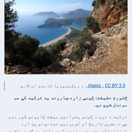
CC BY 3.0،
rheins،
د ويکيميډيا کامنز له لارې
څلورم حقیقت: ځینې زاړه ښارونه په ترکیه کې هم
موندل شوي دي.
ترکیه د نړۍ د ځینو پخوانیو میشت ځایونو کور دی،
چې د بشري تاریخ او لومړنیو تمدنونو په اړه
ارزښتناکه بصیرت وړاندې کوي. دلته یو څو د پام وړ