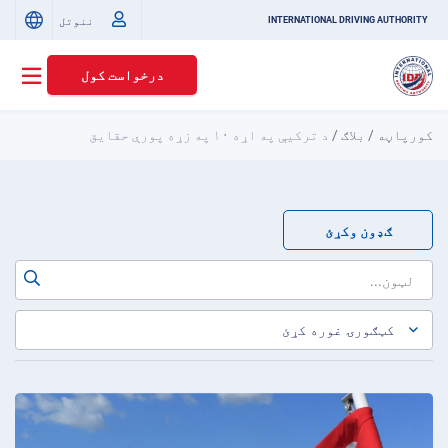
ننوتل
INTERNATIONAL DRIVING AUTHORITY
درخواست کول
کورپاڼه
/
بلاګ
/
د ترکیې په اړه ۱۰ په زړه پورې حقایق
ګډون وکړئ