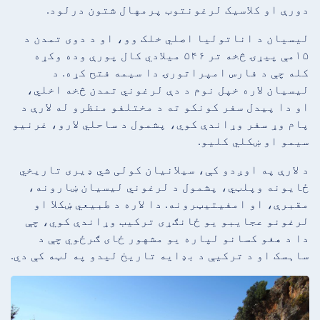
دورې او کلاسیک لرغونتوب پرمهال شتون درلود.
لیسیان د اناتولیا اصلي خلک وو، او د دوی تمدن د
۱۵مې پیړۍ څخه تر ۵۴۶ میلادي کال پورې وده وکړه
کله چې د فارس امپراتورۍ دا سیمه فتح کړه. د
لیسیان لاره خپل نوم د دې لرغوني تمدن څخه اخلي،
او دا پیدل سفر کونکو ته د مختلفو منظرو له لارې د
پام وړ سفر وړاندې کوي، پشمول د ساحلي لارو، غرنیو
سیمو او ښکلي کلیو.
د لارې په اوږدو کې، سیلانیان کولی شي ډیری تاریخي
ځایونه وپلټي، پشمول د لرغوني لیسیان ښارونه،
مقبرې، او امفیتیټرونه. دا لاره د طبیعي ښکلا او
لرغونو عجایبو یو ځانګړی ترکیب وړاندې کوي، چې
دا د هغو کسانو لپاره یو مشهور ځای ګرځوي چې د
ساہسک او د ترکیې د بډایه تاریخ لیدو په لټه کې دي.