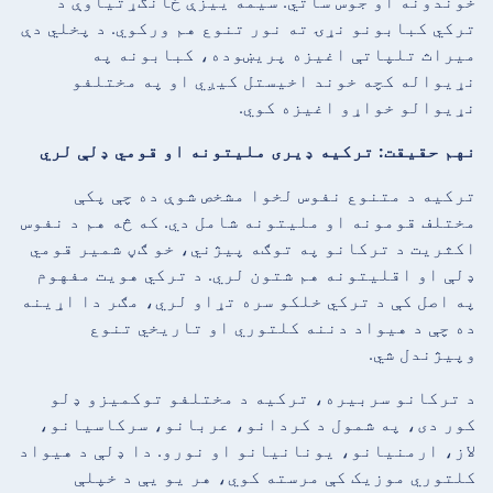
خوندونه او جوس ساتي. سیمه ییزې ځانګړتیاوې د
ترکي کبابونو نړۍ ته نور تنوع هم ورکوي. د پخلي دې
میراث تلپاتې اغیزه پریښوده، کبابونه په
نړیواله کچه خوند اخیستل کیږي او په مختلفو
نړیوالو خواړو اغیزه کوي.
نهم حقیقت: ترکیه ډیری ملیتونه او قومي ډلې لري
ترکیه د متنوع نفوس لخوا مشخص شوې ده چې پکې
مختلف قومونه او ملیتونه شامل دي. که څه هم د نفوس
اکثریت د ترکانو په توګه پیژني، خو ګڼ شمیر قومي
ډلې او اقلیتونه هم شتون لري. د ترکي هویت مفهوم
په اصل کې د ترکي خلکو سره تړاو لري، مګر دا اړینه
ده چې د هیواد دننه کلتوري او تاریخي تنوع
وپیژندل شي.
د ترکانو سربیره، ترکیه د مختلفو توکمیزو ډلو
کور دی، په شمول د کردانو، عربانو، سرکاسیانو،
لاز، ارمنیانو، یونانیانو او نورو. دا ډلې د هیواد
کلتوري موزیک کې مرسته کوي، هر یو یې د خپلې