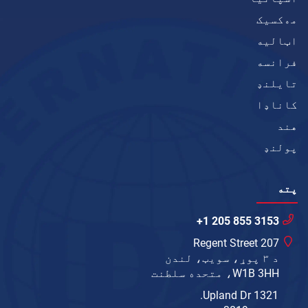
مەکسیک
اټاليه
فرانسه
تایلنډ
کاناډا
هند
پولنډ
پته
+1 205 855 3153
207 Regent Street
د ۳ پوړ، سویټ، لندن
W1B 3HH، متحده سلطنت
1321 Upland Dr.