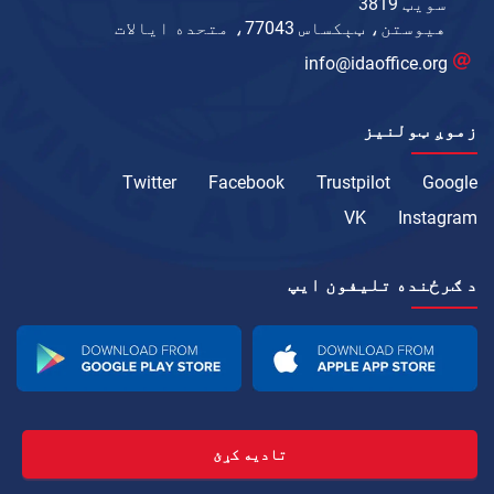
سویټ 3819
هیوستن، ټېکساس 77043، متحده ایالات
info@idaoffice.org
زموږ ټولنیز
Twitter
Facebook
Trustpilot
Google
VK
Instagram
د ګرځنده تلیفون ايپ
تادیه کړئ