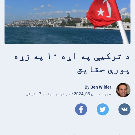
د ترکیې په اړه ۱۰ په زړه
پورې حقایق
By
Ben Wilder
خپور مارچ 03, 2024 • د ولولو لپاره 7 دقیقې