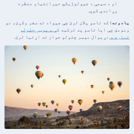
او د سیمې د جیولوژیکي حیرانتیاو منظره
وړاندې کوي.
یادونه:
که تاسو پلان لرئ چې هیواد ته سفر وکړئ، نو
ومومئ چې ایا تاسو په ترکیه کې
د موټر چلولو
لپاره د
نړیوال موټر چلولو جواز ته اړتیا لرئ.