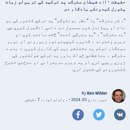
حقیقت ۱۰: د شیطان سترګه په ترکیه کې تر ټولو زیات
پلورل کېدونکی یادګار دی
“د شر سترګه” یا “نظر بونکوګو” په ترکي کلتور کې یو
عام او پیژندل شوی سمبول دی. داسې انګیرل کیږي چې
“بد سترګه” د “بد سترګې لعنت” څخه ساتنه کوي او
ډیری وختونه د ګاڼو، کیچینونو، زیورونو او نورو
سینګار توکو په مختلفو بڼو کې کارول کیږي. د بدۍ د
سترګو د محافظتي ځواک باور په ترکي فولکلور کې
ژورې ریښې لري او په ډیری مدیترانې او منځني ختیځ
کلتورونو کې شتون لري.
By
Ben Wilder
خپور مارچ 03, 2024 • د ولولو لپاره 7 دقیقې