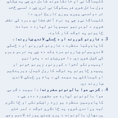
کلیساګانې او خانقاهونه شامل دي چې په ښکلي
ډول ساتل شوي فریسکوګانې لري چې د لسمې څخه
تر دولسمې پیړۍ پورې تاریخ لري. دا
کلیساګانې، چې په نرم آتش فشاني ډبره کې نقش
شوي، د لومړنیو عیسویانو لپاره د عبادت
ځایونو په توګه کار کاوه.
د غارونو کورونه او د ځمکې لاندې ښارونه:
د
کاپاډوکیا منظره د غارونو کورونو او د ځمکې
لاندې ټولو ښارونو سره ډکه ده چې په نرمو ډبرو
کې کښل شوي دي. دا جوړښتونه د پخوانیو
اوسیدونکو لخوا د کورونو، زیرمو خونو او
پټیدو ځایونو په توګه کارول کیدل. ډیرینکیو
او کیماکلي په سیمه کې د پام وړ ځمکې لاندې
ښارونه دي.
د
ګرمې هوا بالونونو سفرونه:
دا سیمه د ګرمې
هوا بالونونو لپاره هم مشهوره ده، چې د
کاپاډوسین منظره یو زړه راښکونکی او ځانګړی
لید وړاندې کوي، په ځانګړې توګه د لمر ختو
پرمهال. بالونونه د پری چمني پورته لامبو وهي