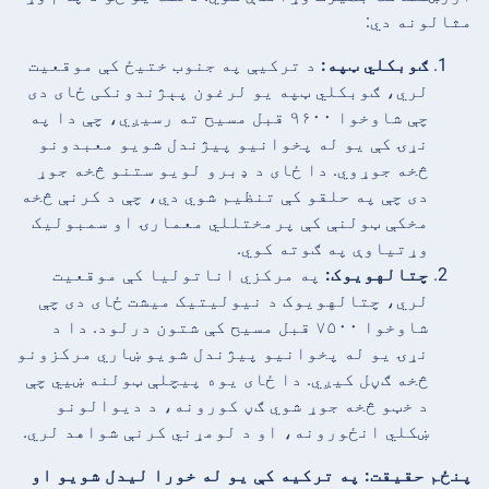
مثالونه دي:
ګوبکلي ټپه:
د ترکیې په جنوب ختیځ کې موقعیت
لري، ګوبکلي ټپه یو لرغون پېژندونکی ځای دی
چې شاوخوا ۹۶۰۰ قبل مسیح ته رسیږي، چې دا په
نړۍ کې یو له پخوانیو پیژندل شویو معبدونو
څخه جوړوي. دا ځای د ډبرو لویو ستنو څخه جوړ
دی چې په حلقو کې تنظیم شوي دي، چې د کرنې څخه
مخکې ټولنې کې پرمختللي معمارۍ او سمبولیک
وړتیاوې په ګوته کوي.
چتالهویوک:
په مرکزي اناتولیا کې موقعیت
لري، چتالهویوک د نیولیتیک میشت ځای دی چې
شاوخوا ۷۵۰۰ قبل مسیح کې شتون درلود. دا د
نړۍ یو له پخوانیو پیژندل شویو ښاري مرکزونو
څخه ګڼل کیږي. دا ځای یوه پیچلې ټولنه ښیي چې
د خټو څخه جوړ شوي ګڼ کورونه، د دیوالونو
ښکلي انځورونه، او د لومړني کرنې شواهد لري.
پنځم حقیقت: په ترکیه کې یو له خورا لیدل شویو او