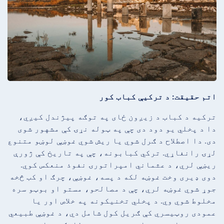
اتم حقیقت: د ترکیې کباب کور
ترکیه د کباب د زیږون ځای په توګه پیژندل کیږي،
دا د پخلي یو دود دی چې په ټوله نړۍ کې مشهور شوی
دی. دا اصطلاح د ګرل شوي یا ریش شوي غوښې لوښو متنوع
لړۍ رانغاړي. ترکي کبابونه، چې په تاریخ کې ژورې
ریښې لري، د عثماني امپراتورۍ نفوذ منعکس کوي.
دوی ډیری وخت غوښه لکه د پسه، غوښې، چرګ او کب څخه
جوړ شوي غوښه لري، چې د مصالحو، مستو او بوټو سره
مخلوط شوي وي. د پخلي تخنیکونه په خلاص اور یا
عمودی روټیسري کې ګریل کول شامل دي، د غوښې طبیعي