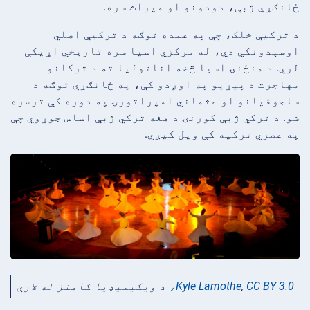
ځانګړې ژبې، دودونو او میراث سره.
د ترکيې خلک، چې په عمده توګه د ترکيې اصلي
اوسېدونکي دي، له مرکزي اسيا سره تاريخي اړيکې
لري. د منځنۍ اسیا څخه اناتولیا ته د ترکانو
مهاجرت د پیړیو په اوږدو کې، په ځانګړې توګه د
سلجوقیانو او عثماني امپراتورۍ په دوره کې ترسره
شو. د ترکي ژبې کورنۍ د هغه ترکي ژبې اساس جوړوي چې
په عصري ترکیه کې ویل کیږي.
CC BY 3.0،
,
Kyle Lamothe
د ويکيميډيا کامنز له لارې