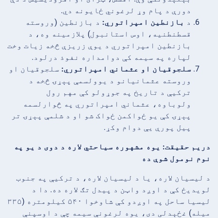
دورې د پام وړ لرغوني ځایونه دي.
د
بازنطین امپراتوري:
د بازنطین (وروسته
قسطنطنیه، اوس استانبول) پلازمینه وه، د
بازنطین امپراتوري د یوې زریزې څخه زیات وخت
لپاره په سیمه کې دوامداره نفوذ درلود.
سلجوقيان او عثماني امپراتوري:
سلجوقيان او
وروسته عثمانيانو د يوولسمې پېړۍ څخه د
ترکيې د تاريخ په جوړولو کې مهم رول
ولوباوه، عثماني امپراتوري په څوارلسمه
پېړۍ کې يو ځواکمن ځواک شو او د شلمې پېړۍ تر
پيل پورې يې دوام وکړ.
دریم حقیقت: یوه مشهوره سیاحتي لاره د دوی د یو په
نوم نومول شوې ده
د لیسیان لاره، یا د لیسیان لاره، د ترکیې په جنوب
لویدیځ کې د اوږد واټن د پیدل تګ لاره ده. دا د
لیسیا ساحل په اوږدو کې شاوخوا ۵۴۰ کیلومتره (۳۳۵
میله) غځېدلی دی، یوه لرغونې سیمه چې د اوسپنې