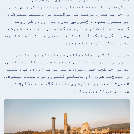
نیکولاس، د لرغوني لیسیان ښار پاتارا کې زیږیدلی
و، چې په عصري ترکیه کې موقعیت لري. سینټ نیکولاس،
یو عیسوي بشپ، د څلورمې پیړۍ په اوږدو کې ژوند
کاوه. د سخاوت او ډالیو ورکولو لپاره د هغه شهرت،
په ځانګړې توګه اړمنو ته، د عصري سانتا کلاز شخصیت
په پراختیا کې مرسته وکړه.
سینټ نیکولاس د ماشومانو، سیلانیانو او مختلفو
ښارونو سرپرست سنت شو، د هغه د خیریه کارونو کیسې
په پراخه کچه خپرې شوې. د پیړیو په اوږدو کې، کیسې
رامینځته شوې، او مختلفو کلتورونو د سینټ نیکولاس
شخصیت د هغه پیژندل شوي سانتا کلاز سره تطابق کړ
چې موږ یې نن ورځ پیژنو.