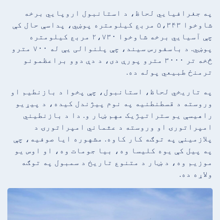
په جغرافیایي لحاظ، د استانبول اروپايي برخه
شاوخوا ۵،۳۴۳ مربع کیلومتره پوښي، پداسې حال کې
چې آسیايي برخه شاوخوا ۲،۷۳۰ مربع کیلومتره
پوښي. د باسفورس سیند، چې پلنوالی یې له ۷۰۰ مترو
څخه تر ۳۰۰۰ مترو پورې دی، د دې دوو براعظمونو
ترمنځ طبیعي پوله ده.
په تاریخي لحاظ، استانبول، چې پخوا د بازنطیم او
وروسته د قسطنطنیه په نوم پیژندل کیده، د پیړیو
راهیسې یو ستراتیژیک مهم ښار و. دا د بازنطیني
امپراتورۍ او وروسته د عثماني امپراتورۍ د
پلازمینې په توګه کار کاوه. مشهوره ایا صوفیه، چې
په پیل کې یوه کلیسا وه، بیا جومات وه، او اوس یو
موزیم وه، د ښار د متنوع تاریخ د سمبول په توګه
ولاړه ده.