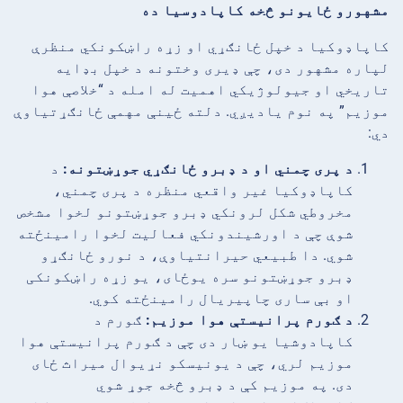
مشهورو ځایونو څخه کاپادوسیا ده
کاپاډوکیا د خپل ځانګړي او زړه راښکونکي منظرې
لپاره مشهور دی، چې ډیری وختونه د خپل بډایه
تاریخي او جیولوژیکي اهمیت له امله د “خلاصې هوا
موزیم” په نوم یادیږي. دلته ځینې مهمې ځانګړتیاوې
دي:
د پری چمني او د ډبرو ځانګړي جوړښتونه:
د
کاپاډوکیا غیر واقعي منظره د پری چمني،
مخروطي شکل لرونکي ډبرو جوړښتونو لخوا مشخص
شوې چې د اورشیندونکي فعالیت لخوا رامینځته
شوي. دا طبیعي حیرانتیاوې، د نورو ځانګړو
ډبرو جوړښتونو سره یوځای، یو زړه راښکونکی
او بې ساری چاپیریال رامینځته کوي.
د ګورم پرانیستې هوا موزیم:
ګورم د
کاپادوشیا یو ښار دی چې د ګورم پرانیستې هوا
موزیم لري، چې د یونیسکو نړیوال میراث ځای
دی. په موزیم کې د ډبرو څخه جوړ شوي