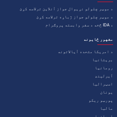
د موټر چلولو نړیوال جواز آنلاین ترلاسه کړئ
د موټر چلولو جواز ژباړه ترلاسه کړئ
د IDA څخه د سفر وابسته پروګرام
مشهور ځايونه
د امریکا متحده آیالاتونه
بریتانیا
رومانیا
آيرلېنډ
اسټرالیا
يونان
پورټو ریکو
مالټا
اسپانیا