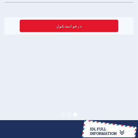
درخواست کول
څنګه