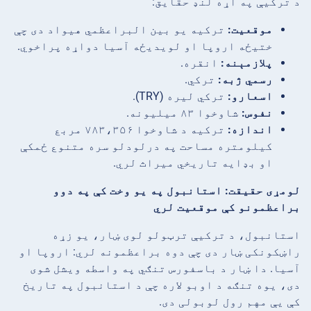
د ترکیې په اړه لنډ حقایق:
موقعیت:
ترکیه یو بین البراعظمي هیواد دی چې
ختیځه اروپا او لویدیځه آسیا دواړه پراخوي.
پلازمېنه:
انقره.
رسمي ژبه:
ترکي.
اسعارو:
ترکي لیره (TRY).
نفوس:
شاوخوا ۸۳ میلیونه.
اندازه:
ترکیه د شاوخوا ۷۸۳،۳۵۶ مربع
کیلومتره مساحت په درلودلو سره متنوع ځمکې
او بډایه تاریخي میراث لري.
لومړی حقیقت: استانبول په یو وخت کې په دوو
براعظمونو کې موقعیت لري
استانبول، د ترکیې ترټولو لوی ښار، یو زړه
راښکونکی ښار دی چې دوه براعظمونه لري: اروپا او
آسیا. دا ښار د باسفورس تنګي په واسطه ویشل شوی
دی، یوه تنګه د اوبو لاره چې د استانبول په تاریخ
کې یې مهم رول لوبولی دی.