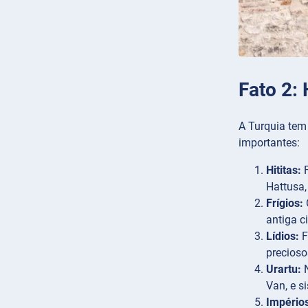
Fato 2: 
A Turquia tem 
importantes:
Hititas:
F
Hattusa,
Frígios:
antiga c
Lídios:
F
precioso
Urartu:
N
Van, e s
Império