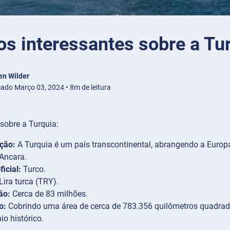
os interessantes sobre a Tu
en Wilder
cado Março 03, 2024 • 8m de leitura
sobre a Turquia:
ção:
A Turquia é um país transcontinental, abrangendo a Europa 
Ancara.
ficial:
Turco.
Lira turca (TRY).
ão:
Cerca de 83 milhões.
o:
Cobrindo uma área de cerca de 783.356 quilômetros quadrados
io histórico.