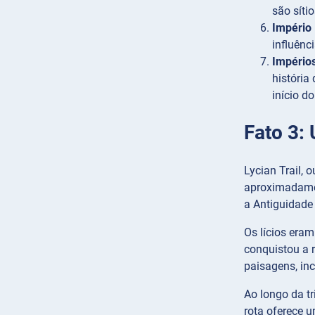
são síti
Império 
influênc
Império
história
início d
Fato 3:
Lycian Trail, 
aproximadamen
a Antiguidade
Os lícios eram
conquistou a r
paisagens, in
Ao longo da tr
rota oferece 