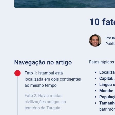
10 fat
Por
B
Publi
Navegação no artigo
Fatos rápidos 
Localiza
Fato 1: Istambul está
Capital:
localizada em dois continentes
Língua o
ao mesmo tempo
Moeda:
Fato 2: Havia muitas
Populaç
civilizações antigas no
Tamanh
território da Turquia
patrimôn