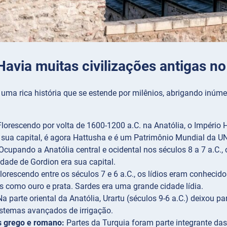
Havia muitas civilizações antigas no 
uma rica história que se estende por milênios, abrigando inúme
lorescendo por volta de 1600-1200 a.C. na Anatólia, o Império 
 sua capital, é agora Hattusha e é um Patrimônio Mundial da 
Ocupando a Anatólia central e ocidental nos séculos 8 a 7 a.C., 
idade de Gordion era sua capital.
lorescendo entre os séculos 7 e 6 a.C., os lídios eram conhecido
s como ouro e prata. Sardes era uma grande cidade lídia.
a parte oriental da Anatólia, Urartu (séculos 9-6 a.C.) deixou p
istemas avançados de irrigação.
s grego e romano:
Partes da Turquia foram parte integrante das 