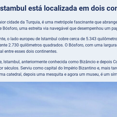
 Istambul está localizada em dois 
ior cidade da Turquia, é uma metrópole fascinante que abrange 
 de Bósforo, uma estreita via navegável que desempenhou um pap
te, o lado europeu de Istambul cobre cerca de 5.343 quilômetr
te 2.730 quilômetros quadrados. O Bósforo, com uma largura 
ral entre esses dois continentes.
e, Istambul, anteriormente conhecida como Bizâncio e depois C
por séculos. Serviu como capital do Império Bizantino e, mais t
uma catedral, depois uma mesquita e agora um museu, é um símbo