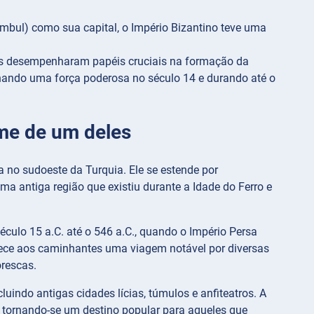
mbul) como sua capital, o Império Bizantino teve uma
nos desempenharam papéis cruciais na formação da
ornando uma força poderosa no século 14 e durando até o
ome de um deles
a no sudoeste da Turquia. Ele se estende por
a antiga região que existiu durante a Idade do Ferro e
éculo 15 a.C. até o 546 a.C., quando o Império Persa
ferece aos caminhantes uma viagem notável por diversas
orescas.
luindo antigas cidades lícias, túmulos e anfiteatros. A
, tornando-se um destino popular para aqueles que