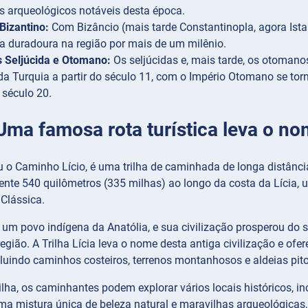
os arqueológicos notáveis desta época.
Bizantino:
Com Bizâncio (mais tarde Constantinopla, agora Ista
ia duradoura na região por mais de um milênio.
s Seljúcida e Otomano:
Os seljúcidas e, mais tarde, os otoma
 da Turquia a partir do século 11, com o Império Otomano se t
o século 20.
 Uma famosa rota turística leva o n
ou o Caminho Lício, é uma trilha de caminhada de longa distânci
te 540 quilômetros (335 milhas) ao longo da costa da Lícia, um
 Clássica.
 um povo indígena da Anatólia, e sua civilização prosperou do s
egião. A Trilha Lícia leva o nome desta antiga civilização e o
cluindo caminhos costeiros, terrenos montanhosos e aldeias pit
ilha, os caminhantes podem explorar vários locais históricos, inc
uma mistura única de beleza natural e maravilhas arqueológicas