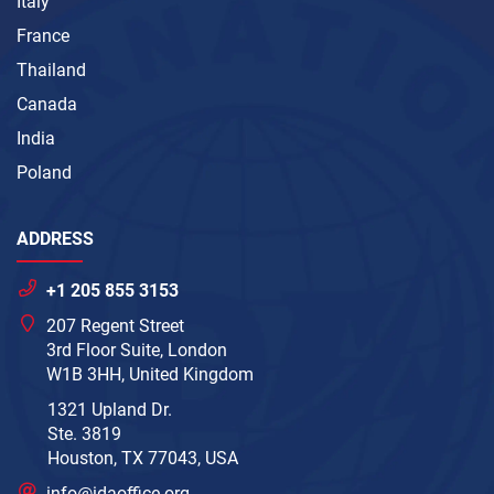
Italy
France
Thailand
Canada
India
Poland
ADDRESS
+1 205 855 3153
207 Regent Street
3rd Floor Suite, London
W1B 3HH, United Kingdom
1321 Upland Dr.
Ste. 3819
Houston, TX 77043, USA
info@idaoffice.org