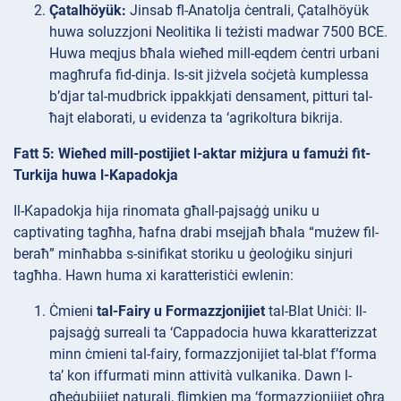
Çatalhöyük:
Jinsab fl-Anatolja ċentrali, Çatalhöyük
huwa soluzzjoni Neolitika li teżisti madwar 7500 BCE.
Huwa meqjus bħala wieħed mill-eqdem ċentri urbani
magħrufa fid-dinja. Is-sit jiżvela soċjetà kumplessa
b’djar tal-mudbrick ippakkjati densament, pitturi tal-
ħajt elaborati, u evidenza ta ‘agrikoltura bikrija.
Fatt 5: Wieħed mill-postijiet l-aktar miżjura u famużi fit-
Turkija huwa l-Kapadokja
Il-Kapadokja hija rinomata għall-pajsaġġ uniku u
captivating tagħha, ħafna drabi msejjaħ bħala “mużew fil-
beraħ” minħabba s-sinifikat storiku u ġeoloġiku sinjuri
tagħha. Hawn huma xi karatteristiċi ewlenin:
Ċmieni
tal-Fairy u Formazzjonijiet
tal-Blat Uniċi: Il-
pajsaġġ surreali ta ‘Cappadocia huwa kkaratterizzat
minn ċmieni tal-fairy, formazzjonijiet tal-blat f’forma
ta’ kon iffurmati minn attività vulkanika. Dawn l-
għeġubijiet naturali, flimkien ma ‘formazzjonijiet oħra