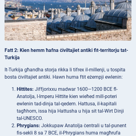
Fatt 2: Kien hemm ħafna ċiviltajiet antiki fit-territorju tat-
Turkija
It-Turkija għandha storja rikka li tifrex il-millenji, u tospita
bosta ċiviltajiet antiki. Hawn huma ftit eżempji ewlenin:
Hittites:
Jiffjorixxu madwar 1600—1200 BCE fl-
Anatolja, l-Imperu Hittite kien wieħed mill-poteri
ewlenin tad-dinja tal-qedem. Hattusa, il-kapitali
tagħhom, issa hija Hattusha u hija sit tal-Wirt Dinji
tal-UNESCO.
Phrygians:
Jokkupaw Anatolja ċentrali u tal-punent
fis-sekli 8 sa 7 BCE, il-Phrygians huma magħrufa