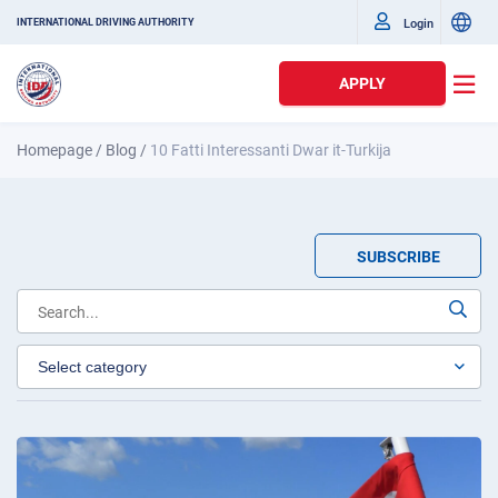
Login
INTERNATIONAL DRIVING AUTHORITY
APPLY
Homepage
/
Blog
/
10 Fatti Interessanti Dwar it-Turkija
SUBSCRIBE