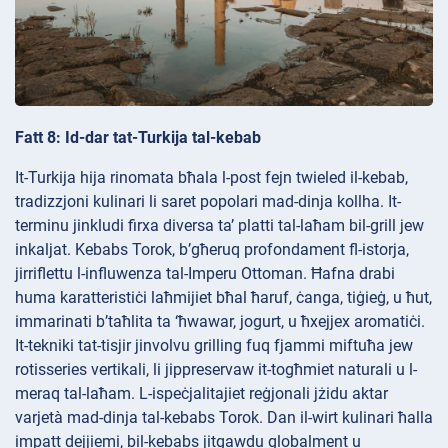
Fatt 8: Id-dar tat-Turkija tal-kebab
It-Turkija hija rinomata bħala l-post fejn twieled il-kebab,
tradizzjoni kulinari li saret popolari mad-dinja kollha. It-
terminu jinkludi firxa diversa ta’ platti tal-laħam bil-grill jew
inkaljat. Kebabs Torok, b’għeruq profondament fl-istorja,
jirriflettu l-influwenza tal-Imperu Ottoman. Ħafna drabi
huma karatteristiċi laħmijiet bħal ħaruf, ċanga, tiġieġ, u ħut,
immarinati b’taħlita ta ‘ħwawar, jogurt, u ħxejjex aromatiċi.
It-tekniki tat-tisjir jinvolvu grilling fuq fjammi miftuħa jew
rotisseries vertikali, li jippreservaw it-togħmiet naturali u l-
meraq tal-laħam. L-ispeċjalitajiet reġjonali jżidu aktar
varjetà mad-dinja tal-kebabs Torok. Dan il-wirt kulinari ħalla
impatt dejjiemi, bil-kebabs jitgawdu globalment u