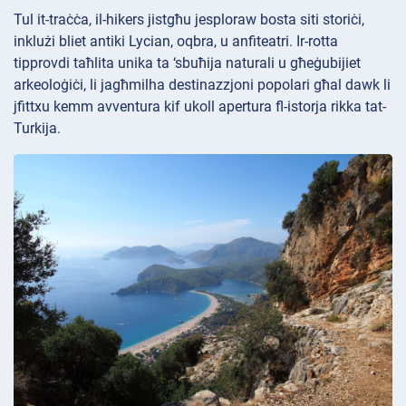
Tul it-traċċa, il-hikers jistgħu jesploraw bosta siti storiċi,
inklużi bliet antiki Lycian, oqbra, u anfiteatri. Ir-rotta
tipprovdi taħlita unika ta ‘sbuħija naturali u għeġubijiet
arkeoloġiċi, li jagħmilha destinazzjoni popolari għal dawk li
jfittxu kemm avventura kif ukoll apertura fl-istorja rikka tat-
Turkija.