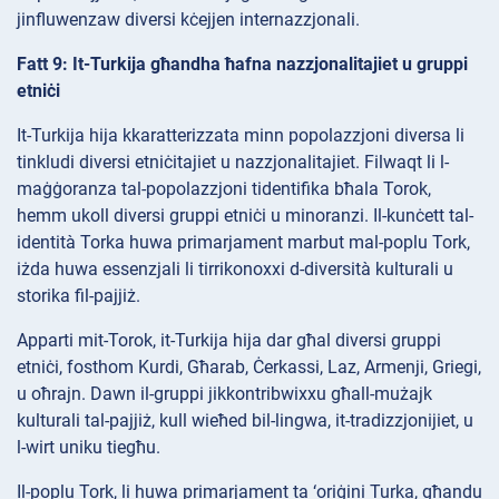
jinfluwenzaw diversi kċejjen internazzjonali.
Fatt 9: It-Turkija għandha ħafna nazzjonalitajiet u gruppi
etniċi
It-Turkija hija kkaratterizzata minn popolazzjoni diversa li
tinkludi diversi etniċitajiet u nazzjonalitajiet. Filwaqt li l-
maġġoranza tal-popolazzjoni tidentifika bħala Torok,
hemm ukoll diversi gruppi etniċi u minoranzi. Il-kunċett tal-
identità Torka huwa primarjament marbut mal-poplu Tork,
iżda huwa essenzjali li tirrikonoxxi d-diversità kulturali u
storika fil-pajjiż.
Apparti mit-Torok, it-Turkija hija dar għal diversi gruppi
etniċi, fosthom Kurdi, Għarab, Ċerkassi, Laz, Armenji, Griegi,
u oħrajn. Dawn il-gruppi jikkontribwixxu għall-mużajk
kulturali tal-pajjiż, kull wieħed bil-lingwa, it-tradizzjonijiet, u
l-wirt uniku tiegħu.
Il-poplu Tork, li huwa primarjament ta ‘oriġini Turka, għandu