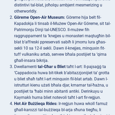
distintivi tal-blat, joħolqu ambjent mesmerizing u
otherworldly.
Göreme Open-Air Museum:
Göreme hija belt fil-
Kapadokja li tinsab il-Mużew Open-Air Göreme, sit tal-
Patrimonju Dinji tal-UNESCO. Il-mużew fih
raggruppament ta ‘knejjes u monasteri maqtugħin bil-
blat b’affreski ppreservati sabiħ li jmorru lura għas-
sekli 10 sa 12-il sekli. Dawn il-knejjes, minquxin fit-
tuff vulkaniku artab, servew bħala postijiet ta ‘qima
għall-insara bikrija.
Dwellamenti
tal-Għar u Bliet
taħt l-art: Il-pajsaġġ ta
‘Cappadocia huwa bit-tikek b’abitazzjonijiet ta’ grotta
u bliet sħaħ taħt l-art minquxin fil-blat artab. Dawn l-
istrutturi kienu użati bħala djar, kmamar tal-ħażna, u
postijiet ta ‘ħabi minn abitanti antiki. Derinkuyu u
Kaymaklı huma bliet notevoli taħt l-art fir-reġjun.
Hot Air Bużżieqa Rides:
Ir-reġjun huwa wkoll famuż
għall-karozzi tal-bużżieqa bl-arja sħuna tiegħu, li