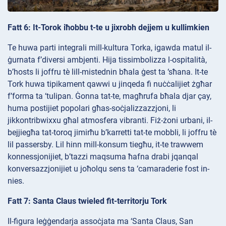
Fatt 6: It-Torok iħobbu t-te u jixrobh dejjem u kullimkien
Te huwa parti integrali mill-kultura Torka, igawda matul il-
ġurnata f’diversi ambjenti. Hija tissimbolizza l-ospitalità,
b’hosts li joffru tè lill-mistednin bħala ġest ta ‘sħana. It-te
Tork huwa tipikament qawwi u jinqeda fi nuċċalijiet żgħar
f’forma ta ‘tulipan. Ġonna tat-te, magħrufa bħala djar çay,
huma postijiet popolari għas-soċjalizzazzjoni, li
jikkontribwixxu għal atmosfera vibranti. Fiż-żoni urbani, il-
bejjiegħa tat-toroq jimirħu b’karretti tat-te mobbli, li joffru tè
lil passersby. Lil hinn mill-konsum tiegħu, it-te trawwem
konnessjonijiet, b’tazzi maqsuma ħafna drabi jqanqal
konversazzjonijiet u joħolqu sens ta ‘camaraderie fost in-
nies.
Fatt 7: Santa Claus twieled fit-territorju Tork
Il-figura leġġendarja assoċjata ma ‘Santa Claus, San