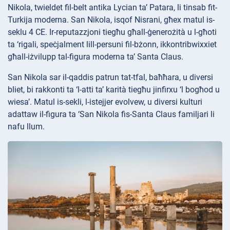
Nikola, twieldet fil-belt antika Lycian ta’ Patara, li tinsab fit-
Turkija moderna. San Nikola, isqof Nisrani, għex matul is-
seklu 4 CE. Ir-reputazzjoni tiegħu għall-ġenerożità u l-għoti
ta ‘rigali, speċjalment lill-persuni fil-bżonn, ikkontribwixxiet
għall-iżvilupp tal-figura moderna ta’ Santa Claus.
San Nikola sar il-qaddis patrun tat-tfal, baħħara, u diversi
bliet, bi rakkonti ta ‘l-atti ta’ karità tiegħu jinfirxu ‘l bogħod u
wiesa’. Matul is-sekli, l-istejjer evolvew, u diversi kulturi
adattaw il-figura ta ‘San Nikola fis-Santa Claus familjari li
nafu llum.