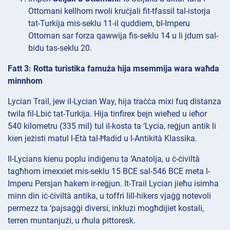
Ottomani kellhom rwoli kruċjali fit-tfassil tal-istorja
tat-Turkija mis-seklu 11-il quddiem, bl-Imperu
Ottoman sar forza qawwija fis-seklu 14 u li jdum sal-
bidu tas-seklu 20.
Fatt 3: Rotta turistika famuża hija msemmija wara waħda
minnhom
Lycian Trail, jew il-Lycian Way, hija traċċa mixi fuq distanza
twila fil-Lbiċ tat-Turkija. Hija tinfirex bejn wieħed u ieħor
540 kilometru (335 mil) tul il-kosta ta ‘Lycia, reġjun antik li
kien jeżisti matul l-Età tal-Ħadid u l-Antikità Klassika.
Il-Lycians kienu poplu indiġenu ta ‘Anatolja, u ċ-ċiviltà
tagħhom irnexxiet mis-seklu 15 BCE sal-546 BCE meta l-
Imperu Persjan ħakem ir-reġjun. It-Trail Lycian jieħu isimha
minn din iċ-ċiviltà antika, u toffri lill-hikers vjaġġ notevoli
permezz ta ‘pajsaġġi diversi, inklużi mogħdijiet kostali,
terren muntanjużi, u rħula pittoresk.