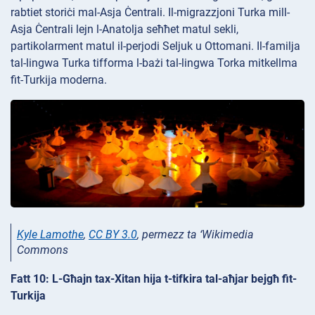
rabtiet storiċi mal-Asja Ċentrali. Il-migrazzjoni Turka mill-
Asja Ċentrali lejn l-Anatolja seħħet matul sekli,
partikolarment matul il-perjodi Seljuk u Ottomani. Il-familja
tal-lingwa Turka tifforma l-bażi tal-lingwa Torka mitkellma
fit-Turkija moderna.
Kyle Lamothe
,
CC BY 3.0
, permezz ta ‘Wikimedia
Commons
Fatt 10: L-Għajn tax-Xitan hija t-tifkira tal-aħjar bejgħ fit-
Turkija