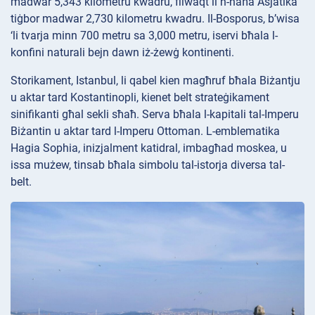
madwar 5,343 kilometru kwadru, filwaqt li n-naħa Asjatika
tiġbor madwar 2,730 kilometru kwadru. Il-Bosporus, b’wisa
‘li tvarja minn 700 metru sa 3,000 metru, iservi bħala l-
konfini naturali bejn dawn iż-żewġ kontinenti.
Storikament, Istanbul, li qabel kien magħruf bħala Biżantju
u aktar tard Kostantinopli, kienet belt strateġikament
sinifikanti għal sekli sħaħ. Serva bħala l-kapitali tal-Imperu
Biżantin u aktar tard l-Imperu Ottoman. L-emblematika
Hagia Sophia, inizjalment katidral, imbagħad moskea, u
issa mużew, tinsab bħala simbolu tal-istorja diversa tal-
belt.