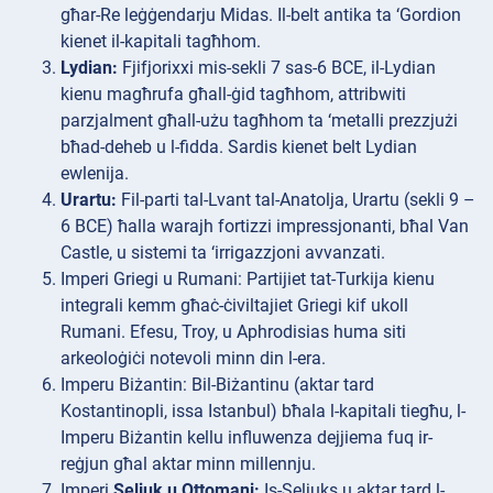
għar-Re leġġendarju Midas. Il-belt antika ta ‘Gordion
kienet il-kapitali tagħhom.
Lydian:
Fjifjorixxi mis-sekli 7 sas-6 BCE, il-Lydian
kienu magħrufa għall-ġid tagħhom, attribwiti
parzjalment għall-użu tagħhom ta ‘metalli prezzjużi
bħad-deheb u l-fidda. Sardis kienet belt Lydian
ewlenija.
Urartu:
Fil-parti tal-Lvant tal-Anatolja, Urartu (sekli 9 –
6 BCE) ħalla warajh fortizzi impressjonanti, bħal Van
Castle, u sistemi ta ‘irrigazzjoni avvanzati.
Imperi
Griegi u Rumani: Partijiet tat-Turkija kienu
integrali kemm għaċ-ċiviltajiet Griegi kif ukoll
Rumani. Efesu, Troy, u Aphrodisias huma siti
arkeoloġiċi notevoli minn din l-era.
Imperu
Biżantin: Bil-Biżantinu (aktar tard
Kostantinopli, issa Istanbul) bħala l-kapitali tiegħu, l-
Imperu Biżantin kellu influwenza dejjiema fuq ir-
reġjun għal aktar minn millennju.
Imperi
Seljuk u Ottomani:
Is-Seljuks u aktar tard l-