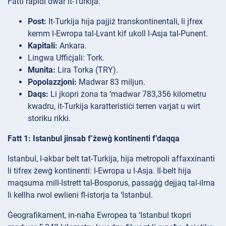
Fatti rapidi dwar it-Turkija:
Post:
It-Turkija hija pajjiż transkontinentali, li jfrex
kemm l-Ewropa tal-Lvant kif ukoll l-Asja tal-Punent.
Kapitali:
Ankara.
Lingwa
Uffiċjali: Tork.
Munita:
Lira Torka (TRY).
Popolazzjoni:
Madwar 83 miljun.
Daqs:
Li jkopri żona ta ‘madwar 783,356 kilometru
kwadru, it-Turkija karatteristiċi terren varjat u wirt
storiku rikki.
Fatt 1: Istanbul jinsab f’żewġ kontinenti f’daqqa
Istanbul, l-akbar belt tat-Turkija, hija metropoli affaxxinanti
li tifrex żewġ kontinenti: l-Ewropa u l-Asja. Il-belt hija
maqsuma mill-Istrett tal-Bosporus, passaġġ dejjaq tal-ilma
li kellha rwol ewlieni fl-istorja ta ‘Istanbul.
Ġeografikament, in-naħa Ewropea ta ‘Istanbul tkopri