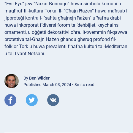
“Evil Eye” jew “Nazar Boncugu” huwa simbolu komuni u
magħruf fil-kultura Torka. Il- “Għajn Ħażen” huwa maħsub li
jipproteġi kontra l- “saħta għajnejn ħażen” u ħafna drabi
huwa inkorporat f’diversi forom ta ‘dehbijiet, keychains,
ornamenti, u oġġetti dekorattivi oħra. It-twemmin fil-qawwa
protettiva tal-Għajn Ħażen għandu għeruq profond fil-
folklor Tork u huwa prevalenti f’ħafna kulturi tal-Mediterran
u tal-Lvant Nofsani.
By
Ben Wilder
Published March 03, 2024 • 8m to read