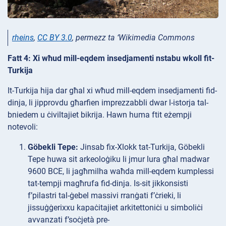
rheins
,
CC BY 3.0
, permezz ta ‘Wikimedia Commons
Fatt 4: Xi wħud mill-eqdem insedjamenti nstabu wkoll fit-
Turkija
It-Turkija hija dar għal xi wħud mill-eqdem insedjamenti fid-
dinja, li jipprovdu għarfien imprezzabbli dwar l-istorja tal-
bniedem u ċiviltajiet bikrija. Hawn huma ftit eżempji
notevoli:
Göbekli Tepe:
Jinsab fix-Xlokk tat-Turkija, Göbekli
Tepe huwa sit arkeoloġiku li jmur lura għal madwar
9600 BCE, li jagħmilha waħda mill-eqdem kumplessi
tat-tempji magħrufa fid-dinja. Is-sit jikkonsisti
f’pilastri tal-ġebel massivi rranġati f’ċrieki, li
jissuġġerixxu kapaċitajiet arkitettoniċi u simboliċi
avvanzati f’soċjetà pre-