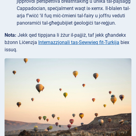
jipprovdi perspettiva breathtaking u unika tal-pajsaġġ
Cappadocian, speċjalment waqt ix-xemx. Il-blalen tal-
arja f’wiċċ ‘il fuq miċ-ċmieni tal-fairy u joffru veduti
panoramiċi tal-għeġubijiet ġeoloġiċi tar-reġjun.
Nota:
Jekk qed tippjana li żżur il-pajjiż, taf jekk għandekx
bżonn Liċenzja
Internazzjonali tas-Sewwieq fit-Turkija
biex
issuq.