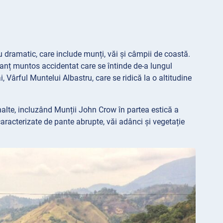
 dramatic, care include munți, văi și câmpii de coastă.
lanț muntos accidentat care se întinde de-a lungul
i, Vârful Muntelui Albastru, care se ridică la o altitudine
nalte, incluzând Munții John Crow în partea estică a
aracterizate de pante abrupte, văi adânci și vegetație