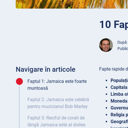
10 Fa
După
Public
Navigare în articole
Fapte rapide 
Populați
Faptul 1: Jamaica este foarte
Capitala
muntoasă
Limba of
Faptul 2: Jamaica este celebră
Moneda
pentru muzicianul Bob Marley
Guvernu
Religia 
Faptul 3: Reciful de corali de
Geograf
lângă Jamaica este al doilea