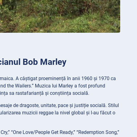
cianul Bob Marley
amaica. A câștigat proeminență în anii 1960 și 1970 ca
and the Wailers.” Muzica lui Marley a fost profund
ința sa rastafarianță și conștiința socială.
je de dragoste, unitate, pace și justiție socială. Stilul
ularizarea muzicii reggae la nivel global și l-au făcut o
 Cry,” “One Love/People Get Ready,” “Redemption Song,”