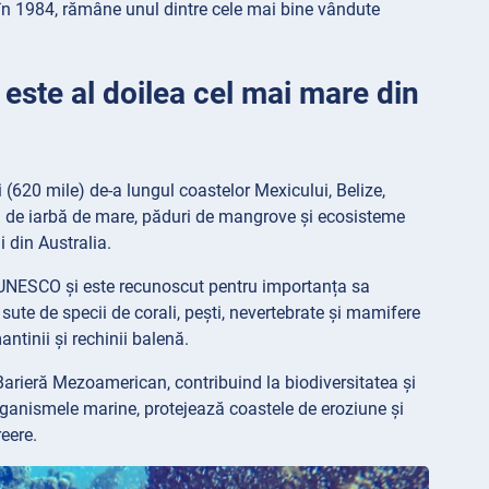
m în 1984, rămâne unul dintre cele mai bine vândute
 este al doilea cel mai mare din
(620 mile) de-a lungul coastelor Mexicului, Belize,
ri de iarbă de mare, păduri de mangrove și ecosisteme
 din Australia.
 UNESCO și este recunoscut pentru importanța sa
sute de specii de corali, pești, nevertebrate și mamifere
ntinii și rechinii balenă.
Barieră Mezoamerican, contribuind la biodiversitatea și
rganismele marine, protejează coastele de eroziune și
reere.