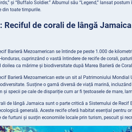
Birds,” și “Buffalo Soldier.” Albumul său “Legend,” lansat postu
din toate timpurile.
: Reciful de corali de lângă Jamaica
cif Barieră Mezoamerican se întinde pe peste 1.000 de kilometri 
onduras, cuprinzând o vastă întindere de recife de corali, patu
l doilea ca mărime și biodiversitate după Marea Barieră de Corali
ecif Barieră Mezoamerican este un sit al Patrimoniului Mondial
iodiversitate. Susține o gamă diversă de viață marină, incluzând 
 și specii pe cale de dispariție cum ar fi țestoasele de mare, lama
rali de lângă Jamaica sunt o parte critică a Sistemului de Recif 
cologică generală. Aceste recife oferă habitat esențial pentru o
de furtuni și susțin economiile locale prin turism, pescuit și rec