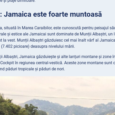
e și plaje uimitoare.
1: Jamaica este foarte muntoasă
, situată în Marea Caraibilor, este cunoscută pentru peisajul său
rale și estice ale Jamaicai sunt dominate de Munții Albaștri, un 
st la vest. Munții Albaștri găzduiesc cel mai înalt vârf al Jamaica
 (7.402 picioare) deasupra nivelului mării.
i Albaștri, Jamaica găzduiește și alte lanțuri montane și zone î
a Cockpit în regiunea central-vestică. Aceste zone montane sunt c
nd păduri tropicale și păduri de nori.