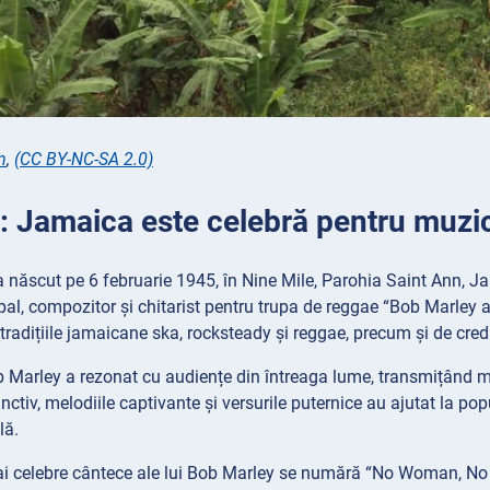
n
,
(CC BY-NC-SA 2.0)
2: Jamaica este celebră pentru muzi
 născut pe 6 februarie 1945, în Nine Mile, Parohia Saint Ann, J
ipal, compozitor și chitarist pentru trupa de reggae “Bob Marley 
 tradițiile jamaicane ska, rocksteady și reggae, precum și de cred
 Marley a rezonat cu audiențe din întreaga lume, transmițând mesa
nctiv, melodiile captivante și versurile puternice au ajutat la pop
lă.
mai celebre cântece ale lui Bob Marley se numără “No Woman, No