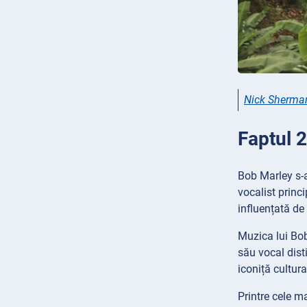
Nick Sherma
Faptul 
Bob Marley s-a
vocalist princ
influențată de
Muzica lui Bob
său vocal disti
iconiță cultura
Printre cele 