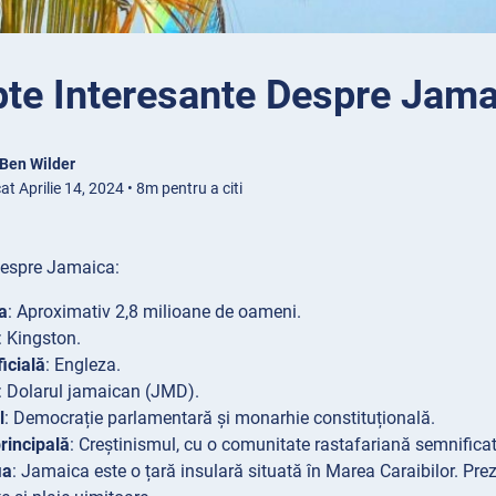
pte Interesante Despre Jama
Ben Wilder
at Aprilie 14, 2024 • 8m pentru a citi
despre Jamaica:
a
: Aproximativ 2,8 milioane de oameni.
: Kingston.
icială
: Engleza.
: Dolarul jamaican (JMD).
l
: Democrație parlamentară și monarhie constituțională.
principală
: Creștinismul, cu o comunitate rastafariană semnificat
ia
: Jamaica este o țară insulară situată în Marea Caraibilor. Prez