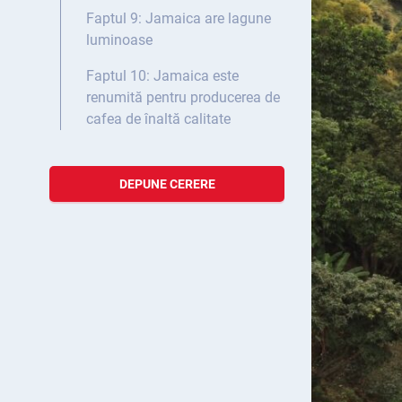
Faptul 9: Jamaica are lagune
luminoase
Faptul 10: Jamaica este
renumită pentru producerea de
cafea de înaltă calitate
DEPUNE CERERE