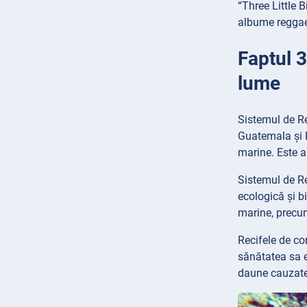
“Three Little 
albume reggae 
Faptul 3
lume
Sistemul de Re
Guatemala și H
marine. Este a
Sistemul de R
ecologică și b
marine, precum
Recifele de co
sănătatea sa e
daune cauzate 