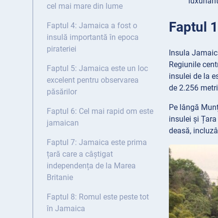
luxuriant
cel mai mare din lume
Faptul 
Faptul 4: Jamaica a fost o
insulă importantă în epoca
pirateriei
Insula Jamaica
Regiunile cent
Faptul 5: Jamaica este un loc
insulei de la e
excelent pentru observarea
de 2.256 metri
păsărilor
Pe lângă Munți
Faptul 6: Cel mai rapid om este
insulei și Țar
jamaican
deasă, incluzâ
Faptul 7: Jamaica este prima
țară care a câștigat
independența de la Marea
Britanie
Faptul 8: Romul este peste tot
în Jamaica