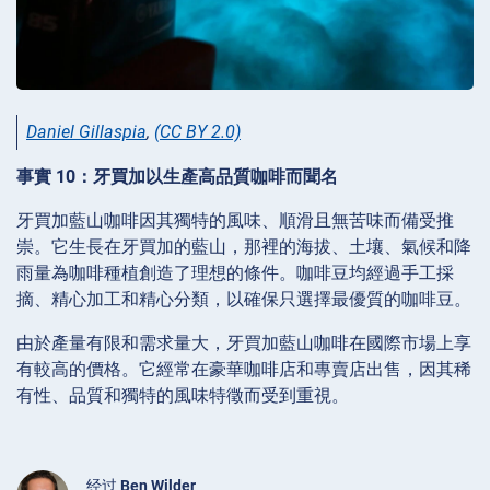
Daniel Gillaspia
,
(CC BY 2.0)
事實 10：牙買加以生產高品質咖啡而聞名
牙買加藍山咖啡因其獨特的風味、順滑且無苦味而備受推
崇。它生長在牙買加的藍山，那裡的海拔、土壤、氣候和降
雨量為咖啡種植創造了理想的條件。咖啡豆均經過手工採
摘、精心加工和精心分類，以確保只選擇最優質的咖啡豆。
由於產量有限和需求量大，牙買加藍山咖啡在國際市場上享
有較高的價格。它經常在豪華咖啡店和專賣店出售，因其稀
有性、品質和獨特的風味特徵而受到重視。
经过
Ben Wilder