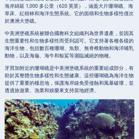
海岸綿延 1,000 多公里（620 英里），涵蓋大片珊瑚礁、海
草床、紅樹林和海洋生態系統。它的面積和生物多樣性僅次
於澳洲大堡礁。
中美洲堡礁系統被聯合國教科文組織列為世界遺產，並因其
生態重要性和生物多樣性而受到認可。它支持著各種各樣的
海洋生物，包括數百種珊瑚、魚類、無脊椎動物和海洋哺乳
動物，以及海龜、海牛和鯨鯊等瀕臨滅絕的物種。
牙買加附近的珊瑚礁是中美洲堡礁系統的重要組成部分，有
助於其整體生物多樣性和生態健康。這些珊瑚礁為海洋生物
提供了重要的棲息地，保護海岸線免受侵蝕和風暴破壞，並
透過旅遊業、漁業和娛樂來支持當地經濟。