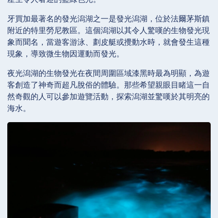
牙買加最著名的發光潟湖之一是發光潟湖，位於法爾茅斯鎮
附近的特里勞尼教區。這個潟湖以其令人驚嘆的生物發光現
象而聞名，當遊客游泳、劃皮艇或攪動水時，就會發生這種
現象，導致微生物因運動而發光。
夜光潟湖的生物發光在夜間周圍區域漆黑時最為明顯，為遊
客創造了神奇而超凡脫俗的體驗。那些希望親眼目睹這一自
然奇觀的人可以參加遊覽活動，探索潟湖並驚嘆於其明亮的
海水。