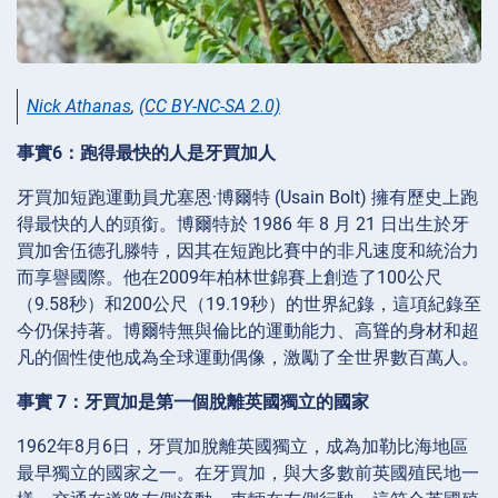
Nick Athanas
,
(CC BY-NC-SA 2.0)
事實6：跑得最快的人是牙買加人
牙買加短跑運動員尤塞恩·博爾特 (Usain Bolt) 擁有歷史上跑
得最快的人的頭銜。博爾特於 1986 年 8 月 21 日出生於牙
買加舍伍德孔滕特，因其在短跑比賽中的非凡速度和統治力
而享譽國際。他在2009年柏林世錦賽上創造了100公尺
（9.58秒）和200公尺（19.19秒）的世界紀錄，這項紀錄至
今仍保持著。博爾特無與倫比的運動能力、高聳的身材和超
凡的個性使他成為全球運動偶像，激勵了全世界數百萬人。
事實 7：牙買加是第一個脫離英國獨立的國家
1962年8月6日，牙買加脫離英國獨立，成為加勒比海地區
最早獨立的國家之一。在牙買加，與大多數前英國殖民地一