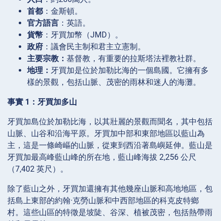
首都
：金斯頓。
官方語言
：英語。
貨幣
：牙買加幣（JMD）。
政府
：議會民主制和君主立憲制。
主要宗教：
基督教，有重要的拉斯塔法裡教社群。
地理：
牙買加是位於加勒比海的一個島國。它擁有多
樣的景觀，包括山脈、茂密的雨林和迷人的海灘。
事實 1：牙買加多山
牙買加島位於加勒比海，以其壯麗的景觀而聞名，其中包括
山脈、山谷和沿海平原。牙買加中部和東部地區以藍山為
主，這是一條崎嶇的山脈，從東到西沿著島嶼延伸。藍山是
牙買加最高峰藍山峰的所在地，藍山峰海拔 2,256 公尺
（7,402 英尺）。
除了藍山之外，牙買加還擁有其他幾座山脈和高地地區，包
括島上東部的約翰·克勞山脈和中西部地區的科克皮特鄉
村。這些山區的特徵是坡陡、谷深、植被茂密，包括熱帶雨