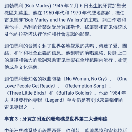
鮑勃馬利 (Bob Marley) 1945 年 2 月 6 日出生於牙買加聖安
教區九英里。他在 1960 年代和 1970 年代聲名鵲起，擔任
雷鬼樂隊“Bob Marley and the Wailers”的主唱、詞曲作者和
吉他手。馬利的音樂深受牙買加斯卡、搖滾樂和雷鬼傳統以
及他的拉斯塔法裡信仰和社會意識的影響。
鮑伯馬利的音樂引起了世界各地觀眾的共鳴，傳達了愛、團
結、和平和社會正義的信息。他獨特的演唱風格、朗朗上口
的旋律和強大的歌詞幫助雷鬼音樂在全球範圍內流行，並使
他成為文化偶像。
鮑伯馬利最知名的歌曲包括《No Woman, No Cry》、《One
Love/People Get Ready》、《Redemption Song》、
《Three Little Birds》和《Buffalo Soldier》。他於 1984 年
去世後發行的專輯《Legend》至今仍是有史以來最暢銷的
雷鬼專輯之一。
事實 3：牙買加附近的珊瑚礁是世界第二大珊瑚礁
中美洲堡礁系統沿著墨西哥、伯利茲、瓜地馬拉和宏都拉斯