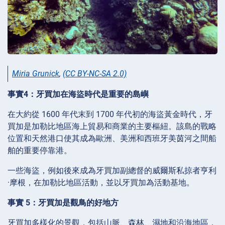
Miria Grunick
,
(CC BY-NC-SA 2.0)
事實4：牙買加在海盜時代是重要的島嶼
在大約從 1600 年代末到 1700 年代初的海盜黃金時代，牙
買加是加勒比地區海上貿易和商業的主要樞紐。該島的戰略
位置和天然港口使其成為歐洲、美洲和西班牙美茵河之間船
舶的重要停靠港。
一些海盜，例如後來成為牙買加副總督的威爾斯私掠者亨利
·摩根，在加勒比地區活動，並以牙買加為活動基地。
事實 5：牙買加是觀鳥的好地方
牙買加多樣化的景觀，包括山脈、森林、濕地和沿海地區，