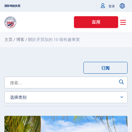
国际驾驶执照
登录
应用
主页
/
博客
/
關於牙買加的 10 個有趣事實
订阅