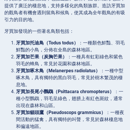
提供了廣泛的棲息地，支持多樣化的鳥類族群。造訪牙買加
的觀鳥者有機會遇到留鳥和候鳥，使其成為全年觀鳥的有吸
引力的目的地。
牙買加發現的一些著名鳥類包括：
牙買加托迪鳥（Todus todus）
：一種顏色鮮豔、羽毛
鮮豔的小鳥，分佈在全島的森林地區。
牙買加芒果（炭胸芒果）
：一種具有虹彩綠色和紫色
羽毛的蜂鳥，常見於花園和森林地區。
牙買加啄木鳥（Melanerpes radiolatus）
：一種中型
啄木鳥，具有獨特的黑白羽毛，常見於樹木繁茂的棲
息地。
牙買加長尾小鸚鵡（Psittacara chromopterus）
：一
種小型鸚鵡，羽毛呈綠色，翅膀上有紅色斑紋，通常
出現在森林和山區。
牙買加貓頭鷹（Pseudoscops grammicus）
：一種夜
間活動的猛禽，具有獨特的叫聲，常見於森林棲息地
和偏遠地區。