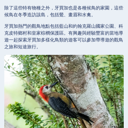
除了這些特有物種之外，牙買加也是各種候鳥的家園，這些
候鳥在冬季造訪該島，包括鶯、畫眉和水禽。
牙買加熱門的觀鳥地點包括藍山和約翰克羅山國家公園、科
克皮特鄉村和皇家棕櫚保護區。有興趣與經驗豐富的當地導
遊一起探索牙買加多樣化鳥類的遊客可以參加帶導遊的觀鳥
之旅和短途旅行。