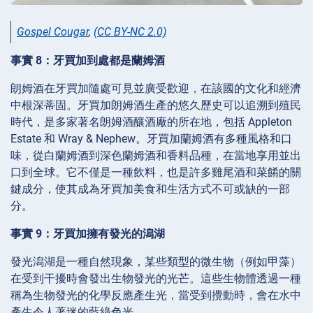
Gospel Cougar
,
(CC BY-NC 2.0)
事實 8：牙買加到處都是蘭姆酒
朗姆酒在牙買加隨處可見並廣受歡迎，在該國的文化和經濟
中根深蒂固。牙買加朗姆酒生產的悠久歷史可以追溯到殖民
時代，是多家著名朗姆酒釀酒廠的所在地，包括 Appleton
Estate 和 Wray & Nephew。牙買加蘭姆酒有多種風格和口
味，從白蘭姆酒到深色蘭姆酒和香料品種，在當地享用並出
口到全球。它不僅是一種飲料，也是許多雞尾酒和菜餚的關
鍵成分，使其成為牙買加美食和生活方式不可或缺的一部
分。
事實 9：牙買加擁有發光的潟湖
發光潟湖是一種自然現象，某些類型的微生物（例如甲藻）
在受到干擾時會發出生物發光的光芒。這些生物體透過一種
稱為生物發光的化學反應產生光，當受到攪動時，會在水中
產生令人著迷的藍綠色光。