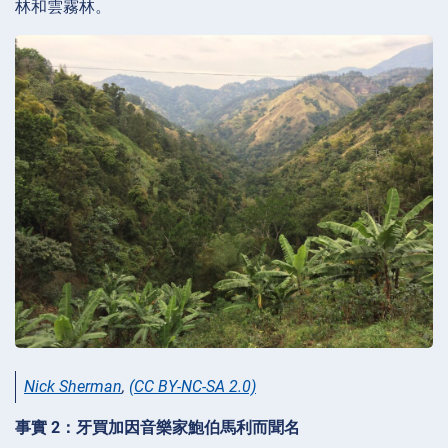
林和雲霧林。
Nick Sherman
,
(CC BY-NC-SA 2.0)
事實 2：牙買加因音樂家鮑伯馬利而聞名