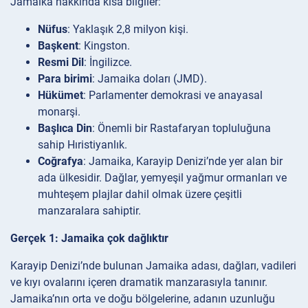
Jamaika hakkında kısa bilgiler:
Nüfus
: Yaklaşık 2,8 milyon kişi.
Başkent
: Kingston.
Resmi Dil
: İngilizce.
Para birimi
: Jamaika doları (JMD).
Hükümet
: Parlamenter demokrasi ve anayasal
monarşi.
Başlıca Din
: Önemli bir Rastafaryan topluluğuna
sahip Hıristiyanlık.
Coğrafya
: Jamaika, Karayip Denizi’nde yer alan bir
ada ülkesidir. Dağlar, yemyeşil yağmur ormanları ve
muhteşem plajlar dahil olmak üzere çeşitli
manzaralara sahiptir.
Gerçek 1: Jamaika çok dağlıktır
Karayip Denizi’nde bulunan Jamaika adası, dağları, vadileri
ve kıyı ovalarını içeren dramatik manzarasıyla tanınır.
Jamaika’nın orta ve doğu bölgelerine, adanın uzunluğu