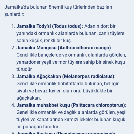
Jamaika’da bulunan önemli kuş türlerinden bazıları
şunlardır:
Jamaika Tody’si (Todus todus):
Adanın dört bir
yanındaki ormanlık alanlarda bulunan, canlı tüylere
sahip küçük, renkli bir kuş.
Jamaika Mangosu (Anthracothorax mango)
:
Genellikle bahçelerde ve ormanlık alanlarda görülen,
yanardöner yeşil ve mor tüylere sahip bir sinek kuşu
türüdür.
Jamaika Ağaçkakan (Melanerpes radiolatus)
:
Genellikle ormanlık habitatlarda bulunan, belirgin
siyah ve beyaz tüyleri olan orta büyüklükte bir
ağaçkakan.
Jamaika muhabbet kuşu (Psittacara chloropterus):
Genellikle ormanlık ve dağlık alanlarda görülen, yeşil
tüyleri ve kanatlarında kırmızı lekeler bulunan küçük
bir papağan türüdür.
Jamaika Baykuşu (Pseudoscops grammicus):