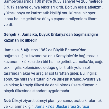
Şampiyonası’nda 100 metre (9.58 saniye) ve 200 metrede
(19.19 saniye) dünya rekorları kırdı. Bolt’un eşsiz atletizmi,
yüksek boyu ve karizmatik kişiliği onu küresel bir spor
ikonu haline getirdi ve dünya çapında milyonlara ilham
verdi.
Gerçek 7: Jamaika, Büyük Britanya’dan bağımsızlığını
kazanan ilk ülkedir
Jamaika, 6 Ağustos 1962’de Büyük Britanya’dan
bağımsızlığını kazandı ve onu Karayipler’de bağımsızlık
kazanan ilk ülkelerden biri haline getirdi. Jamaika’da, çoğu
eski İngiliz kolonisinde olduğu gibi, trafik yolun sol
tarafından akar ve araçlar sol taraftan gider. Bu, İngiliz
sömürge mirasıyla tutarlıdır ve Birleşik Krallık, Avustralya
ve birkaç Karayip ülkesi de dahil olmak üzere dünyanın
birçok ülkesinde standart uygulamadır.
Not:
Ülkeyi ziyaret etmeyi planlıyorsanız, araba kiralamak
ve kullanmak için
Jamaika’da Uluslararası Sürücü