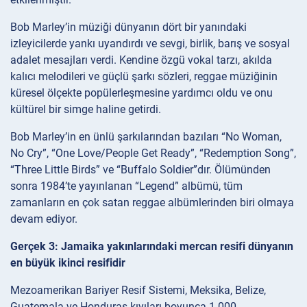
Bob Marley’in müziği dünyanın dört bir yanındaki
izleyicilerde yankı uyandırdı ve sevgi, birlik, barış ve sosyal
adalet mesajları verdi. Kendine özgü vokal tarzı, akılda
kalıcı melodileri ve güçlü şarkı sözleri, reggae müziğinin
küresel ölçekte popülerleşmesine yardımcı oldu ve onu
kültürel bir simge haline getirdi.
Bob Marley’in en ünlü şarkılarından bazıları “No Woman,
No Cry”, “One Love/People Get Ready”, “Redemption Song”,
“Three Little Birds” ve “Buffalo Soldier”dır. Ölümünden
sonra 1984’te yayınlanan “Legend” albümü, tüm
zamanların en çok satan reggae albümlerinden biri olmaya
devam ediyor.
Gerçek 3: Jamaika yakınlarındaki mercan resifi dünyanın
en büyük ikinci resifidir
Mezoamerikan Bariyer Resif Sistemi, Meksika, Belize,
Guatemala ve Honduras kıyıları boyunca 1.000