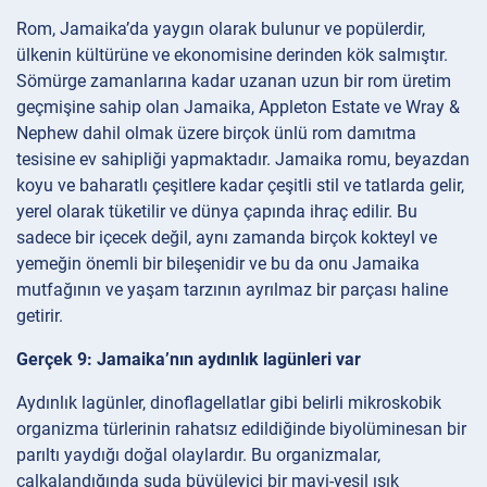
Rom, Jamaika’da yaygın olarak bulunur ve popülerdir,
ülkenin kültürüne ve ekonomisine derinden kök salmıştır.
Sömürge zamanlarına kadar uzanan uzun bir rom üretim
geçmişine sahip olan Jamaika, Appleton Estate ve Wray &
Nephew dahil olmak üzere birçok ünlü rom damıtma
tesisine ev sahipliği yapmaktadır. Jamaika romu, beyazdan
koyu ve baharatlı çeşitlere kadar çeşitli stil ve tatlarda gelir,
yerel olarak tüketilir ve dünya çapında ihraç edilir. Bu
sadece bir içecek değil, aynı zamanda birçok kokteyl ve
yemeğin önemli bir bileşenidir ve bu da onu Jamaika
mutfağının ve yaşam tarzının ayrılmaz bir parçası haline
getirir.
Gerçek 9: Jamaika’nın aydınlık lagünleri var
Aydınlık lagünler, dinoflagellatlar gibi belirli mikroskobik
organizma türlerinin rahatsız edildiğinde biyolüminesan bir
parıltı yaydığı doğal olaylardır. Bu organizmalar,
çalkalandığında suda büyüleyici bir mavi-yeşil ışık