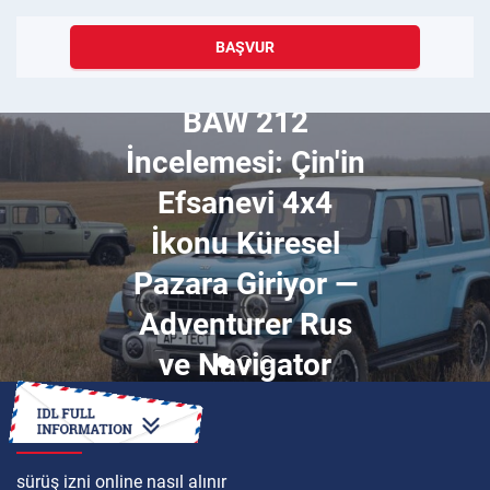
BAŞVUR
Mart 16, 2026
BAW 212
İncelemesi: Çin'in
Efsanevi 4x4
İkonu Küresel
Pazara Giriyor —
Adventurer Rus
ve Navigator
Karşılaştırması
ULUSLARARASI
sürüş izni online nasıl alınır