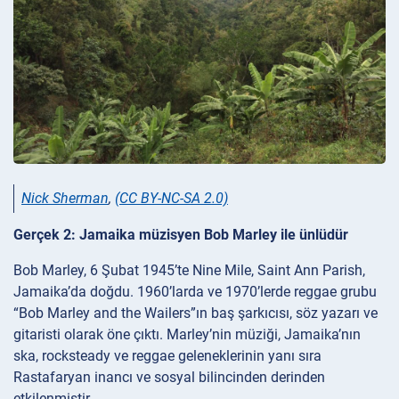
Nick Sherman
,
(CC BY-NC-SA 2.0)
Gerçek 2: Jamaika müzisyen Bob Marley ile ünlüdür
Bob Marley, 6 Şubat 1945’te Nine Mile, Saint Ann Parish,
Jamaika’da doğdu. 1960’larda ve 1970’lerde reggae grubu
“Bob Marley and the Wailers”ın baş şarkıcısı, söz yazarı ve
gitaristi olarak öne çıktı. Marley’nin müziği, Jamaika’nın
ska, rocksteady ve reggae geleneklerinin yanı sıra
Rastafaryan inancı ve sosyal bilincinden derinden
etkilenmiştir.