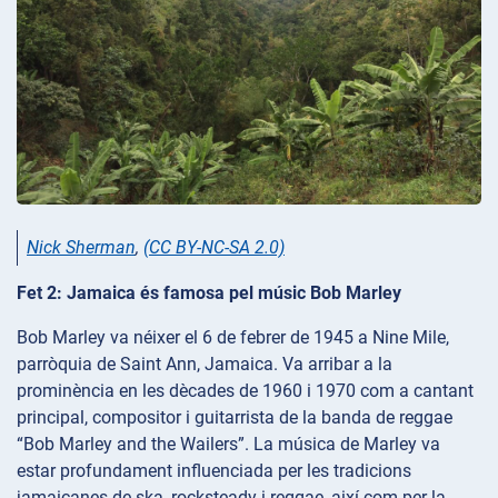
Nick Sherman
,
(CC BY-NC-SA 2.0)
Fet 2: Jamaica és famosa pel músic Bob Marley
Bob Marley va néixer el 6 de febrer de 1945 a Nine Mile,
parròquia de Saint Ann, Jamaica. Va arribar a la
prominència en les dècades de 1960 i 1970 com a cantant
principal, compositor i guitarrista de la banda de reggae
“Bob Marley and the Wailers”. La música de Marley va
estar profundament influenciada per les tradicions
jamaicanes de ska, rocksteady i reggae, així com per la