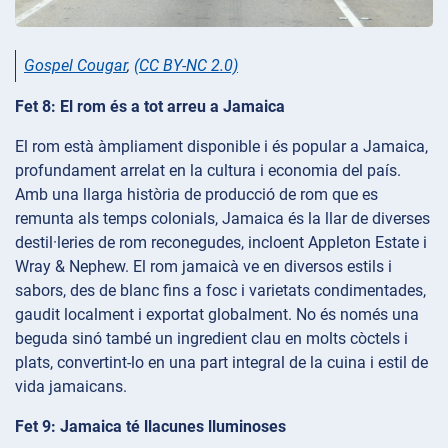
Gospel Cougar
,
(CC BY-NC 2.0)
Fet 8: El rom és a tot arreu a Jamaica
El rom està àmpliament disponible i és popular a Jamaica,
profundament arrelat en la cultura i economia del país.
Amb una llarga història de producció de rom que es
remunta als temps colonials, Jamaica és la llar de diverses
destil·leries de rom reconegudes, incloent Appleton Estate i
Wray & Nephew. El rom jamaicà ve en diversos estils i
sabors, des de blanc fins a fosc i varietats condimentades,
gaudit localment i exportat globalment. No és només una
beguda sinó també un ingredient clau en molts còctels i
plats, convertint-lo en una part integral de la cuina i estil de
vida jamaicans.
Fet 9: Jamaica té llacunes lluminoses