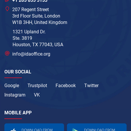
+1 205 855 3153
207 Regent Street
3rd Floor Suite, London
W1B 3HH, United Kingdom
1321 Upland Dr.
Ste. 3819
Houston, TX 77043, USA
info@idaoffice.org
OUR SOCIAL
Google
Trustpilot
Facebook
Twitter
Instagram
VK
MOBILE APP