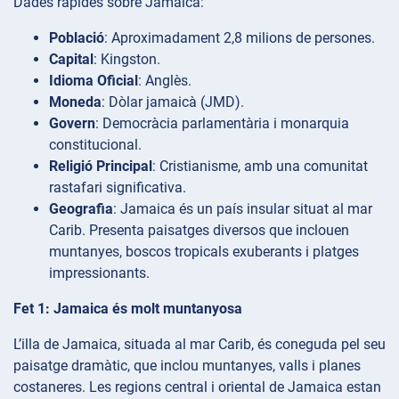
Dades ràpides sobre Jamaica:
Població
: Aproximadament 2,8 milions de persones.
Capital
: Kingston.
Idioma Oficial
: Anglès.
Moneda
: Dòlar jamaicà (JMD).
Govern
: Democràcia parlamentària i monarquia
constitucional.
Religió Principal
: Cristianisme, amb una comunitat
rastafari significativa.
Geografia
: Jamaica és un país insular situat al mar
Carib. Presenta paisatges diversos que inclouen
muntanyes, boscos tropicals exuberants i platges
impressionants.
Fet 1: Jamaica és molt muntanyosa
L’illa de Jamaica, situada al mar Carib, és coneguda pel seu
paisatge dramàtic, que inclou muntanyes, valls i planes
costaneres. Les regions central i oriental de Jamaica estan