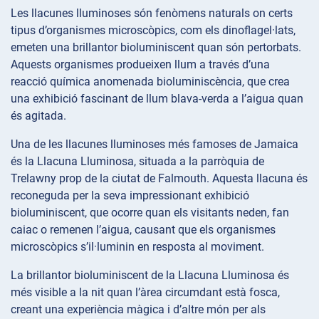
Les llacunes lluminoses són fenòmens naturals on certs
tipus d’organismes microscòpics, com els dinoflagel·lats,
emeten una brillantor bioluminiscent quan són pertorbats.
Aquests organismes produeixen llum a través d’una
reacció química anomenada bioluminiscència, que crea
una exhibició fascinant de llum blava-verda a l’aigua quan
és agitada.
Una de les llacunes lluminoses més famoses de Jamaica
és la Llacuna Lluminosa, situada a la parròquia de
Trelawny prop de la ciutat de Falmouth. Aquesta llacuna és
reconeguda per la seva impressionant exhibició
bioluminiscent, que ocorre quan els visitants neden, fan
caiac o remenen l’aigua, causant que els organismes
microscòpics s’il·luminin en resposta al moviment.
La brillantor bioluminiscent de la Llacuna Lluminosa és
més visible a la nit quan l’àrea circumdant està fosca,
creant una experiència màgica i d’altre món per als