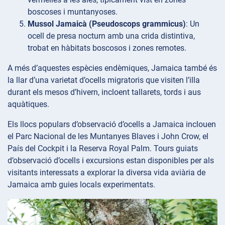
boscoses i muntanyoses.
Mussol Jamaicà (Pseudoscops grammicus)
: Un
ocell de presa nocturn amb una crida distintiva,
trobat en hàbitats boscosos i zones remotes.
A més d’aquestes espècies endèmiques, Jamaica també és
la llar d’una varietat d’ocells migratoris que visiten l’illa
durant els mesos d’hivern, incloent tallarets, tords i aus
aquàtiques.
Els llocs populars d’observació d’ocells a Jamaica inclouen
el Parc Nacional de les Muntanyes Blaves i John Crow, el
País del Cockpit i la Reserva Royal Palm. Tours guiats
d’observació d’ocells i excursions estan disponibles per als
visitants interessats a explorar la diversa vida aviària de
Jamaica amb guies locals experimentats.