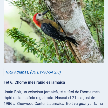
Nick Athanas
,
(CC BY-NC-SA 2.0)
Fet 6: L’home més ràpid és jamaicà
Usain Bolt, un velocista jamaicà, té el títol de l’home més
ràpid de la història registrada. Nascut el 21 d’agost de
1986 a Sherwood Content, Jamaica, Bolt va guanyar fama