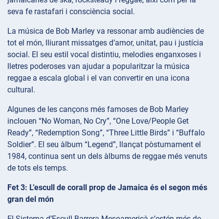
seva fe rastafari i consciència social.
La música de Bob Marley va ressonar amb audiències de
tot el món, lliurant missatges d’amor, unitat, pau i justícia
social. El seu estil vocal distintiu, melodies enganxoses i
lletres poderoses van ajudar a popularitzar la música
reggae a escala global i el van convertir en una icona
cultural.
Algunes de les cançons més famoses de Bob Marley
inclouen “No Woman, No Cry”, “One Love/People Get
Ready”, “Redemption Song”, “Three Little Birds” i “Buffalo
Soldier”. El seu àlbum “Legend”, llançat pòstumament el
1984, continua sent un dels àlbums de reggae més venuts
de tots els temps.
Fet 3: L’escull de corall prop de Jamaica és el segon més
gran del món
El Sistema d’Escull Barrera Mesoamericà s’estén més de