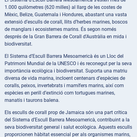
1.000 quilòmetres (620 milles) al llarg de les costes de
Mèxic, Belize, Guatemala i Hondures, abastant una vasta
extensió d’esculls de corall, llits d’herbes marines, boscos
de manglars i ecosistemes marins. És segon només
després de la Gran Barrera de Corall d’Austràlia en mida i
biodiversitat.
El Sistema d’Escull Barrera Mesoamericà és un Lloc del
Patrimoni Mundial de la UNESCO i és reconegut per la seva
importància ecològica i biodiversitat. Suporta una matriu
diversa de vida marina, incloent centenars d’espècies de
coralls, peixos, invertebrats i mamífers marins, així com
espècies en perill d’extinció com tortugues marines,
manatís i taurons balena.
Els esculls de corall prop de Jamaica són una part crítica
del Sistema d’Escull Barrera Mesoamericà, contribuint a la
seva biodiversitat general i salut ecològica. Aquests esculls
proporcionen hàbitat essencial per als organismes marins,