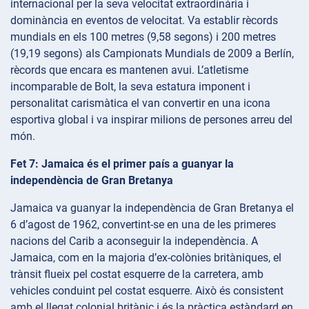
internacional per la seva velocitat extraordinària i
dominància en eventos de velocitat. Va establir rècords
mundials en els 100 metres (9,58 segons) i 200 metres
(19,19 segons) als Campionats Mundials de 2009 a Berlín,
rècords que encara es mantenen avui. L’atletisme
incomparable de Bolt, la seva estatura imponent i
personalitat carismàtica el van convertir en una icona
esportiva global i va inspirar milions de persones arreu del
món.
Fet 7: Jamaica és el primer país a guanyar la
independència de Gran Bretanya
Jamaica va guanyar la independència de Gran Bretanya el
6 d’agost de 1962, convertint-se en una de les primeres
nacions del Carib a aconseguir la independència. A
Jamaica, com en la majoria d’ex-colònies britàniques, el
trànsit flueix pel costat esquerre de la carretera, amb
vehicles conduint pel costat esquerre. Això és consistent
amb el llegat colonial britànic i és la pràctica estàndard en