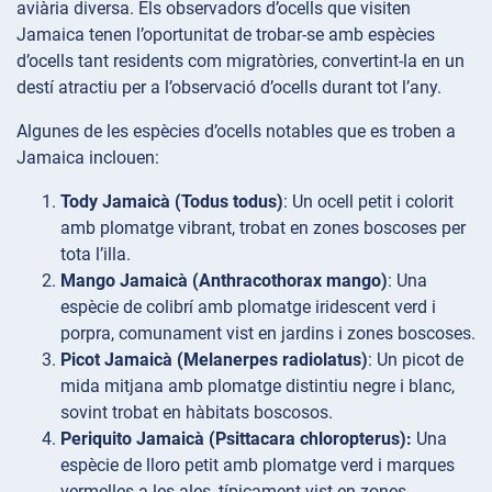
aviària diversa. Els observadors d’ocells que visiten
Jamaica tenen l’oportunitat de trobar-se amb espècies
d’ocells tant residents com migratòries, convertint-la en un
destí atractiu per a l’observació d’ocells durant tot l’any.
Algunes de les espècies d’ocells notables que es troben a
Jamaica inclouen:
Tody Jamaicà (Todus todus)
: Un ocell petit i colorit
amb plomatge vibrant, trobat en zones boscoses per
tota l’illa.
Mango Jamaicà (Anthracothorax mango)
: Una
espècie de colibrí amb plomatge iridescent verd i
porpra, comunament vist en jardins i zones boscoses.
Picot Jamaicà (Melanerpes radiolatus)
: Un picot de
mida mitjana amb plomatge distintiu negre i blanc,
sovint trobat en hàbitats boscosos.
Periquito Jamaicà (Psittacara chloropterus):
Una
espècie de lloro petit amb plomatge verd i marques
vermelles a les ales, típicament vist en zones