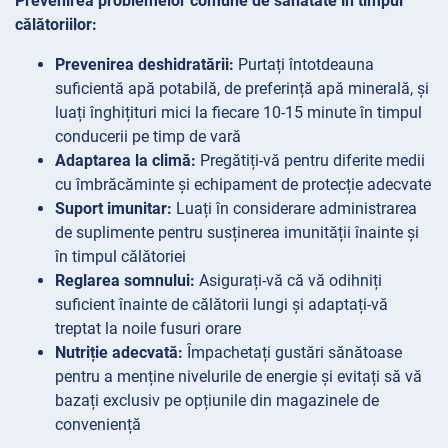
Prevenirea problemelor comune de sănătate în timpul
călătoriilor:
Prevenirea deshidratării:
Purtați întotdeauna
suficientă apă potabilă, de preferință apă minerală, și
luați înghițituri mici la fiecare 10-15 minute în timpul
conducerii pe timp de vară
Adaptarea la climă:
Pregătiți-vă pentru diferite medii
cu îmbrăcăminte și echipament de protecție adecvate
Suport imunitar:
Luați în considerare administrarea
de suplimente pentru susținerea imunității înainte și
în timpul călătoriei
Reglarea somnului:
Asigurați-vă că vă odihniți
suficient înainte de călătorii lungi și adaptați-vă
treptat la noile fusuri orare
Nutriție adecvată:
Împachetați gustări sănătoase
pentru a menține nivelurile de energie și evitați să vă
bazați exclusiv pe opțiunile din magazinele de
conveniență