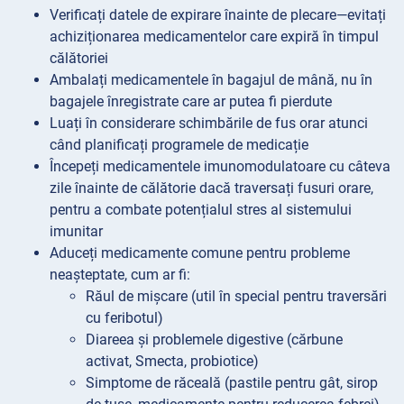
Verificați datele de expirare înainte de plecare—evitați
achiziționarea medicamentelor care expiră în timpul
călătoriei
Ambalați medicamentele în bagajul de mână, nu în
bagajele înregistrate care ar putea fi pierdute
Luați în considerare schimbările de fus orar atunci
când planificați programele de medicație
Începeți medicamentele imunomodulatoare cu câteva
zile înainte de călătorie dacă traversați fusuri orare,
pentru a combate potențialul stres al sistemului
imunitar
Aduceți medicamente comune pentru probleme
neașteptate, cum ar fi:
Răul de mișcare (util în special pentru traversări
cu feribotul)
Diareea și problemele digestive (cărbune
activat, Smecta, probiotice)
Simptome de răceală (pastile pentru gât, sirop