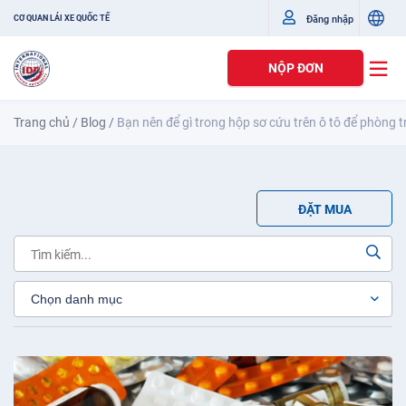
Đăng nhập
CƠ QUAN LÁI XE QUỐC TẾ
NỘP ĐƠN
Trang chủ
/
Blog
/
Bạn nên để gì trong hộp sơ cứu trên ô tô để phòng
ĐẶT MUA