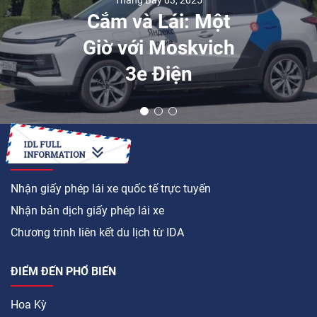
Cắm và Lái: Một
Giờ với Moskvich
3e Điện
LÀM CÁCH NÀO ĐỂ
Nhận giấy phép lái xe quốc tế trực tuyến
Nhận bản dịch giấy phép lái xe
Chương trình liên kết du lịch từ IDA
ĐIỂM ĐẾN PHỔ BIẾN
Hoa Kỳ